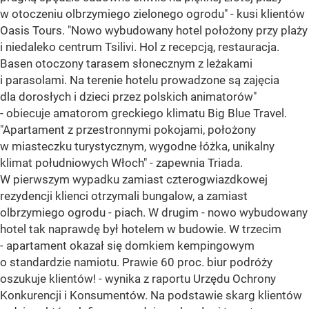
w otoczeniu olbrzymiego zielonego ogrodu" - kusi klientów
Oasis Tours. "Nowo wybudowany hotel położony przy plaży
i niedaleko centrum Tsilivi. Hol z recepcją, restauracja.
Basen otoczony tarasem słonecznym z leżakami
i parasolami. Na terenie hotelu prowadzone są zajęcia
dla dorosłych i dzieci przez polskich animatorów"
- obiecuje amatorom greckiego klimatu Big Blue Travel.
"Apartament z przestronnymi pokojami, położony
w miasteczku turystycznym, wygodne łóżka, unikalny
klimat południowych Włoch" - zapewnia Triada.
W pierwszym wypadku zamiast czterogwiazdkowej
rezydencji klienci otrzymali bungalow, a zamiast
olbrzymiego ogrodu - piach. W drugim - nowo wybudowany
hotel tak naprawdę był hotelem w budowie. W trzecim
- apartament okazał się domkiem kempingowym
o standardzie namiotu. Prawie 60 proc. biur podróży
oszukuje klientów! - wynika z raportu Urzędu Ochrony
Konkurencji i Konsumentów. Na podstawie skarg klientów