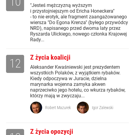
10
"Jesteś mężczyzną wyższym
i przystojniejszym od Ericha Honeckera"
- to nie erotyk, ale fragment zaangażowanego
wiersza "Do Egona Krenza" (byłego przywódcy
NRD), napisanego przed dwoma laty przez
Ryszarda Ulickiego, nowego członka Krajowej
Rady...
Z życia koalicji
12
Aleksander Kwaśniewski jest prezydentem
wszystkich Polaków, z wyjątkiem rybaków.
Kiedy odpoczywa w Juracie, dzielna
marynarka wojenna zamyka akwen
naprzeciwko jego hotelu, co wkurza rybaków,
którzy mają w zwyczaju...
Robert Mazurek
Igor Zalewski
Z życia opozycji