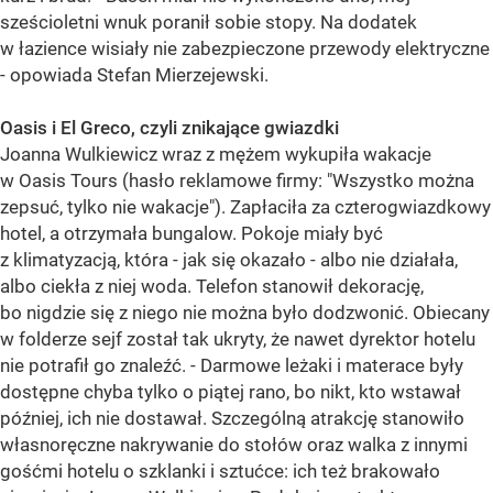
sześcioletni wnuk poranił sobie stopy. Na dodatek
w łazience wisiały nie zabezpieczone przewody elektryczne
- opowiada Stefan Mierzejewski.
Oasis i El Greco, czyli znikające gwiazdki
Joanna Wulkiewicz wraz z mężem wykupiła wakacje
w Oasis Tours (hasło reklamowe firmy: "Wszystko można
zepsuć, tylko nie wakacje"). Zapłaciła za czterogwiazdkowy
hotel, a otrzymała bungalow. Pokoje miały być
z klimatyzacją, która - jak się okazało - albo nie działała,
albo ciekła z niej woda. Telefon stanowił dekorację,
bo nigdzie się z niego nie można było dodzwonić. Obiecany
w folderze sejf został tak ukryty, że nawet dyrektor hotelu
nie potrafił go znaleźć. - Darmowe leżaki i materace były
dostępne chyba tylko o piątej rano, bo nikt, kto wstawał
później, ich nie dostawał. Szczególną atrakcję stanowiło
własnoręczne nakrywanie do stołów oraz walka z innymi
gośćmi hotelu o szklanki i sztućce: ich też brakowało