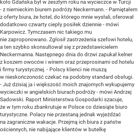
koło Gdańska był w zeszłym roku na wycieczce w Turcji
- z niemieckim biurem podróży Neckermann. - Pamiętałem
z oferty biura, że hotel, do którego mnie wysłali, oferował
dodatkowo czwarty ciepły posiłek dziennie - mówi
Karpowicz. Tymczasem nic takiego mu
nie zaproponowano. Zgłosił zastrzeżenia szefowi hotelu,
a ten szybko skonsultował się z przedstawicielem
Neckermanna. Następnego dnia do drzwi zapukał kelner
z koszem owoców i winem oraz przeprosinami od hotelu
i firmy turystycznej. - Polscy klienci nie muszą
w nieskończoność czekać na podobny standard obsługi.
- Już dzisiaj ja i większość moich znajomych wykupujemy
wycieczki w angielskich biurach podróży - mówi Andrzej
Sadowski. Raport Ministerstwa Gospodarki szacuje,
że w tym roku zbankrutuje w Polsce co dziesiąte biuro
turystyczne. Polacy nie przestaną jednak wyjeżdżać
na zagraniczne wakacje. Przejmą ich biura z państw
ościennych, nie nabijające klientów w butelkę