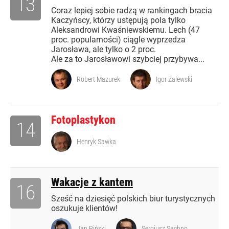
13
Coraz lepiej sobie radzą w rankingach bracia
Kaczyńscy, którzy ustępują pola tylko
Aleksandrowi Kwaśniewskiemu. Lech (47
proc. popularności) ciągle wyprzedza
Jarosława, ale tylko o 2 proc.
Ale za to Jarosławowi szybciej przybywa...
Robert Mazurek
Igor Zalewski
Fotoplastykon
14
Henryk Sawka
Wakacje z kantem
16
Sześć na dziesięć polskich biur turystycznych
oszukuje klientów!
Jan Piński
Sergiusz Sachno