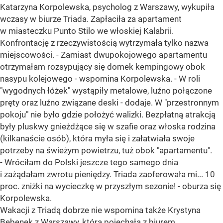
Katarzyna Korpolewska, psycholog z Warszawy, wykupiła
wczasy w biurze Triada. Zapłaciła za apartament
w miasteczku Punto Stilo we włoskiej Kalabrii.
Konfrontację z rzeczywistością wytrzymała tylko nazwa
miejscowości. - Zamiast dwupokojowego apartamentu
otrzymałam rozsypujący się domek kempingowy obok
nasypu kolejowego - wspomina Korpolewska. - W roli
"wygodnych łóżek" wystąpiły metalowe, luźno połączone
pręty oraz luźno związane deski - dodaje. W "przestronnym
pokoju" nie było gdzie położyć walizki. Bezpłatną atrakcją
były pluskwy gnieżdżące się w szafie oraz włoska rodzina
(kilkanaście osób), która myła się i załatwiała swoje
potrzeby na świeżym powietrzu, tuż obok "apartamentu".
- Wróciłam do Polski jeszcze tego samego dnia
i zażądałam zwrotu pieniędzy. Triada zaoferowała mi... 10
proc. zniżki na wycieczkę w przyszłym sezonie! - oburza się
Korpolewska.
Wakacji z Triadą dobrze nie wspomina także Krystyna
Bębenek z Warszawy, która pojechała z biurem