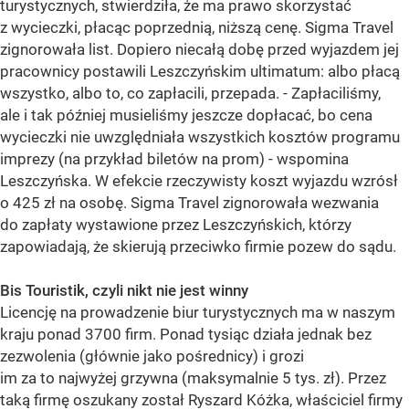
turystycznych, stwierdziła, że ma prawo skorzystać
z wycieczki, płacąc poprzednią, niższą cenę. Sigma Travel
zignorowała list. Dopiero niecałą dobę przed wyjazdem jej
pracownicy postawili Leszczyńskim ultimatum: albo płacą
wszystko, albo to, co zapłacili, przepada. - Zapłaciliśmy,
ale i tak później musieliśmy jeszcze dopłacać, bo cena
wycieczki nie uwzględniała wszystkich kosztów programu
imprezy (na przykład biletów na prom) - wspomina
Leszczyńska. W efekcie rzeczywisty koszt wyjazdu wzrósł
o 425 zł na osobę. Sigma Travel zignorowała wezwania
do zapłaty wystawione przez Leszczyńskich, którzy
zapowiadają, że skierują przeciwko firmie pozew do sądu.
Bis Touristik, czyli nikt nie jest winny
Licencję na prowadzenie biur turystycznych ma w naszym
kraju ponad 3700 firm. Ponad tysiąc działa jednak bez
zezwolenia (głównie jako pośrednicy) i grozi
im za to najwyżej grzywna (maksymalnie 5 tys. zł). Przez
taką firmę oszukany został Ryszard Kóżka, właściciel firmy