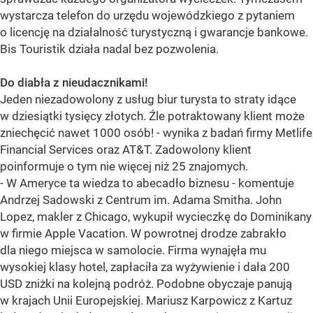
wystarcza telefon do urzędu wojewódzkiego z pytaniem
o licencję na działalność turystyczną i gwarancje bankowe.
Bis Touristik działa nadal bez pozwolenia.
Do diabła z nieudacznikami!
Jeden niezadowolony z usług biur turysta to straty idące
w dziesiątki tysięcy złotych. Źle potraktowany klient może
zniechęcić nawet 1000 osób! - wynika z badań firmy Metlife
Financial Services oraz AT&T. Zadowolony klient
poinformuje o tym nie więcej niż 25 znajomych.
- W Ameryce ta wiedza to abecadło biznesu - komentuje
Andrzej Sadowski z Centrum im. Adama Smitha. John
Lopez, makler z Chicago, wykupił wycieczkę do Dominikany
w firmie Apple Vacation. W powrotnej drodze zabrakło
dla niego miejsca w samolocie. Firma wynajęła mu
wysokiej klasy hotel, zapłaciła za wyżywienie i dała 200
USD zniżki na kolejną podróż. Podobne obyczaje panują
w krajach Unii Europejskiej. Mariusz Karpowicz z Kartuz