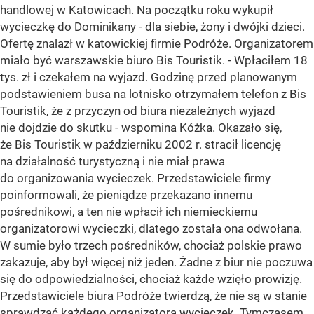
handlowej w Katowicach. Na początku roku wykupił
wycieczkę do Dominikany - dla siebie, żony i dwójki dzieci.
Ofertę znalazł w katowickiej firmie Podróże. Organizatorem
miało być warszawskie biuro Bis Touristik. - Wpłaciłem 18
tys. zł i czekałem na wyjazd. Godzinę przed planowanym
podstawieniem busa na lotnisko otrzymałem telefon z Bis
Touristik, że z przyczyn od biura niezależnych wyjazd
nie dojdzie do skutku - wspomina Kóżka. Okazało się,
że Bis Touristik w październiku 2002 r. stracił licencję
na działalność turystyczną i nie miał prawa
do organizowania wycieczek. Przedstawiciele firmy
poinformowali, że pieniądze przekazano innemu
pośrednikowi, a ten nie wpłacił ich niemieckiemu
organizatorowi wycieczki, dlatego została ona odwołana.
W sumie było trzech pośredników, chociaż polskie prawo
zakazuje, aby był więcej niż jeden. Żadne z biur nie poczuwa
się do odpowiedzialności, chociaż każde wzięło prowizję.
Przedstawiciele biura Podróże twierdzą, że nie są w stanie
sprawdzać każdego organizatora wycieczek. Tymczasem