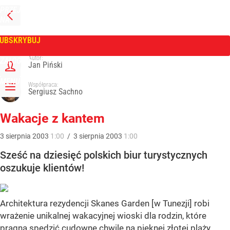
PRZEJDŹ
NA
WPROST
STRONĘ
GŁÓWNĄ
UBSKRYBUJ
Tygodnik Wprost
Autor:
ZALOGUJ
Jan Piński
MENU
Współpraca:
Sergiusz Sachno
Wakacje z kantem
3
sierpnia
2003
1:00
/
3
sierpnia
2003
1:00
Sześć na dziesięć polskich biur turystycznych
oszukuje klientów!
Architektura rezydencji Skanes Garden [w Tunezji] robi
wrażenie unikalnej wakacyjnej wioski dla rodzin, które
pragną spędzić cudowne chwile na pięknej złotej plaży