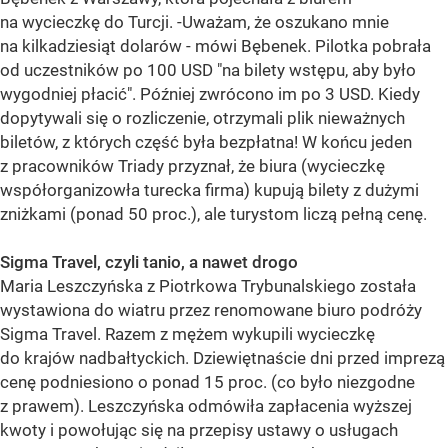
na wycieczkę do Turcji. -Uważam, że oszukano mnie
na kilkadziesiąt dolarów - mówi Bębenek. Pilotka pobrała
od uczestników po 100 USD "na bilety wstępu, aby było
wygodniej płacić". Później zwrócono im po 3 USD. Kiedy
dopytywali się o rozliczenie, otrzymali plik nieważnych
biletów, z których część była bezpłatna! W końcu jeden
z pracowników Triady przyznał, że biura (wycieczkę
współorganizowła turecka firma) kupują bilety z dużymi
zniżkami (ponad 50 proc.), ale turystom liczą pełną cenę.
Sigma Travel, czyli tanio, a nawet drogo
Maria Leszczyńska z Piotrkowa Trybunalskiego została
wystawiona do wiatru przez renomowane biuro podróży
Sigma Travel. Razem z mężem wykupili wycieczkę
do krajów nadbałtyckich. Dziewiętnaście dni przed imprezą
cenę podniesiono o ponad 15 proc. (co było niezgodne
z prawem). Leszczyńska odmówiła zapłacenia wyższej
kwoty i powołując się na przepisy ustawy o usługach