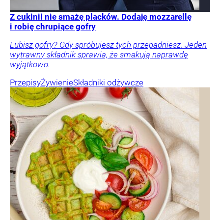
Z cukinii nie smażę placków. Dodaję mozzarellę
i robię chrupiące gofry
Lubisz gofry? Gdy spróbujesz tych przepadniesz. Jeden
wytrawny składnik sprawia, że smakują naprawdę
wyjątkowo.
Przepisy
Żywienie
Składniki odżywcze