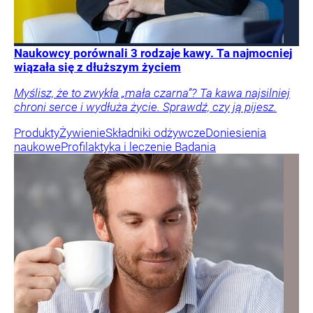
Naukowcy porównali 3 rodzaje kawy. Ta najmocniej
wiązała się z dłuższym życiem
Myślisz, że to zwykła „mała czarna”? Ta kawa najsilniej
chroni serce i wydłuża życie. Sprawdź, czy ją pijesz.
Produkty
Żywienie
Składniki odżywcze
Doniesienia
naukowe
Profilaktyka i leczenie
Badania