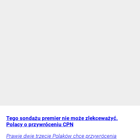
Tego sondażu premier nie może zlekceważyć.
Polacy o przywróceniu CPN
Prawie dwie trzecie Polaków chce przywrócenia