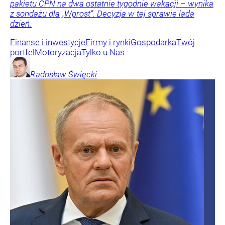
pakietu CPN na dwa ostatnie tygodnie wakacji – wynika
z sondażu dla „Wprost”. Decyzja w tej sprawie lada
dzień.
Finanse i inwestycje
Firmy i rynki
Gospodarka
Twój
portfel
Motoryzacja
Tylko u Nas
Radosław
Święcki