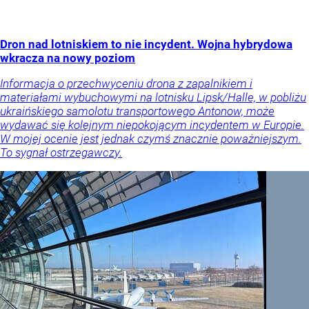
Dron nad lotniskiem to nie incydent. Wojna hybrydowa
wkracza na nowy poziom
Informacja o przechwyceniu drona z zapalnikiem i
materiałami wybuchowymi na lotnisku Lipsk/Halle, w pobliżu
ukraińskiego samolotu transportowego Antonow, może
wydawać się kolejnym niepokojącym incydentem w Europie.
W mojej ocenie jest jednak czymś znacznie poważniejszym.
To sygnał ostrzegawczy.