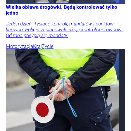
Wielka obława drogówki. Będą kontrolować tylko
jedno
Jeden dzień. Tysiące kontroli, mandatów i punktów
karnych. Policja zaplanowała akcję kontroli kierowców.
Od rana posypią się mandaty.
Motoryzacja
Kraj
Życie