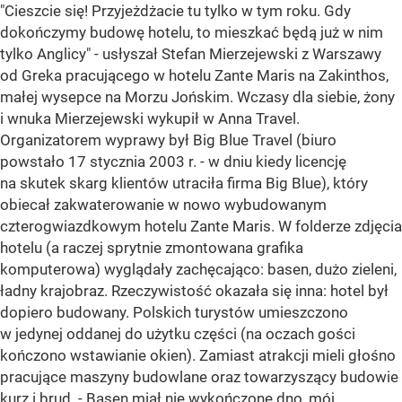
"Cieszcie się! Przyjeżdżacie tu tylko w tym roku. Gdy
dokończymy budowę hotelu, to mieszkać będą już w nim
tylko Anglicy" - usłyszał Stefan Mierzejewski z Warszawy
od Greka pracującego w hotelu Zante Maris na Zakinthos,
małej wysepce na Morzu Jońskim. Wczasy dla siebie, żony
i wnuka Mierzejewski wykupił w Anna Travel.
Organizatorem wyprawy był Big Blue Travel (biuro
powstało 17 stycznia 2003 r. - w dniu kiedy licencję
na skutek skarg klientów utraciła firma Big Blue), który
obiecał zakwaterowanie w nowo wybudowanym
czterogwiazdkowym hotelu Zante Maris. W folderze zdjęcia
hotelu (a raczej sprytnie zmontowana grafika
komputerowa) wyglądały zachęcająco: basen, dużo zieleni,
ładny krajobraz. Rzeczywistość okazała się inna: hotel był
dopiero budowany. Polskich turystów umieszczono
w jedynej oddanej do użytku części (na oczach gości
kończono wstawianie okien). Zamiast atrakcji mieli głośno
pracujące maszyny budowlane oraz towarzyszący budowie
kurz i brud. - Basen miał nie wykończone dno, mój