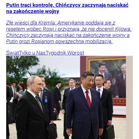
Putin traci kontrolę. Chińczycy zaczynają naciskać
na zakończenie wojny
Złe wieści dla Kremla: Amerykanie poddają się z
resetem wobec Rosji i przyznają, że nie docenili Kijowa.
Chińczycy zaczynają naciskać na zakończenie wojny a
Putin grozi Rosjanom powszechną mobilizacją.
Świat
Tylko u Nas
Tygodnik Wprost