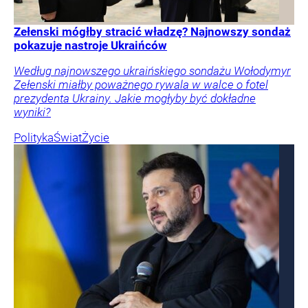
Zełenski mógłby stracić władzę? Najnowszy sondaż
pokazuje nastroje Ukraińców
Według najnowszego ukraińskiego sondażu Wołodymyr
Zełenski miałby poważnego rywala w walce o fotel
prezydenta Ukrainy. Jakie mogłyby być dokładne
wyniki?
Polityka
Świat
Życie