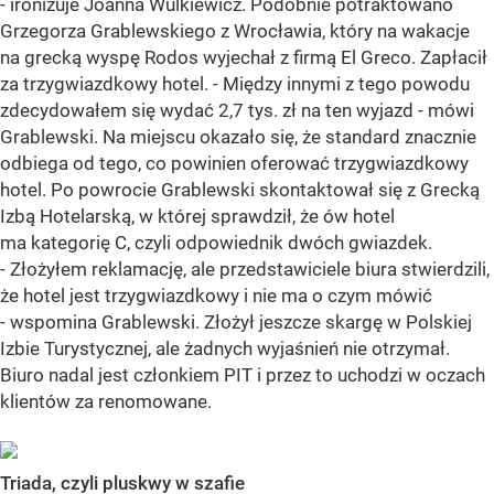
- ironizuje Joanna Wulkiewicz. Podobnie potraktowano
Grzegorza Grablewskiego z Wrocławia, który na wakacje
na grecką wyspę Rodos wyjechał z firmą El Greco. Zapłacił
za trzygwiazdkowy hotel. - Między innymi z tego powodu
zdecydowałem się wydać 2,7 tys. zł na ten wyjazd - mówi
Grablewski. Na miejscu okazało się, że standard znacznie
odbiega od tego, co powinien oferować trzygwiazdkowy
hotel. Po powrocie Grablewski skontaktował się z Grecką
Izbą Hotelarską, w której sprawdził, że ów hotel
ma kategorię C, czyli odpowiednik dwóch gwiazdek.
- Złożyłem reklamację, ale przedstawiciele biura stwierdzili,
że hotel jest trzygwiazdkowy i nie ma o czym mówić
- wspomina Grablewski. Złożył jeszcze skargę w Polskiej
Izbie Turystycznej, ale żadnych wyjaśnień nie otrzymał.
Biuro nadal jest członkiem PIT i przez to uchodzi w oczach
klientów za renomowane.
Triada, czyli pluskwy w szafie