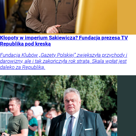
Kłopoty w imperium Sakiewicza? Fundacja prezesa TV
Republika pod kreską
Fundacja Klubów „Gazety Polskiej” zwiększyła przychody i
darowizny, ale i tak zakończyła rok stratą. Skala wpłat jest
daleko za Republiką.