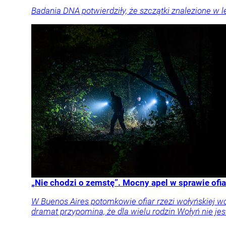
Badania DNA potwierdziły, że szczątki znalezione w le
„Nie chodzi o zemstę”. Mocny apel w sprawie ofia
W Buenos Aires potomkowie ofiar rzezi wołyńskiej w
dramat przypomina, że dla wielu rodzin Wołyń nie jest