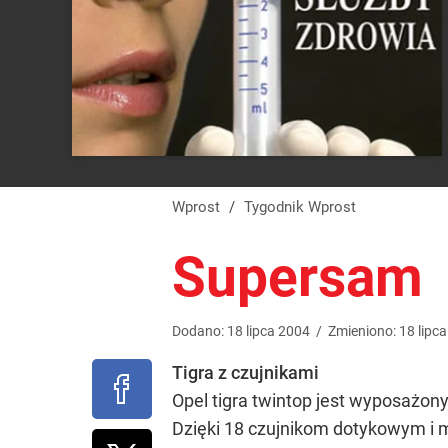
Wprost
/
Tygodnik Wprost
Supersam
Dodano:
18
lipca
2004
/
Zmieniono:
18
lipca
Tigra z czujnikami
Opel tigra twintop jest wyposażon
Dzięki 18 czujnikom dotykowym i 