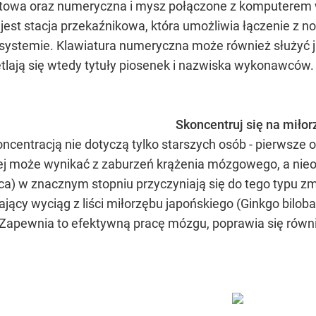
kstowa oraz numeryczna i mysz połączone z komputerem
jest stacja przekaźnikowa, która umożliwia łączenie z 
ystemie. Klawiatura numeryczna może również służyć j
etlają się wtedy tytuły piosenek i nazwiska wykonawców.
Skoncentruj się na miłor
oncentracją nie dotyczą tylko starszych osób - pierwsze
nej może wynikać z zaburzeń krążenia mózgowego, a nieo
yca) w znacznym stopniu przyczyniają się do tego typu 
rający wyciąg z liści miłorzębu japońskiego (Ginkgo bil
apewnia to efektywną pracę mózgu, poprawia się równi