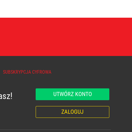
SUBSKRYPCJA CYFROWA
UTWÓRZ KONTO
asz!
ZALOGUJ