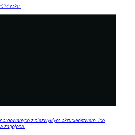
2024 roku.
 zamordowanych z niezwykłym okrucieństwem. Ich
ła zagojona.