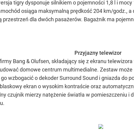
wersja tigry dysponuje silnikiem o pojemności 1,8 l i mo
Samochód osiąga maksymalną prędkość 204 km/godz., a d
 przestrzeń dla dwóch pasażerów. Bagażnik ma pojemnoś
Przyjazny telewizor
firmy Bang & Olufsen, składający się z ekranu telewizora
budować domowe centrum multimedialne. Zestaw może 
go wzbogacić o dekoder Surround Sound i gniazda do p
laskowy ekran o wysokim kontraście oraz automatyczny r
ny czujnik mierzy natężenie światła w pomieszczeniu i 
u.