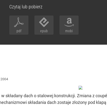
Czytaj lub pobierz
pdf
epub
mobi
2004
y w składany dach o stalowej konstrukcji. Zmiana z coupé
mechanizmowi składania dach zostaje złożony pod klapą