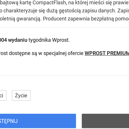
ajtową kartę CompactFlash, na której mieści się prawie t
Pro charakteryzuje się dużą gęstością zapisu danych. Zap
ęcioletnią gwarancją. Producent zapewnia bezpłatną pomo
004 wydaniu
tygodnika Wprost
.
ost dostępne są w specjalnej ofercie
WPROST PREMIU
ci
Życie
STĘPNIJ