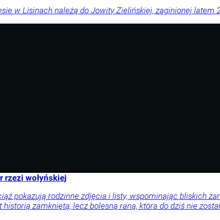
sie w Lisinach należą do Jowity Zielińskiej, zaginionej latem 
r rzezi wołyńskiej
ciąż pokazują rodzinne zdjęcia i listy, wspominając bliskich
 historią zamkniętą, lecz bolesną raną, która do dziś nie zosta