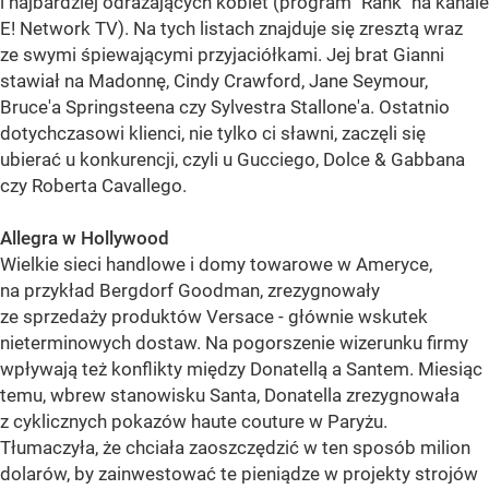
i najbardziej odrażających kobiet (program "Rank" na kanale
E! Network TV). Na tych listach znajduje się zresztą wraz
ze swymi śpiewającymi przyjaciółkami. Jej brat Gianni
stawiał na Madonnę, Cindy Crawford, Jane Seymour,
Bruce'a Springsteena czy Sylvestra Stallone'a. Ostatnio
dotychczasowi klienci, nie tylko ci sławni, zaczęli się
ubierać u konkurencji, czyli u Gucciego, Dolce & Gabbana
czy Roberta Cavallego.
Allegra w Hollywood
Wielkie sieci handlowe i domy towarowe w Ameryce,
na przykład Bergdorf Goodman, zrezygnowały
ze sprzedaży produktów Versace - głównie wskutek
nieterminowych dostaw. Na pogorszenie wizerunku firmy
wpływają też konflikty między Donatellą a Santem. Miesiąc
temu, wbrew stanowisku Santa, Donatella zrezygnowała
z cyklicznych pokazów haute couture w Paryżu.
Tłumaczyła, że chciała zaoszczędzić w ten sposób milion
dolarów, by zainwestować te pieniądze w projekty strojów