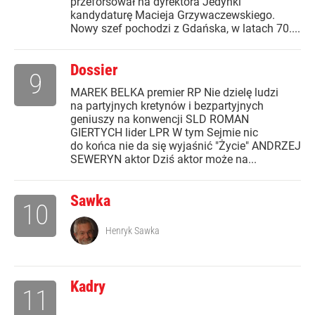
przeforsował na dyrektora Jedynki
kandydaturę Macieja Grzywaczewskiego.
Nowy szef pochodzi z Gdańska, w latach 70....
Dossier
9
MAREK BELKA premier RP Nie dzielę ludzi
na partyjnych kretynów i bezpartyjnych
geniuszy na konwencji SLD ROMAN
GIERTYCH lider LPR W tym Sejmie nic
do końca nie da się wyjaśnić "Życie" ANDRZEJ
SEWERYN aktor Dziś aktor może na...
Sawka
10
Henryk Sawka
Kadry
11