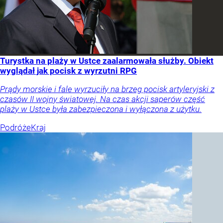
Turystka na plaży w Ustce zaalarmowała służby. Obiekt
wyglądał jak pocisk z wyrzutni RPG
Prądy morskie i fale wyrzuciły na brzeg pocisk artyleryjski z
czasów II wojny światowej. Na czas akcji saperów część
plaży w Ustce była zabezpieczona i wyłączona z użytku.
Podróże
Kraj