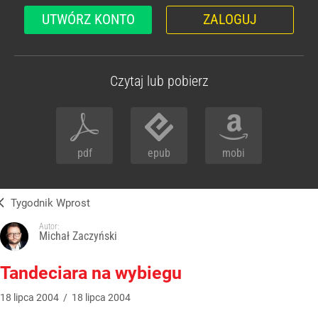
UTWÓRZ KONTO
ZALOGUJ
Czytaj lub pobierz
pdf
epub
mobi
Tygodnik Wprost
Autor:
Michał Zaczyński
Tandeciara na wybiegu
18
lipca
2004
/
18
lipca
2004