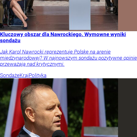
Kluczowy obszar dla Nawrockiego. Wymowne wyniki
sondażu
Jak Karol Nawrocki reprezentuje Polskę na arenie
międzynarodowej? W najnowszym sondażu pozytywne opinie
przeważają nad krytycznymi.
Sondaże
Kraj
Polityka