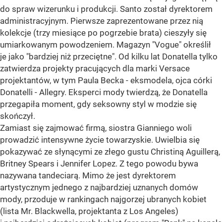
do spraw wizerunku i produkcji. Santo został dyrektorem
administracyjnym. Pierwsze zaprezentowane przez nią
kolekcje (trzy miesiące po pogrzebie brata) cieszyły się
umiarkowanym powodzeniem. Magazyn "Vogue" określił
je jako "bardziej niż przeciętne". Od kilku lat Donatella tylko
zatwierdza projekty pracujących dla marki Versace
projektantów, w tym Paula Becka - eksmodela, ojca córki
Donatelli - Allegry. Eksperci mody twierdzą, że Donatella
przegapiła moment, gdy seksowny styl w modzie się
skończył.
Zamiast się zajmować firmą, siostra Gianniego woli
prowadzić intensywne życie towarzyskie. Uwielbia się
pokazywać ze słynącymi ze złego gustu Christiną Aguillerą,
Britney Spears i Jennifer Lopez. Z tego powodu bywa
nazywana tandeciarą. Mimo że jest dyrektorem
artystycznym jednego z najbardziej uznanych domów
mody, przoduje w rankingach najgorzej ubranych kobiet
(lista Mr. Blackwella, projektanta z Los Angeles)