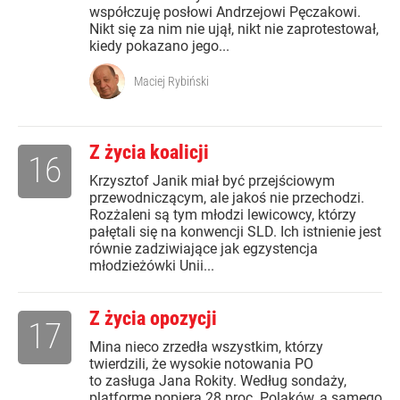
współczuję posłowi Andrzejowi Pęczakowi.
Nikt się za nim nie ujął, nikt nie zaprotestował,
kiedy pokazano jego...
Maciej Rybiński
Z życia koalicji
16
Krzysztof Janik miał być przejściowym
przewodniczącym, ale jakoś nie przechodzi.
Rozżaleni są tym młodzi lewicowcy, którzy
pałętali się na konwencji SLD. Ich istnienie jest
równie zadziwiające jak egzystencja
młodzieżówki Unii...
Z życia opozycji
17
Mina nieco zrzedła wszystkim, którzy
twierdzili, że wysokie notowania PO
to zasługa Jana Rokity. Według sondaży,
platformę popiera 28 proc. Polaków, a samego