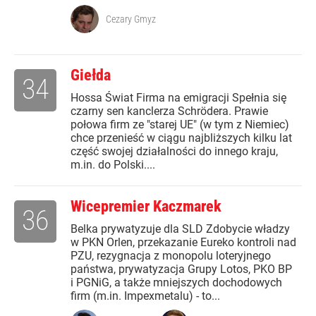
Cezary Gmyz
Giełda
34
Hossa Świat Firma na emigracji Spełnia się
czarny sen kanclerza Schrödera. Prawie
połowa firm ze "starej UE" (w tym z Niemiec)
chce przenieść w ciągu najbliższych kilku lat
część swojej działalności do innego kraju,
m.in. do Polski....
Wicepremier Kaczmarek
36
Belka prywatyzuje dla SLD Zdobycie władzy
w PKN Orlen, przekazanie Eureko kontroli nad
PZU, rezygnacja z monopolu loteryjnego
państwa, prywatyzacja Grupy Lotos, PKO BP
i PGNiG, a także mniejszych dochodowych
firm (m.in. Impexmetalu) - to...