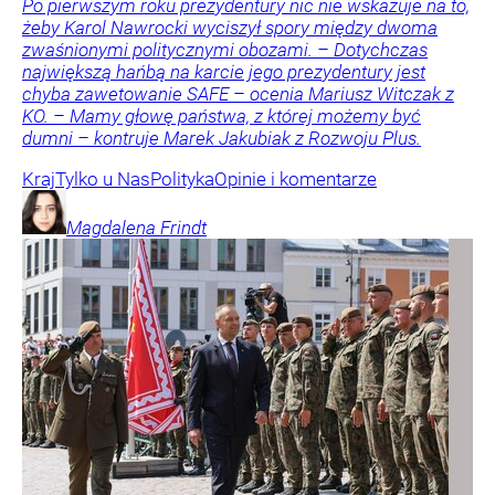
Po pierwszym roku prezydentury nic nie wskazuje na to,
żeby Karol Nawrocki wyciszył spory między dwoma
zwaśnionymi politycznymi obozami. – Dotychczas
największą hańbą na karcie jego prezydentury jest
chyba zawetowanie SAFE – ocenia Mariusz Witczak z
KO. – Mamy głowę państwa, z której możemy być
dumni – kontruje Marek Jakubiak z Rozwoju Plus.
Kraj
Tylko u Nas
Polityka
Opinie i komentarze
Magdalena
Frindt