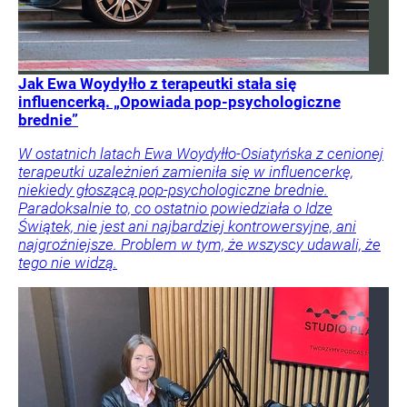
Jak Ewa Woydyłło z terapeutki stała się
influencerką. „Opowiada pop-psychologiczne
brednie”
W ostatnich latach Ewa Woydyłło-Osiatyńska z cenionej
terapeutki uzależnień zamieniła się w influencerkę,
niekiedy głoszącą pop-psychologiczne brednie.
Paradoksalnie to, co ostatnio powiedziała o Idze
Świątek, nie jest ani najbardziej kontrowersyjne, ani
najgroźniejsze. Problem w tym, że wszyscy udawali, że
tego nie widzą.