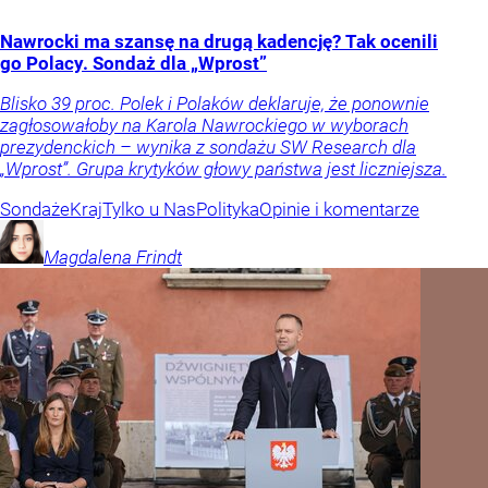
Nawrocki ma szansę na drugą kadencję? Tak ocenili
go Polacy. Sondaż dla „Wprost”
Blisko 39 proc. Polek i Polaków deklaruje, że ponownie
zagłosowałoby na Karola Nawrockiego w wyborach
prezydenckich – wynika z sondażu SW Research dla
„Wprost”. Grupa krytyków głowy państwa jest liczniejsza.
Sondaże
Kraj
Tylko u Nas
Polityka
Opinie i komentarze
Magdalena
Frindt