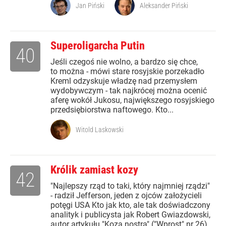
Jan Piński
Aleksander Piński
Superoligarcha Putin
40
Jeśli czegoś nie wolno, a bardzo się chce,
to można - mówi stare rosyjskie porzekadło
Kreml odzyskuje władzę nad przemysłem
wydobywczym - tak najkrócej można ocenić
aferę wokół Jukosu, największego rosyjskiego
przedsiębiorstwa naftowego. Kto...
Witold Laskowski
Królik zamiast kozy
42
"Najlepszy rząd to taki, który najmniej rządzi"
- radził Jefferson, jeden z ojców założycieli
potęgi USA Kto jak kto, ale tak doświadczony
analityk i publicysta jak Robert Gwiazdowski,
autor artykułu "Koza nostra" ("Wprost" nr 26),