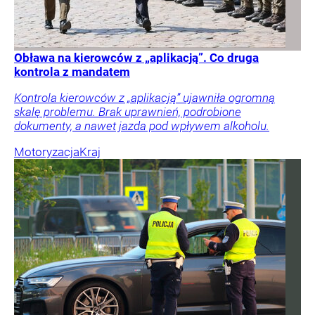
Obława na kierowców z „aplikacją”. Co druga
kontrola z mandatem
Kontrola kierowców z „aplikacją” ujawniła ogromną
skalę problemu. Brak uprawnień, podrobione
dokumenty, a nawet jazda pod wpływem alkoholu.
Motoryzacja
Kraj