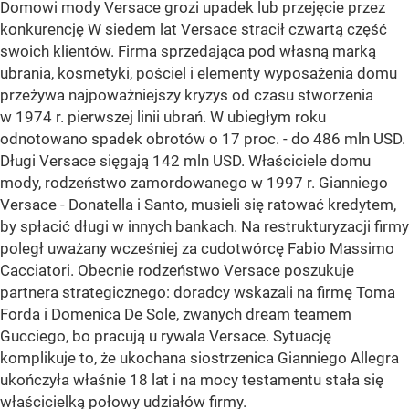
Domowi mody Versace grozi upadek lub przejęcie przez
konkurencję W siedem lat Versace stracił czwartą część
swoich klientów. Firma sprzedająca pod własną marką
ubrania, kosmetyki, pościel i elementy wyposażenia domu
przeżywa najpoważniejszy kryzys od czasu stworzenia
w 1974 r. pierwszej linii ubrań. W ubiegłym roku
odnotowano spadek obrotów o 17 proc. - do 486 mln USD.
Długi Versace sięgają 142 mln USD. Właściciele domu
mody, rodzeństwo zamordowanego w 1997 r. Gianniego
Versace - Donatella i Santo, musieli się ratować kredytem,
by spłacić długi w innych bankach. Na restrukturyzacji firmy
poległ uważany wcześniej za cudotwórcę Fabio Massimo
Cacciatori. Obecnie rodzeństwo Versace poszukuje
partnera strategicznego: doradcy wskazali na firmę Toma
Forda i Domenica De Sole, zwanych dream teamem
Gucciego, bo pracują u rywala Versace. Sytuację
komplikuje to, że ukochana siostrzenica Gianniego Allegra
ukończyła właśnie 18 lat i na mocy testamentu stała się
właścicielką połowy udziałów firmy.