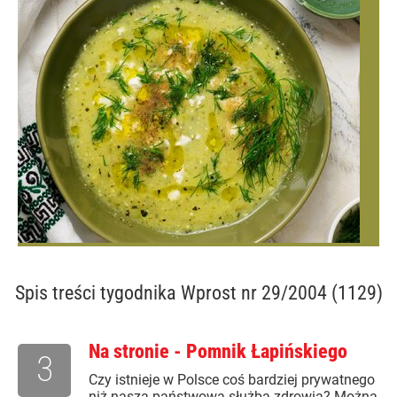
Spis treści
tygodnika Wprost nr 29/2004 (1129)
Na stronie - Pomnik Łapińskiego
3
Czy istnieje w Polsce coś bardziej prywatnego
niż nasza państwowa służba zdrowia? Można