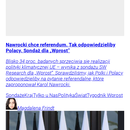
Nawrocki chce referendum. Tak odpowiedzieliby
Polacy. Sondaż dla „Wprost”
Blisko 34 proc. badanych sprzeciwia się realizacji
polityki klimatycznej UE – wynika z sondażu SW
Research dla „Wprost”. Sprawdziliśmy, jak Polki i Polacy
odpowiedzieliby na pytanie referendalne, które
zaproponował Karol Nawrocki.
Sondaże
Kraj
Tylko u Nas
Polityka
Świat
Tygodnik Wprost
Magdalena
Frindt