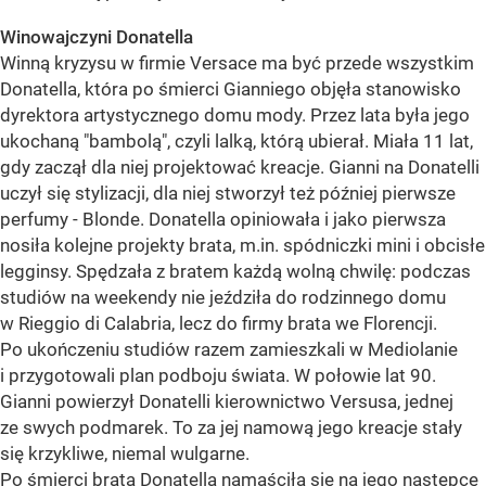
Winowajczyni Donatella
Winną kryzysu w firmie Versace ma być przede wszystkim
Donatella, która po śmierci Gianniego objęła stanowisko
dyrektora artystycznego domu mody. Przez lata była jego
ukochaną "bambolą", czyli lalką, którą ubierał. Miała 11 lat,
gdy zaczął dla niej projektować kreacje. Gianni na Donatelli
uczył się stylizacji, dla niej stworzył też później pierwsze
perfumy - Blonde. Donatella opiniowała i jako pierwsza
nosiła kolejne projekty brata, m.in. spódniczki mini i obcisłe
legginsy. Spędzała z bratem każdą wolną chwilę: podczas
studiów na weekendy nie jeździła do rodzinnego domu
w Rieggio di Calabria, lecz do firmy brata we Florencji.
Po ukończeniu studiów razem zamieszkali w Mediolanie
i przygotowali plan podboju świata. W połowie lat 90.
Gianni powierzył Donatelli kierownictwo Versusa, jednej
ze swych podmarek. To za jej namową jego kreacje stały
się krzykliwe, niemal wulgarne.
Po śmierci brata Donatella namaściła się na jego następcę