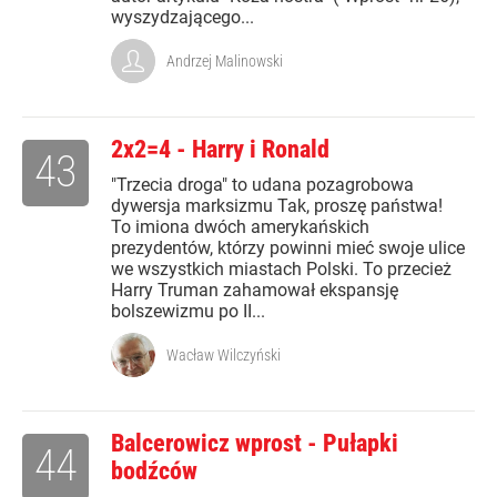
wyszydzającego...
Andrzej Malinowski
2x2=4 - Harry i Ronald
43
"Trzecia droga" to udana pozagrobowa
dywersja marksizmu Tak, proszę państwa!
To imiona dwóch amerykańskich
prezydentów, którzy powinni mieć swoje ulice
we wszystkich miastach Polski. To przecież
Harry Truman zahamował ekspansję
bolszewizmu po II...
Wacław Wilczyński
Balcerowicz wprost - Pułapki
44
bodźców