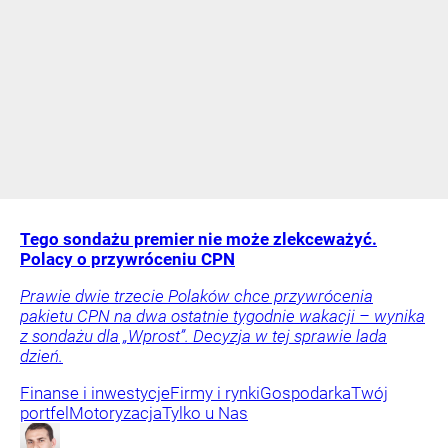
Tego sondażu premier nie może zlekceważyć.
Polacy o przywróceniu CPN
Prawie dwie trzecie Polaków chce przywrócenia
pakietu CPN na dwa ostatnie tygodnie wakacji – wynika
z sondażu dla „Wprost”. Decyzja w tej sprawie lada
dzień.
Finanse i inwestycje
Firmy i rynki
Gospodarka
Twój
portfel
Motoryzacja
Tylko u Nas