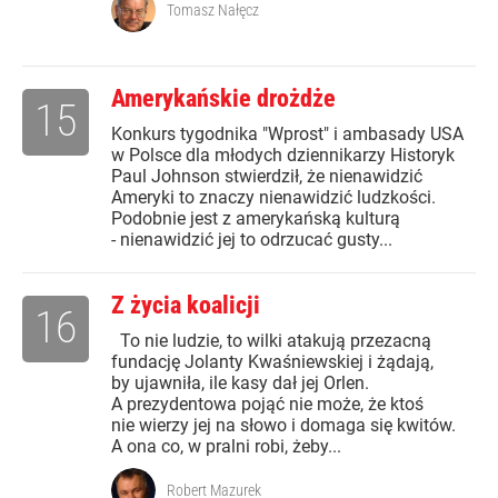
Tomasz Nałęcz
Amerykańskie drożdże
15
Konkurs tygodnika "Wprost" i ambasady USA
w Polsce dla młodych dziennikarzy Historyk
Paul Johnson stwierdził, że nienawidzić
Ameryki to znaczy nienawidzić ludzkości.
Podobnie jest z amerykańską kulturą
- nienawidzić jej to odrzucać gusty...
Z życia koalicji
16
To nie ludzie, to wilki atakują przezacną
fundację Jolanty Kwaśniewskiej i żądają,
by ujawniła, ile kasy dał jej Orlen.
A prezydentowa pojąć nie może, że ktoś
nie wierzy jej na słowo i domaga się kwitów.
A ona co, w pralni robi, żeby...
Robert Mazurek