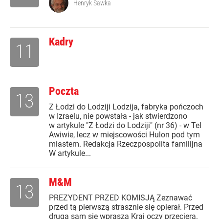
Henryk Sawka
Kadry
11
Poczta
13
Z Łodzi do Lodziji Lodzija, fabryka pończoch
w Izraelu, nie powstała - jak stwierdzono
w artykule "Z Łodzi do Lodziji" (nr 36) - w Tel
Awiwie, lecz w miejscowości Hulon pod tym
miastem. Redakcja Rzeczpospolita familijna
W artykule...
M&M
13
PREZYDENT PRZED KOMISJĄ Zeznawać
przed tą pierwszą strasznie się opierał. Przed
drugą sam się wprasza Kraj oczy przeciera.