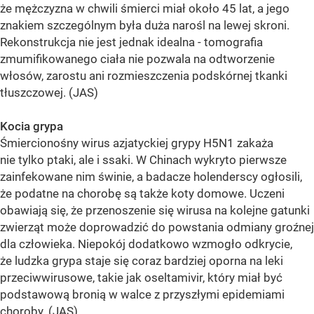
że mężczyzna w chwili śmierci miał około 45 lat, a jego
znakiem szczególnym była duża narośl na lewej skroni.
Rekonstrukcja nie jest jednak idealna - tomografia
zmumifikowanego ciała nie pozwala na odtworzenie
włosów, zarostu ani rozmieszczenia podskórnej tkanki
tłuszczowej. (JAS)
Kocia grypa
Śmiercionośny wirus azjatyckiej grypy H5N1 zakaża
nie tylko ptaki, ale i ssaki. W Chinach wykryto pierwsze
zainfekowane nim świnie, a badacze holenderscy ogłosili,
że podatne na chorobę są także koty domowe. Uczeni
obawiają się, że przenoszenie się wirusa na kolejne gatunki
zwierząt może doprowadzić do powstania odmiany groźnej
dla człowieka. Niepokój dodatkowo wzmogło odkrycie,
że ludzka grypa staje się coraz bardziej oporna na leki
przeciwwirusowe, takie jak oseltamivir, który miał być
podstawową bronią w walce z przyszłymi epidemiami
choroby. (JAS)