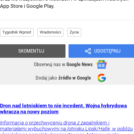
App Store
i
Google Play
.
Tygodnik Wprost
Wiadomości
Życie
SKOMENTUJ
UDOSTĘPNIJ
Obserwuj nas
w
Google News
Dodaj jako
źródło w Google
Dron nad lotniskiem to nie incydent. Wojna hybrydowa
wkracza na nowy poziom
Informacja o przechwyceniu drona z zapalnikiem i
materiałami wybuchowymi na lotnisku Lipsk/Halle, w pobliżu