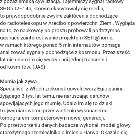
z pozaziemską cywilizacją. Tajemniczy sygnał radiowy
SHGb02+14a, którym ekscytowały się media,
to prawdopodobnie zwykłe zakłócenia dochodzące
do radioteleskopu w Arecibo z powierzchni Ziemi. Wygląda
na to, że naukowcy po prostu próbowali podtrzymać
gasnące zainteresowanie projektem SETI@home,
w ramach którego ponad 5 mln internautów pomaga
analizować sygnały pochodzące z kosmosu. Przez sześć
lat nie udało im się wykryć ani jednej transmisji
od kosmitów. (JAS)
Mumia jak żywa
Specjaliści z Włoch zrekonstruowali twarz Egipcjanina
żyjącego 3 tys. lat temu, nie naruszając całunów
spowijających jego mumię. Udało im się to dzięki
trójwymiarowemu prześwietleniu wykonanemu
tomografem komputerowym nowej generacji.
Po przetworzeniu danych badacze wykonali model głowy
starożytnego rzemieślnika o imieniu Harwa. Okazało się,