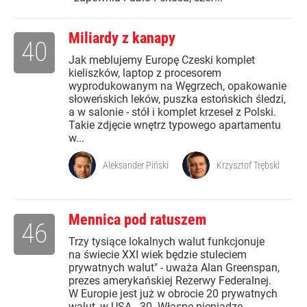
Miliardy z kanapy
40
Jak meblujemy Europę Czeski komplet
kieliszków, laptop z procesorem
wyprodukowanym na Węgrzech, opakowanie
słoweńskich leków, puszka estońskich śledzi,
a w salonie - stół i komplet krzeseł z Polski.
Takie zdjęcie wnętrz typowego apartamentu
w...
Aleksander Piński
Krzysztof Trębski
Mennica pod ratuszem
46
Trzy tysiące lokalnych walut funkcjonuje
na świecie XXI wiek będzie stuleciem
prywatnych walut" - uważa Alan Greenspan,
prezes amerykańskiej Rezerwy Federalnej.
W Europie jest już w obrocie 20 prywatnych
walut, w USA - 30. Własne pieniądze...