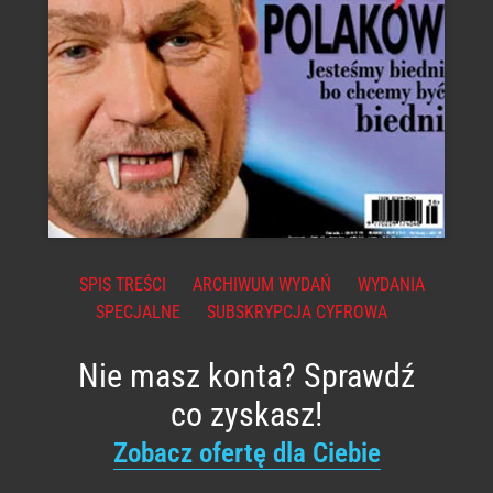
SPIS TREŚCI
ARCHIWUM WYDAŃ
WYDANIA
SPECJALNE
SUBSKRYPCJA CYFROWA
Nie masz konta? Sprawdź
co zyskasz!
Zobacz ofertę dla Ciebie