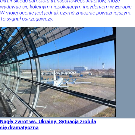
ukraińskiego samolotu transportowego Antonow, może
wydawać się kolejnym niepokojącym incydentem w Europie.
W mojej ocenie jest jednak czymś znacznie poważniejszym.
To sygnał ostrzegawczy.
Nagły zwrot ws. Ukrainy. Sytuacja zrobiła
się dramatyczna