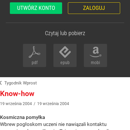
UTWÓRZ KONTO
ZALOGUJ
Czytaj lub pobierz
pdf
epub
mobi
Tygodnik Wprost
Know-how
19
września
2004
/
19
września
2004
Kosmiczna pomyłka
Wbrew pogłoskom uczeni nie nawiązali kontaktu