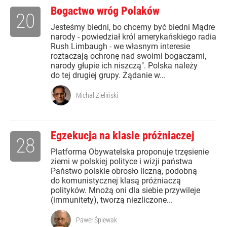
Bogactwo wróg Polaków
20
Jesteśmy biedni, bo chcemy być biedni Mądre
narody - powiedział król amerykańskiego radia
Rush Limbaugh - we własnym interesie
roztaczają ochronę nad swoimi bogaczami,
narody głupie ich niszczą". Polska należy
do tej drugiej grupy. Żądanie w...
Michał Zieliński
Egzekucja na klasie próżniaczej
28
Platforma Obywatelska proponuje trzęsienie
ziemi w polskiej polityce i wizji państwa
Państwo polskie obrosło liczną, podobną
do komunistycznej klasą próżniaczą
polityków. Mnożą oni dla siebie przywileje
(immunitety), tworzą niezliczone...
Paweł Śpiewak