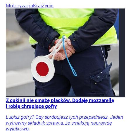
Motoryzacja
Kraj
Życie
Z cukinii nie smażę placków. Dodaję mozzarellę
i robię chrupiące gofry
Lubisz gofry? Gdy spróbujesz tych przepadniesz. Jeden
wytrawny składnik sprawia, że smakują naprawdę
wyjątkowo.