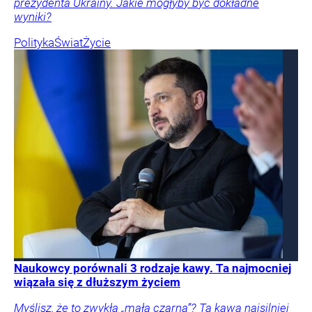
prezydenta Ukrainy. Jakie mogłyby być dokładne
wyniki?
Polityka
Świat
Życie
Naukowcy porównali 3 rodzaje kawy. Ta najmocniej
wiązała się z dłuższym życiem
Myślisz, że to zwykła „mała czarna”? Ta kawa najsilniej