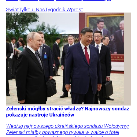
Świat
Tylko u Nas
Tygodnik Wprost
Zełenski mógłby stracić władzę? Najnowszy sondaż
pokazuje nastroje Ukraińców
Według najnowszego ukraińskiego sondażu Wołodymyr
Zełenski miałby poważnego rywala w walce o fotel