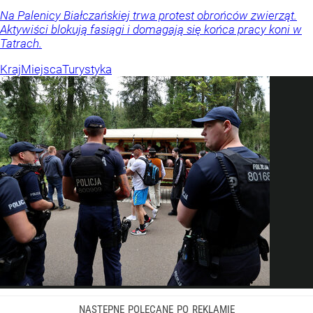
Na Palenicy Białczańskiej trwa protest obrońców zwierząt.
Aktywiści blokują fasiągi i domagają się końca pracy koni w
Tatrach.
Kraj
Miejsca
Turystyka