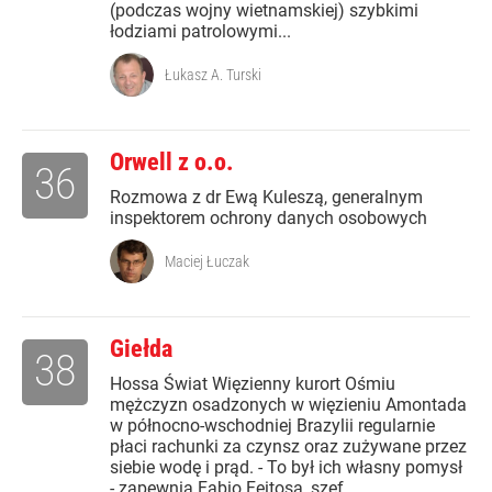
(podczas wojny wietnamskiej) szybkimi
łodziami patrolowymi...
Łukasz A. Turski
Orwell z o.o.
36
Rozmowa z dr Ewą Kuleszą, generalnym
inspektorem ochrony danych osobowych
Maciej Łuczak
Giełda
38
Hossa Świat Więzienny kurort Ośmiu
mężczyzn osadzonych w więzieniu Amontada
w północno-wschodniej Brazylii regularnie
płaci rachunki za czynsz oraz zużywane przez
siebie wodę i prąd. - To był ich własny pomysł
- zapewnia Fabio Feitosa, szef...