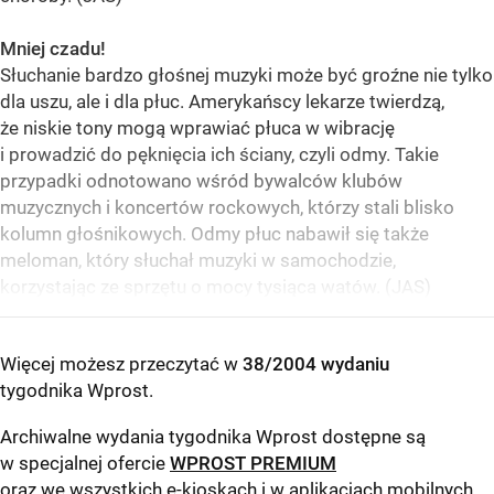
Mniej czadu!
Słuchanie bardzo głośnej muzyki może być groźne nie tylko
dla uszu, ale i dla płuc. Amerykańscy lekarze twierdzą,
że niskie tony mogą wprawiać płuca w wibrację
i prowadzić do pęknięcia ich ściany, czyli odmy. Takie
przypadki odnotowano wśród bywalców klubów
muzycznych i koncertów rockowych, którzy stali blisko
kolumn głośnikowych. Odmy płuc nabawił się także
meloman, który słuchał muzyki w samochodzie,
korzystając ze sprzętu o mocy tysiąca watów. (JAS)
Więcej możesz przeczytać w
38/2004 wydaniu
tygodnika Wprost
.
Archiwalne wydania tygodnika Wprost dostępne są
w specjalnej ofercie
WPROST PREMIUM
oraz we wszystkich e-kioskach i w aplikacjach mobilnych