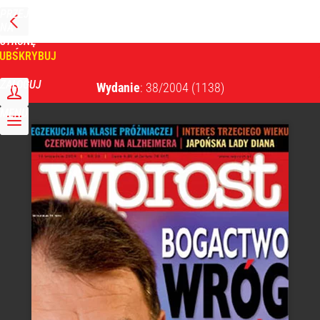
PRZEJDŹ
NA
WPROST
STRONĘ
GŁÓWNĄ
UBSKRYBUJ
Tygodnik Wprost
ZALOGUJ
Wydanie
: 38/2004
(1138)
MENU