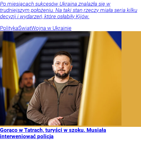
Po miesiącach sukcesów Ukraina znalazła się w
trudniejszym położeniu. Na taki stan rzeczy miała seria kilku
decyzji i wydarzeń, które osłabiły Kijów.
Polityka
Świat
Wojna w Ukrainie
Gorąco w Tatrach, turyści w szoku. Musiała
interweniować policja