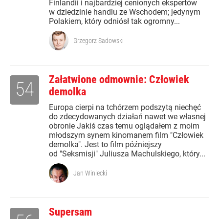
Finlandii i najbardziej cenionych ekspertów
w dziedzinie handlu ze Wschodem; jedynym
Polakiem, który odniósł tak ogromny...
Grzegorz Sadowski
Załatwione odmownie: Człowiek
54
demolka
Europa cierpi na tchórzem podszytą niechęć
do zdecydowanych działań nawet we własnej
obronie Jakiś czas temu oglądałem z moim
młodszym synem kinomanem film "Człowiek
demolka". Jest to film późniejszy
od "Seksmisji" Juliusza Machulskiego, który...
Jan Winiecki
Supersam