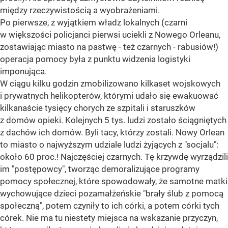
między rzeczywistością a wyobrażeniami.
Po pierwsze, z wyjątkiem władz lokalnych (czarni
w większości policjanci pierwsi uciekli z Nowego Orleanu,
zostawiając miasto na pastwę - też czarnych - rabusiów!)
operacja pomocy była z punktu widzenia logistyki
imponująca.
W ciągu kilku godzin zmobilizowano kilkaset wojskowych
i prywatnych helikopterów, którymi udało się ewakuować
kilkanaście tysięcy chorych ze szpitali i staruszków
z domów opieki. Kolejnych 5 tys. ludzi zostało ściągniętych
z dachów ich domów. Byli tacy, którzy zostali. Nowy Orlean
to miasto o najwyższym udziale ludzi żyjących z "socjalu":
około 60 proc.! Najczęściej czarnych. Tę krzywdę wyrządzili
im "postępowcy", tworząc demoralizujące programy
pomocy społecznej, które spowodowały, że samotne matki
wychowujące dzieci pozamałżeńskie "brały ślub z pomocą
społeczną", potem czyniły to ich córki, a potem córki tych
córek. Nie ma tu niestety miejsca na wskazanie przyczyn,