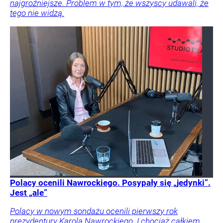
najgroźniejsze. Problem w tym, że wszyscy udawali, że
tego nie widzą.
Polacy ocenili Nawrockiego. Posypały się „jedynki”.
Jest „ale”
Polacy w nowym sondażu ocenili pierwszy rok
prezydentury Karola Nawrockiego. I chociaż całkiem