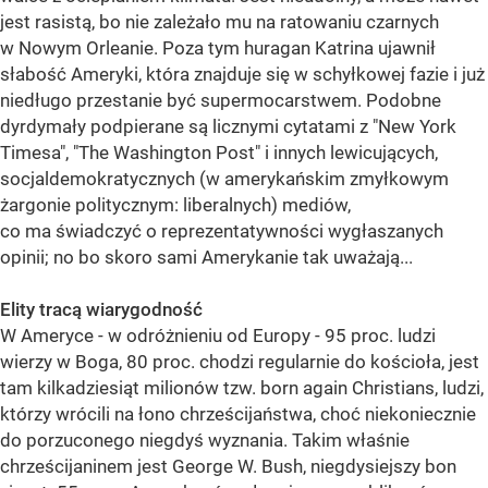
jest rasistą, bo nie zależało mu na ratowaniu czarnych
w Nowym Orleanie. Poza tym huragan Katrina ujawnił
słabość Ameryki, która znajduje się w schyłkowej fazie i już
niedługo przestanie być supermocarstwem. Podobne
dyrdymały podpierane są licznymi cytatami z "New York
Timesa", "The Washington Post" i innych lewicujących,
socjaldemokratycznych (w amerykańskim zmyłkowym
żargonie politycznym: liberalnych) mediów,
co ma świadczyć o reprezentatywności wygłaszanych
opinii; no bo skoro sami Amerykanie tak uważają...
Elity tracą wiarygodność
W Ameryce - w odróżnieniu od Europy - 95 proc. ludzi
wierzy w Boga, 80 proc. chodzi regularnie do kościoła, jest
tam kilkadziesiąt milionów tzw. born again Christians, ludzi,
którzy wrócili na łono chrześcijaństwa, choć niekoniecznie
do porzuconego niegdyś wyznania. Takim właśnie
chrześcijaninem jest George W. Bush, niegdysiejszy bon