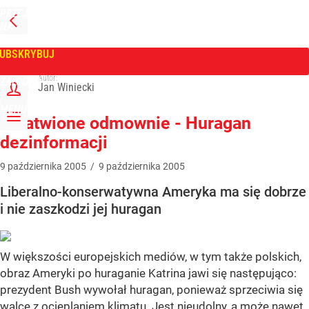
PRZEJDŹ
NA
WPROST
STRONĘ
GŁÓWNĄ
UBSKRYBUJ
Tygodnik Wprost
Autor:
ZALOGUJ
Jan Winiecki
MENU
Załatwione odmownie - Huragan
dezinformacji
9
października
2005
/
9
października
2005
Liberalno-konserwatywna Ameryka ma się dobrze
i nie zaszkodzi jej huragan
W większości europejskich mediów, w tym także polskich,
obraz Ameryki po huraganie Katrina jawi się następująco:
prezydent Bush wywołał huragan, ponieważ sprzeciwia się
walce z ocieplaniem klimatu. Jest nieudolny, a może nawet