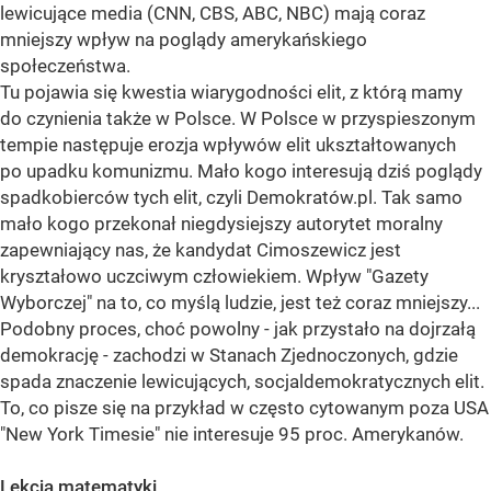
lewicujące media (CNN, CBS, ABC, NBC) mają coraz
mniejszy wpływ na poglądy amerykańskiego
społeczeństwa.
Tu pojawia się kwestia wiarygodności elit, z którą mamy
do czynienia także w Polsce. W Polsce w przyspieszonym
tempie następuje erozja wpływów elit ukształtowanych
po upadku komunizmu. Mało kogo interesują dziś poglądy
spadkobierców tych elit, czyli Demokratów.pl. Tak samo
mało kogo przekonał niegdysiejszy autorytet moralny
zapewniający nas, że kandydat Cimoszewicz jest
kryształowo uczciwym człowiekiem. Wpływ "Gazety
Wyborczej" na to, co myślą ludzie, jest też coraz mniejszy...
Podobny proces, choć powolny - jak przystało na dojrzałą
demokrację - zachodzi w Stanach Zjednoczonych, gdzie
spada znaczenie lewicujących, socjaldemokratycznych elit.
To, co pisze się na przykład w często cytowanym poza USA
"New York Timesie" nie interesuje 95 proc. Amerykanów.
Lekcja matematyki