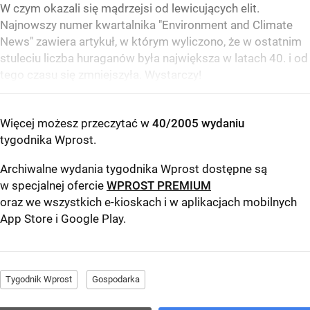
W czym okazali się mądrzejsi od lewicujących elit.
Najnowszy numer kwartalnika "Environment and Climate
News" zawiera artykuł, w którym wyliczono, że w ostatnim
stuleciu liczba huraganów była największa w latach 40. i od
tego czasu się zmniejszyła. Wystarczy!
Więcej możesz przeczytać w
40/2005 wydaniu
tygodnika Wprost
.
Archiwalne wydania tygodnika Wprost dostępne są
w specjalnej ofercie
WPROST PREMIUM
oraz we wszystkich e-kioskach i w aplikacjach mobilnych
App Store
i
Google Play
.
Tygodnik Wprost
Gospodarka