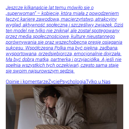
Jeszcze kilkanaście lat temu mówiło się o
„superwoman” – kobiecie, która miała z powodzeniem
łączyć karierę zawodową, macierzyństwo, atrakcyjny
wygląd, aktywność społeczną i szczęśliwy związek. Dziś
ten model nie tylko nie zniknął, ale został spotęgowany
przez media społecznościowe, kulturę nieustannego
porównywania się oraz wszechobecną presję osiągania
sukcesu. Współczesna Polka ma być piękna, zadbana,
wysportowana, przedsiębiorcza, emocjonalnie dojrzała.
Ma być dobrą matką, partnerką i przyjaciółką. A jeśli nie
spełnia wszystkich tych oczekiwań, często sama staje
się swoim najsurowszym sędzią.
Opinie i komentarze
Życie
Psychologia
Tylko u Nas