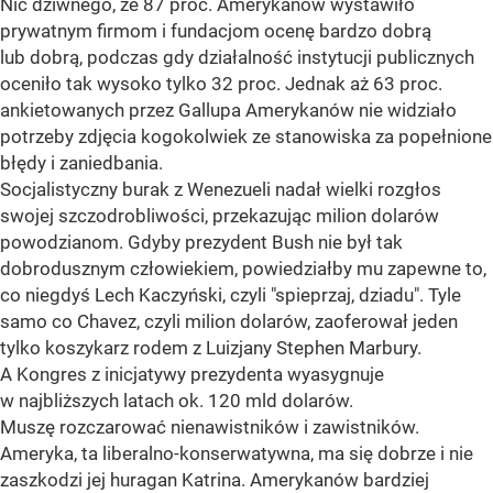
Nic dziwnego, że 87 proc. Amerykanów wystawiło
prywatnym firmom i fundacjom ocenę bardzo dobrą
lub dobrą, podczas gdy działalność instytucji publicznych
oceniło tak wysoko tylko 32 proc. Jednak aż 63 proc.
ankietowanych przez Gallupa Amerykanów nie widziało
potrzeby zdjęcia kogokolwiek ze stanowiska za popełnione
błędy i zaniedbania.
Socjalistyczny burak z Wenezueli nadał wielki rozgłos
swojej szczodrobliwości, przekazując milion dolarów
powodzianom. Gdyby prezydent Bush nie był tak
dobrodusznym człowiekiem, powiedziałby mu zapewne to,
co niegdyś Lech Kaczyński, czyli "spieprzaj, dziadu". Tyle
samo co Chavez, czyli milion dolarów, zaoferował jeden
tylko koszykarz rodem z Luizjany Stephen Marbury.
A Kongres z inicjatywy prezydenta wyasygnuje
w najbliższych latach ok. 120 mld dolarów.
Muszę rozczarować nienawistników i zawistników.
Ameryka, ta liberalno-konserwatywna, ma się dobrze i nie
zaszkodzi jej huragan Katrina. Amerykanów bardziej