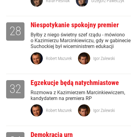
Rafał Pleśniak
Grzegorz Pawelczyk
Niespotykanie spokojny premier
28
Byłby z niego świetny szef rządu - mówiono
o Kazimierzu Marcinkiewiczu, gdy w gabinecie
Suchockiej był wiceministrem edukacji
Robert Mazurek
Igor Zalewski
Egzekucje będą natychmiastowe
32
Rozmowa z Kazimierzem Marcinkiewiczem,
kandydatem na premiera RP
Robert Mazurek
Igor Zalewski
Demokracja urn