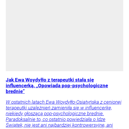
Jak Ewa Woydyłło z terapeutki stała się
influencerką. „Opowiada pop-psychologiczne
brednie”
W ostatnich latach Ewa Woydyłło-Osiatyńska z cenionej
terapeutki uzależnień zamieniła się w influencerkę,
niekiedy głoszącą pop-psychologiczne brednie.
Paradoksalnie to, co ostatnio powiedziała o Idze
Świątek, nie jest ani najbardziej kontrowersyjne, ani