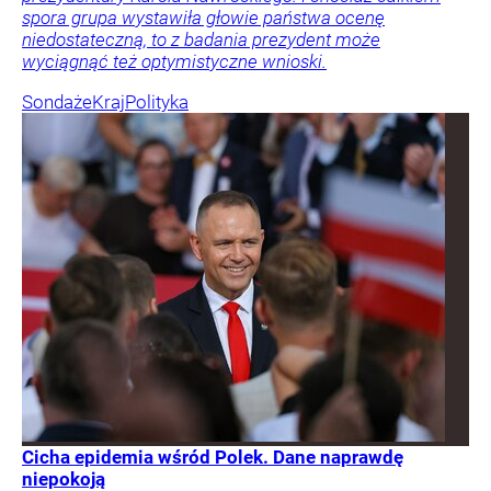
spora grupa wystawiła głowie państwa ocenę
niedostateczną, to z badania prezydent może
wyciągnąć też optymistyczne wnioski.
Sondaże
Kraj
Polityka
Cicha epidemia wśród Polek. Dane naprawdę
niepokoją