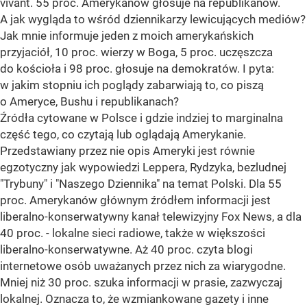
vivant. 55 proc. Amerykanów głosuje na republikanów.
A jak wygląda to wśród dziennikarzy lewicujących mediów?
Jak mnie informuje jeden z moich amerykańskich
przyjaciół, 10 proc. wierzy w Boga, 5 proc. uczęszcza
do kościoła i 98 proc. głosuje na demokratów. I pyta:
w jakim stopniu ich poglądy zabarwiają to, co piszą
o Ameryce, Bushu i republikanach?
Źródła cytowane w Polsce i gdzie indziej to marginalna
część tego, co czytają lub oglądają Amerykanie.
Przedstawiany przez nie opis Ameryki jest równie
egzotyczny jak wypowiedzi Leppera, Rydzyka, bezludnej
"Trybuny" i "Naszego Dziennika" na temat Polski. Dla 55
proc. Amerykanów głównym źródłem informacji jest
liberalno-konserwatywny kanał telewizyjny Fox News, a dla
40 proc. - lokalne sieci radiowe, także w większości
liberalno-konserwatywne. Aż 40 proc. czyta blogi
internetowe osób uważanych przez nich za wiarygodne.
Mniej niż 30 proc. szuka informacji w prasie, zazwyczaj
lokalnej. Oznacza to, że wzmiankowane gazety i inne