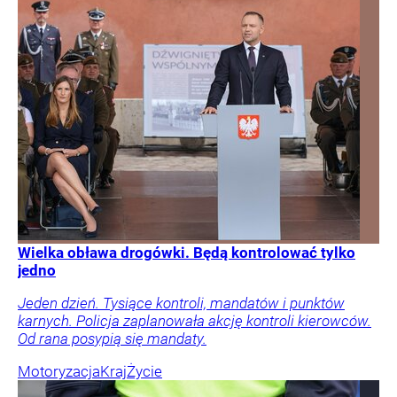
Wielka obława drogówki. Będą kontrolować tylko
jedno
Jeden dzień. Tysiące kontroli, mandatów i punktów
karnych. Policja zaplanowała akcję kontroli kierowców.
Od rana posypią się mandaty.
Motoryzacja
Kraj
Życie