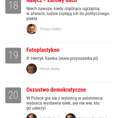
Nałęcz - Zdrowy duch
18
Niech zawsze, kiedy rządzący ugrzęzną
w aferach, ludzie zsyłają ich do politycznego
piekła
Tomasz Nałęcz
Fotoplastykon
19
© Henryk Sawka (www.przyssawka.pl)
Henryk Sawka
Oszustwo demokratyczne
20
W Polsce gra się z wyborcą w salonowca:
wyborca wystawia tyłek, ale nie wie, kto
go uderzył