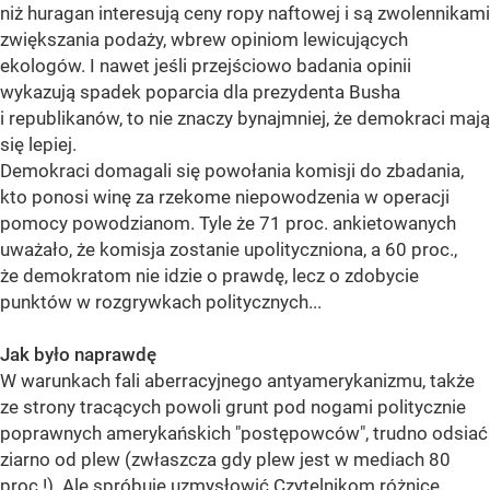
niż huragan interesują ceny ropy naftowej i są zwolennikami
zwiększania podaży, wbrew opiniom lewicujących
ekologów. I nawet jeśli przejściowo badania opinii
wykazują spadek poparcia dla prezydenta Busha
i republikanów, to nie znaczy bynajmniej, że demokraci mają
się lepiej.
Demokraci domagali się powołania komisji do zbadania,
kto ponosi winę za rzekome niepowodzenia w operacji
pomocy powodzianom. Tyle że 71 proc. ankietowanych
uważało, że komisja zostanie upolityczniona, a 60 proc.,
że demokratom nie idzie o prawdę, lecz o zdobycie
punktów w rozgrywkach politycznych...
Jak było naprawdę
W warunkach fali aberracyjnego antyamerykanizmu, także
ze strony tracących powoli grunt pod nogami politycznie
poprawnych amerykańskich "postępowców", trudno odsiać
ziarno od plew (zwłaszcza gdy plew jest w mediach 80
proc.!). Ale spróbuję uzmysłowić Czytelnikom różnicę