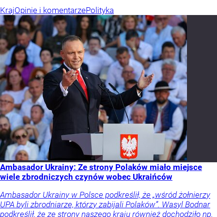
Kraj
Opinie i komentarze
Polityka
Ambasador Ukrainy: Ze strony Polaków miało miejsce
wiele zbrodniczych czynów wobec Ukraińców
Ambasador Ukrainy w Polsce podkreślił, że „wśród żołnierzy
UPA byli zbrodniarze, którzy zabijali Polaków”. Wasyl Bodnar
podkreślił, że ze strony naszego kraju również dochodziło np.