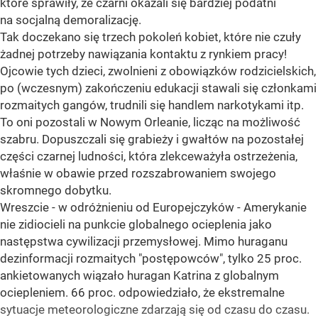
które sprawiły, że czarni okazali się bardziej podatni
na socjalną demoralizację.
Tak doczekano się trzech pokoleń kobiet, które nie czuły
żadnej potrzeby nawiązania kontaktu z rynkiem pracy!
Ojcowie tych dzieci, zwolnieni z obowiązków rodzicielskich,
po (wczesnym) zakończeniu edukacji stawali się członkami
rozmaitych gangów, trudnili się handlem narkotykami itp.
To oni pozostali w Nowym Orleanie, licząc na możliwość
szabru. Dopuszczali się grabieży i gwałtów na pozostałej
części czarnej ludności, która zlekceważyła ostrzeżenia,
właśnie w obawie przed rozszabrowaniem swojego
skromnego dobytku.
Wreszcie - w odróżnieniu od Europejczyków - Amerykanie
nie zidiocieli na punkcie globalnego ocieplenia jako
następstwa cywilizacji przemysłowej. Mimo huraganu
dezinformacji rozmaitych "postępowców", tylko 25 proc.
ankietowanych wiązało huragan Katrina z globalnym
ociepleniem. 66 proc. odpowiedziało, że ekstremalne
sytuacje meteorologiczne zdarzają się od czasu do czasu.