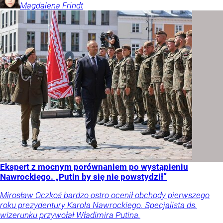
Magdalena
Frindt
Ekspert z mocnym porównaniem po wystąpieniu
Nawrockiego. „Putin by się nie powstydził”
Mirosław Oczkoś bardzo ostro ocenił obchody pierwszego
roku prezydentury Karola Nawrockiego. Specjalista ds.
wizerunku przywołał Władimira Putina.