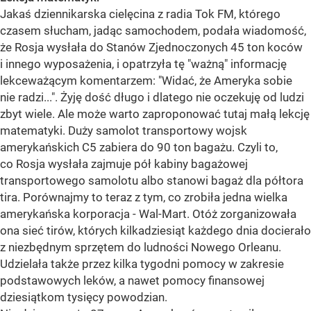
Jakaś dziennikarska cielęcina z radia Tok FM, którego
czasem słucham, jadąc samochodem, podała wiadomość,
że Rosja wysłała do Stanów Zjednoczonych 45 ton koców
i innego wyposażenia, i opatrzyła tę "ważną" informację
lekceważącym komentarzem: "Widać, że Ameryka sobie
nie radzi...". Żyję dość długo i dlatego nie oczekuję od ludzi
zbyt wiele. Ale może warto zaproponować tutaj małą lekcję
matematyki. Duży samolot transportowy wojsk
amerykańskich C5 zabiera do 90 ton bagażu. Czyli to,
co Rosja wysłała zajmuje pół kabiny bagażowej
transportowego samolotu albo stanowi bagaż dla półtora
tira. Porównajmy to teraz z tym, co zrobiła jedna wielka
amerykańska korporacja - Wal-Mart. Otóż zorganizowała
ona sieć tirów, których kilkadziesiąt każdego dnia docierało
z niezbędnym sprzętem do ludności Nowego Orleanu.
Udzielała także przez kilka tygodni pomocy w zakresie
podstawowych leków, a nawet pomocy finansowej
dziesiątkom tysięcy powodzian.