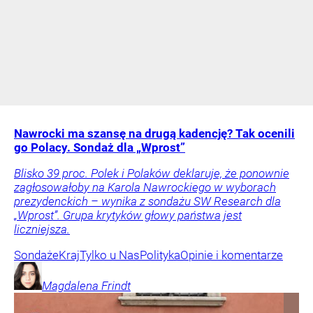
Nawrocki ma szansę na drugą kadencję? Tak ocenili
go Polacy. Sondaż dla „Wprost”
Blisko 39 proc. Polek i Polaków deklaruje, że ponownie
zagłosowałoby na Karola Nawrockiego w wyborach
prezydenckich – wynika z sondażu SW Research dla
„Wprost”. Grupa krytyków głowy państwa jest
liczniejsza.
Sondaże
Kraj
Tylko u Nas
Polityka
Opinie i komentarze
Magdalena
Frindt