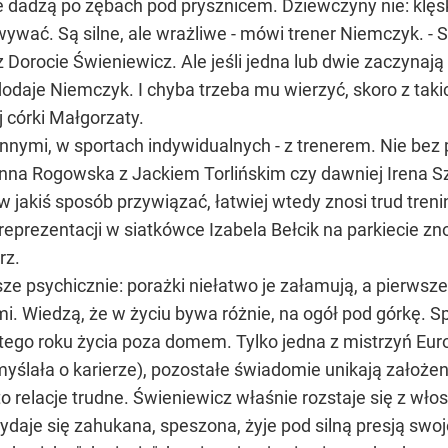
bie dadzą po zębach pod prysznicem. Dziewczyny nie: klę
ywać. Są silne, ale wrażliwe - mówi trener Niemczyk. - Są
raz Dorocie Świeniewicz. Ale jeśli jedna lub dwie zaczynaj
dodaje Niemczyk. I chyba trzeba mu wierzyć, skoro z tak
 córki Małgorzaty.
 innymi, w sportach indywidualnych - z trenerem. Nie bez
Anna Rogowska z Jackiem Torlińskim czy dawniej Irena 
w jakiś sposób przywiązać, łatwiej wtedy znosi trud tren
reprezentacji w siatkówce Izabela Bełcik na parkiecie z
rz.
ze psychicznie: porażki niełatwo je załamują, a pierwsz
. Wiedzą, że w życiu bywa różnie, na ogół pod górkę. Sp
go roku życia poza domem. Tylko jedna z mistrzyń Euro
myślała o karierze), pozostałe świadomie unikają założe
to relacje trudne. Świeniewicz właśnie rozstaje się z w
wydaje się zahukana, speszona, żyje pod silną presją s