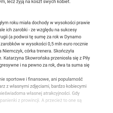
m, lecz żyją na koszt swych kobiet.
iegłym roku miała dochody w wysokości prawie
le ich zarobki - ze względu na sukcesy
Perugii (a podwoi tę sumę za rok w Dynamo
 zarobków w wysokości 0,5 mln euro rocznie
a Niemczyk, córka trenera. Skończyła
. Katarzyna Skowrońska przeniosła się z Piły
progresywne i na pewno za rok, dwa ta suma się
ie sportowe i finansowe, ani popularność
arz z własnymi zdjęciami, bardzo kobiecymi
e nieświadoma własnej atrakcyjności. Gdy
nienki z prowincji. A przecież to one są