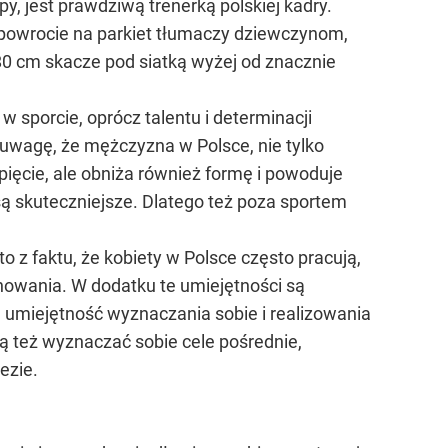
, jest prawdziwą trenerką polskiej kadry.
 powrocie na parkiet tłumaczy dziewczynom,
180 cm skacze pod siatką wyżej od znacznie
 sporcie, oprócz talentu i determinacji
 uwagę, że mężczyzna w Polsce, nie tylko
apięcie, ale obniża również formę i powoduje
są skuteczniejsze. Dlatego też poza sportem
o z faktu, że kobiety w Polsce często pracują,
anowania. W dodatku te umiejętności są
ą umiejętność wyznaczania sobie i realizowania
ią też wyznaczać sobie cele pośrednie,
ezie.