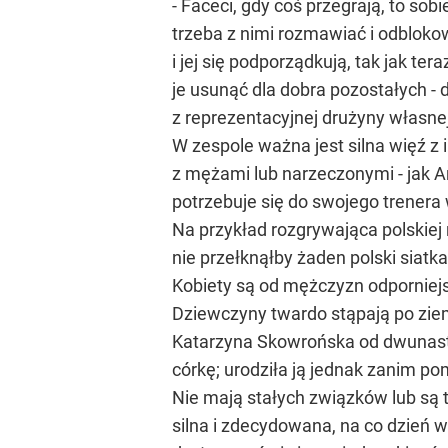
- Faceci, gdy coś przegrają, to so
trzeba z nimi rozmawiać i odblokow
i jej się podporządkują, tak jak te
je usunąć dla dobra pozostałych - 
z reprezentacyjnej drużyny własnej
W zespole ważna jest silna więź z
z mężami lub narzeczonymi - jak 
potrzebuje się do swojego trenera 
Na przykład rozgrywająca polskiej 
nie przełknąłby żaden polski siatka
Kobiety są od mężczyzn odporniejs
Dziewczyny twardo stąpają po ziemi
Katarzyna Skowrońska od dwunaste
córkę; urodziła ją jednak zanim po
Nie mają stałych związków lub są 
silna i zdecydowana, na co dzień 