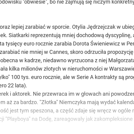
dowisku "obwiesie", bo nie zajmują się niczym konkretny
oraz lepiej zarabiać w sporcie. Otylia Jędrzejczak w ub
k. Siatkarki reprezentują mniej dochodową dyscyplinę, a
ysta tysięcy euro rocznie zarabia Dorota Świeniewicz w 
arabiać nie mniej w Cannes, skoro odrzuciła propozycję
nieobecna w kadrze, niedawno wyrzucona z niej Małgorzat
ała kilka milionów złotych w nieruchomości w Warszawie
tylko" 100 tys. euro rocznie, ale w Serie A kontrakty są 
ro 22 lata).
ek i aktorek. Nie przewraca im w głowach ani powodzen
em aż za bardzo. "Złotka" Niemczyka mają wydać kalend
szość jest tym speszona, a część zdaje się wręcz w ogól
ji "Playboya" na Dodę, zareagowały jak zakompleksione pa