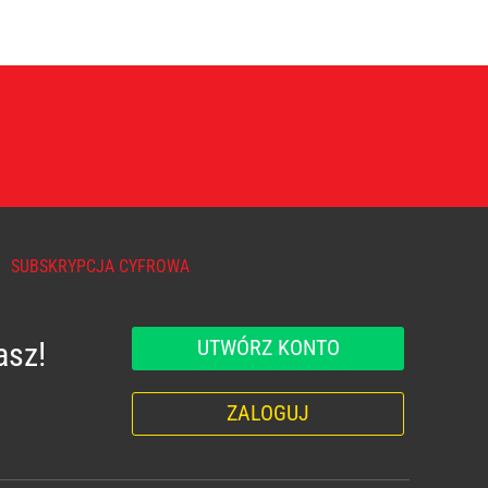
SUBSKRYPCJA CYFROWA
UTWÓRZ KONTO
asz!
ZALOGUJ