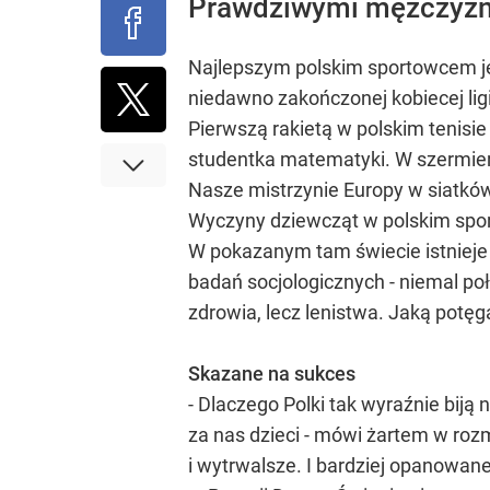
Prawdziwymi mężczyzna
Najlepszym polskim sportowcem jes
niedawno zakończonej kobiecej lig
Pierwszą rakietą w polskim tenis
studentka matematyki. W szermierc
Nasze mistrzynie Europy w siatkówce
Wyczyny dziewcząt w polskim sporc
W pokazanym tam świecie istnieje t
badań socjologicznych - niemal po
zdrowia, lecz lenistwa. Jaką pot
Skazane na sukces
- Dlaczego Polki tak wyraźnie biją
za nas dzieci - mówi żartem w rozm
i wytrwalsze. I bardziej opanowane.