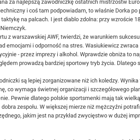
ana za najlepszą zawodniczkę ostatnich mistrzostw Europy
 techniczny i coś tam podpowiadam, to właśnie Dorka po
taktykę na palcach. I jest diablo zdolna: przy wzroście 
e Niemczyk.
tu z warszawskiej AWF, twierdzi, że warunkiem sukcesu w
 nad emocjami i odporność na stres. Wasiukiewicz zwraca
ycyjnie - przez imprezy i alkohol. Wprawdzie obniża to n
ględem prowadzą bardziej sportowy tryb życia. Dlatego 
dniczki są lepiej zorganizowane niż ich koledzy. Wynika t
inę, co wymaga świetnej organizacji i szczegółowego pl
nie. Pewnie dlatego polskie sportsmenki mają tak wielk
a dobra zespołu. W większej mierze niż mężczyźni potraf
zędnego, jakim jest na przykład zwycięstwo w dużej impr