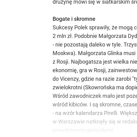
drużynę mówi się w siatkarskim śro
Bogate i skromne
Sukcesy Polek sprawiły, że mogą c
2 mln zł. Podobnie Małgorzata Dyde
- nie pozostają daleko w tyle. Trz
Moskwa). Małgorzata Glinka musi z
z Rosji. Najbogatsza jest wielka 
ekonomię, gra w Rosji, zainwestow
do Vicenzy, gdzie na razie zarobi "
zwielokrotni (Skowrońska ma dopie
Wśród zawodniczek mało jest pozer
wśród kibiców. I są skromne, czas
- na wzór kalendarza Pirelli. Więk
w Warszawie natknęły się w redakc
prawdziwymi gwiazdami.