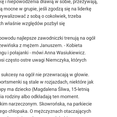
skę i niepowodzenia dławią w sobie, przeżywają,
 mocne w grupie, jeśli zgodzą się na liderkę
ą rywalizować z sobą o cokolwiek, trzeba
ich właśnie względów pozbył się
 powodu najlepsze zawodniczki trenują na ogół
Szewińska z mężem Januszem. - Kobieta
ingu i połajanki - mówi Anna Wasiukiewicz.
nosi często ostre uwagi Niemczyka, których
e sukcesy na ogół nie przewracają w głowie.
ortsmenki są stale w rozjazdach, niektóre jak
py ma dziecko (Magdalena Śliwa, 15-letnią
nia rodziny albo odkładają ten moment.
łoskim narzeczonym. Skowrońska, na parkiecie
wojego chłopaka. O mężczyznach otaczających