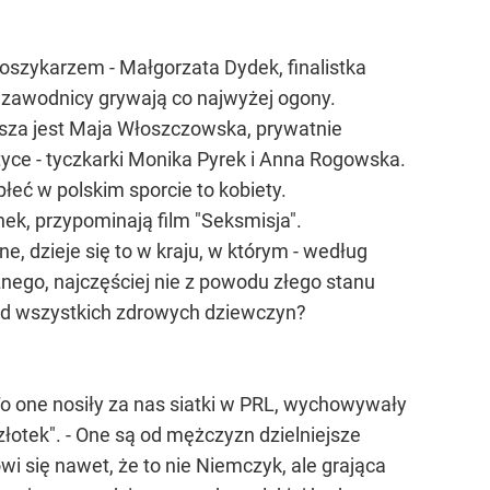
oszykarzem - Małgorzata Dydek, finalistka
 zawodnicy grywają co najwyżej ogony.
psza jest Maja Włoszczowska, prywatnie
yce - tyczkarki Monika Pyrek i Anna Rogowska.
płeć w polskim sporcie to kobiety.
ek, przypominają film "Seksmisja".
e, dzieje się to w kraju, w którym - według
nego, najczęściej nie z powodu złego stanu
ród wszystkich zdrowych dziewczyn?
 To one nosiły za nas siatki w PRL, wychowywały
złotek". - One są od mężczyzn dzielniejsze
wi się nawet, że to nie Niemczyk, ale grająca