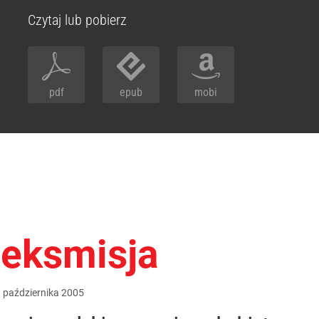
Czytaj lub pobierz
pdf
epub
mobi
seksmisja
9
października
2005