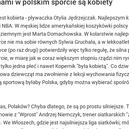
mi w polskim sporcie są kobiety
t kobieta - pływaczka Otylia Jędrzejczak. Najlepszym k
i NBA. W męskiej lidze amerykańskiej koszykówki polscy
ie ziemnym jest Marta Domachowska. W kolarstwie najle
e nie ma sobie równych Sylwia Gruchała, a w lekkoatlet
 (po raz drugi) potwierdziły więc tylko regułę, że silna 
ie, w miarę jak w coraz większym stopniu rządzi nim ryn
ylko jedna płeć i nawet Kopernik "była kobietą". Co dziwn
łowa dziewcząt ma zwolnienie z lekcji wychowania fizycz
ęgą sportową byłaby Polska, gdyby można wybierać spoś
 nas, Polaków? Chyba dlatego, że są po prostu silniejsze.
owie z "Wprost" Andrzej Niemczyk, trener siatkarskich "
 We Włoszech, gdzie jest najsilniejsza liga siatkówki, mó