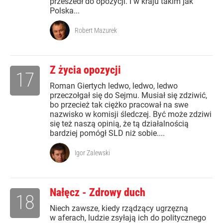
przeszedł do opozycji. I w kraju takim jak
Polska...
Robert Mazurek
Z życia opozycji
17
Roman Giertych ledwo, ledwo, ledwo
przeczołgał się do Sejmu. Musiał się zdziwić,
bo przecież tak ciężko pracował na swe
nazwisko w komisji śledczej. Być może zdziwi
się też naszą opinią, że tą działalnością
bardziej pomógł SLD niż sobie....
Igor Zalewski
Nałęcz - Zdrowy duch
18
Niech zawsze, kiedy rządzący ugrzęzną
w aferach, ludzie zsyłają ich do politycznego