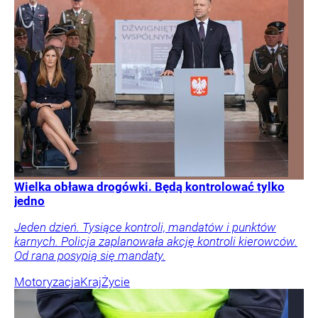
Wielka obława drogówki. Będą kontrolować tylko
jedno
Jeden dzień. Tysiące kontroli, mandatów i punktów
karnych. Policja zaplanowała akcję kontroli kierowców.
Od rana posypią się mandaty.
Motoryzacja
Kraj
Życie