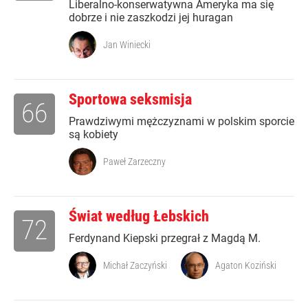
Liberalno-konserwatywna Ameryka ma się
dobrze i nie zaszkodzi jej huragan
Jan Winiecki
Sportowa seksmisja
66
Prawdziwymi mężczyznami w polskim sporcie
są kobiety
Paweł Zarzeczny
Świat według Łebskich
72
Ferdynand Kiepski przegrał z Magdą M.
Michał Zaczyński
Agaton Koziński