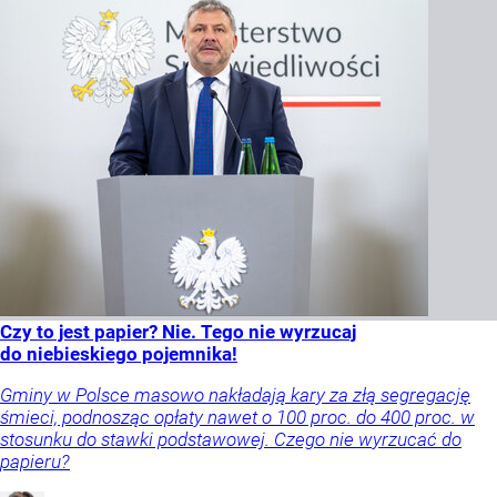
Czy to jest papier? Nie. Tego nie wyrzucaj
do niebieskiego pojemnika!
Gminy w Polsce masowo nakładają kary za złą segregację
śmieci, podnosząc opłaty nawet o 100 proc. do 400 proc. w
stosunku do stawki podstawowej. Czego nie wyrzucać do
papieru?