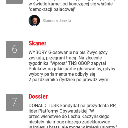
w świetle kamer, od kończącej się właśnie
"demokracji pałacowej"
Stanisław Janecki
Skaner
6
WYBORY Głosowanie na bis Zwycięzcy
zyskują, przegrani tracą. Na zlecenie
tygodnika "Wprost" TNS OBOP zapytał
Polaków, na jakie partie głosowaliby, gdyby
wybory parlamentarne odbyły się
2 października (tydzień po prawdziwym...
Dossier
7
DONALD TUSK kandydat na prezydenta RP,
lider Platformy Obywatelskiej "W
przeciwieństwie do Lecha Kaczyńskiego
niestety nie mogę niczego zadeklarować
w imieniu brata, ale mogę w imieniu siostry"