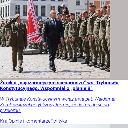
Żurek o „najczarniejszym scenariuszu” ws. Trybunału
Konstytucyjnego. Wspomniał o „planie B”
W Trybunale Konstytucyjnym wciąż trwa pat. Waldemar
Żurek wskazał przybliżony termin, kiedy ma dojść do
przełomu.
Kraj
Opinie i komentarze
Polityka