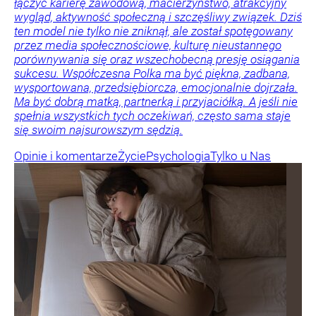
łączyć karierę zawodową, macierzyństwo, atrakcyjny
wygląd, aktywność społeczną i szczęśliwy związek. Dziś
ten model nie tylko nie zniknął, ale został spotęgowany
przez media społecznościowe, kulturę nieustannego
porównywania się oraz wszechobecną presję osiągania
sukcesu. Współczesna Polka ma być piękna, zadbana,
wysportowana, przedsiębiorcza, emocjonalnie dojrzała.
Ma być dobrą matką, partnerką i przyjaciółką. A jeśli nie
spełnia wszystkich tych oczekiwań, często sama staje
się swoim najsurowszym sędzią.
Opinie i komentarze
Życie
Psychologia
Tylko u Nas