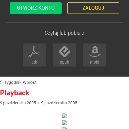
UTWÓRZ KONTO
ZALOGUJ
Czytaj lub pobierz
pdf
epub
mobi
Tygodnik Wprost
Playback
9
października
2005
/
9
października
2005