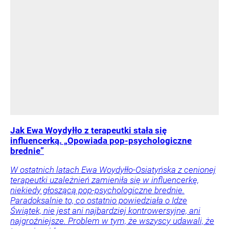
Jak Ewa Woydyłło z terapeutki stała się
influencerką. „Opowiada pop-psychologiczne
brednie”
W ostatnich latach Ewa Woydyłło-Osiatyńska z cenionej
terapeutki uzależnień zamieniła się w influencerkę,
niekiedy głoszącą pop-psychologiczne brednie.
Paradoksalnie to, co ostatnio powiedziała o Idze
Świątek, nie jest ani najbardziej kontrowersyjne, ani
najgroźniejsze. Problem w tym, że wszyscy udawali, że