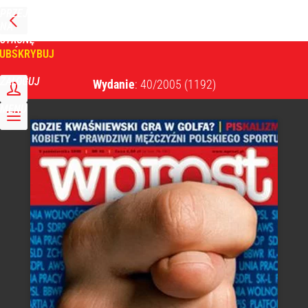
PRZEJDŹ
NA
WPROST
STRONĘ
GŁÓWNĄ
UBSKRYBUJ
Tygodnik Wprost
ZALOGUJ
Wydanie
: 40/2005
(1192)
MENU