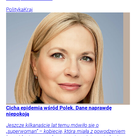
Polityka
Kraj
Cicha epidemia wśród Polek. Dane naprawdę
niepokoją
Jeszcze kilkanaście lat temu mówiło się o
„superwoman” – kobiecie, która miała z powodzeniem