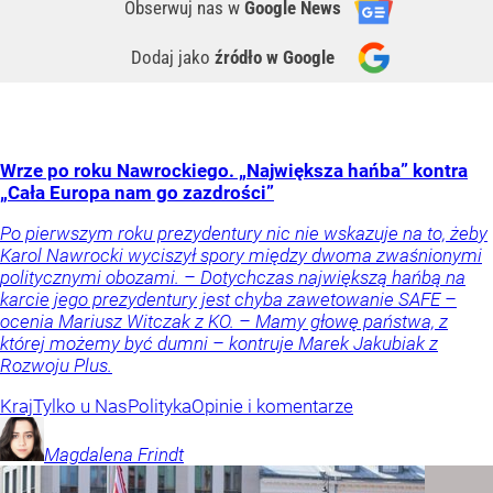
Obserwuj nas
w
Google News
Dodaj jako
źródło w Google
Wrze po roku Nawrockiego. „Największa hańba” kontra
„Cała Europa nam go zazdrości”
Po pierwszym roku prezydentury nic nie wskazuje na to, żeby
Karol Nawrocki wyciszył spory między dwoma zwaśnionymi
politycznymi obozami. – Dotychczas największą hańbą na
karcie jego prezydentury jest chyba zawetowanie SAFE –
ocenia Mariusz Witczak z KO. – Mamy głowę państwa, z
której możemy być dumni – kontruje Marek Jakubiak z
Rozwoju Plus.
Kraj
Tylko u Nas
Polityka
Opinie i komentarze
Magdalena
Frindt