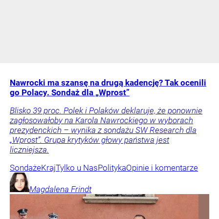
Nawrocki ma szansę na drugą kadencję? Tak ocenili
go Polacy. Sondaż dla „Wprost”
Blisko 39 proc. Polek i Polaków deklaruje, że ponownie
zagłosowałoby na Karola Nawrockiego w wyborach
prezydenckich – wynika z sondażu SW Research dla
„Wprost”. Grupa krytyków głowy państwa jest
liczniejsza.
Sondaże
Kraj
Tylko u Nas
Polityka
Opinie i komentarze
Magdalena
Frindt