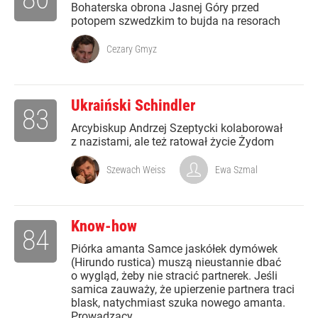
Bohaterska obrona Jasnej Góry przed
potopem szwedzkim to bujda na resorach
Cezary Gmyz
Ukraiński Schindler
83
Arcybiskup Andrzej Szeptycki kolaborował
z nazistami, ale też ratował życie Żydom
Szewach Weiss
Ewa Szmal
Know-how
84
Piórka amanta Samce jaskółek dymówek
(Hirundo rustica) muszą nieustannie dbać
o wygląd, żeby nie stracić partnerek. Jeśli
samica zauważy, że upierzenie partnera traci
blask, natychmiast szuka nowego amanta.
Prowadzący...