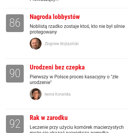
Nagroda lobbystów
86
Noblistą rzadko zostaje ktoś, kto nie był silnie
protegowany
Zbigniew Wojtasiński
Urodzeni bez czepka
90
Pierwszy w Polsce proces kasacyjny o "złe
urodzenie"
Iwona Konarska
Rak w zarodku
92
Leczenie przy użyciu komórek macierzystych
może się okazać największą pomyłką