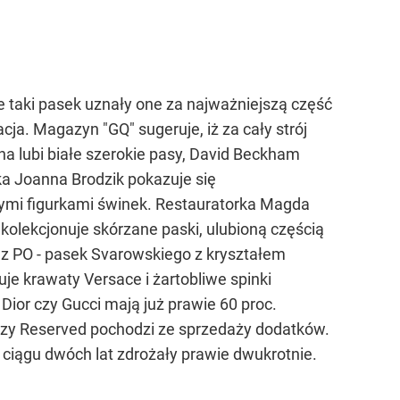
 taki pasek uznały one za najważniejszą część
ja. Magazyn "GQ" sugeruje, iż za cały strój
na lubi białe szerokie pasy, David Beckham
rka Joanna Brodzik pokazuje się
ącymi figurkami świnek. Restauratorka Magda
a kolekcjonuje skórzane paski, ulubioną częścią
cz z PO - pasek Svarowskiego z kryształem
je krawaty Versace i żartobliwe spinki
 Dior czy Gucci mają już prawie 60 proc.
czy Reserved pochodzi ze sprzedaży dodatków.
 ciągu dwóch lat zdrożały prawie dwukrotnie.