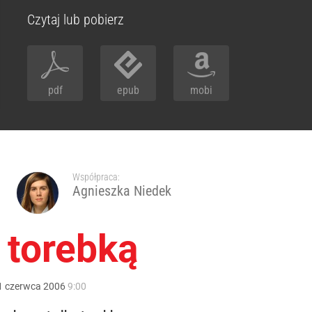
Czytaj lub pobierz
pdf
epub
mobi
Współpraca:
Agnieszka Niedek
 torebką
1
czerwca
2006
9:00