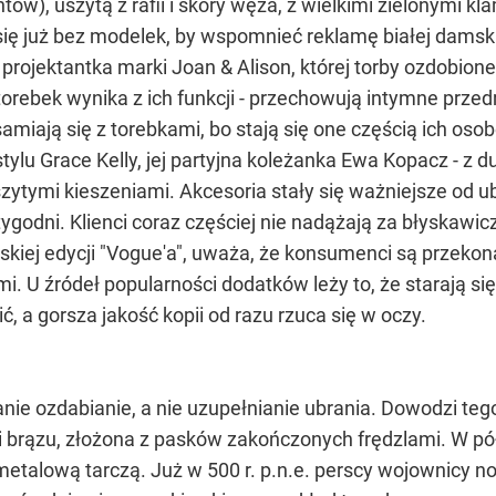
tów), uszytą z rafii i skóry węża, z wielkimi zielonymi 
ę już bez modelek, by wspomnieć reklamę białej damski
projektantka marki Joan & Alison, której torby ozdobione
torebek wynika z ich funkcji - przechowują intymne przedm
samiają się z torebkami, bo stają się one częścią ich os
 stylu Grace Kelly, jej partyjna koleżanka Ewa Kopacz - z
ytymi kieszeniami. Akcesoria stały się ważniejsze od ubr
 tygodni. Klienci coraz częściej nie nadążają za błyskawi
skiej edycji "Vogue'a", uważa, że konsumenci są przekon
mi. U źródeł popularności dodatków leży to, że starają się
ić, a gorsza jakość kopii od razu rzuca się w oczy.
anie ozdabianie, a nie uzupełnianie ubrania. Dowodzi te
 brązu, złożona z pasków zakończonych frędzlami. W pó
etalową tarczą. Już w 500 r. p.n.e. perscy wojownicy nosi