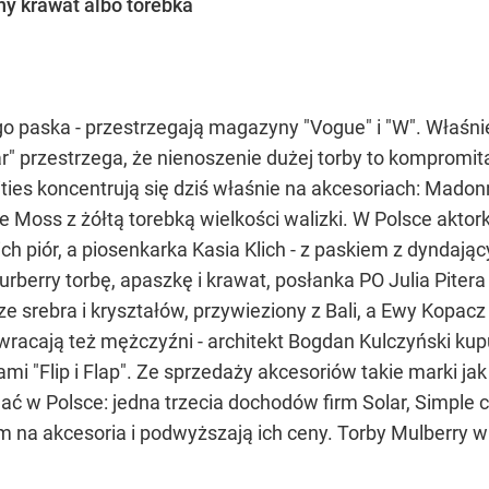
ny krawat albo torebka
 paska - przestrzegają magazyny "Vogue" i "W". Właśnie
" przestrzega, że nienoszenie dużej torby to kompromitac
ties koncentrują się dziś właśnie na akcesoriach: Madon
e Moss z żółtą torebką wielkości walizki. W Polsce akto
h piór, a piosenkarka Kasia Klich - z paskiem z dyndaj
urberry torbę, apaszkę i krawat, posłanka PO Julia Piter
k ze srebra i kryształów, przywieziony z Bali, a Ewy Kopa
racają też mężczyźni - architekt Bogdan Kulczyński kupu
mi "Flip i Flap". Ze sprzedaży akcesoriów takie marki jak
ć w Polsce: jedna trzecia dochodów firm Solar, Simple 
 na akcesoria i podwyższają ich ceny. Torby Mulberry w