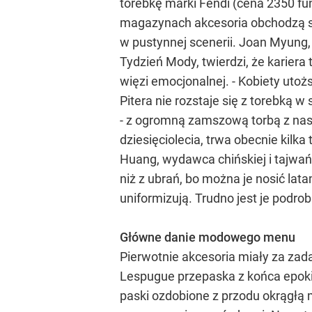
torebkę marki Fendi (cena 2350 fun
magazynach akcesoria obchodzą si
w pustynnej scenerii. Joan Myung, 
Tydzień Mody, twierdzi, że kariera 
więzi emocjonalnej. - Kobiety utoż
Pitera nie rozstaje się z torebką w
- z ogromną zamszową torbą z nasz
dziesięciolecia, trwa obecnie kilka
Huang, wydawca chińskiej i tajwań
niż z ubrań, bo można je nosić lata
uniformizują. Trudno jest je podrob
Główne danie modowego menu
Pierwotnie akcesoria miały za zad
Lespugue przepaska z końca epoki
paski ozdobione z przodu okrągłą m