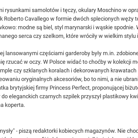
i rysunkami samolotów i tęczy, okulary Moschino w opr
ek Roberto Cavallego w formie dwóch splecionych węży t
wkowo: modne są biel, styl marynarski i wąskie spodnie
anego serca czy szelkom, które wróciły w wielkim stylu 
j lansowanymi częściami garderoby były m.in. zdobione d
ię rzucać w oczy. W Polsce widać to choćby w kolekcji me
imple czy szklanych koralach i dekorowanych krawatach 
eowaniu oryginalnych akcesoriów, bo to nimi, a nie ubran
tka brytyjskiej firmy Princess Perfect, proponującej biż
ier do eleganckich czarnych szpilek przyszył plastikowy 
a koperta.
 zmysły" - piszą redaktorki kobiecych magazynów. Nie ch