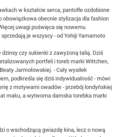
awkach w kształcie serca, pantofle ozdobione
o obowiązkowa obecnie stylizacja dla fashion
. Więcej uwagi poświęca się nowemu
i sprzedają je wszyscy - od Yohiji Yamamoto
żinsy czy sukienki z zawyżoną talią. Dziś
talizowanych portfeli i toreb marki Wittchen,
Beaty Jarmołowskiej. - Cały wysiłek
iem, podkreśla się dziś indywidualność - mówi
uterię z motywami owadów - przebój londyńskiej
kwiat maku, a wytworna damska torebka marki
odzi o wschodzącą gwiazdę kina, lecz o nową