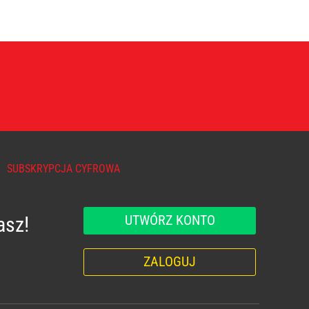
SUBSKRYPCJA CYFROWA
UTWÓRZ KONTO
asz!
ZALOGUJ