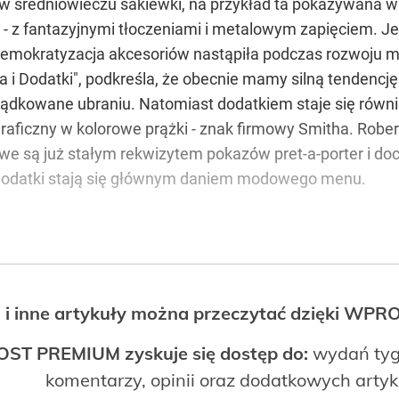
 średniowieczu sakiewki, na przykład ta pokazywana 
- z fantazyjnymi tłoczeniami i metalowym zapięciem. J
. Demokratyzacja akcesoriów nastąpiła podczas rozwoju m
i Dodatki", podkreśla, że obecnie mamy silną tendencję
ządkowane ubraniu. Natomiast dodatkiem staje się równie
raficzny w kolorowe prążki - znak firmowy Smitha. Rober
e są już stałym rekwizytem pokazów pret-a-porter i do
 dodatki stają się głównym daniem modowego menu.
 i inne artykuły można przeczytać dzięki WP
OST PREMIUM zyskuje się dostęp do:
wydań tyg
komentarzy, opinii oraz dodatkowych arty