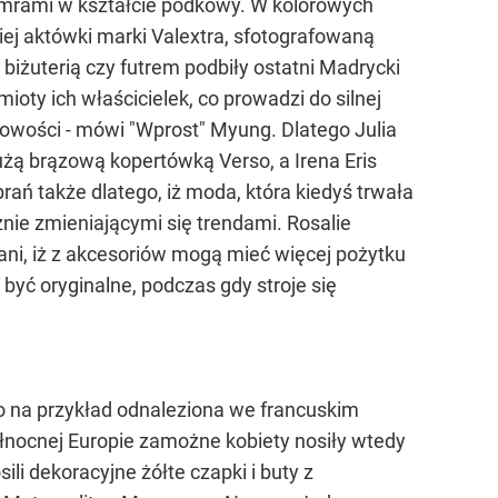
klamrami w kształcie podkowy. W kolorowych
ej aktówki marki Valextra, sfotografowaną
 biżuterią czy futrem podbiły ostatni Madrycki
ioty ich właścicielek, co prowadzi do silnej
obowości - mówi "Wprost" Myung. Dlatego Julia
 dużą brązową kopertówką Verso, a Irena Eris
ań także dlatego, iż moda, która kiedyś trwała
cznie zmieniającymi się trendami. Rosalie
ani, iż z akcesoriów mogą mieć więcej pożytku
 być oryginalne, podczas gdy stroje się
go na przykład odnaleziona we francuskim
łnocnej Europie zamożne kobiety nosiły wtedy
li dekoracyjne żółte czapki i buty z