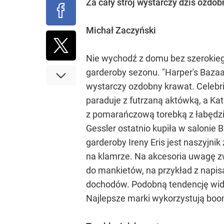
Za cały strój wystarczy dziś ozdob
Michał Zaczyński
Nie wychodź z domu bez szerokiego
garderoby sezonu. "Harper's Bazaar
wystarczy ozdobny krawat. Celebri
paraduje z futrzaną aktówką, a Kat
z pomarańczową torebką z łabędzic
Gessler ostatnio kupiła w salonie B
garderoby Ireny Eris jest naszyjni
na klamrze. Na akcesoria uwagę zw
do mankietów, na przykład z napisa
dochodów. Podobną tendencję wida
Najlepsze marki wykorzystują boom