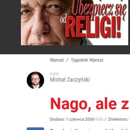
Wprost
/
Tygodnik Wprost
Autor:
Michał Zaczyński
Nago, ale z
Dodano:
1
czerwca
2006
9:00
/
Zmieniono: