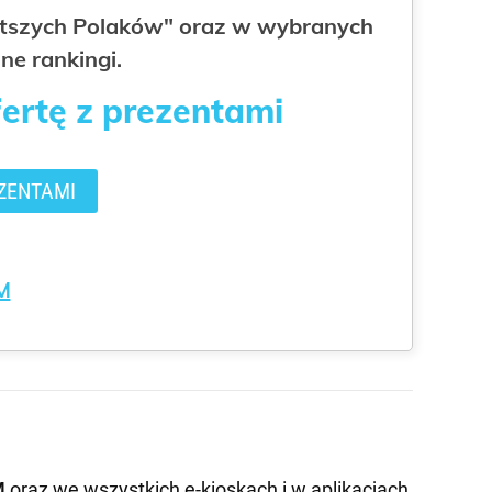
gatszych Polaków" oraz w wybranych
ne rankingi.
fertę z prezentami
ZENTAMI
M
M
oraz we wszystkich e-kioskach i w aplikacjach