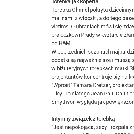
Torebka jak koperta
Torebka Chanel pokryta dziecinnym
malinami z włóczki, a do tego pas
victims. O ubraniach mówi się zda
breloczkowi Prady w kształcie złam
po H&M.
W poprzednich sezonach najbardzie
dodatki są najważniejsze i muszą s
w biżuteryjnych torebkach marki S
projektantów koncentruje się na kr
"Wprost" Tamara Kretzer, projektan
ulicy. To dlatego Jean Paul Gault
Smythson wygląda jak powiększon
Intymny związek z torebką
"Jest niepokojąca, sexy i rozpala