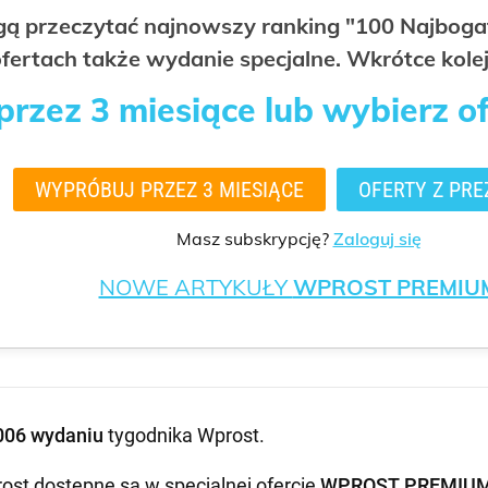
ogą przeczytać najnowszy ranking "100 Najbo
fertach także wydanie specjalne. Wkrótce kolej
rzez 3 miesiące lub wybierz o
WYPRÓBUJ PRZEZ 3 MIESIĄCE
OFERTY Z PRE
Masz subskrypcję?
Zaloguj się
NOWE ARTYKUŁY
WPROST PREMIU
006 wydaniu
tygodnika Wprost
.
ost dostępne są w specjalnej ofercie
WPROST PREMIU