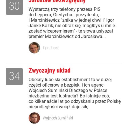
Jarosław bezwzględny
30
Wystarczą trzy telefony prezesa PiS
do Leppera, Giertycha i prezydenta,
i Marcinkiewicz "znika w jednej chwili" Igor
Janke Kazik, nie obraź się, mógłbyś u mnie
zostać wicepremierem" - te słowa usłyszał
premier Marcinkiewicz od Jarosława...
Igor Janke
Zwyczajny układ
34
Obecny lubelski establishment to w dużej
części oficerowie bezpieki i ich agenci
Wojciech Sumliński Dlaczego w Polsce
niezbędna jest lustracja? Bo istnieje coś,
co kilkanaście lat po odzyskaniu przez Polskę
niepodległości wciąż daje siłę...
Wojciech Sumliński