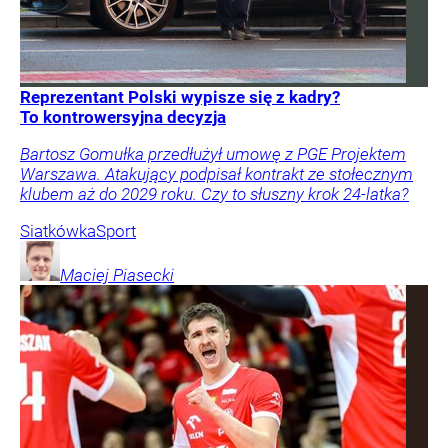
Reprezentant Polski wypisze się z kadry?
To kontrowersyjna decyzja
Bartosz Gomułka przedłużył umowę z PGE Projektem
Warszawa. Atakujący podpisał kontrakt ze stołecznym
klubem aż do 2029 roku. Czy to słuszny krok 24-latka?
Siatkówka
Sport
Maciej
Piasecki