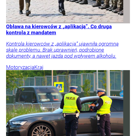
Obława na kierowców z „aplikacją”. Co druga
kontrola z mandatem
Kontrola kierowców z „aplikacją” ujawniła ogromną
skalę problemu. Brak uprawnień, podrobione
dokumenty, a nawet jazda pod wpływem alkoholu.
Motoryzacja
Kraj