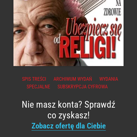
SPIS TREŚCI
ARCHIWUM WYDAŃ
WYDANIA
SPECJALNE
SUBSKRYPCJA CYFROWA
Nie masz konta? Sprawdź
co zyskasz!
Zobacz ofertę dla Ciebie