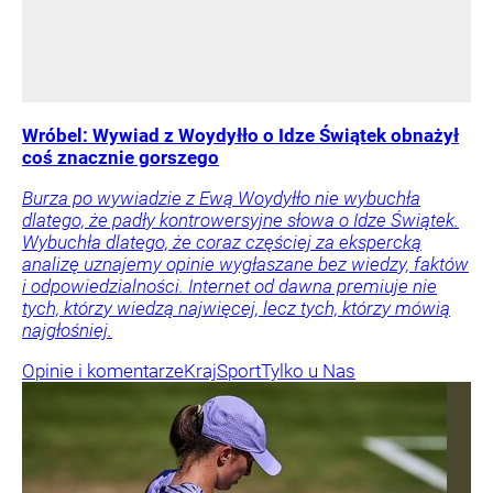
Wróbel: Wywiad z Woydyłło o Idze Świątek obnażył
coś znacznie gorszego
Burza po wywiadzie z Ewą Woydyłło nie wybuchła
dlatego, że padły kontrowersyjne słowa o Idze Świątek.
Wybuchła dlatego, że coraz częściej za ekspercką
analizę uznajemy opinie wygłaszane bez wiedzy, faktów
i odpowiedzialności. Internet od dawna premiuje nie
tych, którzy wiedzą najwięcej, lecz tych, którzy mówią
najgłośniej.
Opinie i komentarze
Kraj
Sport
Tylko u Nas