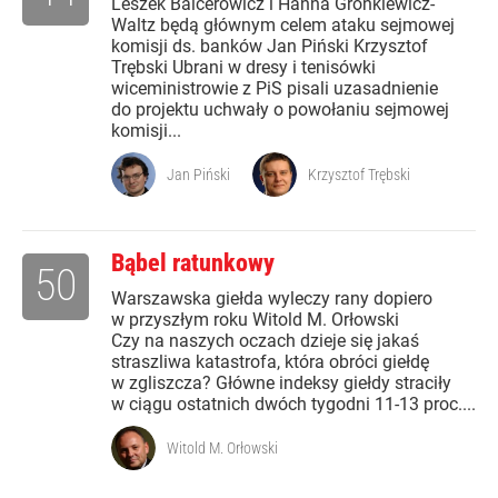
Leszek Balcerowicz i Hanna Gronkiewicz-
Waltz będą głównym celem ataku sejmowej
komisji ds. banków Jan Piński Krzysztof
Trębski Ubrani w dresy i tenisówki
wiceministrowie z PiS pisali uzasadnienie
do projektu uchwały o powołaniu sejmowej
komisji...
Jan Piński
Krzysztof Trębski
Bąbel ratunkowy
50
Warszawska giełda wyleczy rany dopiero
w przyszłym roku Witold M. Orłowski
Czy na naszych oczach dzieje się jakaś
straszliwa katastrofa, która obróci giełdę
w zgliszcza? Główne indeksy giełdy straciły
w ciągu ostatnich dwóch tygodni 11-13 proc....
Witold M. Orłowski