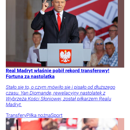
Real Madryt właśnie pobił rekord transferowy!
Fortuna za nastolatka
Stało się to, o czym mówiło się i pisało od dłuższego
czasu. Yan Diomande, rewelacyjny nastolatek z
Wybrzeża Kości Słoniowej, został piłkarzem Realu
Madryt.
Transfery
Piłka nożna
Sport