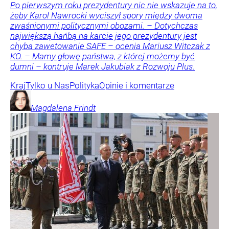
Po pierwszym roku prezydentury nic nie wskazuje na to,
żeby Karol Nawrocki wyciszył spory między dwoma
zwaśnionymi politycznymi obozami. – Dotychczas
największą hańbą na karcie jego prezydentury jest
chyba zawetowanie SAFE – ocenia Mariusz Witczak z
KO. – Mamy głowę państwa, z której możemy być
dumni – kontruje Marek Jakubiak z Rozwoju Plus.
Kraj
Tylko u Nas
Polityka
Opinie i komentarze
Magdalena
Frindt