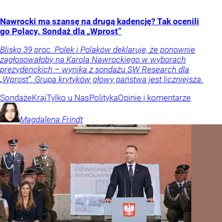
Nawrocki ma szansę na drugą kadencję? Tak ocenili
go Polacy. Sondaż dla „Wprost”
Blisko 39 proc. Polek i Polaków deklaruje, że ponownie
zagłosowałoby na Karola Nawrockiego w wyborach
prezydenckich – wynika z sondażu SW Research dla
„Wprost”. Grupa krytyków głowy państwa jest liczniejsza.
Sondaże
Kraj
Tylko u Nas
Polityka
Opinie i komentarze
Magdalena
Frindt