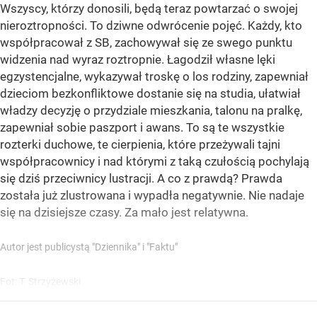
Wszyscy, którzy donosili, będą teraz powtarzać o swojej
nieroztropności. To dziwne odwrócenie pojęć. Każdy, kto
współpracował z SB, zachowywał się ze swego punktu
widzenia nad wyraz roztropnie. Łagodził własne lęki
egzystencjalne, wykazywał troskę o los rodziny, zapewniał
dzieciom bezkonfliktowe dostanie się na studia, ułatwiał
władzy decyzję o przydziale mieszkania, talonu na pralkę,
zapewniał sobie paszport i awans. To są te wszystkie
rozterki duchowe, te cierpienia, które przeżywali tajni
współpracownicy i nad którymi z taką czułością pochylają
się dziś przeciwnicy lustracji. A co z prawdą? Prawda
została już zlustrowana i wypadła negatywnie. Nie nadaje
się na dzisiejsze czasy. Za mało jest relatywna.
Autor jest publicystą "Dziennika" i "Faktu"
Fot: T. Strzyżewski