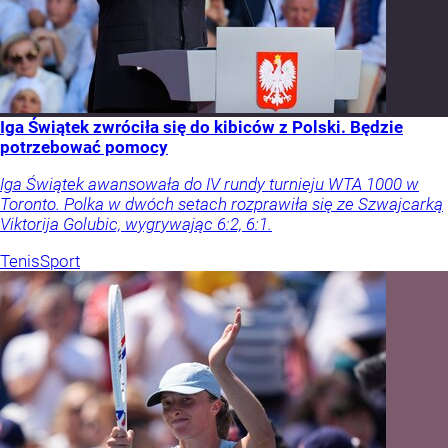
Iga Świątek zwróciła się do kibiców z Polski. Będzie
potrzebować pomocy
Iga Świątek awansowała do IV rundy turnieju WTA 1000 w
Toronto. Polka w dwóch setach rozprawiła się ze Szwajcarką
Viktorija Golubic, wygrywając 6:2, 6:1.
Tenis
Sport