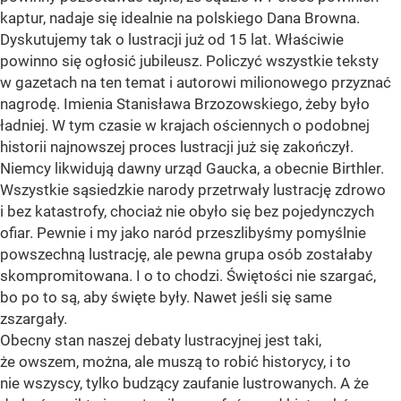
kaptur, nadaje się idealnie na polskiego Dana Browna.
Dyskutujemy tak o lustracji już od 15 lat. Właściwie
powinno się ogłosić jubileusz. Policzyć wszystkie teksty
w gazetach na ten temat i autorowi milionowego przyznać
nagrodę. Imienia Stanisława Brzozowskiego, żeby było
ładniej. W tym czasie w krajach ościennych o podobnej
historii najnowszej proces lustracji już się zakończył.
Niemcy likwidują dawny urząd Gaucka, a obecnie Birthler.
Wszystkie sąsiedzkie narody przetrwały lustrację zdrowo
i bez katastrofy, chociaż nie obyło się bez pojedynczych
ofiar. Pewnie i my jako naród przeszlibyśmy pomyślnie
powszechną lustrację, ale pewna grupa osób zostałaby
skompromitowana. I o to chodzi. Świętości nie szargać,
bo po to są, aby święte były. Nawet jeśli się same
zszargały.
Obecny stan naszej debaty lustracyjnej jest taki,
że owszem, można, ale muszą to robić historycy, i to
nie wszyscy, tylko budzący zaufanie lustrowanych. A że