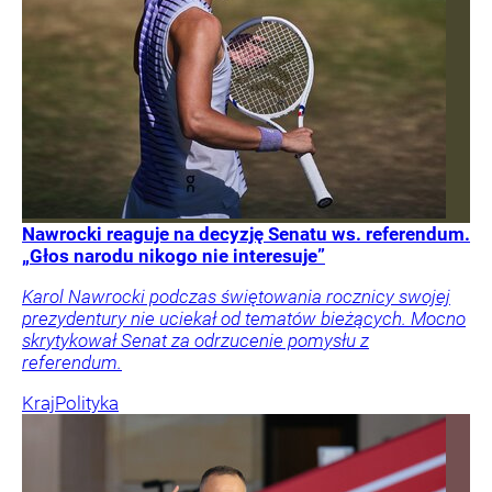
Nawrocki reaguje na decyzję Senatu ws. referendum.
„Głos narodu nikogo nie interesuje”
Karol Nawrocki podczas świętowania rocznicy swojej
prezydentury nie uciekał od tematów bieżących. Mocno
skrytykował Senat za odrzucenie pomysłu z
referendum.
Kraj
Polityka