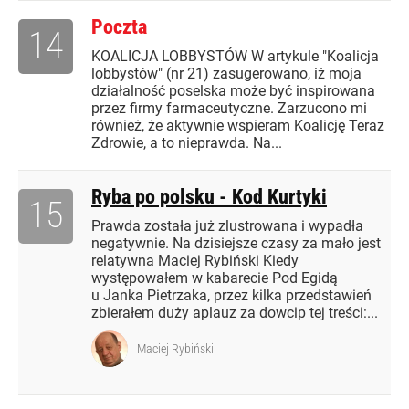
Poczta
14
KOALICJA LOBBYSTÓW W artykule "Koalicja
lobbystów" (nr 21) zasugerowano, iż moja
działalność poselska może być inspirowana
przez firmy farmaceutyczne. Zarzucono mi
również, że aktywnie wspieram Koalicję Teraz
Zdrowie, a to nieprawda. Na...
Ryba po polsku - Kod Kurtyki
15
Prawda została już zlustrowana i wypadła
negatywnie. Na dzisiejsze czasy za mało jest
relatywna Maciej Rybiński Kiedy
występowałem w kabarecie Pod Egidą
u Janka Pietrzaka, przez kilka przedstawień
zbierałem duży aplauz za dowcip tej treści:...
Maciej Rybiński