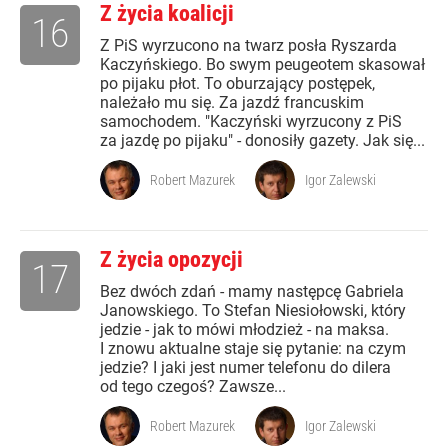
Z życia koalicji
16
Z PiS wyrzucono na twarz posła Ryszarda
Kaczyńskiego. Bo swym peugeotem skasował
po pijaku płot. To oburzający postępek,
należało mu się. Za jazdź francuskim
samochodem. "Kaczyński wyrzucony z PiS
za jazdę po pijaku" - donosiły gazety. Jak się...
Robert Mazurek
Igor Zalewski
Z życia opozycji
17
Bez dwóch zdań - mamy następcę Gabriela
Janowskiego. To Stefan Niesiołowski, który
jedzie - jak to mówi młodzież - na maksa.
I znowu aktualne staje się pytanie: na czym
jedzie? I jaki jest numer telefonu do dilera
od tego czegoś? Zawsze...
Robert Mazurek
Igor Zalewski