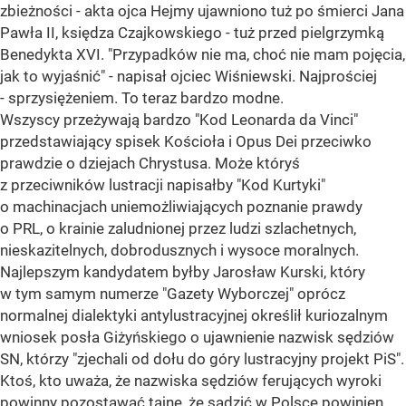
zbieżności - akta ojca Hejmy ujawniono tuż po śmierci Jana
Pawła II, księdza Czajkowskiego - tuż przed pielgrzymką
Benedykta XVI. "Przypadków nie ma, choć nie mam pojęcia,
jak to wyjaśnić" - napisał ojciec Wiśniewski. Najprościej
- sprzysiężeniem. To teraz bardzo modne.
Wszyscy przeżywają bardzo "Kod Leonarda da Vinci"
przedstawiający spisek Kościoła i Opus Dei przeciwko
prawdzie o dziejach Chrystusa. Może któryś
z przeciwników lustracji napisałby "Kod Kurtyki"
o machinacjach uniemożliwiających poznanie prawdy
o PRL, o krainie zaludnionej przez ludzi szlachetnych,
nieskazitelnych, dobrodusznych i wysoce moralnych.
Najlepszym kandydatem byłby Jarosław Kurski, który
w tym samym numerze "Gazety Wyborczej" oprócz
normalnej dialektyki antylustracyjnej określił kuriozalnym
wniosek posła Giżyńskiego o ujawnienie nazwisk sędziów
SN, którzy "zjechali od dołu do góry lustracyjny projekt PiS".
Ktoś, kto uważa, że nazwiska sędziów ferujących wyroki
powinny pozostawać tajne, że sądzić w Polsce powinien