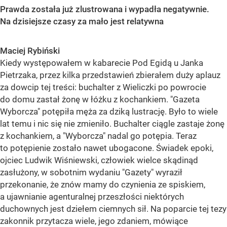
Prawda została już zlustrowana i wypadła negatywnie.
Na dzisiejsze czasy za mało jest relatywna
Maciej Rybiński
Kiedy występowałem w kabarecie Pod Egidą u Janka
Pietrzaka, przez kilka przedstawień zbierałem duży aplauz
za dowcip tej treści: buchalter z Wieliczki po powrocie
do domu zastał żonę w łóżku z kochankiem. "Gazeta
Wyborcza" potępiła męża za dziką lustrację. Było to wiele
lat temu i nic się nie zmieniło. Buchalter ciągle zastaje żonę
z kochankiem, a "Wyborcza" nadal go potępia. Teraz
to potępienie zostało nawet ubogacone. Świadek epoki,
ojciec Ludwik Wiśniewski, człowiek wielce skądinąd
zasłużony, w sobotnim wydaniu "Gazety" wyraził
przekonanie, że znów mamy do czynienia ze spiskiem,
a ujawnianie agenturalnej przeszłości niektórych
duchownych jest dziełem ciemnych sił. Na poparcie tej tezy
zakonnik przytacza wiele, jego zdaniem, mówiące