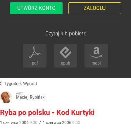
UTWÓRZ KONTO
ZALOGUJ
Czytaj lub pobierz
pdf
epub
mobi
Tygodnik Wprost
Autor:
Maciej Rybiński
Ryba po polsku - Kod Kurtyki
1
czerwca
2006
9:00
/
1
czerwca
2006
9:00