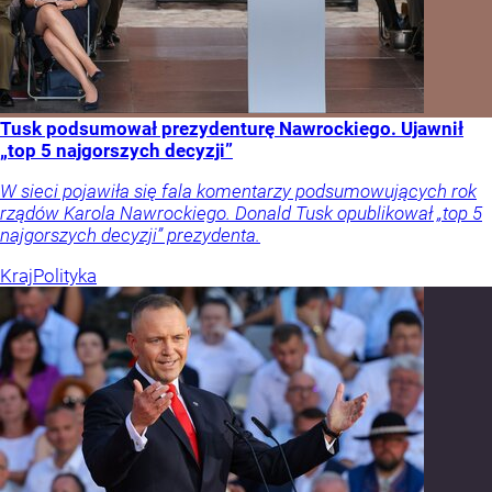
Tusk podsumował prezydenturę Nawrockiego. Ujawnił
„top 5 najgorszych decyzji”
W sieci pojawiła się fala komentarzy podsumowujących rok
rządów Karola Nawrockiego. Donald Tusk opublikował „top 5
najgorszych decyzji” prezydenta.
Kraj
Polityka