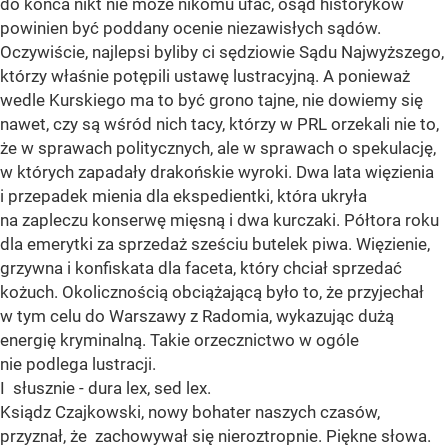
do końca nikt nie może nikomu ufać, osąd historyków
powinien być poddany ocenie niezawisłych sądów.
Oczywiście, najlepsi byliby ci sędziowie Sądu Najwyższego,
którzy właśnie potępili ustawę lustracyjną. A ponieważ
wedle Kurskiego ma to być grono tajne, nie dowiemy się
nawet, czy są wśród nich tacy, którzy w PRL orzekali nie to,
że w sprawach politycznych, ale w sprawach o spekulację,
w których zapadały drakońskie wyroki. Dwa lata więzienia
i przepadek mienia dla ekspedientki, która ukryła
na zapleczu konserwę mięsną i dwa kurczaki. Półtora roku
dla emerytki za sprzedaż sześciu butelek piwa. Więzienie,
grzywna i konfiskata dla faceta, który chciał sprzedać
kożuch. Okolicznością obciążającą było to, że przyjechał
w tym celu do Warszawy z Radomia, wykazując dużą
energię kryminalną. Takie orzecznictwo w ogóle
nie podlega lustracji.
I słusznie - dura lex, sed lex.
Ksiądz Czajkowski, nowy bohater naszych czasów,
przyznał, że zachowywał się nieroztropnie. Piękne słowa.