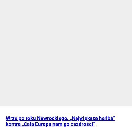
Wrze po roku Nawrockiego. „Największa hańba”
kontra „Cała Europa nam go zazdrości”