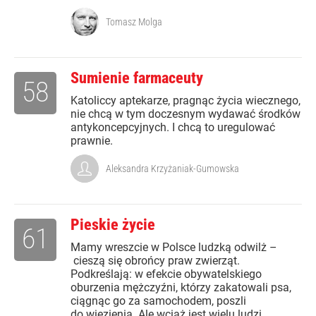
Tomasz Molga
Sumienie farmaceuty
58
Katoliccy aptekarze, pragnąc życia wiecznego,
nie chcą w tym doczesnym wydawać środków
antykoncepcyjnych. I chcą to uregulować
prawnie.
Aleksandra Krzyżaniak-Gumowska
Pieskie życie
61
Mamy wreszcie w Polsce ludzką odwilż –
cieszą się obrońcy praw zwierząt.
Podkreślają: w efekcie obywatelskiego
oburzenia mężczyźni, którzy zakatowali psa,
ciągnąc go za samochodem, poszli
do więzienia. Ale wciąż jest wielu ludzi,