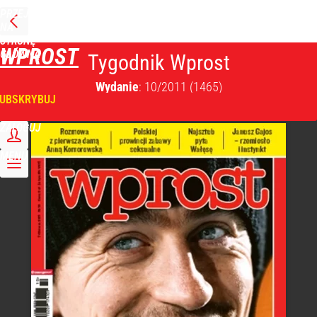
PRZEJDŹ
NA
STRONĘ
WPROST
GŁÓWNĄ
Tygodnik Wprost
Wydanie
: 10/2011
(1465)
UBSKRYBUJ
ZALOGUJ
MENU