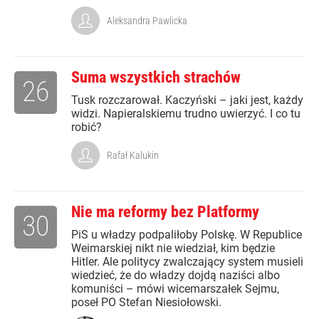
Aleksandra Pawlicka
Suma wszystkich strachów
26
Tusk rozczarował. Kaczyński – jaki jest, każdy
widzi. Napieralskiemu trudno uwierzyć. I co tu
robić?
Rafał Kalukin
Nie ma reformy bez Platformy
30
PiS u władzy podpaliłoby Polskę. W Republice
Weimarskiej nikt nie wiedział, kim będzie
Hitler. Ale politycy zwalczający system musieli
wiedzieć, że do władzy dojdą naziści albo
komuniści – mówi wicemarszałek Sejmu,
poseł PO Stefan Niesiołowski.