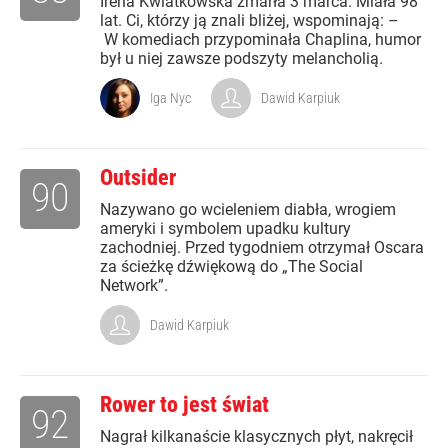
Irena Kwiatkowska zmarła 3 marca. Miała 98
lat. Ci, którzy ją znali bliżej, wspominają: –
W komediach przypominała Chaplina, humor
był u niej zawsze podszyty melancholią.
Iga Nyc
Dawid Karpiuk
Outsider
90
Nazywano go wcieleniem diabła, wrogiem
ameryki i symbolem upadku kultury
zachodniej. Przed tygodniem otrzymał Oscara
za ścieżkę dźwiękową do „The Social
Network”.
Dawid Karpiuk
Rower to jest świat
92
Nagrał kilkanaście klasycznych płyt, nakręcił