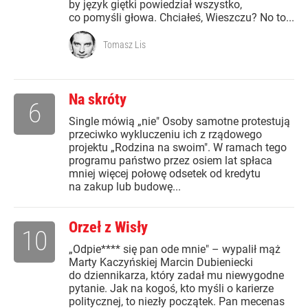
by język giętki powiedział wszystko,
co pomyśli głowa. Chciałeś, Wieszczu? No to...
Tomasz Lis
Na skróty
6
Single mówią „nie" Osoby samotne protestują
przeciwko wykluczeniu ich z rządowego
projektu „Rodzina na swoim". W ramach tego
programu państwo przez osiem lat spłaca
mniej więcej połowę odsetek od kredytu
na zakup lub budowę...
Orzeł z Wisły
10
„Odpie**** się pan ode mnie" – wypalił mąż
Marty Kaczyńskiej Marcin Dubieniecki
do dziennikarza, który zadał mu niewygodne
pytanie. Jak na kogoś, kto myśli o karierze
politycznej, to niezły początek. Pan mecenas