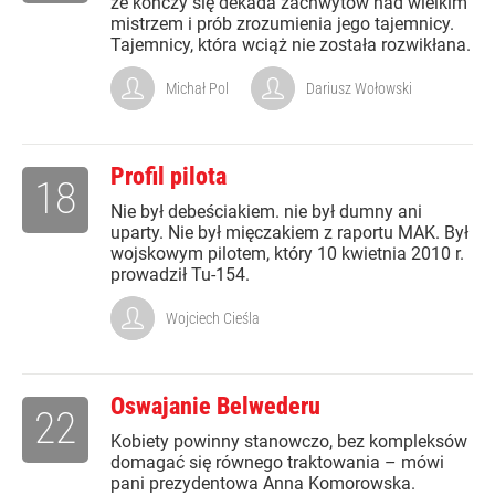
że kończy się dekada zachwytów nad wielkim
mistrzem i prób zrozumienia jego tajemnicy.
Tajemnicy, która wciąż nie została rozwikłana.
Michał Pol
Dariusz Wołowski
Profil pilota
18
Nie był debeściakiem. nie był dumny ani
uparty. Nie był mięczakiem z raportu MAK. Był
wojskowym pilotem, który 10 kwietnia 2010 r.
prowadził Tu-154.
Wojciech Cieśla
Oswajanie Belwederu
22
Kobiety powinny stanowczo, bez kompleksów
domagać się równego traktowania – mówi
pani prezydentowa Anna Komorowska.