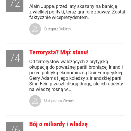
72
Alain Juppe, przed laty skazany na banicję
z wielkiej polityki, teraz gra rolę zbawcy. Został
faktycznie wiceprezydentem.
Grzegorz Dobiecki
Terrorysta? Mąż stanu!
74
Od terrorystów walczących z brytyjską
okupacją do poważnej partii broniącej Irlandii
przed polityką ekonomiczną Unii Europejskiej.
Gerry Adams i jego koledzy z irlandzkiej partii
Sinn Féin przeszli długą drogę, ale ich apetyty
na władzę rosną w...
Małgorzata Werner
Bój o miliardy i władzę
76