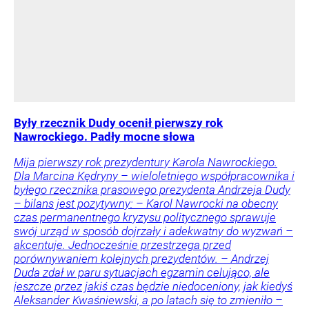
Były rzecznik Dudy ocenił pierwszy rok
Nawrockiego. Padły mocne słowa
Mija pierwszy rok prezydentury Karola Nawrockiego.
Dla Marcina Kędryny – wieloletniego współpracownika i
byłego rzecznika prasowego prezydenta Andrzeja Dudy
– bilans jest pozytywny: – Karol Nawrocki na obecny
czas permanentnego kryzysu politycznego sprawuje
swój urząd w sposób dojrzały i adekwatny do wyzwań –
akcentuje. Jednocześnie przestrzega przed
porównywaniem kolejnych prezydentów. – Andrzej
Duda zdał w paru sytuacjach egzamin celująco, ale
jeszcze przez jakiś czas będzie niedoceniony, jak kiedyś
Aleksander Kwaśniewski, a po latach się to zmieniło –