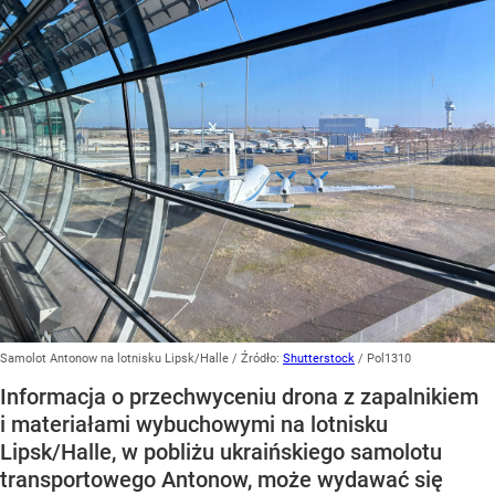
Samolot Antonow na lotnisku Lipsk/Halle
/ Źródło:
Shutterstock
/
Pol1310
Informacja o przechwyceniu drona z zapalnikiem
i materiałami wybuchowymi na lotnisku
Lipsk/Halle, w pobliżu ukraińskiego samolotu
transportowego Antonow, może wydawać się