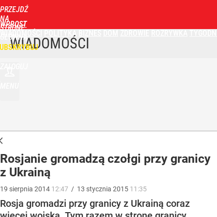
PRZEJDŹ
NA
WPROST
STRONĘ
WIADOMOŚCI
POLITYKA
BIZNES
DOM
ZDROWIE
ROZRYWKA
TYGODN
GŁÓWNĄ
WIADOMOŚCI
UBSKRYBUJ
ZALOGUJ
MENU
Rosjanie gromadzą czołgi przy granicy
z Ukrainą
19
sierpnia
2014
12:47
/
13
stycznia
2015
11:35
Rosja gromadzi przy granicy z Ukrainą coraz
więcej wojska. Tym razem w stronę granicy