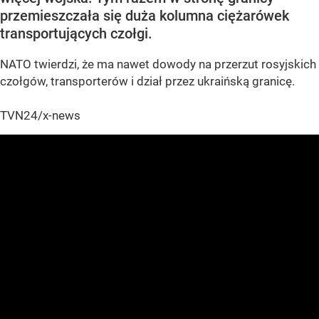
przemieszczała się duża kolumna ciężarówek
transportujących czołgi.
NATO twierdzi, że ma nawet dowody na przerzut rosyjskich
czołgów, transporterów i dział przez ukraińską granicę.
TVN24/x-news