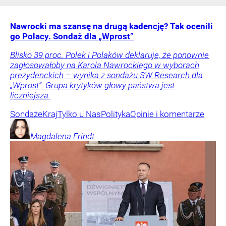
Nawrocki ma szansę na drugą kadencję? Tak ocenili
go Polacy. Sondaż dla „Wprost”
Blisko 39 proc. Polek i Polaków deklaruje, że ponownie
zagłosowałoby na Karola Nawrockiego w wyborach
prezydenckich – wynika z sondażu SW Research dla
„Wprost”. Grupa krytyków głowy państwa jest
liczniejsza.
Sondaże
Kraj
Tylko u Nas
Polityka
Opinie i komentarze
Magdalena
Frindt