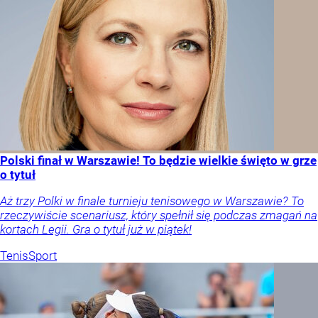
Polski finał w Warszawie! To będzie wielkie święto w grze
o tytuł
Aż trzy Polki w finale turnieju tenisowego w Warszawie? To
rzeczywiście scenariusz, który spełnił się podczas zmagań na
kortach Legii. Gra o tytuł już w piątek!
Tenis
Sport