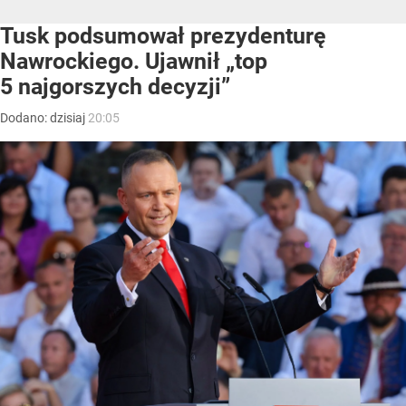
Tusk podsumował prezydenturę
Nawrockiego. Ujawnił „top
5 najgorszych decyzji”
Dodano:
dzisiaj
20:05