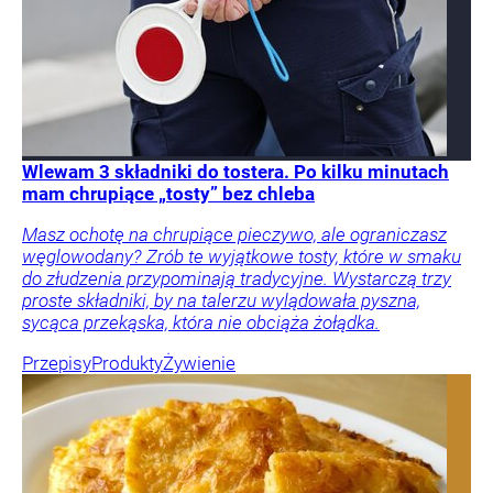
Wlewam 3 składniki do tostera. Po kilku minutach
mam chrupiące „tosty” bez chleba
Masz ochotę na chrupiące pieczywo, ale ograniczasz
węglowodany? Zrób te wyjątkowe tosty, które w smaku
do złudzenia przypominają tradycyjne. Wystarczą trzy
proste składniki, by na talerzu wylądowała pyszna,
sycąca przekąska, która nie obciąża żołądka.
Przepisy
Produkty
Żywienie