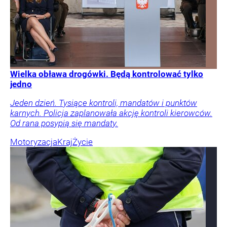
Wielka obława drogówki. Będą kontrolować tylko
jedno
Jeden dzień. Tysiące kontroli, mandatów i punktów
karnych. Policja zaplanowała akcję kontroli kierowców.
Od rana posypią się mandaty.
Motoryzacja
Kraj
Życie