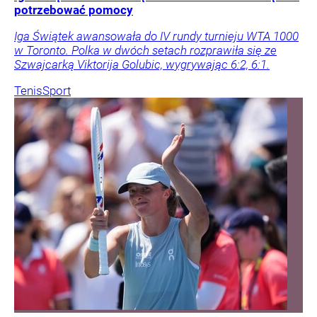
potrzebować pomocy
Iga Świątek awansowała do IV rundy turnieju WTA 1000
w Toronto. Polka w dwóch setach rozprawiła się ze
Szwajcarką Viktorija Golubic, wygrywając 6:2, 6:1.
Tenis
Sport