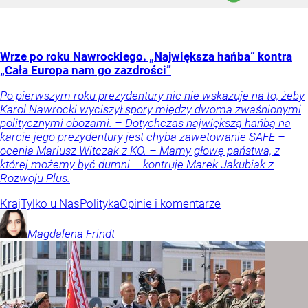
Wrze po roku Nawrockiego. „Największa hańba” kontra
„Cała Europa nam go zazdrości”
Po pierwszym roku prezydentury nic nie wskazuje na to, żeby
Karol Nawrocki wyciszył spory między dwoma zwaśnionymi
politycznymi obozami. – Dotychczas największą hańbą na
karcie jego prezydentury jest chyba zawetowanie SAFE –
ocenia Mariusz Witczak z KO. – Mamy głowę państwa, z
której możemy być dumni – kontruje Marek Jakubiak z
Rozwoju Plus.
Kraj
Tylko u Nas
Polityka
Opinie i komentarze
Magdalena
Frindt