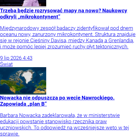
Trzeba będzie rozrysować mapy na nowo? Naukowcy
odkryli „mikrokontynent”
Międzynarodowy zespół badaczy zidentyfikował pod dnem
oceanu nowy, zanurzony mikrokontynent. Struktura znajduje
się w rejonie Cieśniny Davisa, między Kanadą a Grenlandią,
i może pomóc lepiej zrozumieć ruchy płyt tektonicznych.
9
lip
2026
4:43
Świat
Nowacka nie odpuszcza po wecie Nawrockiego.
Zapowiada „plan B”
Barbara Nowacka zadeklarowała, że w ministerstwie
edukacji powstanie stanowisko rzecznika praw
uczniowskich. To odpowiedź na wcześniejsze weto w tej
sprawie.