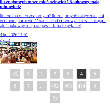
Ilu znajomych może mieć człowiek? Naukowcy mają
odpowiedź
Ilu można mieć znajomych? Ilu znajomych faktycznie jest
w stanie „pomieścić” nasz układ nerwowy? To zaskakujące,
ale naukowcy mają odpowiedź na to pytanie!
4
lip
2026
21:51
Życie
1
2
3
4
5
6
7
...
492
493
494