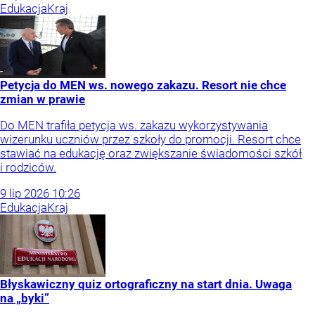
Edukacja
Kraj
Petycja do MEN ws. nowego zakazu. Resort nie chce
zmian w prawie
Do MEN trafiła petycja ws. zakazu wykorzystywania
wizerunku uczniów przez szkoły do promocji. Resort chce
stawiać na edukację oraz zwiększanie świadomości szkół
i rodziców.
9
lip
2026
10:26
Edukacja
Kraj
Błyskawiczny quiz ortograficzny na start dnia. Uwaga
na „byki”