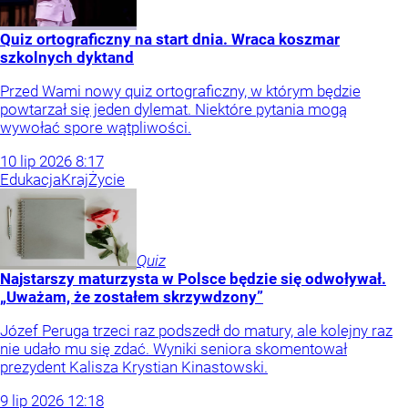
Quiz ortograficzny na start dnia. Wraca koszmar
szkolnych dyktand
Przed Wami nowy quiz ortograficzny, w którym będzie
powtarzał się jeden dylemat. Niektóre pytania mogą
wywołać spore wątpliwości.
10
lip
2026
8:17
Edukacja
Kraj
Życie
Quiz
Najstarszy maturzysta w Polsce będzie się odwoływał.
„Uważam, że zostałem skrzywdzony”
Józef Peruga trzeci raz podszedł do matury, ale kolejny raz
nie udało mu się zdać. Wyniki seniora skomentował
prezydent Kalisza Krystian Kinastowski.
9
lip
2026
12:18