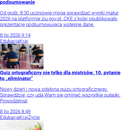
podsumowanie
Od godz. 8:30 uczniowie mogą sprawdzać wyniki matur
2026 na platformie ziu.gov.pl. CKE z kolei opublikowało
prezentację podsumowującą wstępne dane.
8
lip
2026
9:14
Edukacja
Kraj
Quiz ortograficzny nie tylko dla mistrzów. 10. pytanie
to „eliminator”
Nowy dzień i nowa odsłona quizu ortograficznego.
Sprawdźcie, czy uda Wam się ominąć wszystkie pułapki.
Powodzenia!
8
lip
2026
8:49
Edukacja
Kraj
Życie