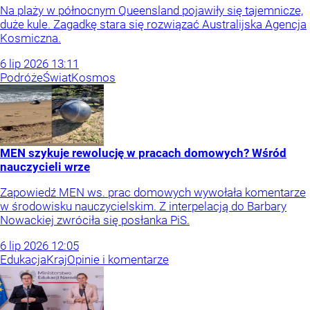
Na plaży w północnym Queensland pojawiły się tajemnicze,
duże kule. Zagadkę stara się rozwiązać Australijska Agencja
Kosmiczna.
6
lip
2026
13:11
Podróże
Świat
Kosmos
MEN szykuje rewolucję w pracach domowych? Wśród
nauczycieli wrze
Zapowiedź MEN ws. prac domowych wywołała komentarze
w środowisku nauczycielskim. Z interpelacją do Barbary
Nowackiej zwróciła się posłanka PiS.
6
lip
2026
12:05
Edukacja
Kraj
Opinie i komentarze