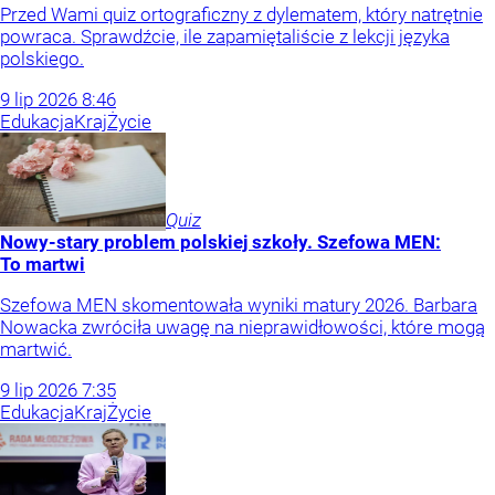
Przed Wami quiz ortograficzny z dylematem, który natrętnie
powraca. Sprawdźcie, ile zapamiętaliście z lekcji języka
polskiego.
9
lip
2026
8:46
Edukacja
Kraj
Życie
Quiz
Nowy-stary problem polskiej szkoły. Szefowa MEN:
To martwi
Szefowa MEN skomentowała wyniki matury 2026. Barbara
Nowacka zwróciła uwagę na nieprawidłowości, które mogą
martwić.
9
lip
2026
7:35
Edukacja
Kraj
Życie