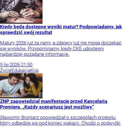
Kiedy będą dostępne wyniki matur? Podpowiadamy, jak
sprawdzić swój rezultat
Matury 2026 już za nami, a zdający już nie mogą doczekać
się wyników. Przypominamy, kiedy CKE udostępni
najbardziej pożądane informacje.
5
lip
2026
21:50
Życie
Edukacja
Kraj
ZNP zapowiedział manifestację przed Kancelarią
Premiera. „Każdy scenariusz jest możliwy”
Sławomir Broniarz opowiedział o szczegółach protestu,
który odbędzie się pod koniec wakacji. Chodzi o podwyżki