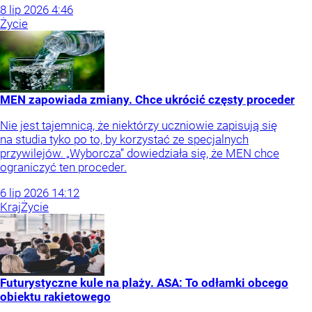
8
lip
2026
4:46
Życie
MEN zapowiada zmiany. Chce ukrócić częsty proceder
Nie jest tajemnicą, że niektórzy uczniowie zapisują się
na studia tyko po to, by korzystać ze specjalnych
przywilejów. „Wyborcza” dowiedziała się, że MEN chce
ograniczyć ten proceder.
6
lip
2026
14:12
Kraj
Życie
Futurystyczne kule na plaży. ASA: To odłamki obcego
obiektu rakietowego