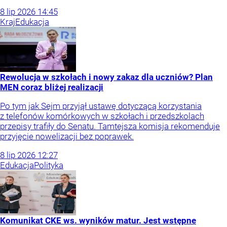
8
lip
2026
14:45
Kraj
Edukacja
Rewolucja w szkołach i nowy zakaz dla uczniów? Plan
MEN coraz bliżej realizacji
Po tym jak Sejm przyjął ustawę dotyczącą korzystania
z telefonów komórkowych w szkołach i przedszkolach
przepisy trafiły do Senatu. Tamtejsza komisja rekomenduje
przyjęcie nowelizacji bez poprawek.
8
lip
2026
12:27
Edukacja
Polityka
Komunikat CKE ws. wyników matur. Jest wstępne