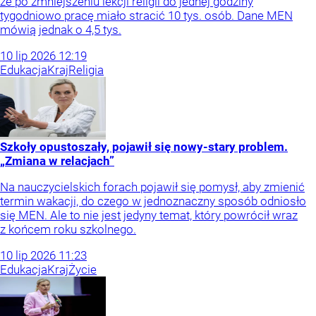
że po zmniejszeniu lekcji religii do jednej godziny
tygodniowo pracę miało stracić 10 tys. osób. Dane MEN
mówią jednak o 4,5 tys.
10
lip
2026
12:19
Edukacja
Kraj
Religia
Szkoły opustoszały, pojawił się nowy-stary problem.
„Zmiana w relacjach”
Na nauczycielskich forach pojawił się pomysł, aby zmienić
termin wakacji, do czego w jednoznaczny sposób odniosło
się MEN. Ale to nie jest jedyny temat, który powrócił wraz
z końcem roku szkolnego.
10
lip
2026
11:23
Edukacja
Kraj
Życie