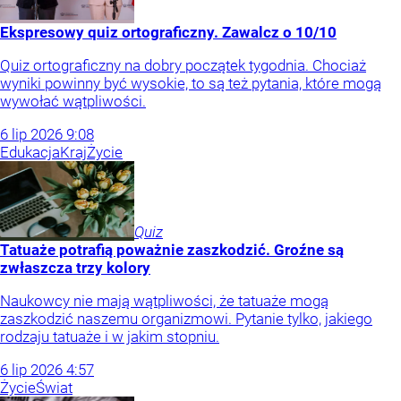
Ekspresowy quiz ortograficzny. Zawalcz o 10/10
Quiz ortograficzny na dobry początek tygodnia. Chociaż
wyniki powinny być wysokie, to są też pytania, które mogą
wywołać wątpliwości.
6
lip
2026
9:08
Edukacja
Kraj
Życie
Quiz
Tatuaże potrafią poważnie zaszkodzić. Groźne są
zwłaszcza trzy kolory
Naukowcy nie mają wątpliwości, że tatuaże mogą
zaszkodzić naszemu organizmowi. Pytanie tylko, jakiego
rodzaju tatuaże i w jakim stopniu.
6
lip
2026
4:57
Życie
Świat