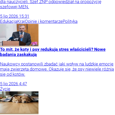
dla nauczycieli. Szef ZNP odpowiedział na propozycję
szefowej MEN.
5
lip
2026
15:31
Edukacja
Kraj
Opinie i komentarze
Polityka
To mit, że koty i psy redukują stres właścicieli? Nowe
badania zaskakują
Naukowcy postanowili zbadać jaki wpływ na ludzkie emocje
mają zwierzęta domowe. Okazuje się, że psy niewiele różnią
się od kotów.
5
lip
2026
4:47
Życie