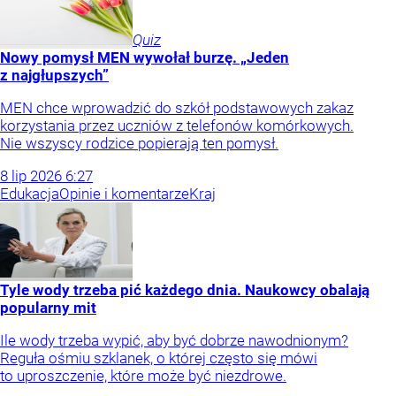
Quiz
Nowy pomysł MEN wywołał burzę. „Jeden
z najgłupszych”
MEN chce wprowadzić do szkół podstawowych zakaz
korzystania przez uczniów z telefonów komórkowych.
Nie wszyscy rodzice popierają ten pomysł.
8
lip
2026
6:27
Edukacja
Opinie i komentarze
Kraj
Tyle wody trzeba pić każdego dnia. Naukowcy obalają
popularny mit
Ile wody trzeba wypić, aby być dobrze nawodnionym?
Reguła ośmiu szklanek, o której często się mówi
to uproszczenie, które może być niezdrowe.