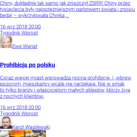
Chiny, dokładnie tak samo jak zniszczył ZSRR! Chiny przez
tysiąclecia były najpotężniejszym państwem świata i znowu
będą! – wykrzykiwała Chinka,...
16
wrz
2018
20:00
Tygodnik Wprost
Ewa
Wanat
Prohibicja po polsku
Coraz więcej miast wprowadza nocną prohibicję. I, wbrew
pozorom, mieszkańcy wcale nie narzekają. Nie w smak
to tylko branży i właścicielom małych sklepów, którzy żyją
z nocnych klientów.
16
wrz
2018
20:00
Tygodnik Wprost
Karol
Wasilewski