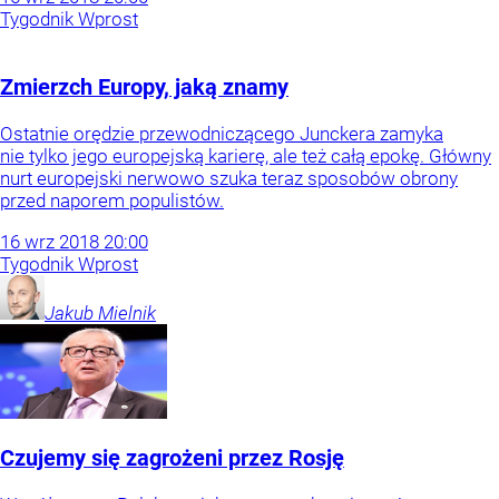
Tygodnik Wprost
Zmierzch Europy, jaką znamy
Ostatnie orędzie przewodniczącego Junckera zamyka
nie tylko jego europejską karierę, ale też całą epokę. Główny
nurt europejski nerwowo szuka teraz sposobów obrony
przed naporem populistów.
16
wrz
2018
20:00
Tygodnik Wprost
Jakub
Mielnik
Czujemy się zagrożeni przez Rosję