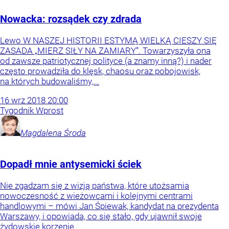
Nowacka: rozsądek czy zdrada
Lewo W NASZEJ HISTORII ESTYMĄ WIELKĄ CIESZY SIĘ
ZASADA „MIERZ SIŁY NA ZAMIARY”. Towarzyszyła ona
od zawsze patriotycznej polityce (a znamy inną?) i nader
często prowadziła do klęsk, chaosu oraz pobojowisk,
na których budowaliśmy,...
16
wrz
2018
20:00
Tygodnik Wprost
Magdalena
Środa
Dopadł mnie antysemicki ściek
Nie zgadzam się z wizją państwa, które utożsamia
nowoczesność z wieżowcami i kolejnymi centrami
handlowymi – mówi Jan Śpiewak, kandydat na prezydenta
Warszawy, i opowiada, co się stało, gdy ujawnił swoje
żydowskie korzenie.