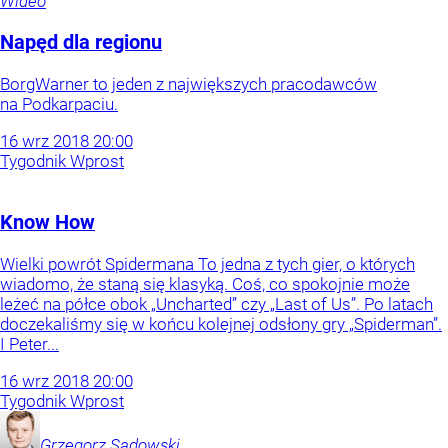
Wideo
Napęd dla regionu
BorgWarner to jeden z największych pracodawców
na Podkarpaciu.
16
wrz
2018
20:00
Tygodnik Wprost
Know How
Wielki powrót Spidermana To jedna z tych gier, o których
wiadomo, że staną się klasyką. Coś, co spokojnie może
leżeć na półce obok „Uncharted” czy „Last of Us”. Po latach
doczekaliśmy się w końcu kolejnej odsłony gry „Spiderman”.
I Peter...
16
wrz
2018
20:00
Tygodnik Wprost
Grzegorz
Sadowski