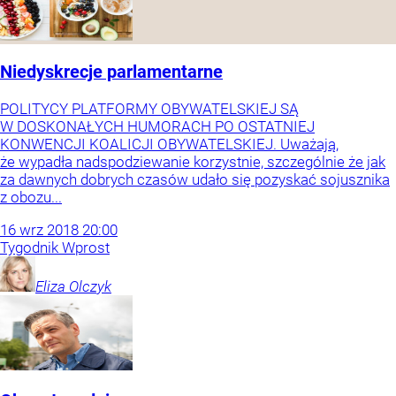
Niedyskrecje parlamentarne
POLITYCY PLATFORMY OBYWATELSKIEJ SĄ
W DOSKONAŁYCH HUMORACH PO OSTATNIEJ
KONWENCJI KOALICJI OBYWATELSKIEJ. Uważają,
że wypadła nadspodziewanie korzystnie, szczególnie że jak
za dawnych dobrych czasów udało się pozyskać sojusznika
z obozu...
16
wrz
2018
20:00
Tygodnik Wprost
Eliza
Olczyk