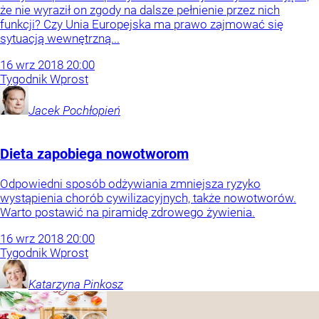
że nie wyraził on zgody na dalsze pełnienie przez nich
funkcji? Czy Unia Europejska ma prawo zajmować się
sytuacją wewnętrzną...
16
wrz
2018
20:00
Tygodnik Wprost
Jacek
Pochłopień
Dieta zapobiega nowotworom
Odpowiedni sposób odżywiania zmniejsza ryzyko
wystąpienia chorób cywilizacyjnych, także nowotworów.
Warto postawić na piramidę zdrowego żywienia.
16
wrz
2018
20:00
Tygodnik Wprost
Katarzyna
Pinkosz