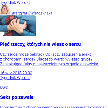
Tygodnik Wprost
Katarzyna
Świerczyńska
Pięć rzeczy, których nie wiesz o sercu
Czy serce może pęknąć? Co łączy zaburzenia erekcji
z chorobami serca? Dlaczego warto wyleżeć grypę?
Zaskakujące fakty o najważniejszym organie człowieka.
16
wrz
2018
20:00
Tygodnik Wprost
Quiz
Seks po zawale
U pacjentów z chorobą wieńcową wskazana jest aktywność