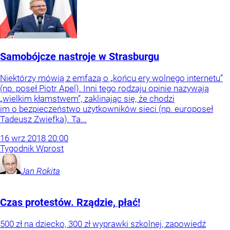
Samobójcze nastroje w Strasburgu
Niektórzy mówią z emfazą o „końcu ery wolnego internetu”
(np. poseł Piotr Apel). Inni tego rodzaju opinie nazywają
„wielkim kłamstwem”, zaklinając się, że chodzi
im o bezpieczeństwo użytkowników sieci (np. europoseł
Tadeusz Zwiefka). Ta...
16
wrz
2018
20:00
Tygodnik Wprost
Jan
Rokita
Czas protestów. Rządzie, płać!
500 zł na dziecko, 300 zł wyprawki szkolnej, zapowiedź