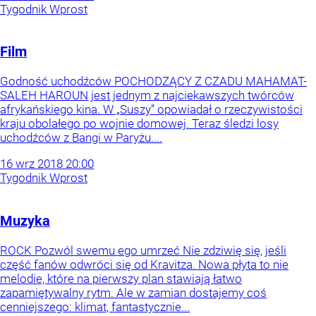
Tygodnik Wprost
Film
Godność uchodźców POCHODZĄCY Z CZADU MAHAMAT-
SALEH HAROUN jest jednym z najciekawszych twórców
afrykańskiego kina. W „Suszy” opowiadał o rzeczywistości
kraju obolałego po wojnie domowej. Teraz śledzi losy
uchodźców z Bangi w Paryżu....
16
wrz
2018
20:00
Tygodnik Wprost
Muzyka
ROCK Pozwól swemu ego umrzeć Nie zdziwię się, jeśli
część fanów odwróci się od Kravitza. Nowa płyta to nie
melodie, które na pierwszy plan stawiają łatwo
zapamiętywalny rytm. Ale w zamian dostajemy coś
cenniejszego: klimat, fantastycznie...