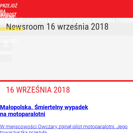
PRZEJDŹ
NA
WPROST
STRONĘ
WIADOMOŚCI
POLITYKA
BIZNES
DOM
ZDROWIE
ROZRYWKA
TYGODN
GŁÓWNĄ
Newsroom
16 września 2018
UBSKRYBUJ
ZALOGUJ
MENU
16 WRZEŚNIA 2018
Małopolska. Śmiertelny wypadek
na motoparalotni
W miejscowości Owczary zginął pilot motoparalotni. Jego
towarzyszka przeżyła.