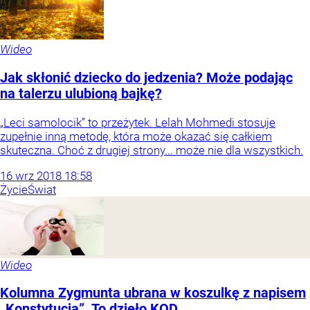
Wideo
Jak skłonić dziecko do jedzenia? Może podając
na talerzu ulubioną bajkę?
„Leci samolocik” to przeżytek. Lelah Mohmedi stosuje
zupełnie inną metodę, która może okazać się całkiem
skuteczna. Choć z drugiej strony... może nie dla wszystkich.
16
wrz
2018
18:58
Życie
Świat
Wideo
Kolumna Zygmunta ubrana w koszulkę z napisem
„Konstytucja”. To dzieło KOD