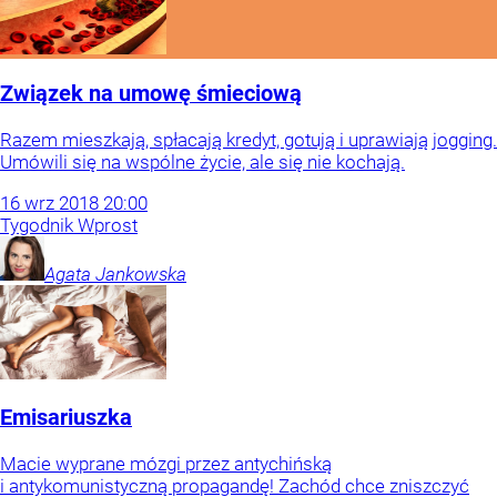
Związek na umowę śmieciową
Razem mieszkają, spłacają kredyt, gotują i uprawiają jogging.
Umówili się na wspólne życie, ale się nie kochają.
16
wrz
2018
20:00
Tygodnik Wprost
Agata
Jankowska
Emisariuszka
Macie wyprane mózgi przez antychińską
i antykomunistyczną propagandę! Zachód chce zniszczyć