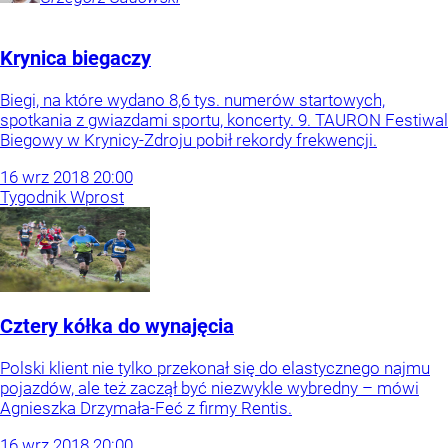
Krynica biegaczy
Biegi, na które wydano 8,6 tys. numerów startowych,
spotkania z gwiazdami sportu, koncerty. 9. TAURON Festiwal
Biegowy w Krynicy-Zdroju pobił rekordy frekwencji.
16
wrz
2018
20:00
Tygodnik Wprost
Cztery kółka do wynajęcia
Polski klient nie tylko przekonał się do elastycznego najmu
pojazdów, ale też zaczął być niezwykle wybredny – mówi
Agnieszka Drzymała-Feć z firmy Rentis.
16
wrz
2018
20:00