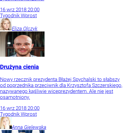
16
wrz
2018
20:00
Tygodnik Wprost
Eliza
Olczyk
Drużyna cienia
Nowy rzecznik prezydenta Błażej Spychalski to słabszy
od poprzednika przeciwnik dla Krzysztofa Szczerskiego,
nazywanego kąśliwie wiceprezydentem. Ale nie jest
osamotniony.
16
wrz
2018
20:00
Tygodnik Wprost
Anna
Gielewska