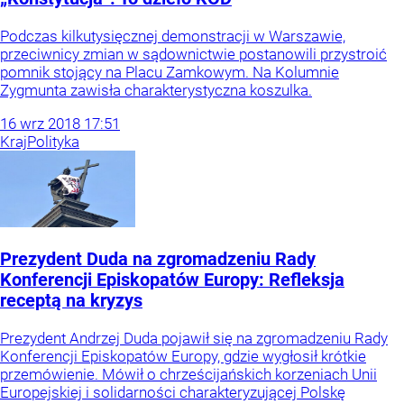
Podczas kilkutysięcznej demonstracji w Warszawie,
przeciwnicy zmian w sądownictwie postanowili przystroić
pomnik stojący na Placu Zamkowym. Na Kolumnie
Zygmunta zawisła charakterystyczna koszulka.
16
wrz
2018
17:51
Kraj
Polityka
Prezydent Duda na zgromadzeniu Rady
Konferencji Episkopatów Europy: Refleksja
receptą na kryzys
Prezydent Andrzej Duda pojawił się na zgromadzeniu Rady
Konferencji Episkopatów Europy, gdzie wygłosił krótkie
przemówienie. Mówił o chrześcijańskich korzeniach Unii
Europejskiej i solidarności charakteryzującej Polskę