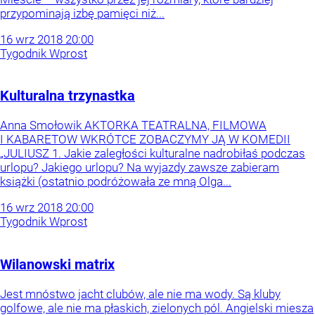
przypominają izbę pamięci niż...
16
wrz
2018
20:00
Tygodnik Wprost
Kulturalna trzynastka
Anna Smołowik AKTORKA TEATRALNA, FILMOWA
I KABARETOW WKRÓTCE ZOBACZYMY JĄ W KOMEDII
„JULIUSZ 1. Jakie zaległości kulturalne nadrobiłaś podczas
urlopu? Jakiego urlopu? Na wyjazdy zawsze zabieram
książki (ostatnio podróżowała ze mną Olga...
16
wrz
2018
20:00
Tygodnik Wprost
Wilanowski matrix
Jest mnóstwo jacht clubów, ale nie ma wody. Są kluby
golfowe, ale nie ma płaskich, zielonych pól. Angielski miesza