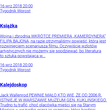
16
wrz
2018
20:00
Tygodnik Wprost
Książka
Wojna i zbrodnia WKRÓTCE PREMIERA „KAMERDYNERA”
FILIPA BAJONA, na razie otrzymaliśmy powieść, która jest
rozwinięciem scenariusza filmu. Oczywiście wzlotów
artystycznych nie możemy się spodziewać, bo literatura
to sztuka powstająca w...
16
wrz
2018
20:00
Tygodnik Wprost
Kalejdoskop
Jack Wallenrod PEWNIE MAŁO KTO WIE, ŻE OD 2006 R.
ISTNIEJE W WARSZAWIE MUZEUM GEN. KUKLIŃSKIEGO.
Trudno tu trafić, choć placówka mieści się na Starym
Mieście – wszystko przez jej rozmiary, które bardziej