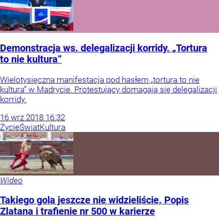
Demonstracja ws. delegalizacji korridy. „Tortura
to nie kultura”
Wielotysięczna manifestacja pod hasłem „tortura to nie
kultura” w Madrycie. Protestujący domagają się delegalizacji
korridy.
16
wrz
2018
16:32
Życie
Świat
Kultura
Wideo
Takiego gola jeszcze nie widzieliście. Popis
Zlatana i trafienie nr 500 w karierze