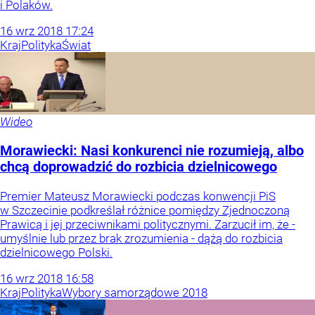
i Polaków.
16
wrz
2018
17:24
Kraj
Polityka
Świat
Wideo
Morawiecki: Nasi konkurenci nie rozumieją, albo
chcą doprowadzić do rozbicia dzielnicowego
Premier Mateusz Morawiecki podczas konwencji PiS
w Szczecinie podkreślał różnice pomiędzy Zjednoczoną
Prawicą i jej przeciwnikami politycznymi. Zarzucił im, że -
umyślnie lub przez brak zrozumienia - dążą do rozbicia
dzielnicowego Polski.
16
wrz
2018
16:58
Kraj
Polityka
Wybory samorządowe 2018