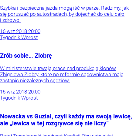
Szybka i bezpieczna jazda mogą iść w parze. Radzimy, jak
się poruszać po autostradach, by dojechać do celu cało
i zdrowo.
16
wrz
2018
20:00
Tygodnik Wprost
Zrób sobie… Ziobrę
W ministerstwie trwają prace nad produkcją klonów
Zbigniewa Ziobry, które po reformie sądownictwa mają
zastąpić niezależnych sędziów.
16
wrz
2018
20:00
Tygodnik Wprost
Nowacka vs Guział, czyli każdy ma swoją lewicę,
ale „lewica w tej rozgrywce się nie liczy”