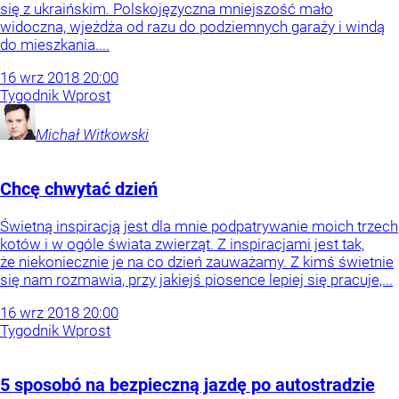
się z ukraińskim. Polskojęzyczna mniejszość mało
widoczna, wjeżdża od razu do podziemnych garaży i windą
do mieszkania....
16
wrz
2018
20:00
Tygodnik Wprost
Michał
Witkowski
Chcę chwytać dzień
Świetną inspiracją jest dla mnie podpatrywanie moich trzech
kotów i w ogóle świata zwierząt. Z inspiracjami jest tak,
że niekoniecznie je na co dzień zauważamy. Z kimś świetnie
się nam rozmawia, przy jakiejś piosence lepiej się pracuje,...
16
wrz
2018
20:00
Tygodnik Wprost
5 sposobó na bezpieczną jazdę po autostradzie