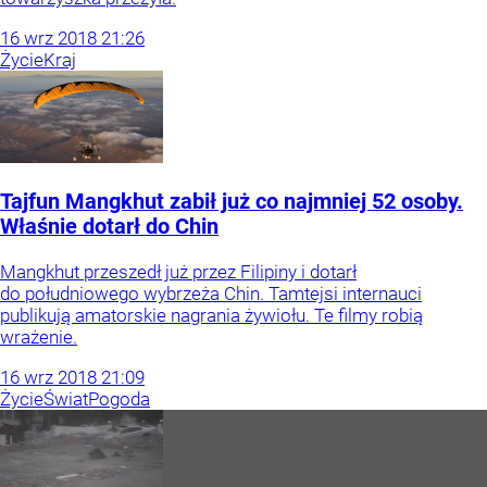
16
wrz
2018
21:26
Życie
Kraj
Tajfun Mangkhut zabił już co najmniej 52 osoby.
Właśnie dotarł do Chin
Mangkhut przeszedł już przez Filipiny i dotarł
do południowego wybrzeża Chin. Tamtejsi internauci
publikują amatorskie nagrania żywiołu. Te filmy robią
wrażenie.
16
wrz
2018
21:09
Życie
Świat
Pogoda