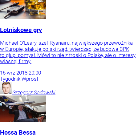
Lotniskowe gry
Michael O’Leary, szef Ryanairu, największego przewoźnika
w Europie, atakuje polski rząd, twierdząc, że budowa CPK
to głupi pomysł. Mówi to nie z troski o Polskę, ale o interesy
własnej firmy.
16
wrz
2018
20:00
Tygodnik Wprost
Grzegorz
Sadowski
Hossa Bessa