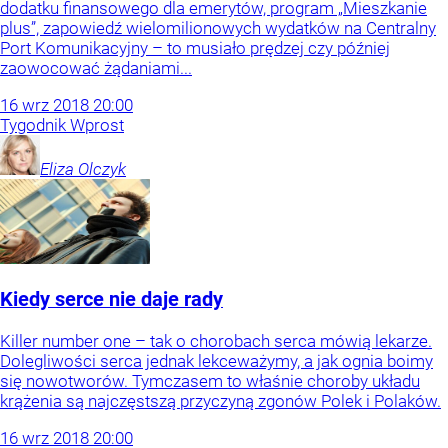
dodatku finansowego dla emerytów, program „Mieszkanie
plus”, zapowiedź wielomilionowych wydatków na Centralny
Port Komunikacyjny – to musiało prędzej czy później
zaowocować żądaniami...
16
wrz
2018
20:00
Tygodnik Wprost
Eliza
Olczyk
Kiedy serce nie daje rady
Killer number one – tak o chorobach serca mówią lekarze.
Dolegliwości serca jednak lekceważymy, a jak ognia boimy
się nowotworów. Tymczasem to właśnie choroby układu
krążenia są najczęstszą przyczyną zgonów Polek i Polaków.
16
wrz
2018
20:00