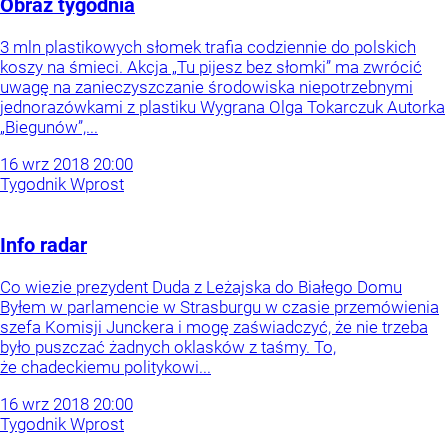
Obraz tygodnia
3 mln plastikowych słomek trafia codziennie do polskich
koszy na śmieci. Akcja „Tu pijesz bez słomki” ma zwrócić
uwagę na zanieczyszczanie środowiska niepotrzebnymi
jednorazówkami z plastiku Wygrana Olga Tokarczuk Autorka
„Biegunów”,...
16
wrz
2018
20:00
Tygodnik Wprost
Info radar
Co wiezie prezydent Duda z Leżajska do Białego Domu
Byłem w parlamencie w Strasburgu w czasie przemówienia
szefa Komisji Junckera i mogę zaświadczyć, że nie trzeba
było puszczać żadnych oklasków z taśmy. To,
że chadeckiemu politykowi...
16
wrz
2018
20:00
Tygodnik Wprost