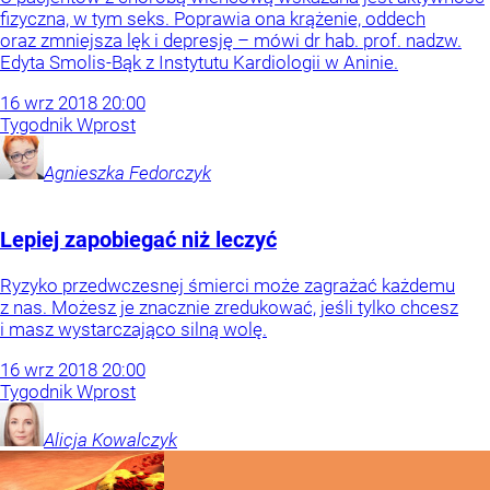
fizyczna, w tym seks. Poprawia ona krążenie, oddech
oraz zmniejsza lęk i depresję – mówi dr hab. prof. nadzw.
Edyta Smolis-Bąk z Instytutu Kardiologii w Aninie.
16
wrz
2018
20:00
Tygodnik Wprost
Agnieszka
Fedorczyk
Lepiej zapobiegać niż leczyć
Ryzyko przedwczesnej śmierci może zagrażać każdemu
z nas. Możesz je znacznie zredukować, jeśli tylko chcesz
i masz wystarczająco silną wolę.
16
wrz
2018
20:00
Tygodnik Wprost
Alicja
Kowalczyk