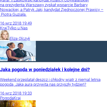
Rafał Trzaskowski kandydat Koalicji Obywatelskiej
na prezydenta Warszawy zyskał wsparcie Barbary
Nowackiej, a Patryk Jaki, kandydat Zjednoczonej Prawicy –
Piotra Guziała.
16
wrz
2018
19:49
Kraj
Tylko u Nas
Eliza
Olczyk
Jaka pogoda w poniedziałek i kolejne dni?
Weekend przeplatał deszcz i chłodny wiatr z niemal letnią
pogodą. Jaką aurą przywita nas przyszły tydzień?
16
wrz
2018
19:33
Pogoda
Kraj