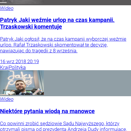
Wideo
Patryk Jaki weźmie urlop na czas kampanii.
Trzaskowski komentuje
Patryk Jaki ogłosił, że na czas kampanii wyborczej weźmie
urlop. Rafał Trzaskowski skomentował tę decyzję,
nawiązując do tragedii z 8 września.
16
wrz
2018
20:19
Kraj
Polityka
Wideo
Niektóre pytania wiodą na manowce
Co powinni zrobić sędziowie Sądu Najwyższego, którzy
otrzymali pisma od prezydenta Andrzeja Dudy informujące,