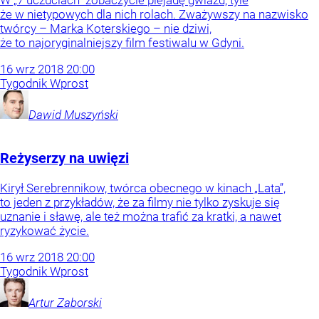
W „7 uczuciach” zobaczycie plejadę gwiazd, tyle
że w nietypowych dla nich rolach. Zważywszy na nazwisko
twórcy – Marka Koterskiego – nie dziwi,
że to najoryginalniejszy film festiwalu w Gdyni.
16
wrz
2018
20:00
Tygodnik Wprost
Dawid
Muszyński
Reżyserzy na uwięzi
Kirył Serebrennikow, twórca obecnego w kinach „Lata”,
to jeden z przykładów, że za filmy nie tylko zyskuje się
uznanie i sławę, ale też można trafić za kratki, a nawet
ryzykować życie.
16
wrz
2018
20:00
Tygodnik Wprost
Artur
Zaborski