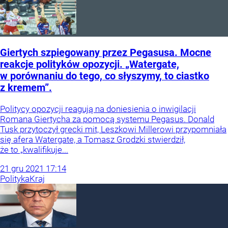
Giertych szpiegowany przez Pegasusa. Mocne
reakcje polityków opozycji. „Watergate,
w porównaniu do tego, co słyszymy, to ciastko
z kremem”.
Politycy opozycji reagują na doniesienia o inwigilacji
Romana Giertycha za pomocą systemu Pegasus. Donald
Tusk przytoczył grecki mit, Leszkowi Millerowi przypomniała
się afera Watergate, a Tomasz Grodzki stwierdził,
że to „kwalifikuje...
21
gru
2021
17:14
Polityka
Kraj