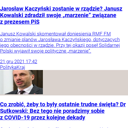
Jarosław Kaczyński zostanie w rządzie? Janusz
Kowalski zdradził swoje „marzenie” związane
z prezesem PiS
Janusz Kowalski skomentował doniesienia RMF FM
o zmianie planów Jarosława Kaczyńskiego, dotyczących
jego obecności w rządzie. Przy tej okazji poseł Solidarnej
Polski wyjawił swoje polityczne „marzenie”.
21
gru
2021
17:42
Polityka
Kraj
Co zrobić, żeby to były ostatnie trudne święta? Dr
Sutkowski: Bez tego nie poradzimy sobie
z COVID-19 przez kolejne dekady