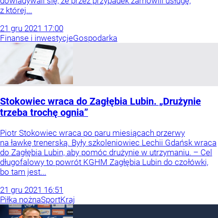
dowiadywali się, że przez przypadek zamówili usługę,
z której...
21
gru
2021
17:00
Finanse i inwestycje
Gospodarka
Stokowiec wraca do Zagłębia Lubin. „Drużynie
trzeba trochę ognia”
Piotr Stokowiec wraca po paru miesiącach przerwy
na ławkę trenerską. Były szkoleniowiec Lechii Gdańsk wraca
do Zagłębia Lubin, aby pomóc drużynie w utrzymaniu. – Cel
długofalowy to powrót KGHM Zagłębia Lubin do czołówki,
bo tam jest...
21
gru
2021
16:51
Piłka nożna
Sport
Kraj