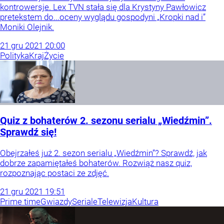
kontrowersje. Lex TVN stała się dla Krystyny Pawłowicz
pretekstem do...oceny wyglądu gospodyni „Kropki nad i”
Moniki Olejnik.
21
gru
2021
20:00
Polityka
Kraj
Życie
Quiz z bohaterów 2. sezonu serialu „Wiedźmin”.
Sprawdź się!
Obejrzałeś już 2. sezon serialu „Wiedźmin”? Sprawdź, jak
dobrze zapamiętałeś bohaterów. Rozwiąż nasz quiz,
rozpoznając postaci ze zdjęć.
21
gru
2021
19:51
Prime time
Gwiazdy
Seriale
Telewizja
Kultura