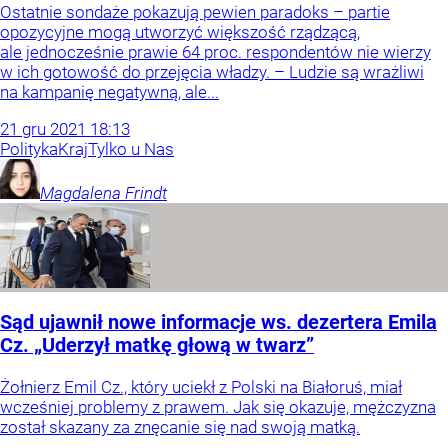
Ostatnie sondaże pokazują pewien paradoks – partie
opozycyjne mogą utworzyć większość rządzącą,
ale jednocześnie prawie 64 proc. respondentów nie wierzy
w ich gotowość do przejęcia władzy. – Ludzie są wrażliwi
na kampanię negatywną, ale...
21
gru
2021
18:13
Polityka
Kraj
Tylko u Nas
Magdalena
Frindt
Sąd ujawnił nowe informacje ws. dezertera Emila
Cz. „Uderzył matkę głową w twarz”
Żołnierz Emil Cz., który uciekł z Polski na Białoruś, miał
wcześniej problemy z prawem. Jak się okazuje, mężczyzna
został skazany za znęcanie się nad swoją matką.