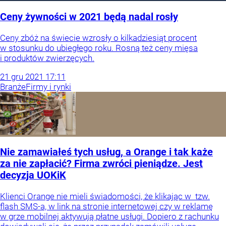
Ceny żywności w 2021 będą nadal rosły
Ceny zbóż na świecie wzrosły o kilkadziesiąt procent
w stosunku do ubiegłego roku. Rosną też ceny mięsa
i produktów zwierzęcych.
21
gru
2021
17:11
Branże
Firmy i rynki
Nie zamawiałeś tych usług, a Orange i tak każe
za nie zapłacić? Firma zwróci pieniądze. Jest
decyzja UOKiK
Klienci Orange nie mieli świadomości, że klikając w tzw.
flash SMS-a, w link na stronie internetowej czy w reklamę
w grze mobilnej aktywują płatne usługi. Dopiero z rachunku