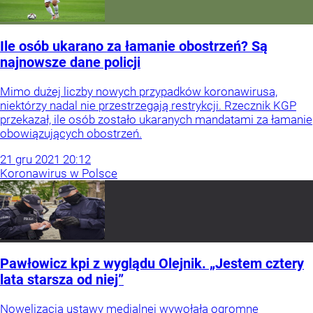
Ile osób ukarano za łamanie obostrzeń? Są
najnowsze dane policji
Mimo dużej liczby nowych przypadków koronawirusa,
niektórzy nadal nie przestrzegają restrykcji. Rzecznik KGP
przekazał, ile osób zostało ukaranych mandatami za łamanie
obowiązujących obostrzeń.
21
gru
2021
20:12
Koronawirus w Polsce
Pawłowicz kpi z wyglądu Olejnik. „Jestem cztery
lata starsza od niej”
Nowelizacja ustawy medialnej wywołała ogromne