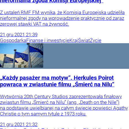
nieformalna zgoda Komisji Europejskiej”
Z ustaleń RMF FM wynika, że Komisja Europejska udzieliła
nieformalnej zgody na wprowadzenie praktycznie od zaraz
zerowej stawki VAT na żywność.
21
gru
2021
21:39
Gospodarka
Finanse i inwestycje
Kraj
Świat
Życie
„Każdy pasażer ma motyw”. Herkules Poirot
powraca w zwiastunie filmu „Śmierć na Nilu”
Wytwórnia 20th Century Studios zaprezentowała finałowy
zwiastun filmu „Śmierć na Nilu” (ang. „Death on the Nile”)
na podstawie uwielbianej na całym świecie powieści Agathy
Christie o tym samym tytule z 1973 roku.
21
gru
2021
21:32