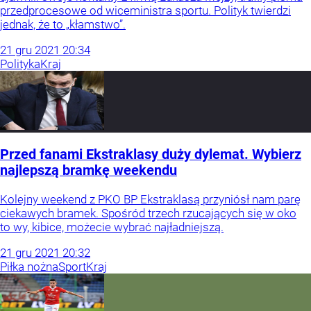
przedprocesowe od wiceministra sportu. Polityk twierdzi
jednak, że to „kłamstwo”.
21
gru
2021
20:34
Polityka
Kraj
Przed fanami Ekstraklasy duży dylemat. Wybierz
najlepszą bramkę weekendu
Kolejny weekend z PKO BP Ekstraklasą przyniósł nam parę
ciekawych bramek. Spośród trzech rzucających się w oko
to wy, kibice, możecie wybrać najładniejszą.
21
gru
2021
20:32
Piłka nożna
Sport
Kraj