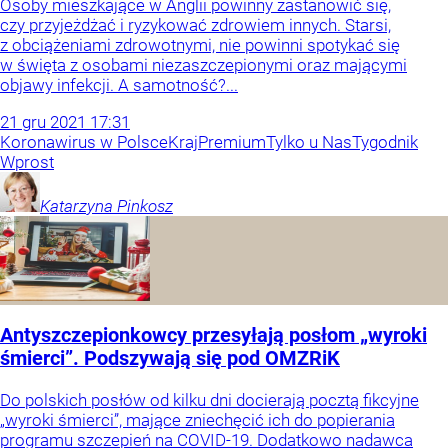
Osoby mieszkające w Anglii powinny zastanowić się,
czy przyjeżdżać i ryzykować zdrowiem innych. Starsi,
z obciążeniami zdrowotnymi, nie powinni spotykać się
w święta z osobami niezaszczepionymi oraz mającymi
objawy infekcji. A samotność?...
21
gru
2021
17:31
Koronawirus w Polsce
Kraj
Premium
Tylko u Nas
Tygodnik
Wprost
Katarzyna
Pinkosz
Antyszczepionkowcy przesyłają posłom „wyroki
śmierci”. Podszywają się pod OMZRiK
Do polskich posłów od kilku dni docierają pocztą fikcyjne
„wyroki śmierci”, mające zniechęcić ich do popierania
programu szczepień na COVID-19. Dodatkowo nadawca