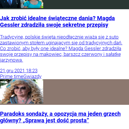
Jak zrobić idealne świąteczne dania? Magda
Gessler zdradziła swoje sekretne przepisy
Tradycyjne, polskie święta nieodłącznie wiążą się z suto
zastawionym stołem uginającym się od tradycyjnych dań.
Co zrobić, aby były one idealne? Magda Gessler zdradziła
swoje przepisy na makowiec, barszcz czerwony i sałatkę
jarzynową.
21
gru
2021
18:23
Prime time
Gwiazdy
Paradoks sondaży, a opozycja ma jeden grzech
główny? „Sprawa jest dość prosta”