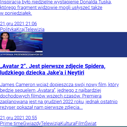
Inspiracją było niedzielne wystąpienie Donalda Tuska,
którego fragment widzowie mogli usłyszeć także
w poniedziałek.
21
gru
2021
21:06
Polityka
Kraj
Telewizja
„Avatar 2”. Jest pierwsze zdjęcie Spidera,
ludzkiego dziecka Jake'a i Neytiri
James Cameron wciąż dopieszcza swój nowy film, który
będzie sequelem „Avatara”, jednego z najbardziej
dochodowych filmów wszech czasów. Premiera
zaplanowana jest na grudzień 2022 roku, jednak ostatnio
reżyser pokazał nam pierwsze zdjęcia...
21
gru
2021
20:55
Prime time
Gwiazdy
Telewizja
Kultura
Film
Świat