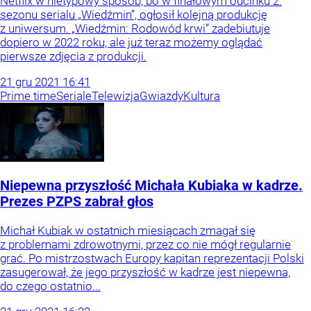
Netflix w nietypowy sposób, bo w finałowym odcinku 2.
sezonu serialu „Wiedźmin”, ogłosił kolejną produkcję
z uniwersum. „Wiedźmin: Rodowód krwi” zadebiutuje
dopiero w 2022 roku, ale już teraz możemy oglądać
pierwsze zdjęcia z produkcji.
21
gru
2021
16:41
Prime time
Seriale
Telewizja
Gwiazdy
Kultura
Niepewna przyszłość Michała Kubiaka w kadrze.
Prezes PZPS zabrał głos
Michał Kubiak w ostatnich miesiącach zmagał się
z problemami zdrowotnymi, przez co nie mógł regularnie
grać. Po mistrzostwach Europy kapitan reprezentacji Polski
zasugerował, że jego przyszłość w kadrze jest niepewna,
do czego ostatnio...