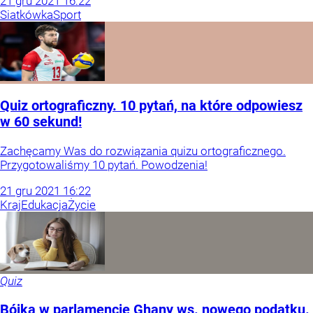
21
gru
2021
16:22
Siatkówka
Sport
Quiz ortograficzny. 10 pytań, na które odpowiesz
w 60 sekund!
Zachęcamy Was do rozwiązania quizu ortograficznego.
Przygotowaliśmy 10 pytań. Powodzenia!
21
gru
2021
16:22
Kraj
Edukacja
Życie
Quiz
Bójka w parlamencie Ghany ws. nowego podatku.