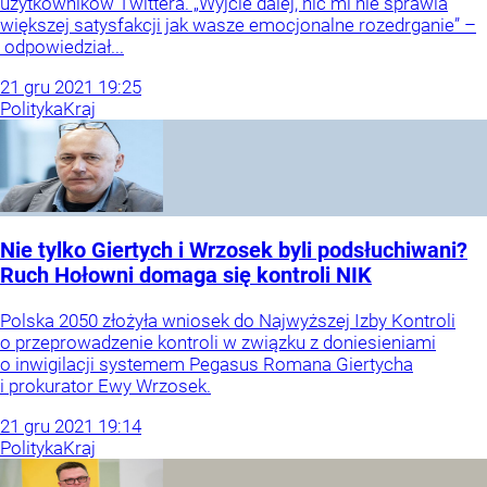
użytkowników Twittera. „Wyjcie dalej, nic mi nie sprawia
większej satysfakcji jak wasze emocjonalne rozedrganie” –
odpowiedział...
21
gru
2021
19:25
Polityka
Kraj
Nie tylko Giertych i Wrzosek byli podsłuchiwani?
Ruch Hołowni domaga się kontroli NIK
Polska 2050 złożyła wniosek do Najwyższej Izby Kontroli
o przeprowadzenie kontroli w związku z doniesieniami
o inwigilacji systemem Pegasus Romana Giertycha
i prokurator Ewy Wrzosek.
21
gru
2021
19:14
Polityka
Kraj