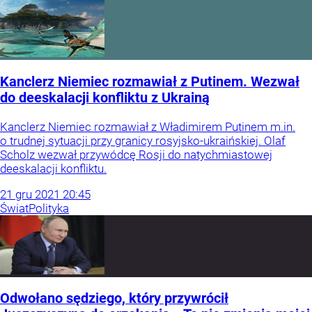
Kanclerz Niemiec rozmawiał z Putinem. Wezwał
do deeskalacji konfliktu z Ukrainą
Kanclerz Niemiec rozmawiał z Władimirem Putinem m.in.
o trudnej sytuacji przy granicy rosyjsko-ukraińskiej. Olaf
Scholz wezwał przywódcę Rosji do natychmiastowej
deeskalacji konfliktu.
21
gru
2021
20:45
Świat
Polityka
Odwołano sędziego, który przywrócił