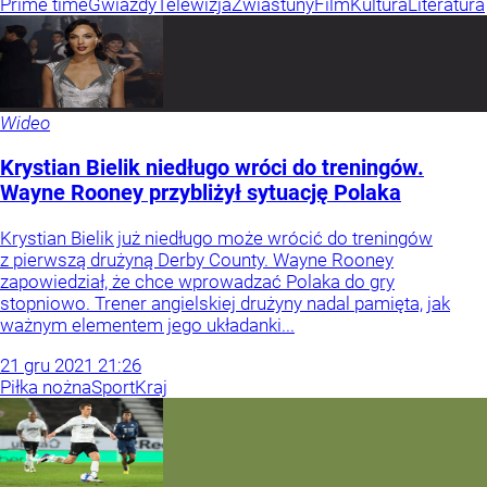
Prime time
Gwiazdy
Telewizja
Zwiastuny
Film
Kultura
Literatura
Wideo
Krystian Bielik niedługo wróci do treningów.
Wayne Rooney przybliżył sytuację Polaka
Krystian Bielik już niedługo może wrócić do treningów
z pierwszą drużyną Derby County. Wayne Rooney
zapowiedział, że chce wprowadzać Polaka do gry
stopniowo. Trener angielskiej drużyny nadal pamięta, jak
ważnym elementem jego układanki...
21
gru
2021
21:26
Piłka nożna
Sport
Kraj