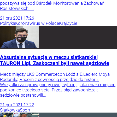
podszywa się pod Ośrodek Monitorowania Zachowań
Rasistowskich i...
21
gru
2021
17:26
Polityka
Koronawirus w Polsce
Kraj
Życie
Absurdalna sytuacja w meczu siatkarskiej
TAURON Ligi. Zaskoczeni byli nawet sędziowie
Mecz między ŁKS Commercecon Łódź a E.Leclerc Moya
Radomką Radom z pewnością przejdzie do historii.
Wszystko za sprawą nietypowej sytuacji, jaka miała miejsce
pod koniec trzeciego seta. Przez błąd zawodniczek
sędziowie postanowili...
21
gru
2021
17:22
Siatkówka
Sport