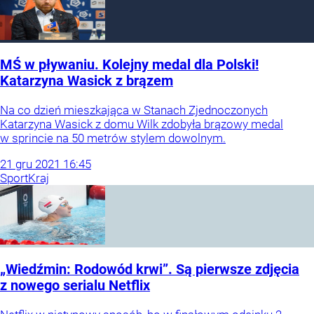
MŚ w pływaniu. Kolejny medal dla Polski!
Katarzyna Wasick z brązem
Na co dzień mieszkająca w Stanach Zjednoczonych
Katarzyna Wasick z domu Wilk zdobyła brązowy medal
w sprincie na 50 metrów stylem dowolnym.
21
gru
2021
16:45
Sport
Kraj
„Wiedźmin: Rodowód krwi”. Są pierwsze zdjęcia
z nowego serialu Netflix