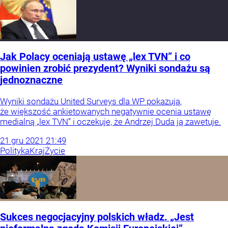
Jak Polacy oceniają ustawę „lex TVN” i co
powinien zrobić prezydent? Wyniki sondażu są
jednoznaczne
Wyniki sondażu United Surveys dla WP pokazują,
że większość ankietowanych negatywnie ocenia ustawę
medialną „lex TVN” i oczekuje, że Andrzej Duda ją zawetuje.
21
gru
2021
21:49
Polityka
Kraj
Życie
Sukces negocjacyjny polskich władz. „Jest