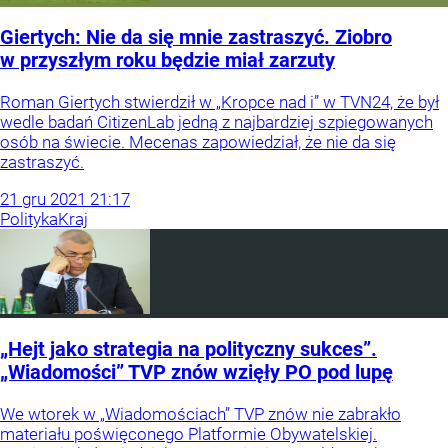
Giertych: Nie da się mnie zastraszyć. Ziobro
w przyszłym roku będzie miał zarzuty
Roman Giertych stwierdził w „Kropce nad i” w TVN24, że był
wedle badań CitizenLab jedną z najbardziej szpiegowanych
osób na świecie. Mecenas zapowiedział, że nie da się
zastraszyć.
21
gru
2021
21:17
Polityka
Kraj
„Hejt jako strategia na polityczny sukces”.
„Wiadomości” TVP znów wzięły PO pod lupę
We wtorek w „Wiadomościach” TVP znów nie zabrakło
materiału poświęconego Platformie Obywatelskiej.