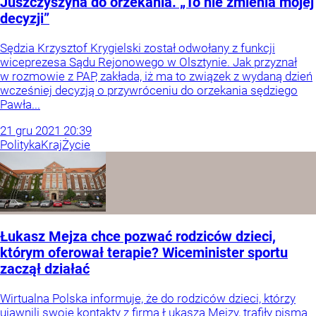
Juszczyszyna do orzekania. „To nie zmienia mojej
decyzji”
Sędzia Krzysztof Krygielski został odwołany z funkcji
wiceprezesa Sądu Rejonowego w Olsztynie. Jak przyznał
w rozmowie z PAP, zakłada, iż ma to związek z wydaną dzień
wcześniej decyzją o przywróceniu do orzekania sędziego
Pawła...
21
gru
2021
20:39
Polityka
Kraj
Życie
Łukasz Mejza chce pozwać rodziców dzieci,
którym oferował terapie? Wiceminister sportu
zaczął działać
Wirtualna Polska informuje, że do rodziców dzieci, którzy
ujawnili swoje kontakty z firmą Łukasza Mejzy, trafiły pisma