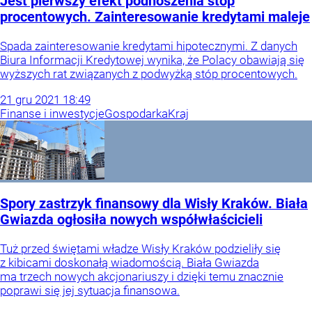
Jest pierwszy efekt podnoszenia stóp
procentowych. Zainteresowanie kredytami maleje
Spada zainteresowanie kredytami hipotecznymi. Z danych
Biura Informacji Kredytowej wynika, że Polacy obawiają się
wyższych rat związanych z podwyżką stóp procentowych.
21
gru
2021
18:49
Finanse i inwestycje
Gospodarka
Kraj
Spory zastrzyk finansowy dla Wisły Kraków. Biała
Gwiazda ogłosiła nowych współwłaścicieli
Tuż przed świętami władze Wisły Kraków podzieliły się
z kibicami doskonałą wiadomością. Biała Gwiazda
ma trzech nowych akcjonariuszy i dzięki temu znacznie
poprawi się jej sytuacja finansowa.