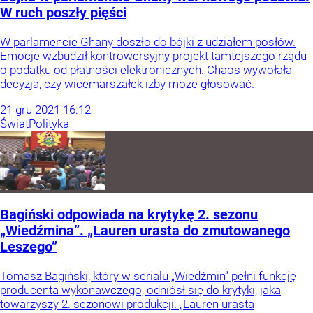
W ruch poszły pięści
W parlamencie Ghany doszło do bójki z udziałem posłów.
Emocje wzbudził kontrowersyjny projekt tamtejszego rządu
o podatku od płatności elektronicznych. Chaos wywołała
decyzja, czy wicemarszałek izby może głosować.
21
gru
2021
16:12
Świat
Polityka
Bagiński odpowiada na krytykę 2. sezonu
„Wiedźmina”. „Lauren urasta do zmutowanego
Leszego”
Tomasz Bagiński, który w serialu „Wiedźmin” pełni funkcję
producenta wykonawczego, odniósł się do krytyki, jaka
towarzyszy 2. sezonowi produkcji. „Lauren urasta