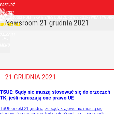
PRZEJDŹ
NA
WPROST
STRONĘ
WIADOMOŚCI
POLITYKA
BIZNES
DOM
ZDROWIE
ROZRYWKA
TYGODN
GŁÓWNĄ
Newsroom
21 grudnia 2021
UBSKRYBUJ
ZALOGUJ
MENU
21 GRUDNIA 2021
TSUE: Sądy nie muszą stosować się do orzeczeń
TK, jeśli naruszają one prawo UE
TSUE orzekł 21 grudnia, że sądy krajowe nie muszą się
stosować do orzeczeń Trybunału Konstytucyjnego, jeśli