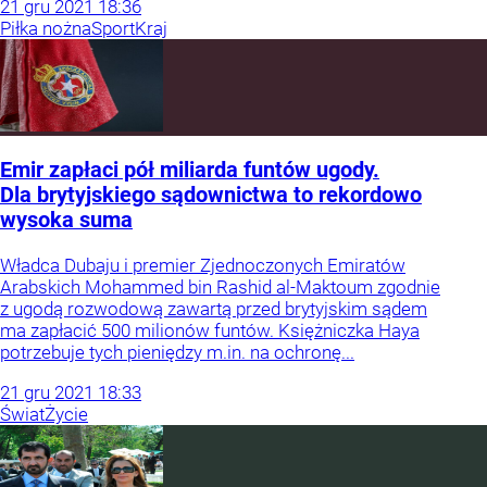
21
gru
2021
18:36
Piłka nożna
Sport
Kraj
Emir zapłaci pół miliarda funtów ugody.
Dla brytyjskiego sądownictwa to rekordowo
wysoka suma
Władca Dubaju i premier Zjednoczonych Emiratów
Arabskich Mohammed bin Rashid al-Maktoum zgodnie
z ugodą rozwodową zawartą przed brytyjskim sądem
ma zapłacić 500 milionów funtów. Księżniczka Haya
potrzebuje tych pieniędzy m.in. na ochronę...
21
gru
2021
18:33
Świat
Życie