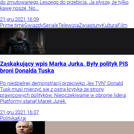
do zmutowanego Leszego do przebicia. Ja słyszę, że tylko
kawę noszę. No...
21
gru
2021
16:09
Prime time
Gwiazdy
Seriale
Telewizja
Zwiastuny
Kultura
Film
Zaskakujący wpis Marka Jurka. Były polityk PiS
broni Donalda Tuska
Po niedzielnej demonstracji przeciwko „lex TVN” Donald
Tusk musi mierzyć się z ostrą krytyką ze strony
prawicowych polityków. Nieoczekiwanie w obronie lidera
Platformy stanął Marek Jurek.
21
gru
2021
16:07
Polityka
Kraj