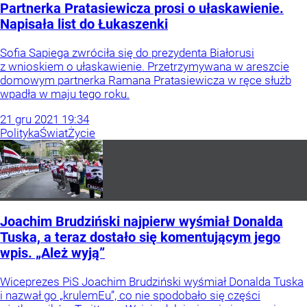
Partnerka Pratasiewicza prosi o ułaskawienie.
Napisała list do Łukaszenki
Sofia Sapiega zwróciła się do prezydenta Białorusi
z wnioskiem o ułaskawienie. Przetrzymywana w areszcie
domowym partnerka Ramana Pratasiewicza w ręce służb
wpadła w maju tego roku.
21
gru
2021
19:34
Polityka
Świat
Życie
Joachim Brudziński najpierw wyśmiał Donalda
Tuska, a teraz dostało się komentującym jego
wpis. „Ależ wyją”
Wiceprezes PiS Joachim Brudziński wyśmiał Donalda Tuska
i nazwał go „krulemEu”, co nie spodobało się części