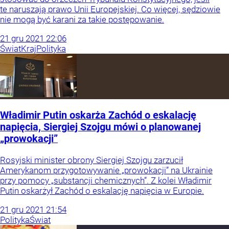
te naruszają prawo Unii Europejskiej. Co więcej, sędziowie
nie mogą być karani za takie postępowanie.
21
gru
2021
22:06
Świat
Kraj
Polityka
Władimir Putin oskarża Zachód o eskalację
napięcia, Siergiej Szojgu mówi o planowanej
„prowokacji”
Rosyjski minister obrony Siergiej Szojgu zarzucił
Amerykanom przygotowywanie „prowokacji” na Ukrainie
przy pomocy „substancji chemicznych”. Z kolei Władimir
Putin oskarżył Zachód o eskalację napięcia w Europie.
21
gru
2021
21:54
Polityka
Świat