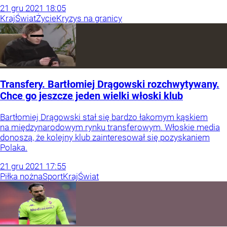
21
gru
2021
18:05
Kraj
Świat
Życie
Kryzys na granicy
Transfery. Bartłomiej Drągowski rozchwytywany.
Chce go jeszcze jeden wielki włoski klub
Bartłomiej Drągowski stał się bardzo łakomym kąskiem
na międzynarodowym rynku transferowym. Włoskie media
donoszą, że kolejny klub zainteresował się pozyskaniem
Polaka.
21
gru
2021
17:55
Piłka nożna
Sport
Kraj
Świat