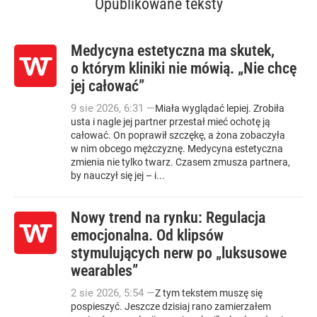
Opublikowane teksty
Medycyna estetyczna ma skutek,
o którym kliniki nie mówią. „Nie chcę
jej całować”
9
sie
2026
,
6:31
—
Miała wyglądać lepiej. Zrobiła
usta i nagle jej partner przestał mieć ochotę ją
całować. On poprawił szczękę, a żona zobaczyła
w nim obcego mężczyznę. Medycyna estetyczna
zmienia nie tylko twarz. Czasem zmusza partnera,
by nauczył się jej – i...
Nowy trend na rynku: Regulacja
emocjonalna. Od klipsów
stymulujących nerw po „luksusowe
wearables”
2
sie
2026
,
5:54
—
Z tym tekstem muszę się
pospieszyć. Jeszcze dzisiaj rano zamierzałem