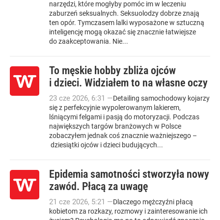
narzędzi, które mogłyby pomóc im w leczeniu
zaburzeń seksualnych. Seksuolodzy dobrze znają
ten opór. Tymczasem lalki wyposażone w sztuczną
inteligencję mogą okazać się znacznie łatwiejsze
do zaakceptowania. Nie...
To męskie hobby zbliża ojców
i dzieci. Widziałem to na własne oczy
23
cze
2026
,
6:31
—
Detailing samochodowy kojarzy
się z perfekcyjnie wypolerowanym lakierem,
lśniącymi felgami i pasją do motoryzacji. Podczas
największych targów branżowych w Polsce
zobaczyłem jednak coś znacznie ważniejszego –
dziesiątki ojców i dzieci budujących...
Epidemia samotności stworzyła nowy
zawód. Płacą za uwagę
21
cze
2026
,
5:21
—
Dlaczego mężczyźni płacą
kobietom za rozkazy, rozmowy i zainteresowanie ich