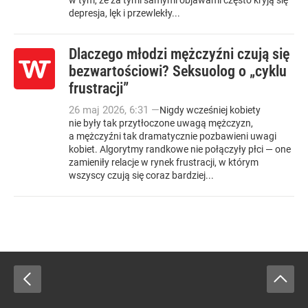
w tym, że za tymi samymi objawami często kryją się
depresja, lęk i przewlekły...
Dlaczego młodzi mężczyźni czują się
bezwartościowi? Seksuolog o „cyklu
frustracji”
26
maj
2026
,
6:31
—
Nigdy wcześniej kobiety
nie były tak przytłoczone uwagą mężczyzn,
a mężczyźni tak dramatycznie pozbawieni uwagi
kobiet. Algorytmy randkowe nie połączyły płci — one
zamieniły relacje w rynek frustracji, w którym
wszyscy czują się coraz bardziej...