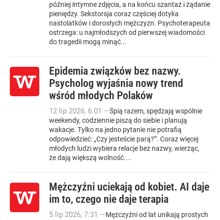
później intymne zdjęcia, a na końcu szantaż i żądanie
pieniędzy. Sekstorsja coraz częściej dotyka
nastolatków i dorosłych mężczyzn. Psychoterapeuta
ostrzega: u najmłodszych od pierwszej wiadomości
do tragedii mogą minąć...
Epidemia związków bez nazwy.
Psycholog wyjaśnia nowy trend
wśród młodych Polaków
12
lip
2026
,
6:01
—
Śpią razem, spędzają wspólnie
weekendy, codziennie piszą do siebie i planują
wakacje. Tylko na jedno pytanie nie potrafią
odpowiedzieć: „Czy jesteście parą?”. Coraz więcej
młodych ludzi wybiera relacje bez nazwy, wierząc,
że dają większą wolność....
Mężczyźni uciekają od kobiet. AI daje
im to, czego nie daje terapia
5
lip
2026
,
7:31
—
Mężczyźni od lat unikają prostych