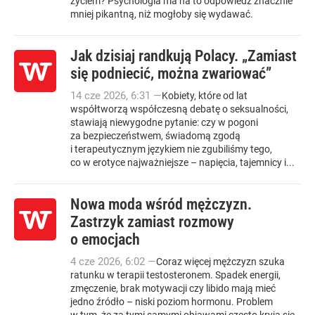
życiem? Psychologia ma na to odpowiedź znacznie
mniej pikantną, niż mogłoby się wydawać.
Jak dzisiaj randkują Polacy. „Zamiast
się podniecić, można zwariować”
14
cze
2026
,
6:31
—
Kobiety, które od lat
współtworzą współczesną debatę o seksualności,
stawiają niewygodne pytanie: czy w pogoni
za bezpieczeństwem, świadomą zgodą
i terapeutycznym językiem nie zgubiliśmy tego,
co w erotyce najważniejsze – napięcia, tajemnicy i...
Nowa moda wśród mężczyzn.
Zastrzyk zamiast rozmowy
o emocjach
4
cze
2026
,
6:02
—
Coraz więcej mężczyzn szuka
ratunku w terapii testosteronem. Spadek energii,
zmęczenie, brak motywacji czy libido mają mieć
jedno źródło – niski poziom hormonu. Problem