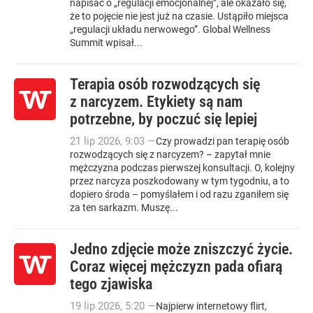
napisać o „regulacji emocjonalnej”, ale okazało się,
że to pojęcie nie jest już na czasie. Ustąpiło miejsca
„regulacji układu nerwowego”. Global Wellness
Summit wpisał...
Terapia osób rozwodzących się
z narcyzem. Etykiety są nam
potrzebne, by poczuć się lepiej
21
lip
2026
,
9:03
—
Czy prowadzi pan terapię osób
rozwodzących się z narcyzem? – zapytał mnie
mężczyzna podczas pierwszej konsultacji. O, kolejny
przez narcyza poszkodowany w tym tygodniu, a to
dopiero środa – pomyślałem i od razu zganiłem się
za ten sarkazm. Muszę...
Jedno zdjęcie może zniszczyć życie.
Coraz więcej mężczyzn pada ofiarą
tego zjawiska
19
lip
2026
,
5:20
—
Najpierw internetowy flirt,