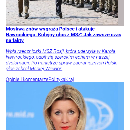
Moskwa znów wygraża Polsce i atakuje
Nawrockiego. Kolejny głos z MSZ: Jak zawsze czas
na fakty
Wpis rzeczniczki MSZ Rosji, która uderzyła w Karola
Nawrockiego, odbił się szerokim echem w naszej
dyplomacji. Po ministrze spraw zagranicznych Polski
głos zabrał Maciej Wewiór.
Opinie i komentarze
Polityka
Kraj