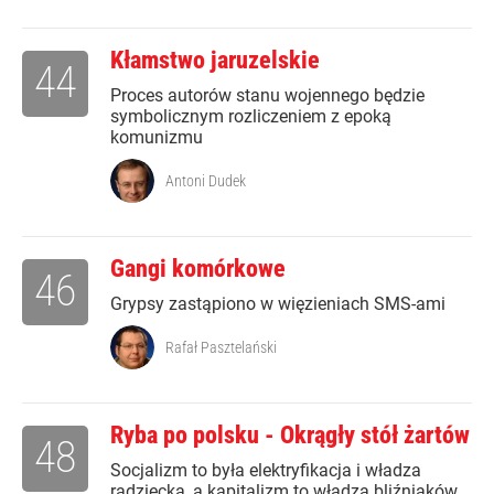
Kłamstwo jaruzelskie
44
Proces autorów stanu wojennego będzie
symbolicznym rozliczeniem z epoką
komunizmu
Antoni Dudek
Gangi komórkowe
46
Grypsy zastąpiono w więzieniach SMS-ami
Rafał Pasztelański
Ryba po polsku - Okrągły stół żartów
48
Socjalizm to była elektryfikacja i władza
radziecka, a kapitalizm to władza bliźniaków