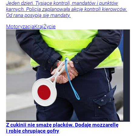
Jeden dzień. Tysiące kontroli, mandatów i punktów
karnych. Policja zaplanowała akcję kontroli kierowców.
Od rana posypią się mandaty.
Motoryzacja
Kraj
Życie
Z cukinii nie smażę placków. Dodaję mozzarellę
i robię chrupiące gofry