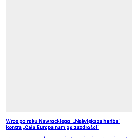
Wrze po roku Nawrockiego. „Największa hańba”
kontra „Cała Europa nam go zazdrości”