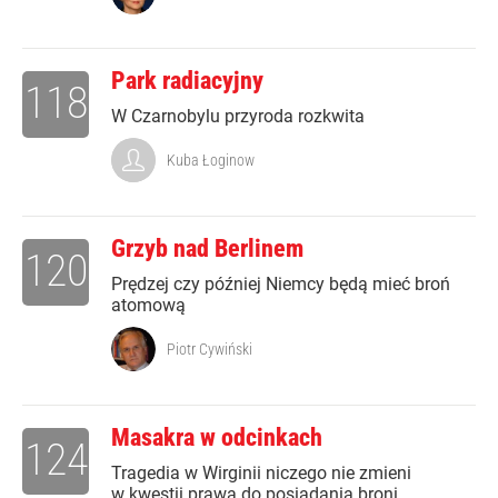
Park radiacyjny
118
W Czarnobylu przyroda rozkwita
Kuba Łoginow
Grzyb nad Berlinem
120
Prędzej czy później Niemcy będą mieć broń
atomową
Piotr Cywiński
Masakra w odcinkach
124
Tragedia w Wirginii niczego nie zmieni
w kwestii prawa do posiadania broni