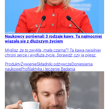
Naukowcy porównali 3 rodzaje kawy. Ta najmocniej
wiązała się z dłuższym życiem
Myślisz, że to zwykła „mała czarna”? Ta kawa najsilniej
chroni serce i wydłuża życie. Sprawdź, czy ją pijesz.
Produkty
Żywienie
Składniki odżywcze
Doniesienia
naukowe
Profilaktyka i leczenie
Badania