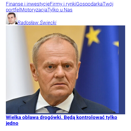
Finanse i inwestycje
Firmy i rynki
Gospodarka
Twój
portfel
Motoryzacja
Tylko u Nas
Radosław
Święcki
Wielka obława drogówki. Będą kontrolować tylko
jedno