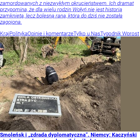
zamordowanych z niezwykłym okrucieństwem. Ich dramat
przypomina, że dla wielu rodzin Wołyń nie jest historią
zamkniętą, lecz bolesną raną, która do dziś nie została
zagojona.
Kraj
Polityka
Opinie i komentarze
Tylko u Nas
Tygodnik Wprost
Smoleńsk i „zdrada dyplomatyczna”. Niemcy: Kaczyński