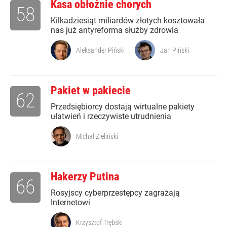
Kasa obłożnie chorych
58
Kilkadziesiąt miliardów złotych kosztowała
nas już antyreforma służby zdrowia
Aleksander Piński
Jan Piński
Pakiet w pakiecie
62
Przedsiębiorcy dostają wirtualne pakiety
ułatwień i rzeczywiste utrudnienia
Michał Zieliński
Hakerzy Putina
66
Rosyjscy cyberprzestępcy zagrażają
Internetowi
Krzysztof Trębski