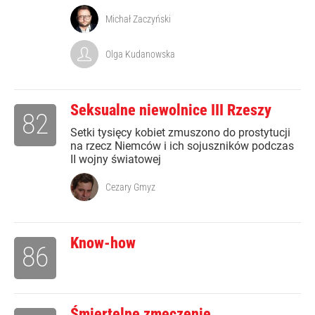
Michał Zaczyński
Olga Kudanowska
Seksualne niewolnice III Rzeszy
82
Setki tysięcy kobiet zmuszono do prostytucji
na rzecz Niemców i ich sojuszników podczas
II wojny światowej
Cezary Gmyz
Know-how
86
Śmiertelne zmęczenie