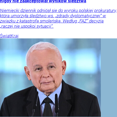
nigdy nie zaakceptował wyników śledztwa
Niemiecki dziennik odniósł się do wyroku polskiej prokuratury,
która umorzyła śledztwo ws. „zdrady dyplomatycznej” w
związku z katastrofą smoleńską. Według „FAZ” decyzja
„raczej nie uspokoi sytuacji”.
Świat
Kraj