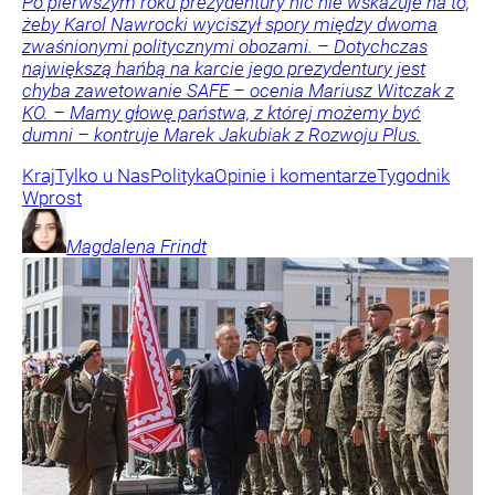
Po pierwszym roku prezydentury nic nie wskazuje na to,
żeby Karol Nawrocki wyciszył spory między dwoma
zwaśnionymi politycznymi obozami. – Dotychczas
największą hańbą na karcie jego prezydentury jest
chyba zawetowanie SAFE – ocenia Mariusz Witczak z
KO. – Mamy głowę państwa, z której możemy być
dumni – kontruje Marek Jakubiak z Rozwoju Plus.
Kraj
Tylko u Nas
Polityka
Opinie i komentarze
Tygodnik
Wprost
Magdalena
Frindt