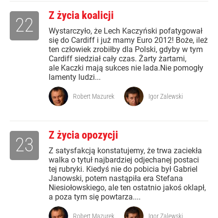
Z życia koalicji
22
Wystarczyło, że Lech Kaczyński pofatygował
się do Cardiff i już mamy Euro 2012! Boże, ileż
ten człowiek zrobiłby dla Polski, gdyby w tym
Cardiff siedział cały czas. Żarty żartami,
ale Kaczki mają sukces nie lada.Nie pomogły
lamenty ludzi...
Robert Mazurek
Igor Zalewski
Z życia opozycji
23
Z satysfakcją konstatujemy, że trwa zaciekła
walka o tytuł najbardziej odjechanej postaci
tej rubryki. Kiedyś nie do pobicia był Gabriel
Janowski, potem nastąpiła era Stefana
Niesiołowskiego, ale ten ostatnio jakoś oklapł,
a poza tym się powtarza....
Robert Mazurek
Igor Zalewski