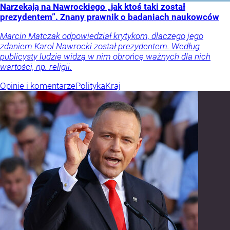
Narzekają na Nawrockiego „jak ktoś taki został
prezydentem”. Znany prawnik o badaniach naukowców
Marcin Matczak odpowiedział krytykom, dlaczego jego
zdaniem Karol Nawrocki został prezydentem. Według
publicysty ludzie widzą w nim obrońcę ważnych dla nich
wartości, np. religii.
Opinie i komentarze
Polityka
Kraj