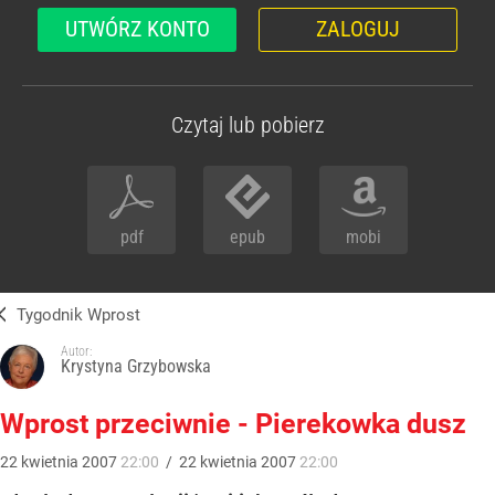
UTWÓRZ KONTO
ZALOGUJ
Czytaj lub pobierz
pdf
epub
mobi
Tygodnik Wprost
Autor:
Krystyna Grzybowska
Wprost przeciwnie - Pierekowka dusz
22
kwietnia
2007
22:00
/
22
kwietnia
2007
22:00