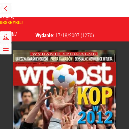
PRZEJDŹ
NA
WPROST
STRONĘ
GŁÓWNĄ
UBSKRYBUJ
Tygodnik Wprost
ZALOGUJ
Wydanie
: 17/18/2007
(1270)
MENU