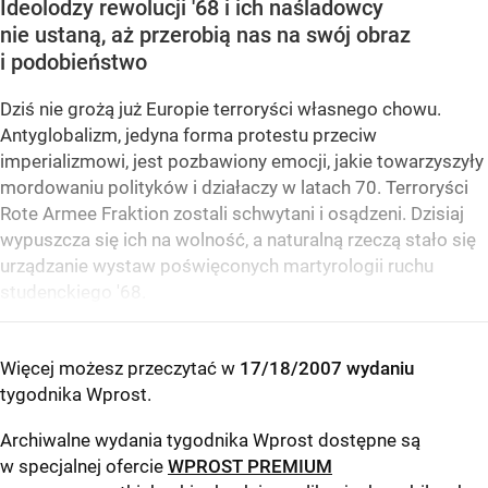
Ideolodzy rewolucji '68 i ich naśladowcy
nie ustaną, aż przerobią nas na swój obraz
i podobieństwo
Dziś nie grożą już Europie terroryści własnego chowu.
Antyglobalizm, jedyna forma protestu przeciw
imperializmowi, jest pozbawiony emocji, jakie towarzyszyły
mordowaniu polityków i działaczy w latach 70. Terroryści
Rote Armee Fraktion zostali schwytani i osądzeni. Dzisiaj
wypuszcza się ich na wolność, a naturalną rzeczą stało się
urządzanie wystaw poświęconych martyrologii ruchu
studenckiego '68.
Więcej możesz przeczytać w
17/18/2007 wydaniu
tygodnika Wprost
.
Archiwalne wydania tygodnika Wprost dostępne są
w specjalnej ofercie
WPROST PREMIUM