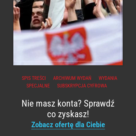
SPIS TREŚCI
ARCHIWUM WYDAŃ
WYDANIA
SPECJALNE
SUBSKRYPCJA CYFROWA
Nie masz konta? Sprawdź
co zyskasz!
Zobacz ofertę dla Ciebie