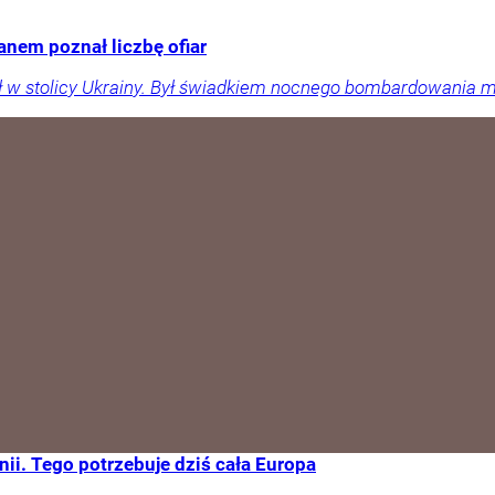
anem poznał liczbę ofiar
ił w stolicy Ukrainy. Był świadkiem nocnego bombardowania m
ii. Tego potrzebuje dziś cała Europa