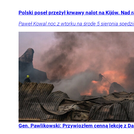
Polski poseł przeżył krwawy nalot na Kijów. Nad r
Paweł Kowal noc z wtorku na środę 5 sierpnia spędz
Gen. Pawlikowski: Przywiozłem cenną lekcję z Dan