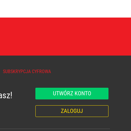
SUBSKRYPCJA CYFROWA
UTWÓRZ KONTO
asz!
ZALOGUJ