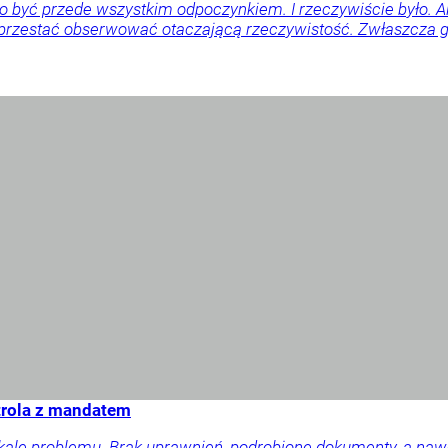
o być przede wszystkim odpoczynkiem. I rzeczywiście było. 
 przestać obserwować otaczającą rzeczywistość. Zwłaszcza gd
trola z mandatem
skalę problemu. Brak uprawnień, podrobione dokumenty, a na