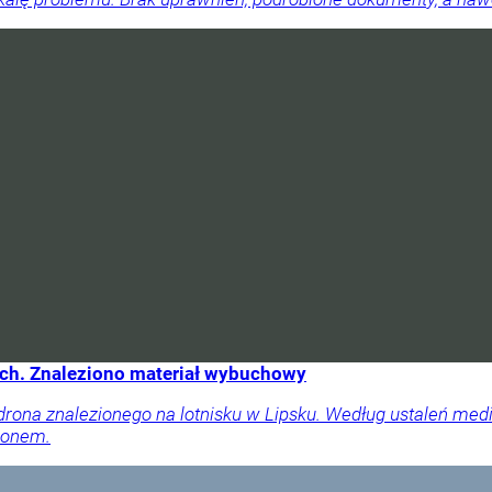
ech. Znaleziono materiał wybuchowy
drona znalezionego na lotnisku w Lipsku. Według ustaleń me
ronem.