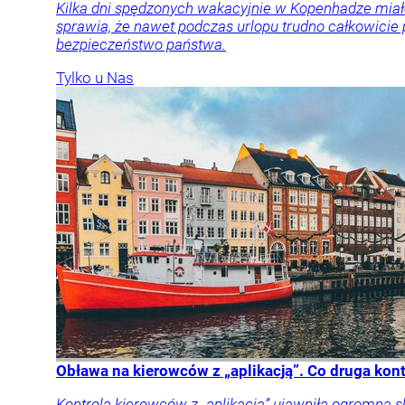
Kilka dni spędzonych wakacyjnie w Kopenhadze miał
sprawia, że nawet podczas urlopu trudno całkowicie
bezpieczeństwo państwa.
Tylko u Nas
Obława na kierowców z „aplikacją”. Co druga kon
Kontrola kierowców z „aplikacją” ujawniła ogromną 