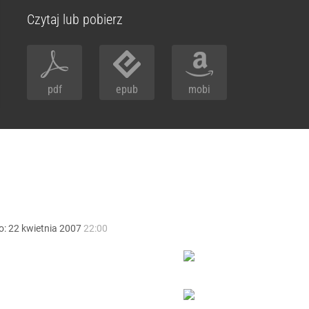
Czytaj lub pobierz
pdf
epub
mobi
o:
22
kwietnia
2007
22:00