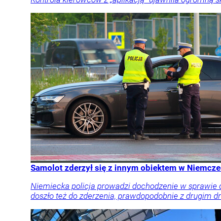
Samolot zderzył się z innym obiektem w Niemcz
Niemiecka policja prowadzi dochodzenie w sprawie 
doszło też do zderzenia, prawdopodobnie z drugim d