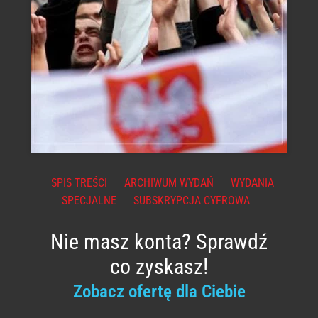
SPIS TREŚCI
ARCHIWUM WYDAŃ
WYDANIA
SPECJALNE
SUBSKRYPCJA CYFROWA
Nie masz konta? Sprawdź
co zyskasz!
Zobacz ofertę dla Ciebie