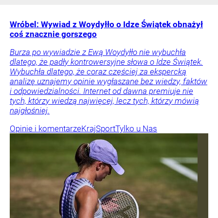
Wróbel: Wywiad z Woydyłło o Idze Świątek obnażył
coś znacznie gorszego
Burza po wywiadzie z Ewą Woydyłło nie wybuchła
dlatego, że padły kontrowersyjne słowa o Idze Świątek.
Wybuchła dlatego, że coraz częściej za ekspercką
analizę uznajemy opinie wygłaszane bez wiedzy, faktów
i odpowiedzialności. Internet od dawna premiuje nie
tych, którzy wiedzą najwięcej, lecz tych, którzy mówią
najgłośniej.
Opinie i komentarze
Kraj
Sport
Tylko u Nas