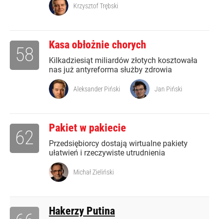
Krzysztof Trębski
Kasa obłożnie chorych
58
Kilkadziesiąt miliardów złotych kosztowała
nas już antyreforma służby zdrowia
Aleksander Piński
Jan Piński
Pakiet w pakiecie
62
Przedsiębiorcy dostają wirtualne pakiety
ułatwień i rzeczywiste utrudnienia
Michał Zieliński
Hakerzy Putina