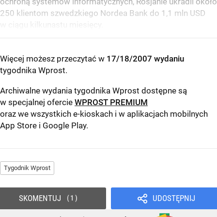
ochroną systemów informatycznych, Rosjanie ukradli około
250 klientom szwedzkiego Nordea Bank do 1,1 mln USD
w ciągu kilkunastu miesięcy.
Więcej możesz przeczytać w
17/18/2007 wydaniu
tygodnika Wprost
.
Archiwalne wydania tygodnika Wprost dostępne są
w specjalnej ofercie
WPROST PREMIUM
oraz we wszystkich e-kioskach i w aplikacjach mobilnych
App Store
i
Google Play
.
Tygodnik Wprost
SKOMENTUJ
UDOSTĘPNIJ
1