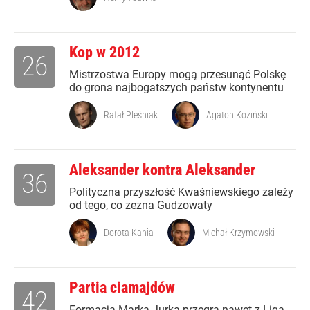
Kop w 2012
26
Mistrzostwa Europy mogą przesunąć Polskę
do grona najbogatszych państw kontynentu
Rafał Pleśniak
Agaton Koziński
Aleksander kontra Aleksander
36
Polityczna przyszłość Kwaśniewskiego zależy
od tego, co zezna Gudzowaty
Dorota Kania
Michał Krzymowski
Partia ciamajdów
42
Formacja Marka Jurka przegra nawet z Ligą