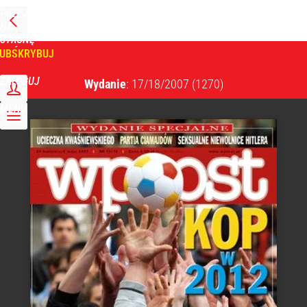
PRZEJDŹ
NA
WPROST
STRONĘ
GŁÓWNĄ
UBSKRYBUJ
Tygodnik Wprost
ZALOGUJ
Wydanie
: 17/18/2007
(1270)
MENU