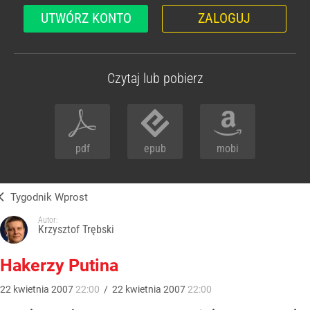
UTWÓRZ KONTO
ZALOGUJ
Czytaj lub pobierz
pdf
epub
mobi
Tygodnik Wprost
Autor:
Krzysztof Trębski
Hakerzy Putina
22
kwietnia
2007
22:00
/
22
kwietnia
2007
22:00