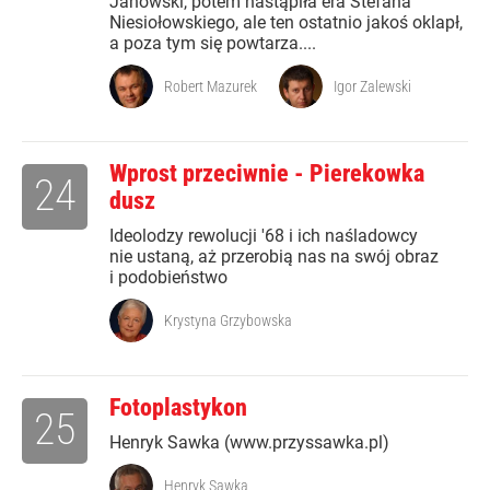
Janowski, potem nastąpiła era Stefana
Niesiołowskiego, ale ten ostatnio jakoś oklapł,
a poza tym się powtarza....
Robert Mazurek
Igor Zalewski
Wprost przeciwnie - Pierekowka
24
dusz
Ideolodzy rewolucji '68 i ich naśladowcy
nie ustaną, aż przerobią nas na swój obraz
i podobieństwo
Krystyna Grzybowska
Fotoplastykon
25
Henryk Sawka (www.przyssawka.pl)
Henryk Sawka