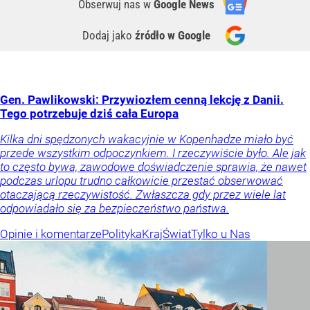
Obserwuj nas
w
Google News
Dodaj jako
źródło w Google
Gen. Pawlikowski: Przywiozłem cenną lekcję z Danii.
Tego potrzebuje dziś cała Europa
Kilka dni spędzonych wakacyjnie w Kopenhadze miało być
przede wszystkim odpoczynkiem. I rzeczywiście było. Ale jak
to często bywa, zawodowe doświadczenie sprawia, że nawet
podczas urlopu trudno całkowicie przestać obserwować
otaczającą rzeczywistość. Zwłaszcza gdy przez wiele lat
odpowiadało się za bezpieczeństwo państwa.
Opinie i komentarze
Polityka
Kraj
Świat
Tylko u Nas