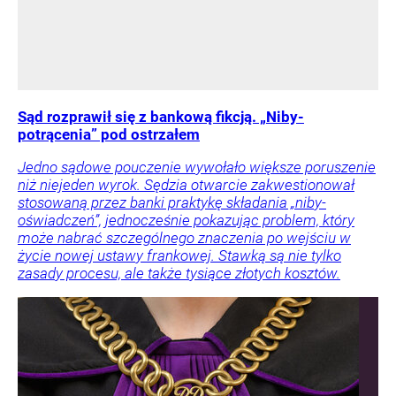
Sąd rozprawił się z bankową fikcją. „Niby-
potrącenia” pod ostrzałem
Jedno sądowe pouczenie wywołało większe poruszenie
niż niejeden wyrok. Sędzia otwarcie zakwestionował
stosowaną przez banki praktykę składania „niby-
oświadczeń”, jednocześnie pokazując problem, który
może nabrać szczególnego znaczenia po wejściu w
życie nowej ustawy frankowej. Stawką są nie tylko
zasady procesu, ale także tysiące złotych kosztów.