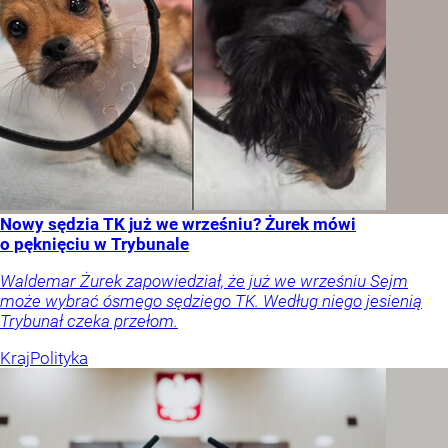
Nowy sędzia TK już we wrześniu? Żurek mówi
o pęknięciu w Trybunale
Waldemar Żurek zapowiedział, że już we wrześniu Sejm
może wybrać ósmego sędziego TK. Według niego jesienią
Trybunał czeka przełom.
Kraj
Polityka