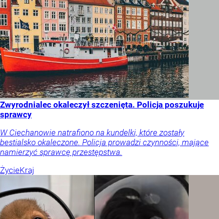
Zwyrodnialec okaleczył szczenięta. Policja poszukuje
sprawcy
W Ciechanowie natrafiono na kundelki, które zostały
bestialsko okaleczone. Policja prowadzi czynności, mające
namierzyć sprawcę przestępstwa.
Życie
Kraj