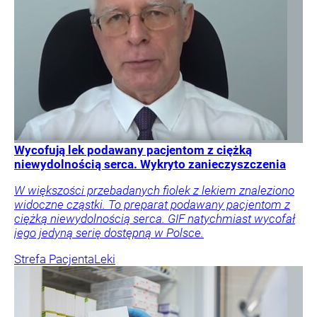
Wycofują lek podawany pacjentom z ciężką
niewydolnością serca. Wykryto zanieczyszczenia
W większości przebadanych fiolek z lekiem znaleziono
widoczne cząstki. To preparat podawany pacjentom z
ciężką niewydolnością serca. GIF natychmiast wycofał
jego jedyną serię dostępną w Polsce.
Strefa Pacjenta
Leki