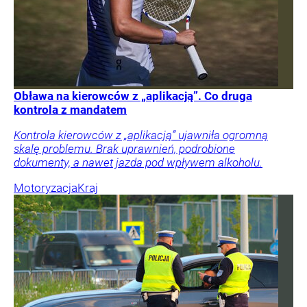
Obława na kierowców z „aplikacją”. Co druga
kontrola z mandatem
Kontrola kierowców z „aplikacją” ujawniła ogromną
skalę problemu. Brak uprawnień, podrobione
dokumenty, a nawet jazda pod wpływem alkoholu.
Motoryzacja
Kraj