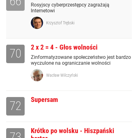
66
Rosyjscy cyberprzestępcy zagrażają
Internetowi
Krzysztof Trębski
2 x 2 = 4 - Głos wolności
70
Zinformatyzowane społeczeństwo jest bardzo
wyczulone na ograniczanie wolności
Wacław Wilczyński
Supersam
72
Krótko po wolsku - Hiszpański
73