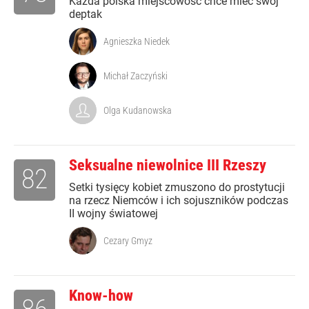
Każda polska miejscowość chce mieć swój
deptak
Agnieszka Niedek
Michał Zaczyński
Olga Kudanowska
Seksualne niewolnice III Rzeszy
82
Setki tysięcy kobiet zmuszono do prostytucji
na rzecz Niemców i ich sojuszników podczas
II wojny światowej
Cezary Gmyz
Know-how