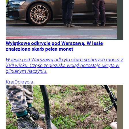
Wyjątkowe odkrycie pod Warszawą. W lesie
znaleziono skarb pełen monet
W lesie pod Warszawą odkryto skarb srebrnych monet z
XVII wieku. Część znaleziska wciąż pozostaje ukryta w
glinianym naczyniu.
Kraj
Odkrycia