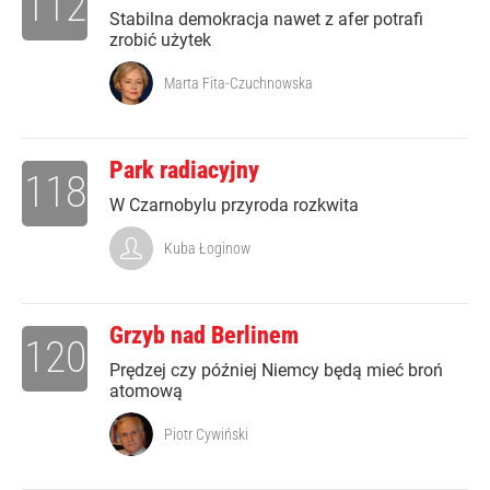
112
Stabilna demokracja nawet z afer potrafi
zrobić użytek
Marta Fita-Czuchnowska
Park radiacyjny
118
W Czarnobylu przyroda rozkwita
Kuba Łoginow
Grzyb nad Berlinem
120
Prędzej czy później Niemcy będą mieć broń
atomową
Piotr Cywiński