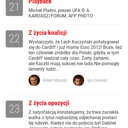
Playback
21
Michel Platini, prezes UFA © A.
KARDASZ/FORUM, AFP PHOTO
Z życia koalicji
22
Wystarczyło, że Lech Kaczyński pofatygował
się do Cardiff i już mamy Euro 2012! Boże, ileż
ten człowiek zrobiłby dla Polski, gdyby w tym
Cardiff siedział cały czas. Żarty żartami,
ale Kaczki mają sukces nie lada.Nie pomogły
lamenty ludzi...
Robert Mazurek
Igor Zalewski
Z życia opozycji
23
Z satysfakcją konstatujemy, że trwa zaciekła
walka o tytuł najbardziej odjechanej postaci
tej rubryki. Kiedyś nie do pobicia był Gabriel