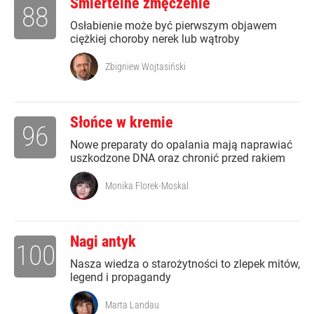
Śmiertelne zmęczenie
88
Osłabienie może być pierwszym objawem
ciężkiej choroby nerek lub wątroby
Zbigniew Wojtasiński
Słońce w kremie
96
Nowe preparaty do opalania mają naprawiać
uszkodzone DNA oraz chronić przed rakiem
Monika Florek-Moskal
Nagi antyk
100
Nasza wiedza o starożytności to zlepek mitów,
legend i propagandy
Marta Landau