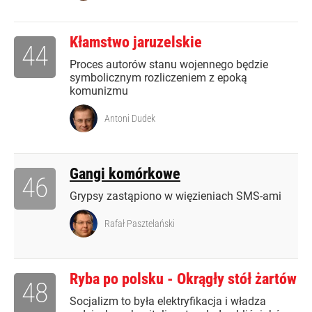
Kłamstwo jaruzelskie
44
Proces autorów stanu wojennego będzie
symbolicznym rozliczeniem z epoką
komunizmu
Antoni Dudek
Gangi komórkowe
46
Grypsy zastąpiono w więzieniach SMS-ami
Rafał Pasztelański
Ryba po polsku - Okrągły stół żartów
48
Socjalizm to była elektryfikacja i władza