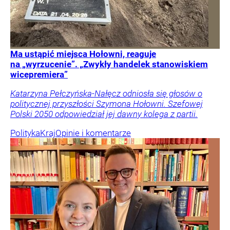
Ma ustąpić miejsca Hołowni, reaguje
na „wyrzucenie”. „Zwykły handelek stanowiskiem
wicepremiera”
Katarzyna Pełczyńska-Nałęcz odniosła się głosów o
politycznej przyszłości Szymona Hołowni. Szefowej
Polski 2050 odpowiedział jej dawny kolega z partii.
Polityka
Kraj
Opinie i komentarze