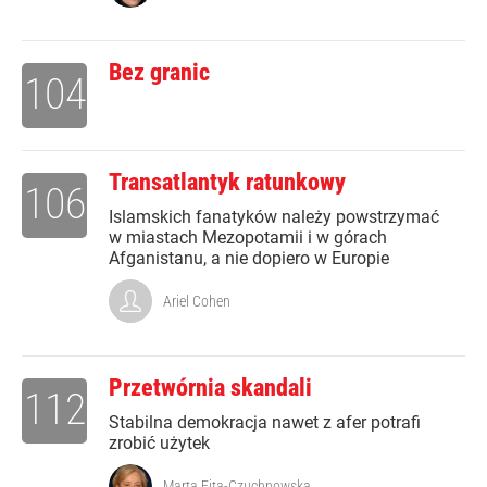
Bez granic
104
Transatlantyk ratunkowy
106
Islamskich fanatyków należy powstrzymać
w miastach Mezopotamii i w górach
Afganistanu, a nie dopiero w Europie
Ariel Cohen
Przetwórnia skandali
112
Stabilna demokracja nawet z afer potrafi
zrobić użytek
Marta Fita-Czuchnowska