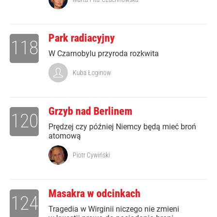
Park radiacyjny
118
W Czarnobylu przyroda rozkwita
Kuba Łoginow
Grzyb nad Berlinem
120
Prędzej czy później Niemcy będą mieć broń
atomową
Piotr Cywiński
Masakra w odcinkach
124
Tragedia w Wirginii niczego nie zmieni