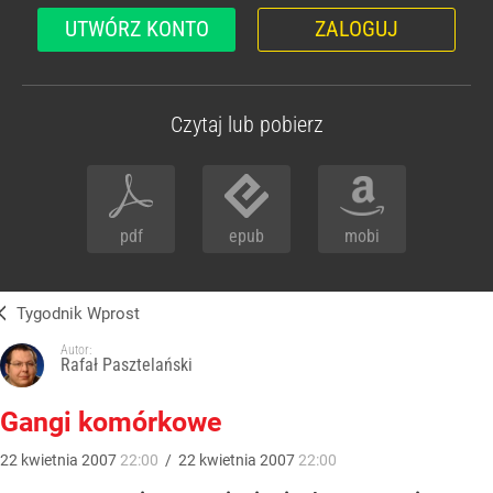
UTWÓRZ KONTO
ZALOGUJ
Czytaj lub pobierz
pdf
epub
mobi
Tygodnik Wprost
Autor:
Rafał Pasztelański
Gangi komórkowe
22
kwietnia
2007
22:00
/
22
kwietnia
2007
22:00