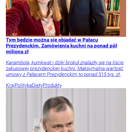
Tym będzie można się objadać w Pałacu
Prezydenckim. Zamówienia kuchni na ponad pół
miliona zł
Karambola, kumkwat i dziki brokuł znalazły się na liście
zakupowej prezydenckiej kuchni. Maksymalna wartość
umowy z Pałacem Prezydenckim to ponad 515 tys. zł.
Kraj
Polityka
Diety
Produkty