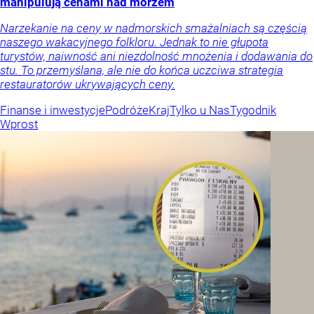
manipulują cenami nad morzem
Narzekanie na ceny w nadmorskich smażalniach są częścią
naszego wakacyjnego folkloru. Jednak to nie głupota
turystów, naiwność ani niezdolność mnożenia i dodawania do
stu. To przemyślana, ale nie do końca uczciwa strategia
restauratorów ukrywających ceny.
Finanse i inwestycje
Podróże
Kraj
Tylko u Nas
Tygodnik
Wprost