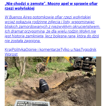
„Nie chodzi o zemstę”. Mocny apel w sprawie ofiar
rzezi wołyńskiej
W Buenos Aires potomkowie ofiar rzezi wołyńskiej
wciąż pokazują rodzinne zdjęcia i listy, wspominając
bliskich zamordowanych z niezwykłym okrucieństwem.
Ich dramat przypomina, że dla wielu rodzin Wołyń nie
jest historią zamkniętą, lecz bolesną raną, która do dziś
nie została zagojona.
Kraj
Polityka
Opinie i komentarze
Tylko u Nas
Tygodnik
Wprost