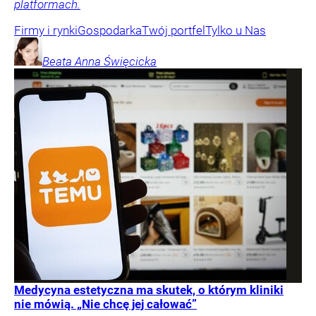
platformach.
Firmy i rynki
Gospodarka
Twój portfel
Tylko u Nas
Beata Anna
Święcicka
Medycyna estetyczna ma skutek, o którym kliniki
nie mówią. „Nie chcę jej całować”