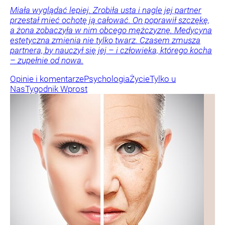
Miała wyglądać lepiej. Zrobiła usta i nagle jej partner
przestał mieć ochotę ją całować. On poprawił szczękę,
a żona zobaczyła w nim obcego mężczyznę. Medycyna
estetyczna zmienia nie tylko twarz. Czasem zmusza
partnera, by nauczył się jej – i człowieka, którego kocha
– zupełnie od nowa.
Opinie i komentarze
Psychologia
Życie
Tylko u
Nas
Tygodnik Wprost