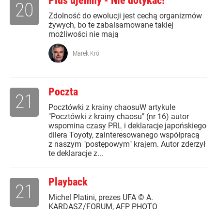
Plus ujemny - Nie dotykać!
20
Zdolność do ewolucji jest cechą organizmów
żywych, bo te zabalsamowane takiej
możliwości nie mają
Marek Król
Poczta
21
Pocztówki z krainy chaosuW artykule
"Pocztówki z krainy chaosu" (nr 16) autor
wspomina czasy PRL i deklaracje japońskiego
dilera Toyoty, zainteresowanego współpracą
z naszym "postępowym" krajem. Autor zderzył
te deklaracje z...
Playback
21
Michel Platini, prezes UFA © A.
KARDASZ/FORUM, AFP PHOTO