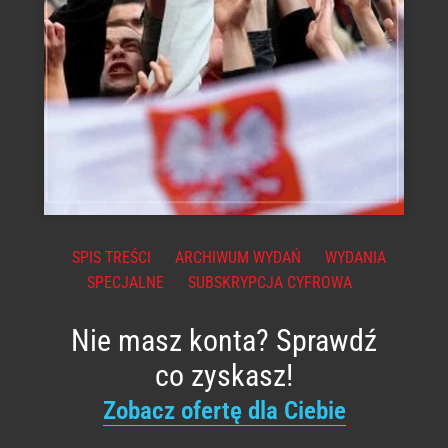
SPIS TREŚCI
ARCHIWUM WYDAŃ
WYDANIA
SPECJALNE
SUBSKRYPCJA CYFROWA
Nie masz konta? Sprawdź
co zyskasz!
Zobacz ofertę dla Ciebie