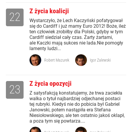
Z życia koalicji
22
Wystarczyło, że Lech Kaczyński pofatygował
się do Cardiff i już mamy Euro 2012! Boże, ileż
ten człowiek zrobiłby dla Polski, gdyby w tym
Cardiff siedział cały czas. Żarty żartami,
ale Kaczki mają sukces nie lada.Nie pomogły
lamenty ludzi...
Robert Mazurek
Igor Zalewski
Z życia opozycji
23
Z satysfakcją konstatujemy, że trwa zaciekła
walka o tytuł najbardziej odjechanej postaci
tej rubryki. Kiedyś nie do pobicia był Gabriel
Janowski, potem nastąpiła era Stefana
Niesiołowskiego, ale ten ostatnio jakoś oklapł,
a poza tym się powtarza....