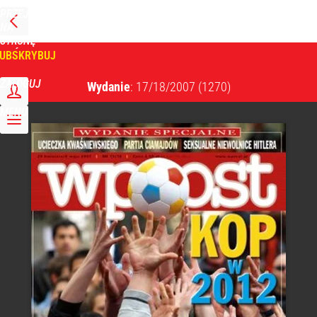
PRZEJDŹ
NA
WPROST
STRONĘ
GŁÓWNĄ
UBSKRYBUJ
Tygodnik Wprost
ZALOGUJ
Wydanie
: 17/18/2007
(1270)
MENU