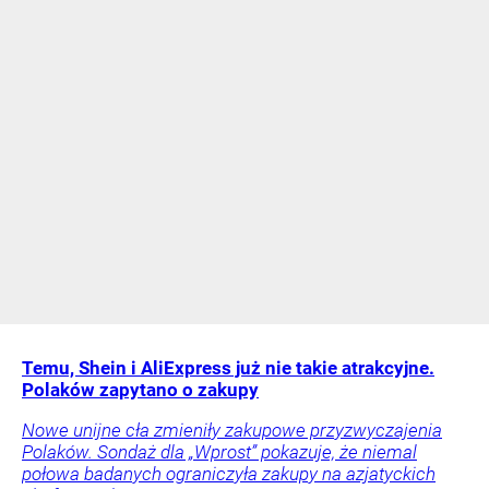
Temu, Shein i AliExpress już nie takie atrakcyjne.
Polaków zapytano o zakupy
Nowe unijne cła zmieniły zakupowe przyzwyczajenia
Polaków. Sondaż dla „Wprost” pokazuje, że niemal
połowa badanych ograniczyła zakupy na azjatyckich