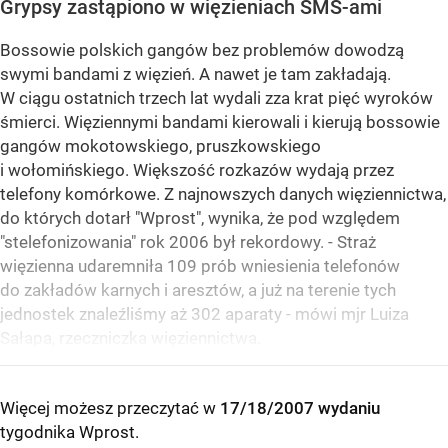
Grypsy zastąpiono w więzieniach SMS-ami
Bossowie polskich gangów bez problemów dowodzą
swymi bandami z więzień. A nawet je tam zakładają.
W ciągu ostatnich trzech lat wydali zza krat pięć wyroków
śmierci. Więziennymi bandami kierowali i kierują bossowie
gangów mokotowskiego, pruszkowskiego
i wołomińskiego. Większość rozkazów wydają przez
telefony komórkowe. Z najnowszych danych więziennictwa,
do których dotarł "Wprost", wynika, że pod względem
"stelefonizowania" rok 2006 był rekordowy. - Straż
więzienna udaremniła 109 prób wniesienia telefonów
do zakładów karnych i aresztów, a już na terenie tych
jednostek znaleźliśmy aż 302 aparaty - mówi mjr Luiza
Sałapa, rzeczniczka więziennictwa.
Więcej możesz przeczytać w
17/18/2007 wydaniu
tygodnika Wprost
.