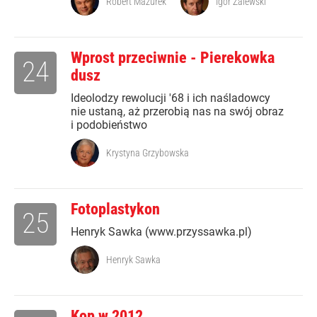
Robert Mazurek
Igor Zalewski
Wprost przeciwnie - Pierekowka
24
dusz
Ideolodzy rewolucji '68 i ich naśladowcy
nie ustaną, aż przerobią nas na swój obraz
i podobieństwo
Krystyna Grzybowska
Fotoplastykon
25
Henryk Sawka (www.przyssawka.pl)
Henryk Sawka
Kop w 2012