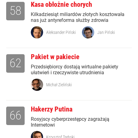
Kasa obłożnie chorych
58
Kilkadziesiąt miliardów złotych kosztowała
nas już antyreforma służby zdrowia
Aleksander Piński
Jan Piński
Pakiet w pakiecie
62
Przedsiębiorcy dostają wirtualne pakiety
ułatwień i rzeczywiste utrudnienia
Michał Zieliński
Hakerzy Putina
66
Rosyjscy cyberprzestępcy zagrażają
Internetowi
Krzysztof Trębski