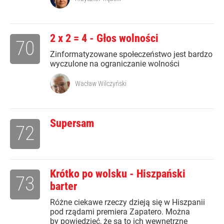
2 x 2 = 4 - Głos wolności
70
Zinformatyzowane społeczeństwo jest bardzo
wyczulone na ograniczanie wolności
Wacław Wilczyński
Supersam
72
Krótko po wolsku - Hiszpański
73
barter
Różne ciekawe rzeczy dzieją się w Hiszpanii
pod rządami premiera Zapatero. Można
by powiedzieć, że są to ich wewnętrzne