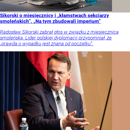
Sikorski o miesięcznicy i „kłamstwach sekciarzy
smoleńskich”. „Na tym zbudowali imperium”
Radosław Sikorski zabrał głos w związku z miesięcznicą
smoleńską. Lider polskiej dyplomacji przypomniał, że
„prawda o wypadku jest znana od początku”.