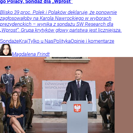
go Polacy. Sondaż dla „Wprost”
Blisko 39 proc. Polek i Polaków deklaruje, że ponownie
zagłosowałoby na Karola Nawrockiego w wyborach
prezydenckich – wynika z sondażu SW Research dla
„Wprost”. Grupa krytyków głowy państwa jest liczniejsza.
Sondaże
Kraj
Tylko u Nas
Polityka
Opinie i komentarze
Magdalena
Frindt