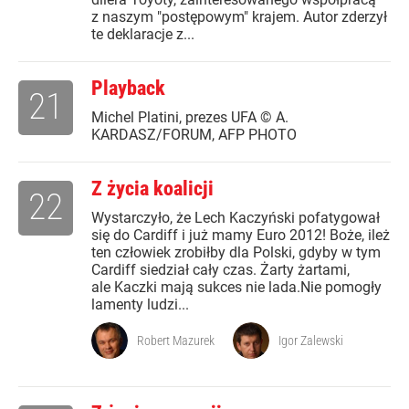
z naszym "postępowym" krajem. Autor zderzył
te deklaracje z...
Playback
21
Michel Platini, prezes UFA © A.
KARDASZ/FORUM, AFP PHOTO
Z życia koalicji
22
Wystarczyło, że Lech Kaczyński pofatygował
się do Cardiff i już mamy Euro 2012! Boże, ileż
ten człowiek zrobiłby dla Polski, gdyby w tym
Cardiff siedział cały czas. Żarty żartami,
ale Kaczki mają sukces nie lada.Nie pomogły
lamenty ludzi...
Robert Mazurek
Igor Zalewski