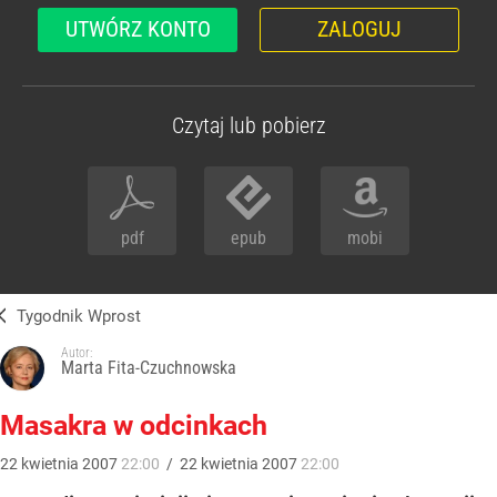
UTWÓRZ KONTO
ZALOGUJ
Czytaj lub pobierz
pdf
epub
mobi
Tygodnik Wprost
Autor:
Marta Fita-Czuchnowska
Masakra w odcinkach
22
kwietnia
2007
22:00
/
22
kwietnia
2007
22:00