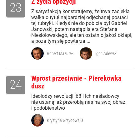
Z życia opozycji
23
Z satysfakcją konstatujemy, że trwa zaciekła
walka o tytuł najbardziej odjechanej postaci
tej rubryki. Kiedyś nie do pobicia był Gabriel
Janowski, potem nastąpiła era Stefana
Niesiołowskiego, ale ten ostatnio jakoś oklapł,
a poza tym się powtarza....
Robert Mazurek
Igor Zalewski
Wprost przeciwnie - Pierekowka
24
dusz
Ideolodzy rewolucji '68 i ich naśladowcy
nie ustaną, aż przerobią nas na swój obraz
i podobieństwo
Krystyna Grzybowska