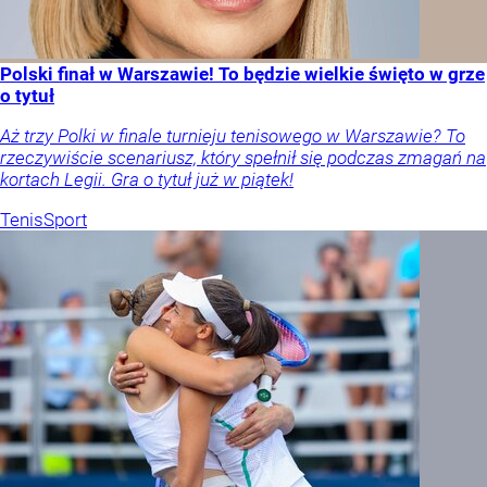
Polski finał w Warszawie! To będzie wielkie święto w grze
o tytuł
Aż trzy Polki w finale turnieju tenisowego w Warszawie? To
rzeczywiście scenariusz, który spełnił się podczas zmagań na
kortach Legii. Gra o tytuł już w piątek!
Tenis
Sport