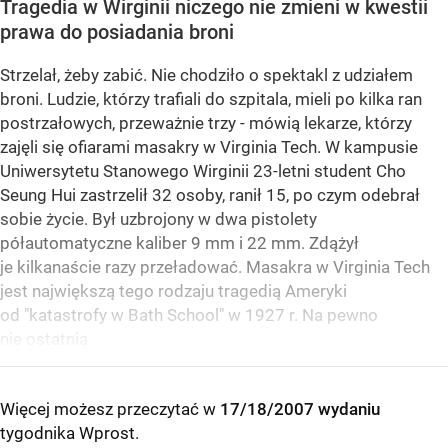
Tragedia w Wirginii niczego nie zmieni w kwestii
prawa do posiadania broni
Strzelał, żeby zabić. Nie chodziło o spektakl z udziałem
broni. Ludzie, którzy trafiali do szpitala, mieli po kilka ran
postrzałowych, przeważnie trzy - mówią lekarze, którzy
zajęli się ofiarami masakry w Virginia Tech. W kampusie
Uniwersytetu Stanowego Wirginii 23-letni student Cho
Seung Hui zastrzelił 32 osoby, ranił 15, po czym odebrał
sobie życie. Był uzbrojony w dwa pistolety
półautomatyczne kaliber 9 mm i 22 mm. Zdążył
je kilkanaście razy przeładować. Masakra w Virginia Tech
jest największą tego rodzaju tragedią Ameryki
od "katastrofy w Bath School" w 1927 r. Na pewno
nie ostatnią.
Więcej możesz przeczytać w
17/18/2007 wydaniu
tygodnika Wprost
.