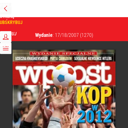
PRZEJDŹ
NA
WPROST
STRONĘ
GŁÓWNĄ
UBSKRYBUJ
Tygodnik Wprost
ZALOGUJ
Wydanie
: 17/18/2007
(1270)
MENU