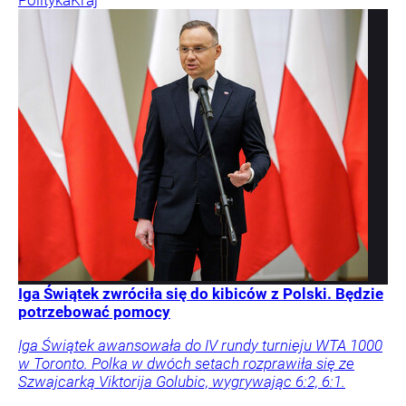
Polityka
Kraj
Iga Świątek zwróciła się do kibiców z Polski. Będzie
potrzebować pomocy
Iga Świątek awansowała do IV rundy turnieju WTA 1000
w Toronto. Polka w dwóch setach rozprawiła się ze
Szwajcarką Viktorija Golubic, wygrywając 6:2, 6:1.