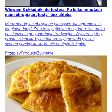
Wlewam 3 składniki do tostera. Po kilku minutach
mam chrupiące „tosty” bez chleba
Masz ochotę na chrupiące pieczywo, ale ograniczasz
węglowodany? Zrób te wyjątkowe tosty, które w smaku
do złudzenia przypominają tradycyjne. Wystarczą trzy
proste składniki, by na talerzu wylądowała pyszna,
sycąca przekąska, która nie obciąża żołądka.
Przepisy
Produkty
Żywienie