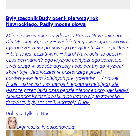
Były rzecznik Dudy ocenił pierwszy rok
Nawrockiego. Padły mocne słowa
Mija pierwszy rok prezydentury Karola Nawrockiego.
Dla Marcina Kędryny – wieloletniego współpracownika i
byłego rzecznika prasowego prezydenta Andrzeja Dudy
– bilans jest pozytywny: – Karol Nawrocki na obecny
czas permanentnego kryzysu politycznego sprawuje
swój urząd w sposób dojrzały i adekwatny do wyzwań –
akcentuje. Jednocześnie przestrzega przed
porównywaniem kolejnych prezydentów. – Andrzej
Duda zdał w paru sytuacjach egzamin celująco, ale
jeszcze przez jakiś czas będzie niedoceniony, jak kiedyś
Aleksander Kwaśniewski, a po latach się to zmieniło –
tłumaczy były rzecznik Andrzeja Dudy.
Polityka
Tylko u Nas
Agnieszka
Niesłuchowska