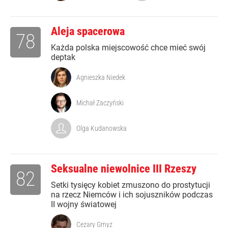
Aleja spacerowa
78
Każda polska miejscowość chce mieć swój
deptak
Agnieszka Niedek
Michał Zaczyński
Olga Kudanowska
Seksualne niewolnice III Rzeszy
82
Setki tysięcy kobiet zmuszono do prostytucji
na rzecz Niemców i ich sojuszników podczas
II wojny światowej
Cezary Gmyz