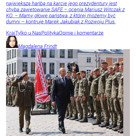
największą hańbą na karcie jego prezydentury jest
chyba zawetowanie SAFE – ocenia Mariusz Witczak z
KO. – Mamy głowę państwa, z której możemy być
dumni – kontruje Marek Jakubiak z Rozwoju Plus.
Kraj
Tylko u Nas
Polityka
Opinie i komentarze
Magdalena
Frindt