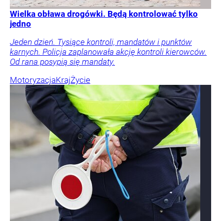
Wielka obława drogówki. Będą kontrolować tylko
jedno
Jeden dzień. Tysiące kontroli, mandatów i punktów
karnych. Policja zaplanowała akcję kontroli kierowców.
Od rana posypią się mandaty.
Motoryzacja
Kraj
Życie