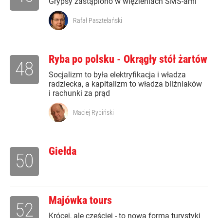
Grypsy zastąpiono w więzieniach SMS-ami
Rafał Pasztelański
Ryba po polsku - Okrągły stół żartów
48
Socjalizm to była elektryfikacja i władza
radziecka, a kapitalizm to władza bliźniaków
i rachunki za prąd
Maciej Rybiński
Giełda
50
Majówka tours
52
Krócej, ale częściej - to nowa forma turystyki