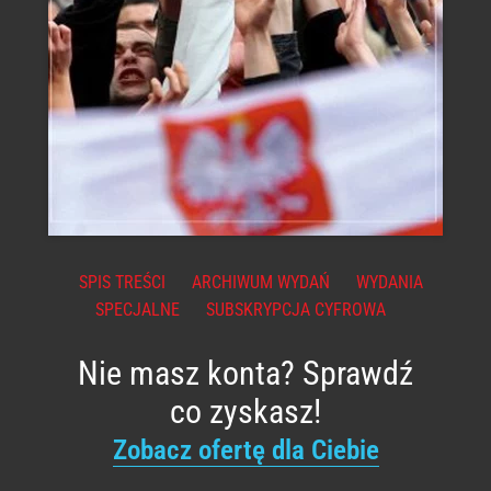
SPIS TREŚCI
ARCHIWUM WYDAŃ
WYDANIA
SPECJALNE
SUBSKRYPCJA CYFROWA
Nie masz konta? Sprawdź
co zyskasz!
Zobacz ofertę dla Ciebie