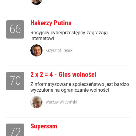
Hakerzy Putina
66
Rosyjscy cyberprzestępcy zagrażają
Internetowi
Krzysztof Trębski
2 x 2 = 4 - Głos wolności
70
Zinformatyzowane społeczeństwo jest bardzo
wyczulone na ograniczanie wolności
Wacław Wilczyński
Supersam
72