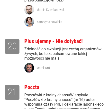
przewodniczącym SLD
Marcin Dzierżanowski
Katarzyna Nowicka
Plus ujemny - Nie dotykać!
20
Zdolność do ewolucji jest cechą organizmów
żywych, bo te zabalsamowane takiej
możliwości nie mają
Marek Król
Poczta
21
Pocztówki z krainy chaosuW artykule
"Pocztówki z krainy chaosu" (nr 16) autor
wspomina czasy PRL i deklaracje japońskiego
dilera Toyoty, zainteresowanego współpracą