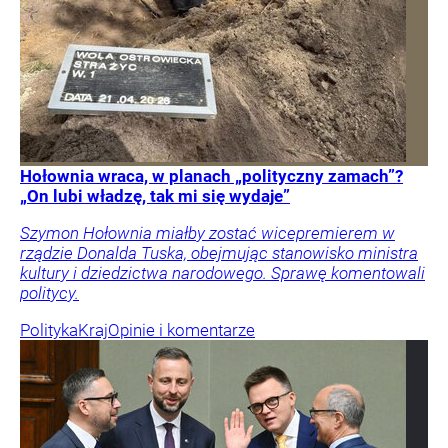
Hołownia wraca, w planach „polityczny zamach”?
„On lubi władzę, tak mi się wydaje”
Szymon Hołownia miałby zostać wicepremierem w
rządzie Donalda Tuska, obejmując stanowisko ministra
kultury i dziedzictwa narodowego. Sprawę komentowali
politycy.
Polityka
Kraj
Opinie i komentarze