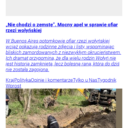
„Nie chodzi o zemstę”. Mocny apel w sprawie ofiar
rzezi wołyńskiej
W Buenos Aires potomkowie ofiar rzezi wołyńskiej
wciąż pokazują rodzinne zdjęcia i listy, wspominając
bliskich zamordowanych z niezwykłym okrucieństwem.
Ich dramat przypomina, że dla wielu rodzin Wołyń nie
jest historią zamkniętą, lecz bolesną raną, która do dziś
nie została zagojona.
Kraj
Polityka
Opinie i komentarze
Tylko u Nas
Tygodnik
Wprost