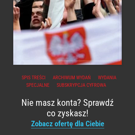
SPIS TREŚCI
ARCHIWUM WYDAŃ
WYDANIA
SPECJALNE
SUBSKRYPCJA CYFROWA
Nie masz konta? Sprawdź
co zyskasz!
Zobacz ofertę dla Ciebie