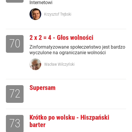
Internetowi
Krzysztof Trębski
2 x 2 = 4 - Głos wolności
70
Zinformatyzowane społeczeństwo jest bardzo
wyczulone na ograniczanie wolności
Wacław Wilczyński
Supersam
72
Krótko po wolsku - Hiszpański
73
barter