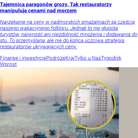
Tajemnica paragonów grozy. Tak restauratorzy
manipulują cenami nad morzem
Narzekanie na ceny w nadmorskich smażalniach są częścią
naszego wakacyjnego folkloru. Jednak to nie głupota
turystów, naiwność ani niezdolność mnożenia i dodawania do
stu. To przemyślana, ale nie do końca uczciwa strategia
restauratorów ukrywających ceny.
Finanse i inwestycje
Podróże
Kraj
Tylko u Nas
Tygodnik
Wprost