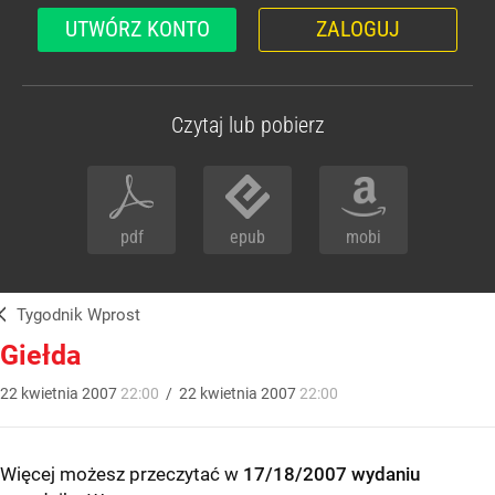
UTWÓRZ KONTO
ZALOGUJ
Czytaj lub pobierz
pdf
epub
mobi
Tygodnik Wprost
Giełda
22
kwietnia
2007
22:00
/
22
kwietnia
2007
22:00
Więcej możesz przeczytać w
17/18/2007 wydaniu