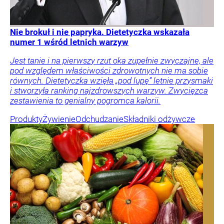
Nie brokuł i nie papryka. Dietetyczka wskazała
numer 1 wśród letnich warzyw
Jest tanie i na pierwszy rzut oka zupełnie zwyczajne, ale
pod względem właściwości zdrowotnych nie ma sobie
równych. Dietetyczka wzięła „pod lupę” letnie przysmaki
i stworzyła ranking najzdrowszych warzyw. Zwycięzca
zestawienia to genialny pogromca kalorii.
Produkty
Żywienie
Odchudzanie
Składniki odżywcze