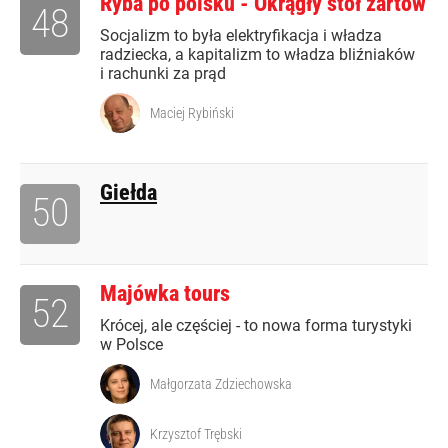
Ryba po polsku - Okrągły stół żartów
48
Socjalizm to była elektryfikacja i władza
radziecka, a kapitalizm to władza bliźniaków
i rachunki za prąd
Maciej Rybiński
Giełda
50
Majówka tours
52
Krócej, ale częściej - to nowa forma turystyki
w Polsce
Małgorzata Zdziechowska
Krzysztof Trębski