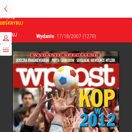
PRZEJDŹ
NA
WPROST
STRONĘ
GŁÓWNĄ
UBSKRYBUJ
Tygodnik Wprost
ZALOGUJ
Wydanie
: 17/18/2007
(1270)
MENU