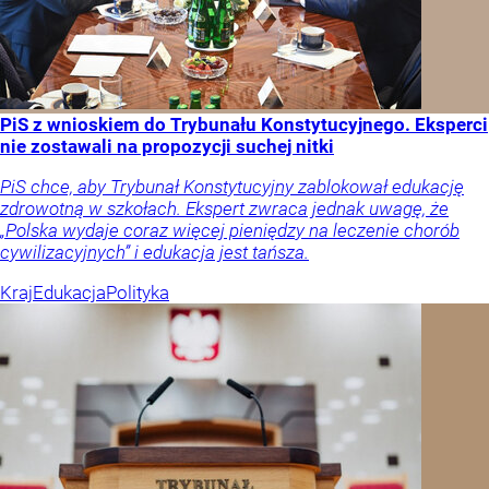
PiS z wnioskiem do Trybunału Konstytucyjnego. Eksperci
nie zostawali na propozycji suchej nitki
PiS chce, aby Trybunał Konstytucyjny zablokował edukację
zdrowotną w szkołach. Ekspert zwraca jednak uwagę, że
„Polska wydaje coraz więcej pieniędzy na leczenie chorób
cywilizacyjnych” i edukacja jest tańsza.
Kraj
Edukacja
Polityka