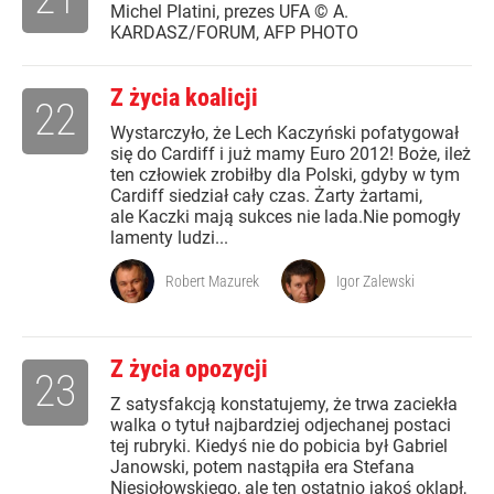
Michel Platini, prezes UFA © A.
KARDASZ/FORUM, AFP PHOTO
Z życia koalicji
22
Wystarczyło, że Lech Kaczyński pofatygował
się do Cardiff i już mamy Euro 2012! Boże, ileż
ten człowiek zrobiłby dla Polski, gdyby w tym
Cardiff siedział cały czas. Żarty żartami,
ale Kaczki mają sukces nie lada.Nie pomogły
lamenty ludzi...
Robert Mazurek
Igor Zalewski
Z życia opozycji
23
Z satysfakcją konstatujemy, że trwa zaciekła
walka o tytuł najbardziej odjechanej postaci
tej rubryki. Kiedyś nie do pobicia był Gabriel
Janowski, potem nastąpiła era Stefana
Niesiołowskiego, ale ten ostatnio jakoś oklapł,