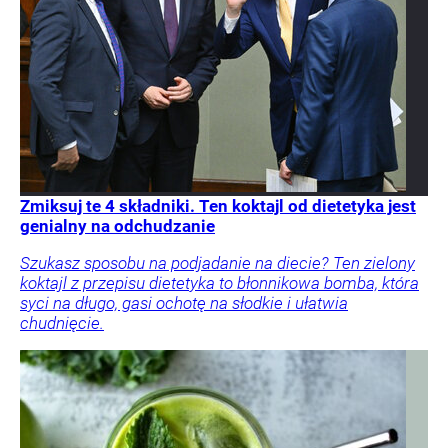
Zmiksuj te 4 składniki. Ten koktajl od dietetyka jest
genialny na odchudzanie
Szukasz sposobu na podjadanie na diecie? Ten zielony
koktajl z przepisu dietetyka to błonnikowa bomba, która
syci na długo, gasi ochotę na słodkie i ułatwia
chudnięcie.