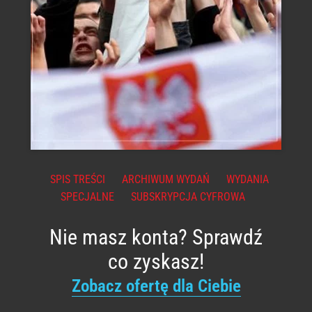
SPIS TREŚCI
ARCHIWUM WYDAŃ
WYDANIA
SPECJALNE
SUBSKRYPCJA CYFROWA
Nie masz konta? Sprawdź
co zyskasz!
Zobacz ofertę dla Ciebie