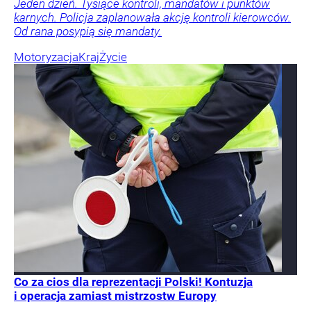
Jeden dzień. Tysiące kontroli, mandatów i punktów
karnych. Policja zaplanowała akcję kontroli kierowców.
Od rana posypią się mandaty.
Motoryzacja
Kraj
Życie
Co za cios dla reprezentacji Polski! Kontuzja
i operacja zamiast mistrzostw Europy