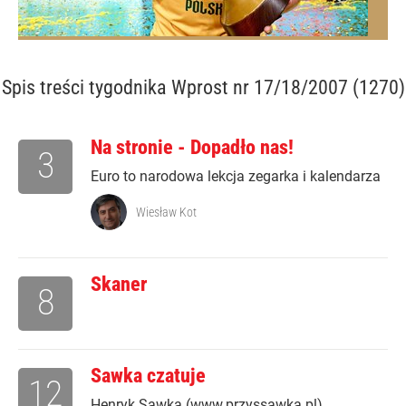
Spis treści
tygodnika Wprost nr 17/18/2007 (1270)
Na stronie - Dopadło nas!
3
Euro to narodowa lekcja zegarka i kalendarza
Wiesław Kot
Skaner
8
Sawka czatuje
12
Henryk Sawka (www.przyssawka.pl)