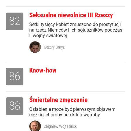
Seksualne niewolnice III Rzeszy
82
Setki tysięcy kobiet zmuszono do prostytucji
na rzecz Niemców i ich sojuszników podczas
II wojny światowej
Cezary Gmyz
Know-how
86
Śmiertelne zmęczenie
88
Osłabienie może być pierwszym objawem
ciężkiej choroby nerek lub wątroby
Zbigniew Wojtasiński