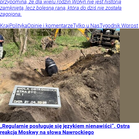
przypomina, że dla wielu rodzin Wołyń nie jest historią
zamkniętą, lecz bolesną raną, która do dziś nie została
zagojona.
Kraj
Polityka
Opinie i komentarze
Tylko u Nas
Tygodnik Wprost
„Regularnie posługuje się językiem nienawiści”. Ostra
reakcja Moskwy na słowa Nawrockiego