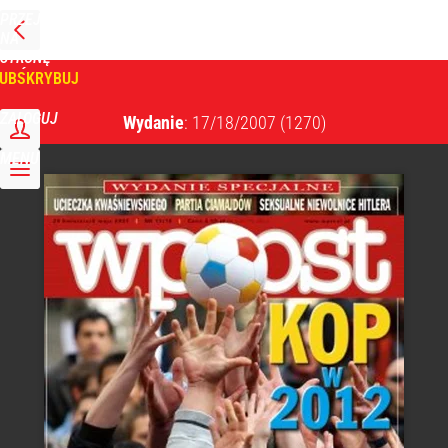
PRZEJDŹ
NA
WPROST
STRONĘ
GŁÓWNĄ
UBSKRYBUJ
Tygodnik Wprost
ZALOGUJ
Wydanie
: 17/18/2007
(1270)
MENU