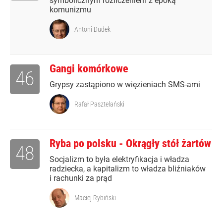
symbolicznym rozliczeniem z epoką
komunizmu
Antoni Dudek
Gangi komórkowe
46
Grypsy zastąpiono w więzieniach SMS-ami
Rafał Pasztelański
Ryba po polsku - Okrągły stół żartów
48
Socjalizm to była elektryfikacja i władza
radziecka, a kapitalizm to władza bliźniaków
i rachunki za prąd
Maciej Rybiński