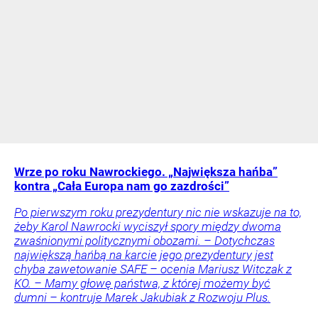
Wrze po roku Nawrockiego. „Największa hańba”
kontra „Cała Europa nam go zazdrości”
Po pierwszym roku prezydentury nic nie wskazuje na to,
żeby Karol Nawrocki wyciszył spory między dwoma
zwaśnionymi politycznymi obozami. – Dotychczas
największą hańbą na karcie jego prezydentury jest
chyba zawetowanie SAFE – ocenia Mariusz Witczak z
KO. – Mamy głowę państwa, z której możemy być
dumni – kontruje Marek Jakubiak z Rozwoju Plus.