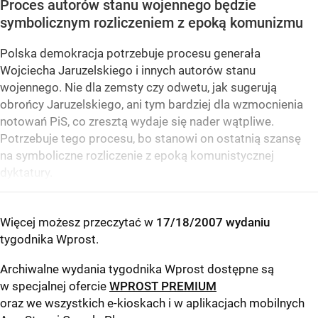
Proces autorów stanu wojennego będzie
symbolicznym rozliczeniem z epoką komunizmu
Polska demokracja potrzebuje procesu generała
Wojciecha Jaruzelskiego i innych autorów stanu
wojennego. Nie dla zemsty czy odwetu, jak sugerują
obrońcy Jaruzelskiego, ani tym bardziej dla wzmocnienia
notowań PiS, co zresztą wydaje się nader wątpliwe.
Potrzebuje tego procesu, bo stanowi on ostatnią szansę
na symboliczne rozliczenie z epoką komunistycznej
dyktatury.
Więcej możesz przeczytać w
17/18/2007 wydaniu
tygodnika Wprost
.
Archiwalne wydania tygodnika Wprost dostępne są
w specjalnej ofercie
WPROST PREMIUM
oraz we wszystkich e-kioskach i w aplikacjach mobilnych