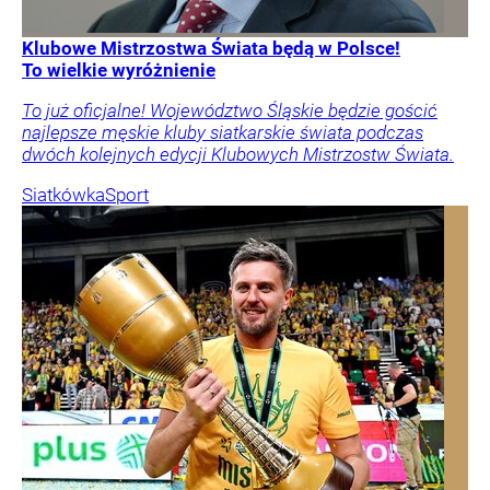
Klubowe Mistrzostwa Świata będą w Polsce!
To wielkie wyróżnienie
To już oficjalne! Województwo Śląskie będzie gościć
najlepsze męskie kluby siatkarskie świata podczas
dwóch kolejnych edycji Klubowych Mistrzostw Świata.
Siatkówka
Sport