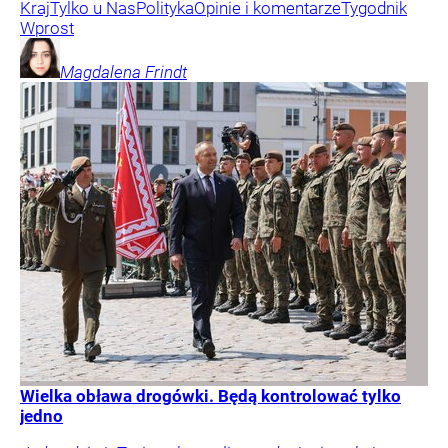
Kraj
Tylko u Nas
Polityka
Opinie i komentarze
Tygodnik
Wprost
Magdalena
Frindt
Wielka obława drogówki. Będą kontrolować tylko
jedno