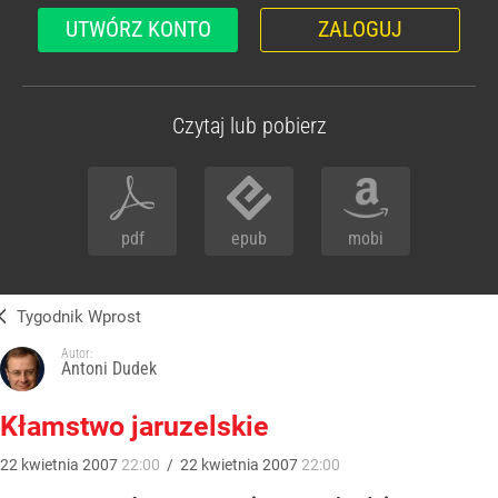
UTWÓRZ KONTO
ZALOGUJ
Czytaj lub pobierz
pdf
epub
mobi
Tygodnik Wprost
Autor:
Antoni Dudek
Kłamstwo jaruzelskie
22
kwietnia
2007
22:00
/
22
kwietnia
2007
22:00