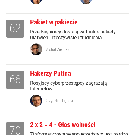
Pakiet w pakiecie
62
Przedsiębiorcy dostają wirtualne pakiety
ułatwień i rzeczywiste utrudnienia
Michał Zieliński
Hakerzy Putina
66
Rosyjscy cyberprzestępcy zagrażają
Internetowi
Krzysztof Trębski
2 x 2 = 4 - Głos wolności
70
Zinformatyzowane społeczeństwo jest bardzo