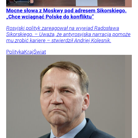
Mocne słowa z Moskwy pod adresem Sikorskiego.
„Chce wciągnąć Polskę do konfliktu”
Rosyjski polityk zareagował na wywiad Radosława
Sikorskiego. – Uważa, że antyrosyjska narracja pomoże
mu zrobić karierę – stwierdził Andriej Kolesnik.
Polityka
Kraj
Świat