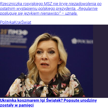
Rzeczniczka rosyjskiego MSZ nie kryje niezadowolenia po
ostatnim wystąpieniu polskiego prezydenta. „Regularnie
posługuje się językiem nienawiści” – uznała.
Polityka
Kraj
Świat
Ukrainka koszmarem Igi Świątek? Popsute urodziny
zostały w pamięci