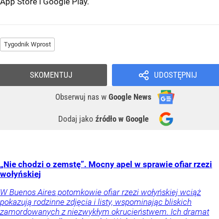
App Store
i
Google Play
.
Tygodnik Wprost
SKOMENTUJ
UDOSTĘPNIJ
Obserwuj nas
w
Google News
Dodaj jako
źródło w Google
„Nie chodzi o zemstę”. Mocny apel w sprawie ofiar rzezi
wołyńskiej
W Buenos Aires potomkowie ofiar rzezi wołyńskiej wciąż
pokazują rodzinne zdjęcia i listy, wspominając bliskich
zamordowanych z niezwykłym okrucieństwem. Ich dramat