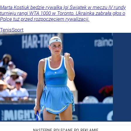
Marta Kostiuk będzie rywalką Igi Świątek w meczu IV rundy
turnieju rangi WTA 1000 w Toronto. Ukrainka zabrała głos o
Polce tuż przed rozpoczęciem rywalizacji.
Tenis
Sport