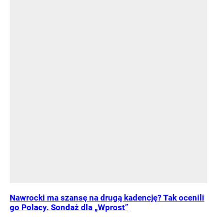
Nawrocki ma szansę na drugą kadencję? Tak ocenili
go Polacy. Sondaż dla „Wprost”