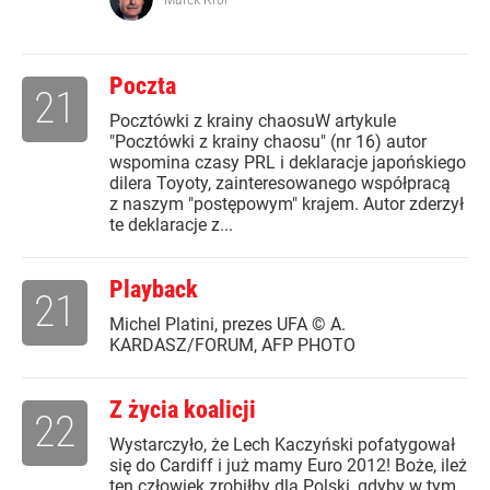
Poczta
21
Pocztówki z krainy chaosuW artykule
"Pocztówki z krainy chaosu" (nr 16) autor
wspomina czasy PRL i deklaracje japońskiego
dilera Toyoty, zainteresowanego współpracą
z naszym "postępowym" krajem. Autor zderzył
te deklaracje z...
Playback
21
Michel Platini, prezes UFA © A.
KARDASZ/FORUM, AFP PHOTO
Z życia koalicji
22
Wystarczyło, że Lech Kaczyński pofatygował
się do Cardiff i już mamy Euro 2012! Boże, ileż
ten człowiek zrobiłby dla Polski, gdyby w tym