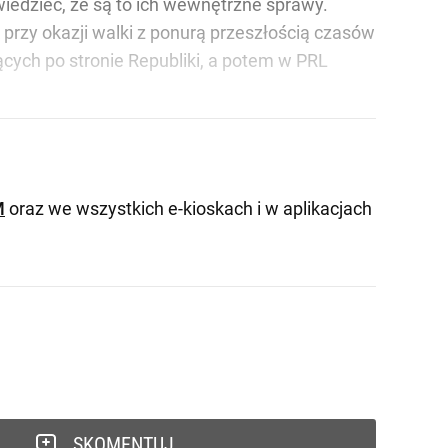
iedzieć, że są to ich wewnętrzne sprawy.
przy okazji walki z ponurą przeszłością czasów
cych po stronie Republiki, a potem w PRL
M
oraz we wszystkich e-kioskach i w aplikacjach
SKOMENTUJ