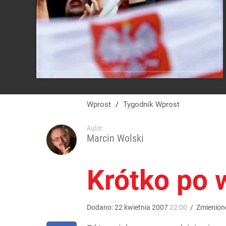
Wprost
/
Tygodnik Wprost
Autor:
Marcin Wolski
Krótko po 
Dodano:
22
kwietnia
2007
22:00
/
Zmienion