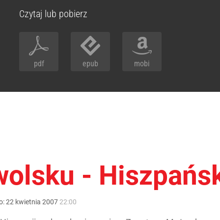
Czytaj lub pobierz
pdf
epub
mobi
wolsku - Hiszpańsk
o:
22
kwietnia
2007
22:00