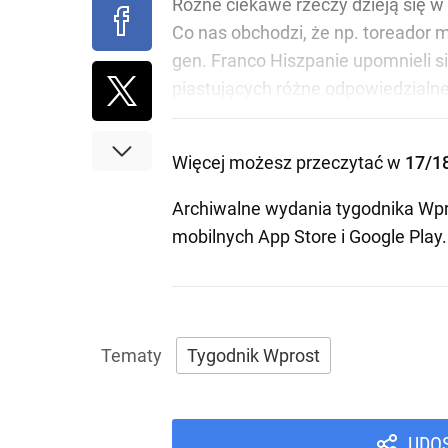
Różne ciekawe rzeczy dzieją się w
Co nas obchodzi, że np. toreador 
gen. Franco Hiszpanie upomnieli s
piastujących różne odpowiedzialne 
Więcej możesz przeczytać w
17/1
Archiwalne wydania tygodnika Wpr
mobilnych
App Store
i
Google Play
.
Tygodnik Wprost
UDO