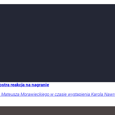
stra reakcja na nagranie
 Mateusza Morawieckiego w czasie wystąpienia Karola Nawro