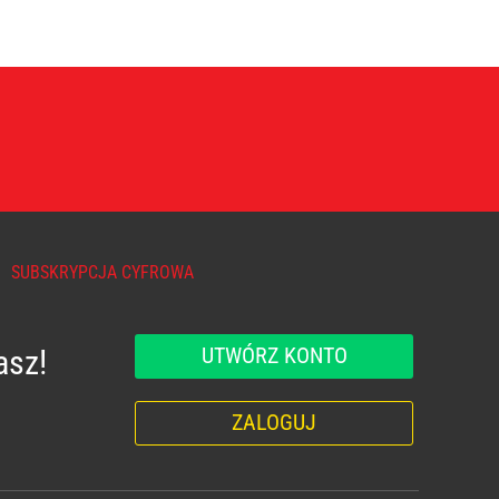
SUBSKRYPCJA CYFROWA
UTWÓRZ KONTO
asz!
ZALOGUJ