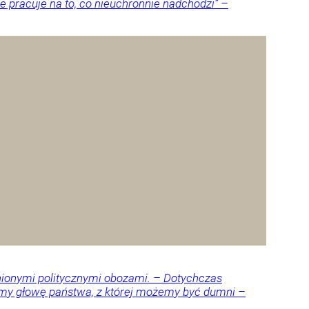
 pracuje na to, co nieuchronnie nadchodzi” –
nionymi politycznymi obozami. – Dotychczas
amy głowę państwa, z której możemy być dumni –