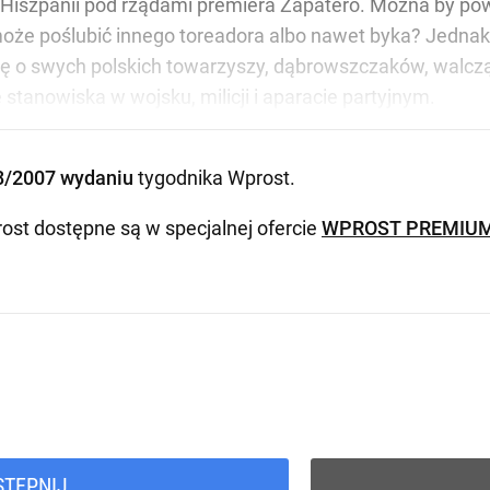
 Hiszpanii pod rządami premiera Zapatero. Można by pow
może poślubić innego toreadora albo nawet byka? Jednak 
ię o swych polskich towarzyszy, dąbrowszczaków, walczą
stanowiska w wojsku, milicji i aparacie partyjnym.
8/2007 wydaniu
tygodnika Wprost
.
ost dostępne są w specjalnej ofercie
WPROST PREMIU
STĘPNIJ