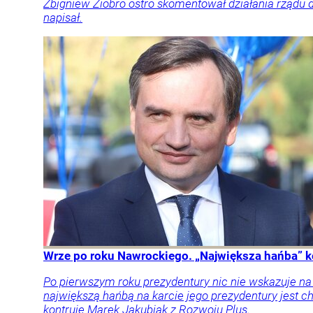
Zbigniew Ziobro ostro skomentował działania rządu 
napisał.
Wrze po roku Nawrockiego. „Największa hańba” k
Po pierwszym roku prezydentury nic nie wskazuje n
największą hańbą na karcie jego prezydentury jest
kontruje Marek Jakubiak z Rozwoju Plus.