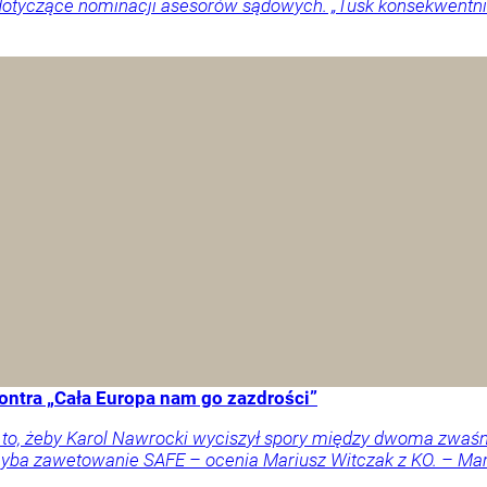
dotyczące nominacji asesorów sądowych. „Tusk konsekwentnie
ontra „Cała Europa nam go zazdrości”
a to, żeby Karol Nawrocki wyciszył spory między dwoma zwaś
 chyba zawetowanie SAFE – ocenia Mariusz Witczak z KO. – M