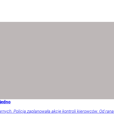
 jedno
arnych. Policja zaplanowała akcję kontroli kierowców. Od rana