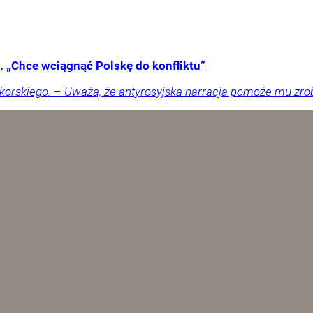
 „Chce wciągnąć Polskę do konfliktu”
orskiego. – Uważa, że antyrosyjska narracja pomoże mu zrobić