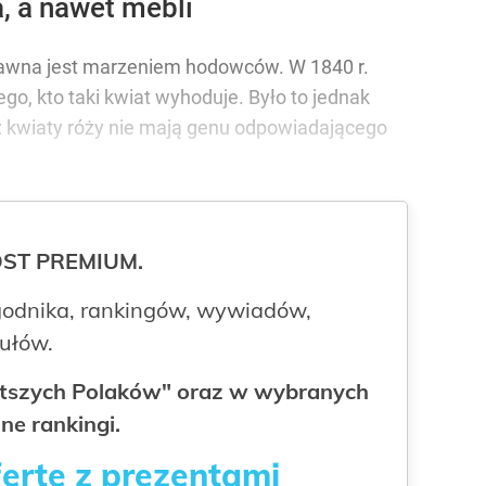
, a nawet mebli
d dawna jest marzeniem hodowców. W 1840 r.
o, kto taki kwiat wyhoduje. Było to jednak
 kwiaty róży nie mają genu odpowiadającego
ROST PREMIUM.
odnika, rankingów, wywiadów,
kułów.
gatszych Polaków" oraz w wybranych
ne rankingi.
fertę z prezentami