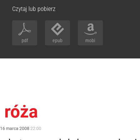
Czytaj lub pobierz
pdf
epub
mobi
 róża
16
marca
2008
22:00