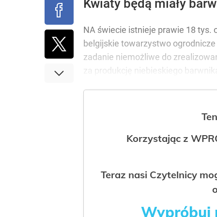
Kwiaty będą miały barw
NA świecie istnieje prawie 18 tys
belgijskie towarzystwo ogrodnicze
zadanie niemożliwe do zrealizowa
za produkcję niebieskiego barwnika
Ten
Korzystając z WPR
Teraz nasi Czytelnicy m
o
Wypróbuj p