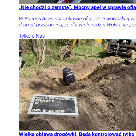
„Nie chodzi o zemstę”. Mocny apel w sprawie ofia
W Buenos Aires potomkowie ofiar rzezi wołyńskiej w
dramat przypomina, że dla wielu rodzin Wołyń nie jest
Tylko u Nas
Wielka obława drogówki. Będą kontrolować tylko