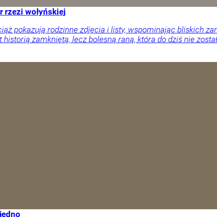
r rzezi wołyńskiej
ciąż pokazują rodzinne zdjęcia i listy, wspominając bliskich
 historią zamkniętą, lecz bolesną raną, która do dziś nie zosta
 jedno