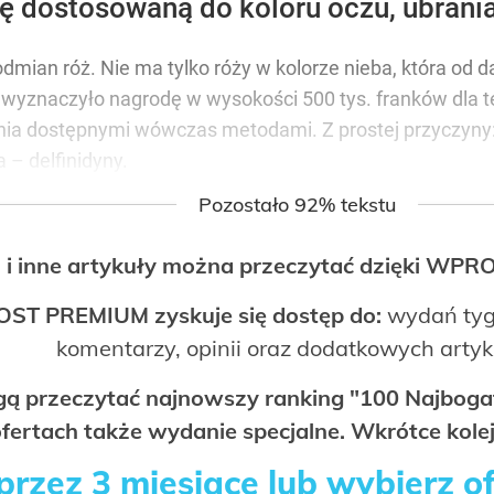
ę dostosowaną do koloru oczu, ubrania
. odmian róż. Nie ma tylko róży w kolorze nieba, która o
 wyznaczyło nagrodę w wysokości 500 tys. franków dla teg
nia dostępnymi wówczas metodami. Z prostej przyczyny:
 – delfinidyny.
Pozostało 92% tekstu
 i inne artykuły można przeczytać dzięki WP
OST PREMIUM zyskuje się dostęp do:
wydań tyg
komentarzy, opinii oraz dodatkowych arty
ogą przeczytać najnowszy ranking "100 Najbo
fertach także wydanie specjalne. Wkrótce kolej
rzez 3 miesiące lub wybierz o