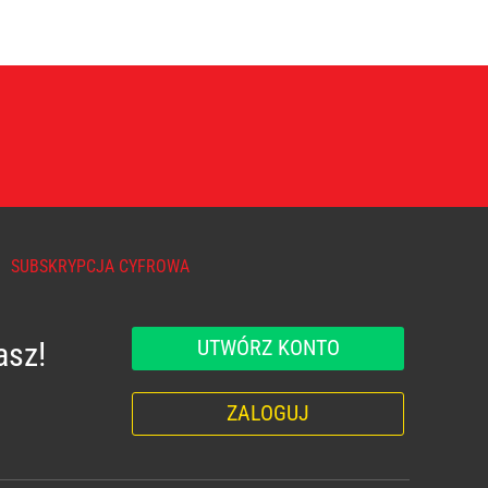
SUBSKRYPCJA CYFROWA
UTWÓRZ KONTO
asz!
ZALOGUJ