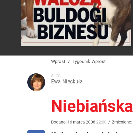
Wprost
/
Tygodnik Wprost
Autor:
Ewa Nieckuła
Niebiańska
Dodano:
16
marca
2008
22:00
/
Zmieniono: