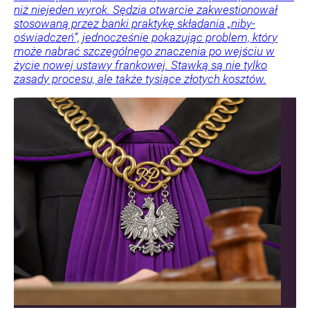
niż niejeden wyrok. Sędzia otwarcie zakwestionował
stosowaną przez banki praktykę składania „niby-
oświadczeń”, jednocześnie pokazując problem, który
może nabrać szczególnego znaczenia po wejściu w
życie nowej ustawy frankowej. Stawką są nie tylko
zasady procesu, ale także tysiące złotych kosztów.