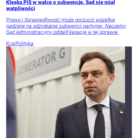
Klęska PiS w walce o subwencję. Sąd nie miał
wątpliwości
Prawo i Sprawiedliwość może porzucić wszelkie
nadzieje na odzyskanie subwencji partyjnej. Naczelny
Sąd Administracyjny oddalił kasację w tej sprawie.
Kraj
Polityka