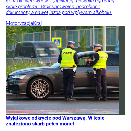
Kontrola kierowców z „aplikacją” ujawniła ogromną
skalę problemu. Brak uprawnień, podrobione
dokumenty, a nawet jazda pod wpływem alkoholu.
Motoryzacja
Kraj
Wyjątkowe odkrycie pod Warszawą. W lesie
znaleziono skarb pełen monet