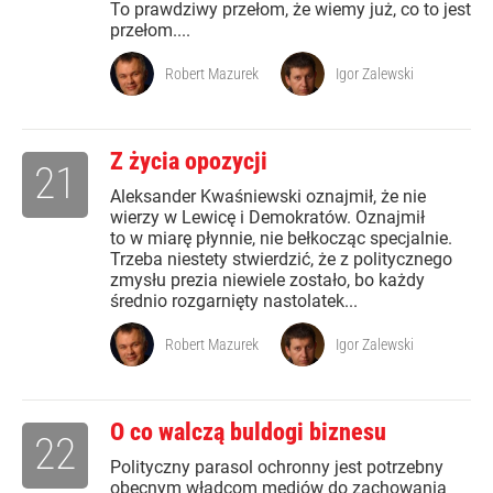
To prawdziwy przełom, że wiemy już, co to jest
przełom....
Robert Mazurek
Igor Zalewski
Z życia opozycji
21
Aleksander Kwaśniewski oznajmił, że nie
wierzy w Lewicę i Demokratów. Oznajmił
to w miarę płynnie, nie bełkocząc specjalnie.
Trzeba niestety stwierdzić, że z politycznego
zmysłu prezia niewiele zostało, bo każdy
średnio rozgarnięty nastolatek...
Robert Mazurek
Igor Zalewski
O co walczą buldogi biznesu
22
Polityczny parasol ochronny jest potrzebny
obecnym władcom mediów do zachowania