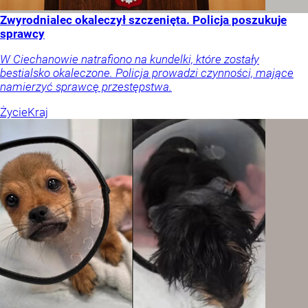
Zwyrodnialec okaleczył szczenięta. Policja poszukuje
sprawcy
W Ciechanowie natrafiono na kundelki, które zostały
bestialsko okaleczone. Policja prowadzi czynności, mające
namierzyć sprawcę przestępstwa.
Życie
Kraj