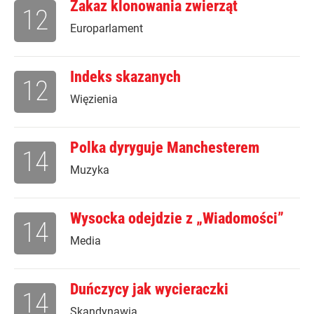
Zakaz klonowania zwierząt
12
Europarlament
Indeks skazanych
12
Więzienia
Polka dyryguje Manchesterem
14
Muzyka
Wysocka odejdzie z „Wiadomości”
14
Media
Duńczycy jak wycieraczki
14
Skandynawia