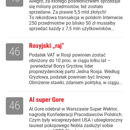
Allegro, za którego pośrednictwem sprzedaje
się miliony przedmiotów, też zostało
sprzedane. Za prawie 5,5 mld złotych!
To rekordowa transakcja w polskim Internecie.
250 przedmiotów po blisko 50 zł musiałby
sprzedać każdy z 7,5 mln użytkowników...
Rosyjski „raj"
46
Podatek VAT w Rosji powinien zostać
obniżony do 10 proc. w ciągu kilku lat –
powiedział Borys Gryzłow, lider
proprezydenckiej partii Jedna Rosja. Według
Gryzłowa, podatek powinien być liniowy.
Obniżenie stawki, zdaniem polityka, w ciągu...
Al super Gore
46
Al Gore odebrał w Warszawie Super Wektor,
nagrodę Konfederacji Pracodawców Polskich.
Czym były wiceprezydent USA i ubiegłoroczny
laureat pokojowego Nobla zasłużył sobie