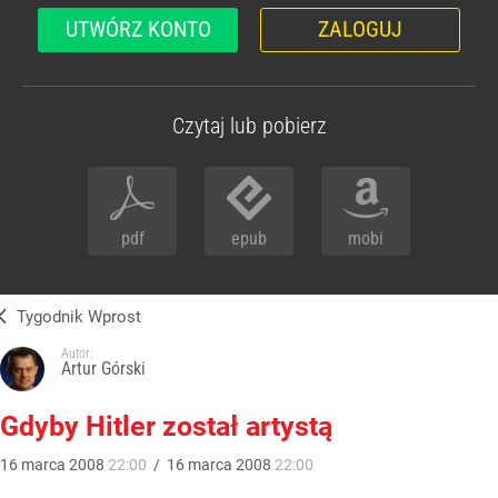
UTWÓRZ KONTO
ZALOGUJ
Czytaj lub pobierz
pdf
epub
mobi
Tygodnik Wprost
Autor:
Artur Górski
Gdyby Hitler został artystą
16
marca
2008
22:00
/
16
marca
2008
22:00