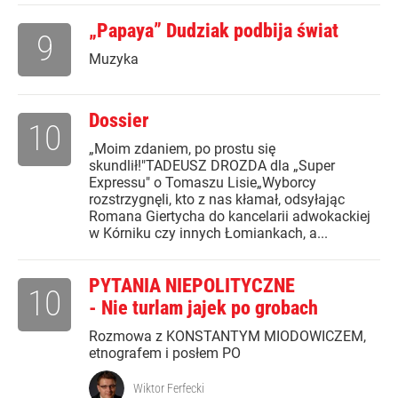
„Papaya” Dudziak podbija świat
9
Muzyka
Dossier
10
„Moim zdaniem, po prostu się
skundlił!"TADEUSZ DROZDA dla „Super
Expressu" o Tomaszu Lisie„Wyborcy
rozstrzygnęli, kto z nas kłamał, odsyłając
Romana Giertycha do kancelarii adwokackiej
w Kórniku czy innych Łomiankach, a...
PYTANIA NIEPOLITYCZNE
10
- Nie turlam jajek po grobach
Rozmowa z KONSTANTYM MIODOWICZEM,
etnografem i posłem PO
Wiktor Ferfecki