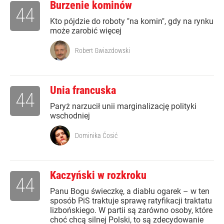
Burzenie kominów
44
Kto pójdzie do roboty "na komin", gdy na rynku
może zarobić więcej
Robert Gwiazdowski
Unia francuska
44
Paryż narzucił unii marginalizację polityki
wschodniej
Dominika Ćosić
Kaczyński w rozkroku
44
Panu Bogu świeczkę, a diabłu ogarek – w ten
sposób PiS traktuje sprawę ratyfikacji traktatu
lizbońskiego. W partii są zarówno osoby, które
choć chcą silnej Polski, to są zdecydowanie