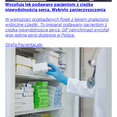
Wycofują lek podawany pacjentom z ciężką
niewydolnością serca. Wykryto zanieczyszczenia
W większości przebadanych fiolek z lekiem znaleziono
widoczne cząstki. To preparat podawany pacjentom z
ciężką niewydolnością serca. GIF natychmiast wycofał
jego jedyną serię dostępną w Polsce.
Strefa Pacjenta
Leki