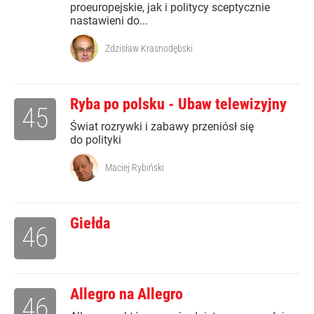
proeuropejskie, jak i politycy sceptycznie
nastawieni do...
Zdzisław Krasnodębski
Ryba po polsku - Ubaw telewizyjny
45
Świat rozrywki i zabawy przeniósł się
do polityki
Maciej Rybiński
Giełda
46
Allegro na Allegro
46