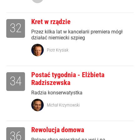
Kret w rządzie
32
Przez kilka lat w kancelarii premiera mógł
działać niemiecki szpieg
Piotr Krysiak
Postać tygodnia - Elżbieta
34
Radziszewska
Radzia konserwatystka
Michał Krzymowski
Rewolucja domowa
36
Polacy chcą mieszkać na wsi i na