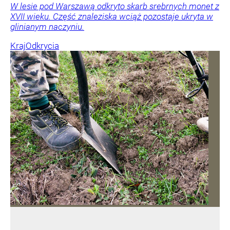
W lesie pod Warszawą odkryto skarb srebrnych monet z
XVII wieku. Część znaleziska wciąż pozostaje ukryta w
glinianym naczyniu.
Kraj
Odkrycia