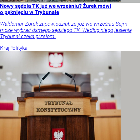
Nowy sędzia TK już we wrześniu? Żurek mówi
o pęknięciu w Trybunale
Waldemar Żurek zapowiedział, że już we wrześniu Sejm
może wybrać ósmego sędziego TK. Według niego jesienią
Trybunał czeka przełom.
Kraj
Polityka