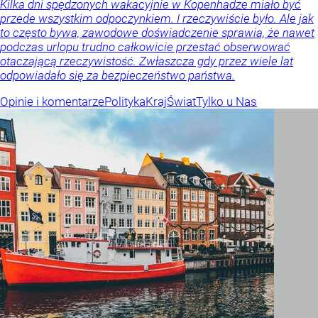
Kilka dni spędzonych wakacyjnie w Kopenhadze miało być
przede wszystkim odpoczynkiem. I rzeczywiście było. Ale jak
to często bywa, zawodowe doświadczenie sprawia, że nawet
podczas urlopu trudno całkowicie przestać obserwować
otaczającą rzeczywistość. Zwłaszcza gdy przez wiele lat
odpowiadało się za bezpieczeństwo państwa.
Opinie i komentarze
Polityka
Kraj
Świat
Tylko u Nas