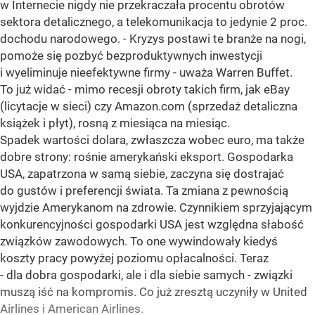
w Internecie nigdy nie przekraczała procentu obrotów
sektora detalicznego, a telekomunikacja to jedynie 2 proc.
dochodu narodowego. - Kryzys postawi te branże na nogi,
pomoże się pozbyć bezproduktywnych inwestycji
i wyeliminuje nieefektywne firmy - uważa Warren Buffet.
To już widać - mimo recesji obroty takich firm, jak eBay
(licytacje w sieci) czy Amazon.com (sprzedaż detaliczna
książek i płyt), rosną z miesiąca na miesiąc.
Spadek wartości dolara, zwłaszcza wobec euro, ma także
dobre strony: rośnie amerykański eksport. Gospodarka
USA, zapatrzona w samą siebie, zaczyna się dostrajać
do gustów i preferencji świata. Ta zmiana z pewnością
wyjdzie Amerykanom na zdrowie. Czynnikiem sprzyjającym
konkurencyjności gospodarki USA jest względna słabość
związków zawodowych. To one wywindowały kiedyś
koszty pracy powyżej poziomu opłacalności. Teraz
- dla dobra gospodarki, ale i dla siebie samych - związki
muszą iść na kompromis. Co już zresztą uczyniły w United
Airlines i American Airlines.