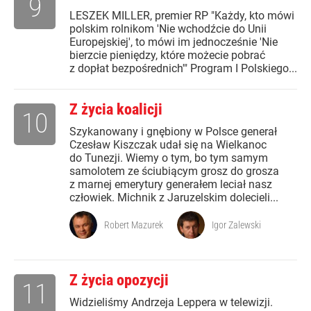
9
LESZEK MILLER, premier RP "Każdy, kto mówi
polskim rolnikom 'Nie wchodźcie do Unii
Europejskiej', to mówi im jednocześnie 'Nie
bierzcie pieniędzy, które możecie pobrać
z dopłat bezpośrednich'" Program I Polskiego...
Z życia koalicji
10
Szykanowany i gnębiony w Polsce generał
Czesław Kiszczak udał się na Wielkanoc
do Tunezji. Wiemy o tym, bo tym samym
samolotem ze ściubiącym grosz do grosza
z marnej emerytury generałem leciał nasz
człowiek. Michnik z Jaruzelskim dolecieli...
Robert Mazurek
Igor Zalewski
Z życia opozycji
11
Widzieliśmy Andrzeja Leppera w telewizji.