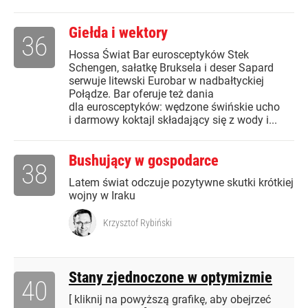
Giełda i wektory
36
Hossa Świat Bar eurosceptyków Stek
Schengen, sałatkę Bruksela i deser Sapard
serwuje litewski Eurobar w nadbałtyckiej
Połądze. Bar oferuje też dania
dla eurosceptyków: wędzone świńskie ucho
i darmowy koktajl składający się z wody i...
Bushujący w gospodarce
38
Latem świat odczuje pozytywne skutki krótkiej
wojny w Iraku
Krzysztof Rybiński
Stany zjednoczone w optymizmie
40
[ kliknij na powyższą grafikę, aby obejrzeć