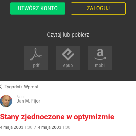
UTWÓRZ KONTO
ZALOGUJ
Czytaj lub pobierz
pdf
epub
mobi
Tygodnik Wprost
Autor:
Jan M. Fijor
Stany zjednoczone w optymizmie
4
maja
2003
1:00
/
4
maja
2003
1:00