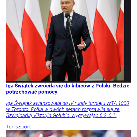
Iga Świątek zwróciła się do kibiców z Polski. Będzie
potrzebować pomocy
Iga Świątek awansowała do IV rundy turnieju WTA 1000
w Toronto. Polka w dwóch setach rozprawiła się ze
Szwajcarką Viktorija Golubic, wygrywając 6:2, 6:1.
Tenis
Sport