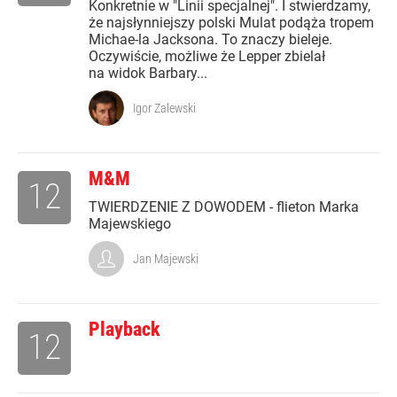
Konkretnie w "Linii specjalnej". I stwierdzamy,
że najsłynniejszy polski Mulat podąża tropem
Michae-la Jacksona. To znaczy bieleje.
Oczywiście, możliwe że Lepper zbielał
na widok Barbary...
Igor Zalewski
M&M
12
TWIERDZENIE Z DOWODEM - flieton Marka
Majewskiego
Jan Majewski
Playback
12