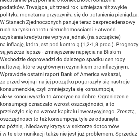
podatków. Trwająca już trzeci rok luźniejsza niż zwykle
polityka monetarna przyczyniła się do potanienia pieniądza.
W Stanach Zjednoczonych panuje teraz bezprecedensowy
ruch na rynku obrotu nieruchomościami. Łatwość
uzyskania kredytu nie wpływa jednak (na szczęście)
na inflację, która jest pod kontrolą (1,2-1,8 proc.). Prognozy
są jeszcze lepsze - zmniejszenie napięcia na Bliskim
Wschodzie doprowadzi do dalszego spadku cen ropy
naftowej, które są głównym czynnikiem proinflacyjnym.
Wprawdzie ostatni raport Bank of America wskazał,
że przed wojną i na jej początku pogorszyły się nastroje
konsumenckie, czyli zmniejszyła się konsumpcja,
ale w końcu wyszło to Ameryce na dobre. Ograniczenie
konsumpcji oznaczało wzrost oszczędności, a to
przełożyło się na wzrost kapitału inwestycyjnego. Zresztą,
oszczędności to też konsumpcja, tyle że odsunięta
na później. Niedawny kryzys w sektorze dotcomów
i w telekomunikacji także nie jest już problemem. Sprzedaż