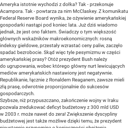
Ameryka istotnie wychodzi z dołka? Tak - przekonuje
Acampora. Tak - powtarza za nim McClaskey. Z komunikatu
Federal Reserve Board wynika, że ożywienie amerykańskiej
gospodarki nastąpi pod koniec lata. Już dziś wiadomo
jednak, że jest ono faktem. Świadczy o tym większość
głównych wskaźników makroekonomicznych: rosną
indeksy giełdowe, przestały wzrastać ceny paliw, zaczęło
spadać bezrobocie. Skąd więc tyle pesymizmu w części
amerykańskiej prasy? Otóż prezydent Bush należy
do ugrupowania, wobec którego główny nurt lewicujących
mediów amerykańskich nastawiony jest negatywnie.
Republikanie, łącznie z Ronaldem Reaganem, zawsze mieli
złą prasę, odwrotnie proporcjonalnie do sukcesów
gospodarczych.
Szybsze, niż przypuszczano, zakończenie wojny w Iraku
pozwala zredukować deficyt budżetowy z 300 mld USD
w 2003 r. może nawet do zera! Zwiększenie dyscypliny
budżetowej jest także możliwe dzięki temu, że prezydent
nieustannie przypomina o konieczności obniżenia