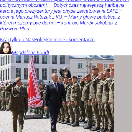
politycznymi obozami. – Dotychczas największą hańbą na
karcie jego prezydentury jest chyba zawetowanie SAFE –
ocenia Mariusz Witczak z KO. – Mamy głowę państwa, z
której możemy być dumni – kontruje Marek Jakubiak z
Rozwoju Plus.
Kraj
Tylko u Nas
Polityka
Opinie i komentarze
Magdalena
Frindt