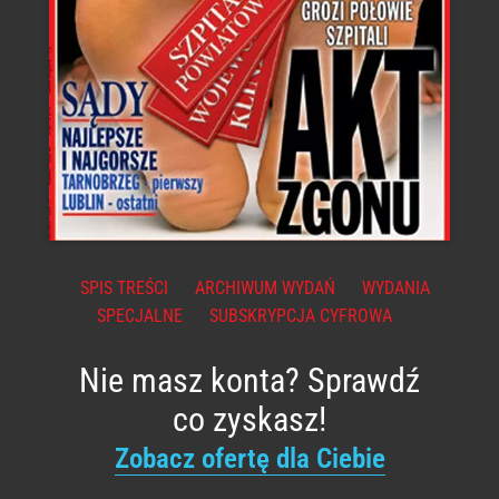
SPIS TREŚCI
ARCHIWUM WYDAŃ
WYDANIA
SPECJALNE
SUBSKRYPCJA CYFROWA
Nie masz konta? Sprawdź
co zyskasz!
Zobacz ofertę dla Ciebie