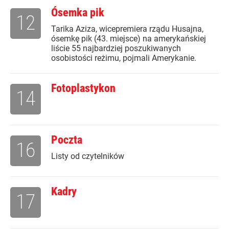
Ósemka pik
12
Tarika Aziza, wicepremiera rządu Husajna,
ósemkę pik (43. miejsce) na amerykańskiej
liście 55 najbardziej poszukiwanych
osobistości reżimu, pojmali Amerykanie.
Fotoplastykon
14
Poczta
16
Listy od czytelników
Kadry
17