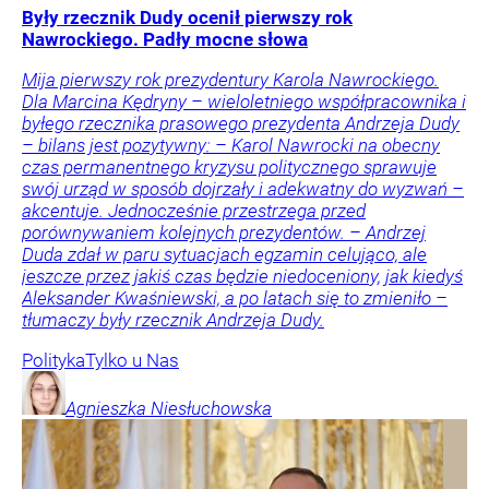
Były rzecznik Dudy ocenił pierwszy rok
Nawrockiego. Padły mocne słowa
Mija pierwszy rok prezydentury Karola Nawrockiego.
Dla Marcina Kędryny – wieloletniego współpracownika i
byłego rzecznika prasowego prezydenta Andrzeja Dudy
– bilans jest pozytywny: – Karol Nawrocki na obecny
czas permanentnego kryzysu politycznego sprawuje
swój urząd w sposób dojrzały i adekwatny do wyzwań –
akcentuje. Jednocześnie przestrzega przed
porównywaniem kolejnych prezydentów. – Andrzej
Duda zdał w paru sytuacjach egzamin celująco, ale
jeszcze przez jakiś czas będzie niedoceniony, jak kiedyś
Aleksander Kwaśniewski, a po latach się to zmieniło –
tłumaczy były rzecznik Andrzeja Dudy.
Polityka
Tylko u Nas
Agnieszka
Niesłuchowska