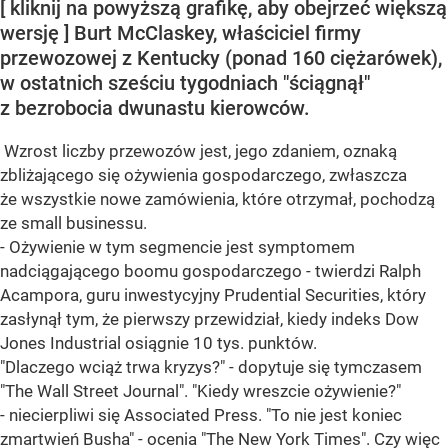
[ kliknij na powyższą grafikę, aby obejrzeć większą
wersję ] Burt McClaskey, właściciel firmy
przewozowej z Kentucky (ponad 160 ciężarówek),
w ostatnich sześciu tygodniach "ściągnął"
z bezrobocia dwunastu kierowców.
Wzrost liczby przewozów jest, jego zdaniem, oznaką
zbliżającego się ożywienia gospodarczego, zwłaszcza
że wszystkie nowe zamówienia, które otrzymał, pochodzą
ze small businessu.
- Ożywienie w tym segmencie jest symptomem
nadciągającego boomu gospodarczego - twierdzi Ralph
Acampora, guru inwestycyjny Prudential Securities, który
zasłynął tym, że pierwszy przewidział, kiedy indeks Dow
Jones Industrial osiągnie 10 tys. punktów.
"Dlaczego wciąż trwa kryzys?" - dopytuje się tymczasem
"The Wall Street Journal". "Kiedy wreszcie ożywienie?"
- niecierpliwi się Associated Press. "To nie jest koniec
zmartwień Busha" - ocenia "The New York Times". Czy więc