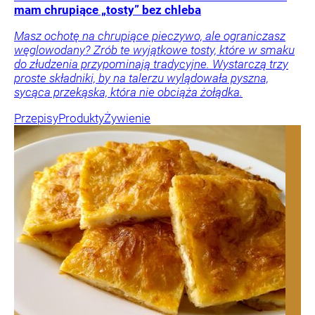
mam chrupiące „tosty” bez chleba
Masz ochotę na chrupiące pieczywo, ale ograniczasz
węglowodany? Zrób te wyjątkowe tosty, które w smaku
do złudzenia przypominają tradycyjne. Wystarczą trzy
proste składniki, by na talerzu wylądowała pyszna,
sycąca przekąska, która nie obciąża żołądka.
Przepisy
Produkty
Żywienie