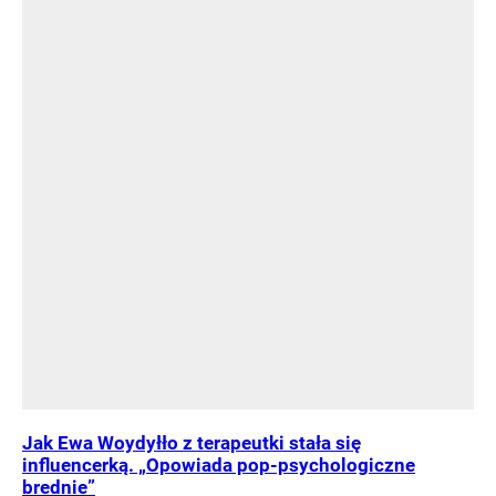
Jak Ewa Woydyłło z terapeutki stała się
influencerką. „Opowiada pop-psychologiczne
brednie”