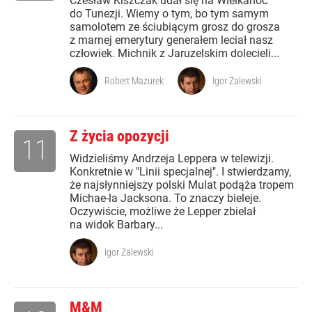
Czesław Kiszczak udał się na Wielkanoc
do Tunezji. Wiemy o tym, bo tym samym
samolotem ze ściubiącym grosz do grosza
z marnej emerytury generałem leciał nasz
człowiek. Michnik z Jaruzelskim dolecieli...
Robert Mazurek
Igor Zalewski
Z życia opozycji
11
Widzieliśmy Andrzeja Leppera w telewizji.
Konkretnie w "Linii specjalnej". I stwierdzamy,
że najsłynniejszy polski Mulat podąża tropem
Michae-la Jacksona. To znaczy bieleje.
Oczywiście, możliwe że Lepper zbielał
na widok Barbary...
Igor Zalewski
M&M