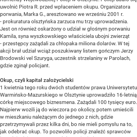
uwolnić Piotra R. przed wpłaceniem okupu. Organizatora
porwania, Marka G., aresztowano we wrześniu 2001 r.
- prokuratura olsztyńska zarzuca mu trzy uprowadzenia.
Jest on również oskarżony o udział w głośnym porwaniu
Kamila, syna wyszkowskiego właściciela ubojni zwierząt
- przestępcy zażądali za chłopaka miliona dolarów. W tej
akcji brał udział wciąż poszukiwany listem gończym Jerzy
Brodowski vel Szuryga, uczestnik strzelaniny w Parolach,
gdzie zginął policjant.
Okup, czyli kapitał założycielski
1 kwietnia tego roku dwóch studentów prawa Uniwersytetu
Warmińsko-Mazurskiego w Olsztynie uprowadziło 16-letnią
córkę miejscowego biznesmena. Zażądali 100 tysięcy euro.
Najpierw wozili ją do wieczora po okolicy, potem umieścili
w mieszkaniu należącym do jednego z nich, gdzie
przetrzymywali przez kilka dni, bo nie mieli pomysłu na to,
jak odebrać okup. To pozwoliło policji znaleźć sprawców