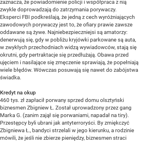
zaznacza, że powiadomienie policji i współpraca z nią
zwykle doprowadzają do zatrzymania porywaczy.
Eksperci FBI podkreślają, że jedną z cech wyróżniających
zawodowych porywaczy jest to, że ofiary prawie zawsze
oddawane są żywe. Najniebezpieczniejsi są amatorzy:
denerwują się, gdy w pobliżu kryjówki parkowane są auta,
w zwykłych przechodniach widzą wywiadowców, stają się
okrutni, gdy pertraktacje się przedłużają. Obawa przed
ujęciem i nasilające się zmęczenie sprawiają, że popełniają
wiele błędów. Wówczas posuwają się nawet do zabójstwa
świadka.
Kredyt na okup
460 tys. zł zapłacił porwany sprzed domu olsztyński
biznesmen Zbigniew Ł. Został uprowadzony przez gang
Marka G. (zanim zajął się porwaniami, napadał na tiry).
Przestępcy byli ubrani jak antyterroryści. By zmiękczyć
Zbigniewa Ł., bandyci strzelali w jego kierunku, a rodzinie
mówili, że jeśli nie zbierze pieniędzy, biznesmen straci