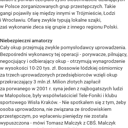
w Polsce zorganizowanych grup przestępczych. Takie
gangi pojawiły się między innymi w Trójmieście, Łodzi
i Wrocławiu. Ofiarę zwykle typują lokalne szajki,
zaś wykonanie zleca się grupie z innego regionu Polski.
Niebezpieczni amatorzy
Cały okup przejmują zwykle pomysłodawcy uprowadzenia.
Bezpośredni wykonawcy tej operacji - porywacze, pilnujący,
negocjujący i odbierający okup - otrzymują wynagrodzenie
w wysokości 10-20 tys. zł. Bossowie łódzkiej ośmiornicy
za trzech uprowadzonych przedsiębiorców wzięli okup
przekraczający 3 mln zł. Milion złotych zapłacił
za porwanego w 2001 r. syna jeden z najbogatszych ludzi
w Małopolsce, były współwłaściciel Tele-Foniki i klubu
sportowego Wisła Kraków. - Nie spotkałem się z tym, żeby
osoba uprowadzona, nie związana ze środowiskiem
przestępczym, po wpłaceniu pieniędzy nie została
wypuszczona - mówi Tomasz Malczyk z CBŚ. Malczyk