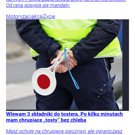
Od rana posypią się mandaty.
Motoryzacja
Kraj
Życie
Wlewam 3 składniki do tostera. Po kilku minutach
mam chrupiące „tosty” bez chleba
Masz ochotę na chrupiące pieczywo, ale ograniczasz