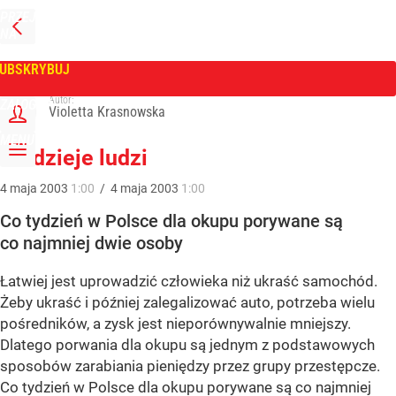
PRZEJDŹ
NA
WPROST
STRONĘ
GŁÓWNĄ
UBSKRYBUJ
Tygodnik Wprost
Autor:
ZALOGUJ
Violetta Krasnowska
MENU
Złodzieje ludzi
4
maja
2003
1:00
/
4
maja
2003
1:00
Co tydzień w Polsce dla okupu porywane są
co najmniej dwie osoby
Łatwiej jest uprowadzić człowieka niż ukraść samochód.
Żeby ukraść i później zalegalizować auto, potrzeba wielu
pośredników, a zysk jest nieporównywalnie mniejszy.
Dlatego porwania dla okupu są jednym z podstawowych
sposobów zarabiania pieniędzy przez grupy przestępcze.
Co tydzień w Polsce dla okupu porywane są co najmniej