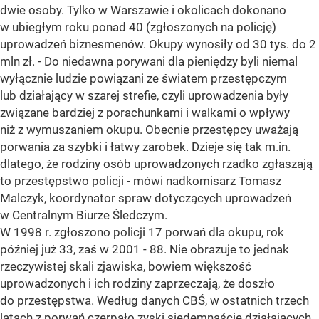
dwie osoby. Tylko w Warszawie i okolicach dokonano
w ubiegłym roku ponad 40 (zgłoszonych na policję)
uprowadzeń biznesmenów. Okupy wynosiły od 30 tys. do 2
mln zł. - Do niedawna porywani dla pieniędzy byli niemal
wyłącznie ludzie powiązani ze światem przestępczym
lub działający w szarej strefie, czyli uprowadzenia były
związane bardziej z porachunkami i walkami o wpływy
niż z wymuszaniem okupu. Obecnie przestępcy uważają
porwania za szybki i łatwy zarobek. Dzieje się tak m.in.
dlatego, że rodziny osób uprowadzonych rzadko zgłaszają
to przestępstwo policji - mówi nadkomisarz Tomasz
Malczyk, koordynator spraw dotyczących uprowadzeń
w Centralnym Biurze Śledczym.
W 1998 r. zgłoszono policji 17 porwań dla okupu, rok
później już 33, zaś w 2001 - 88. Nie obrazuje to jednak
rzeczywistej skali zjawiska, bowiem większość
uprowadzonych i ich rodziny zaprzeczają, że doszło
do przestępstwa. Według danych CBŚ, w ostatnich trzech
latach z porwań czerpało zyski siedemnaście działających