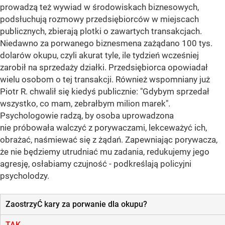
prowadzą też wywiad w środowiskach biznesowych,
podsłuchują rozmowy przedsiębiorców w miejscach
publicznych, zbierają plotki o zawartych transakcjach.
Niedawno za porwanego biznesmena zażądano 100 tys.
dolarów okupu, czyli akurat tyle, ile tydzień wcześniej
zarobił na sprzedaży działki. Przedsiębiorca opowiadał
wielu osobom o tej transakcji. Również wspomniany już
Piotr R. chwalił się kiedyś publicznie: "Gdybym sprzedał
wszystko, co mam, zebrałbym milion marek".
Psychologowie radzą, by osoba uprowadzona
nie próbowała walczyć z porywaczami, lekceważyć ich,
obrażać, naśmiewać się z żądań. Zapewniając porywacza,
że nie będziemy utrudniać mu zadania, redukujemy jego
agresję, osłabiamy czujność - podkreślają policyjni
psycholodzy.
ZaostrzyĆ kary za porwanie dla okupu?
TAK