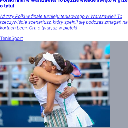
Polski finał w Warszawie! To będzie wielkie święto w grze
o tytuł
Aż trzy Polki w finale turnieju tenisowego w Warszawie? To
rzeczywiście scenariusz, który spełnił się podczas zmagań na
kortach Legii. Gra o tytuł już w piątek!
Tenis
Sport