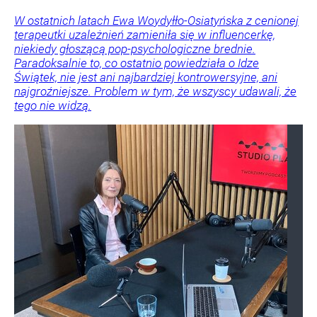
W ostatnich latach Ewa Woydyłło-Osiatyńska z cenionej
terapeutki uzależnień zamieniła się w influencerkę,
niekiedy głoszącą pop-psychologiczne brednie.
Paradoksalnie to, co ostatnio powiedziała o Idze
Świątek, nie jest ani najbardziej kontrowersyjne, ani
najgroźniejsze. Problem w tym, że wszyscy udawali, że
tego nie widzą.