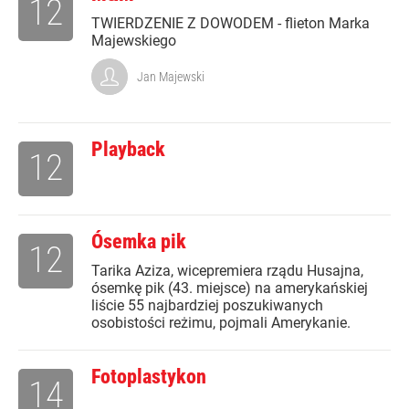
12
TWIERDZENIE Z DOWODEM - flieton Marka
Majewskiego
Jan Majewski
Playback
12
Ósemka pik
12
Tarika Aziza, wicepremiera rządu Husajna,
ósemkę pik (43. miejsce) na amerykańskiej
liście 55 najbardziej poszukiwanych
osobistości reżimu, pojmali Amerykanie.
Fotoplastykon
14