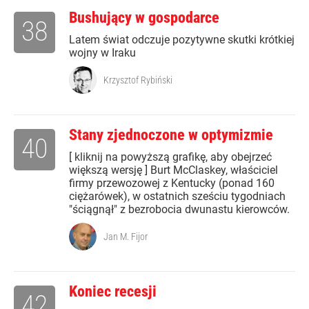
Bushujący w gospodarce
38
Latem świat odczuje pozytywne skutki krótkiej
wojny w Iraku
Krzysztof Rybiński
Stany zjednoczone w optymizmie
40
[ kliknij na powyższą grafikę, aby obejrzeć
większą wersję ] Burt McClaskey, właściciel
firmy przewozowej z Kentucky (ponad 160
ciężarówek), w ostatnich sześciu tygodniach
"ściągnął" z bezrobocia dwunastu kierowców.
Jan M. Fijor
Koniec recesji
42