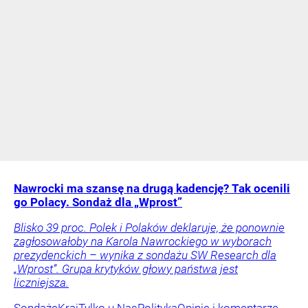
Nawrocki ma szansę na drugą kadencję? Tak ocenili
go Polacy. Sondaż dla „Wprost”
Blisko 39 proc. Polek i Polaków deklaruje, że ponownie
zagłosowałoby na Karola Nawrockiego w wyborach
prezydenckich – wynika z sondażu SW Research dla
„Wprost”. Grupa krytyków głowy państwa jest
liczniejsza.