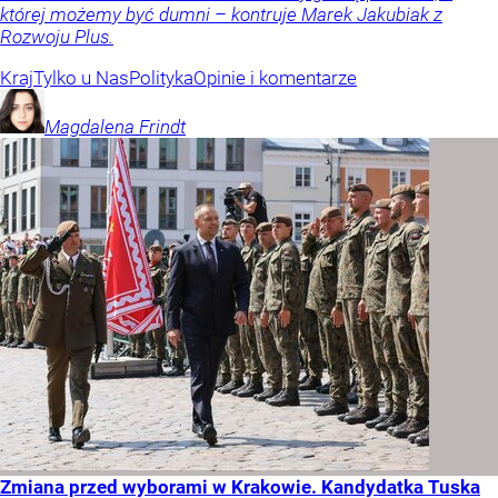
której możemy być dumni – kontruje Marek Jakubiak z
Rozwoju Plus.
Kraj
Tylko u Nas
Polityka
Opinie i komentarze
Magdalena
Frindt
Zmiana przed wyborami w Krakowie. Kandydatka Tuska