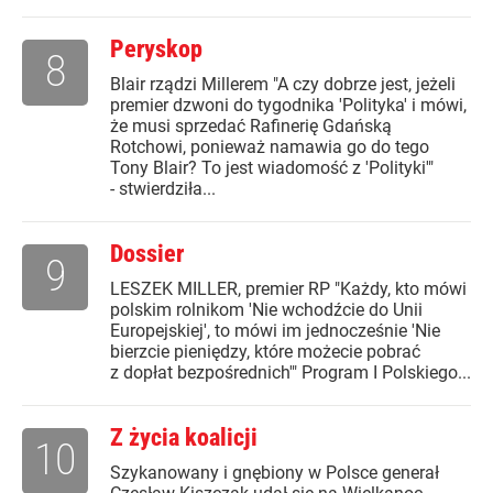
Peryskop
8
Blair rządzi Millerem "A czy dobrze jest, jeżeli
premier dzwoni do tygodnika 'Polityka' i mówi,
że musi sprzedać Rafinerię Gdańską
Rotchowi, ponieważ namawia go do tego
Tony Blair? To jest wiadomość z 'Polityki'"
- stwierdziła...
Dossier
9
LESZEK MILLER, premier RP "Każdy, kto mówi
polskim rolnikom 'Nie wchodźcie do Unii
Europejskiej', to mówi im jednocześnie 'Nie
bierzcie pieniędzy, które możecie pobrać
z dopłat bezpośrednich'" Program I Polskiego...
Z życia koalicji
10
Szykanowany i gnębiony w Polsce generał