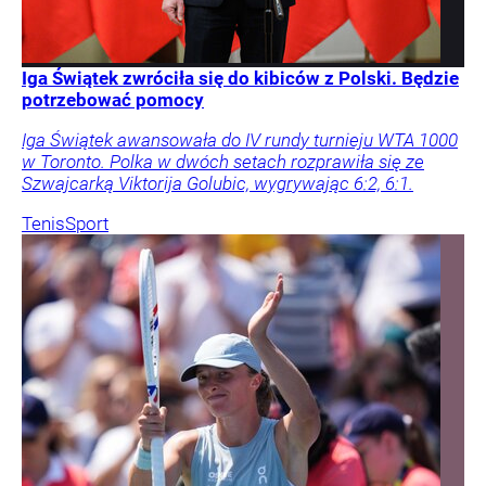
Iga Świątek zwróciła się do kibiców z Polski. Będzie
potrzebować pomocy
Iga Świątek awansowała do IV rundy turnieju WTA 1000
w Toronto. Polka w dwóch setach rozprawiła się ze
Szwajcarką Viktorija Golubic, wygrywając 6:2, 6:1.
Tenis
Sport