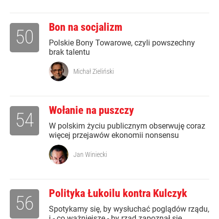
Bon na socjalizm
50
Polskie Bony Towarowe, czyli powszechny
brak talentu
Michał Zieliński
Wołanie na puszczy
54
W polskim życiu publicznym obserwuję coraz
więcej przejawów ekonomii nonsensu
Jan Winiecki
Polityka Łukoilu kontra Kulczyk
56
Spotykamy się, by wysłuchać poglądów rządu,
i - co ważniejsze - by rząd zapoznał się