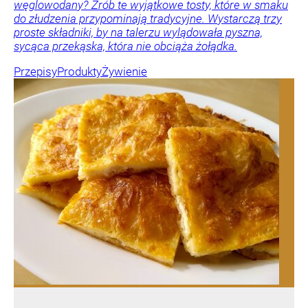
węglowodany? Zrób te wyjątkowe tosty, które w smaku
do złudzenia przypominają tradycyjne. Wystarczą trzy
proste składniki, by na talerzu wylądowała pyszna,
sycąca przekąska, która nie obciąża żołądka.
Przepisy
Produkty
Żywienie