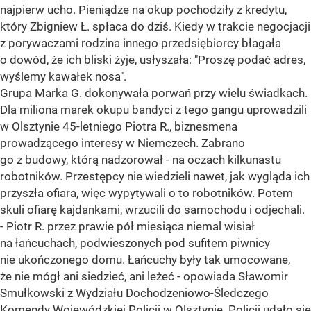
najpierw ucho. Pieniądze na okup pochodziły z kredytu,
który Zbigniew Ł. spłaca do dziś. Kiedy w trakcie negocjacji
z porywaczami rodzina innego przedsiębiorcy błagała
o dowód, że ich bliski żyje, usłyszała: "Proszę podać adres,
wyślemy kawałek nosa".
Grupa Marka G. dokonywała porwań przy wielu świadkach.
Dla miliona marek okupu bandyci z tego gangu uprowadzili
w Olsztynie 45-letniego Piotra R., biznesmena
prowadzącego interesy w Niemczech. Zabrano
go z budowy, którą nadzorował - na oczach kilkunastu
robotników. Przestępcy nie wiedzieli nawet, jak wygląda ich
przyszła ofiara, więc wypytywali o to robotników. Potem
skuli ofiarę kajdankami, wrzucili do samochodu i odjechali.
- Piotr R. przez prawie pół miesiąca niemal wisiał
na łańcuchach, podwieszonych pod sufitem piwnicy
nie ukończonego domu. Łańcuchy były tak umocowane,
że nie mógł ani siedzieć, ani leżeć - opowiada Sławomir
Smułkowski z Wydziału Dochodzeniowo-Śledczego
Komendy Wojewódzkiej Policji w Olsztynie. Policji udało się