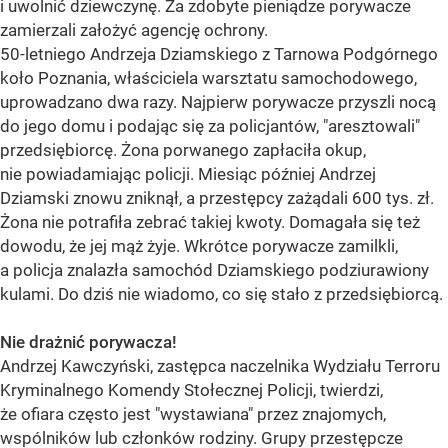
i uwolnić dziewczynę. Za zdobyte pieniądze porywacze
zamierzali założyć agencję ochrony.
50-letniego Andrzeja Dziamskiego z Tarnowa Podgórnego
koło Poznania, właściciela warsztatu samochodowego,
uprowadzano dwa razy. Najpierw porywacze przyszli nocą
do jego domu i podając się za policjantów, "aresztowali"
przedsiębiorcę. Żona porwanego zapłaciła okup,
nie powiadamiając policji. Miesiąc później Andrzej
Dziamski znowu zniknął, a przestępcy zażądali 600 tys. zł.
Żona nie potrafiła zebrać takiej kwoty. Domagała się też
dowodu, że jej mąż żyje. Wkrótce porywacze zamilkli,
a policja znalazła samochód Dziamskiego podziurawiony
kulami. Do dziś nie wiadomo, co się stało z przedsiębiorcą.
Nie drażnić porywacza!
Andrzej Kawczyński, zastępca naczelnika Wydziału Terroru
Kryminalnego Komendy Stołecznej Policji, twierdzi,
że ofiara często jest "wystawiana" przez znajomych,
wspólników lub członków rodziny. Grupy przestępcze