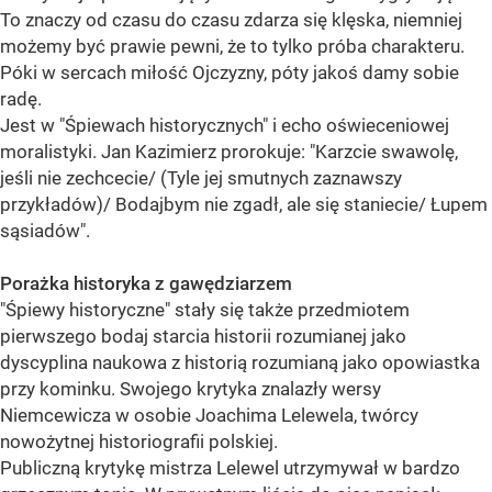
To znaczy od czasu do czasu zdarza się klęska, niemniej
możemy być prawie pewni, że to tylko próba charakteru.
Póki w sercach miłość Ojczyzny, póty jakoś damy sobie
radę.
Jest w "Śpiewach historycznych" i echo oświeceniowej
moralistyki. Jan Kazimierz prorokuje: "Karzcie swawolę,
jeśli nie zechcecie/ (Tyle jej smutnych zaznawszy
przykładów)/ Bodajbym nie zgadł, ale się staniecie/ Łupem
sąsiadów".
Porażka historyka z gawędziarzem
"Śpiewy historyczne" stały się także przedmiotem
pierwszego bodaj starcia historii rozumianej jako
dyscyplina naukowa z historią rozumianą jako opowiastka
przy kominku. Swojego krytyka znalazły wersy
Niemcewicza w osobie Joachima Lelewela, twórcy
nowożytnej historiografii polskiej.
Publiczną krytykę mistrza Lelewel utrzymywał w bardzo