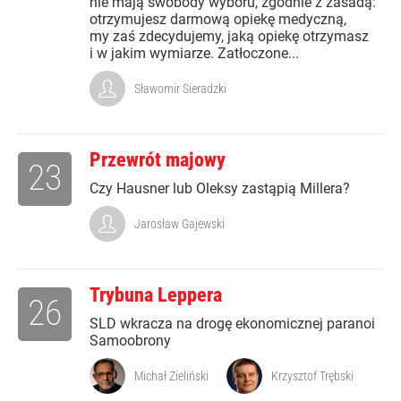
nie mają swobody wyboru, zgodnie z zasadą:
otrzymujesz darmową opiekę medyczną,
my zaś zdecydujemy, jaką opiekę otrzymasz
i w jakim wymiarze. Zatłoczone...
Sławomir Sieradzki
Przewrót majowy
23
Czy Hausner lub Oleksy zastąpią Millera?
Jarosław Gajewski
Trybuna Leppera
26
SLD wkracza na drogę ekonomicznej paranoi
Samoobrony
Michał Zieliński
Krzysztof Trębski