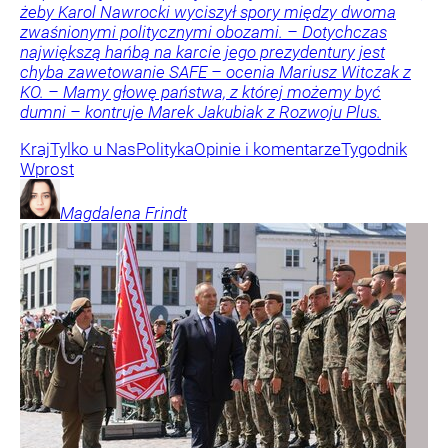
żeby Karol Nawrocki wyciszył spory między dwoma
zwaśnionymi politycznymi obozami. – Dotychczas
największą hańbą na karcie jego prezydentury jest
chyba zawetowanie SAFE – ocenia Mariusz Witczak z
KO. – Mamy głowę państwa, z której możemy być
dumni – kontruje Marek Jakubiak z Rozwoju Plus.
Kraj
Tylko u Nas
Polityka
Opinie i komentarze
Tygodnik
Wprost
Magdalena
Frindt