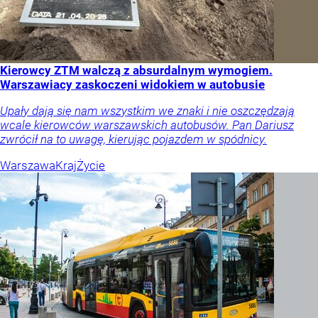
Kierowcy ZTM walczą z absurdalnym wymogiem.
Warszawiacy zaskoczeni widokiem w autobusie
Upały dają się nam wszystkim we znaki i nie oszczędzają
wcale kierowców warszawskich autobusów. Pan Dariusz
zwrócił na to uwagę, kierując pojazdem w spódnicy.
Warszawa
Kraj
Życie