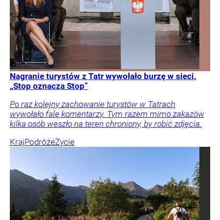
Nagranie turystów z Tatr wywołało burzę w sieci.
„Stop oznacza Stop”
Po raz kolejny zachowanie turystów w Tatrach
wywołało falę komentarzy. Tym razem mimo zakazów
kilka osób weszło na teren chroniony, by robić zdjęcia.
Kraj
Podróże
Życie