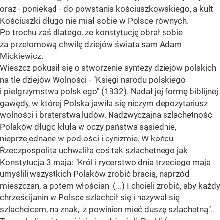
oraz - poniekąd - do powstania kościuszkowskiego, a kult
Kościuszki długo nie miał sobie w Polsce równych.
Po trochu zaś dlatego, że konstytucję obrał sobie
za przełomową chwilę dziejów świata sam Adam
Mickiewicz.
Wieszcz pokusił się o stworzenie syntezy dziejów polskich
na tle dziejów Wolności - "Księgi narodu polskiego
i pielgrzymstwa polskiego" (1832). Nadał jej formę biblijnej
gawędy, w której Polska jawiła się niczym depozytariusz
wolności i braterstwa ludów. Nadzwyczajna szlachetność
Polaków długo kłuła w oczy państwa sąsiednie,
nieprzejednane w podłości i cynizmie. W końcu
Rzeczpospolita uchwaliła coś tak szlachetnego jak
Konstytucja 3 maja: "Król i rycerstwo dnia trzeciego maja
umyślili wszystkich Polaków zrobić bracią, naprzód
mieszczan, a potem włościan. (...) I chcieli zrobić, aby każdy
chrześcijanin w Polsce szlachcił się i nazywał się
szlachcicem, na znak, iż powinien mieć duszę szlachetną".