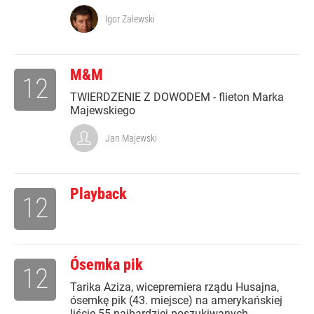
Igor Zalewski
M&M
12
TWIERDZENIE Z DOWODEM - flieton Marka
Majewskiego
Jan Majewski
Playback
12
Ósemka pik
12
Tarika Aziza, wicepremiera rządu Husajna,
ósemkę pik (43. miejsce) na amerykańskiej
liście 55 najbardziej poszukiwanych