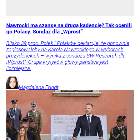
Nawrocki ma szansę na drugą kadencję? Tak ocenili
go Polacy. Sondaż dla „Wprost”
Blisko 39 proc. Polek i Polaków deklaruje, że ponownie
zagłosowałoby na Karola Nawrockiego w wyborach
prezydenckich – wynika z sondażu SW Research dla
„Wprost”. Grupa krytyków głowy państwa jest
liczniejsza.
Magdalena
Frindt