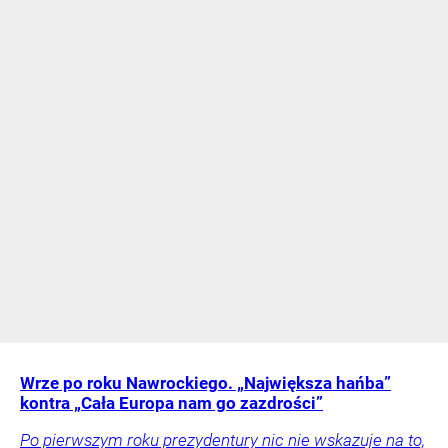
Wrze po roku Nawrockiego. „Największa hańba”
kontra „Cała Europa nam go zazdrości”
Po pierwszym roku prezydentury nic nie wskazuje na to,