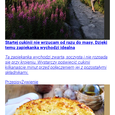
Startej cukinii nie wrzucam od razu do masy. Dzięki
temu zapiekanka wychodzi idealna
Ta zapiekanka wychodzi zwarta, soczysta i nie rozpada
się przy krojeniu. Wystarczy poświęcić cukinii
kilkanaście minut przed połączeniem jej z pozostałymi
składnikami.
Przepisy
Żywienie