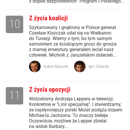
z dopłat bezpośrednich'" Program I Polskiego...
Z życia koalicji
10
Szykanowany i gnębiony w Polsce generał
Czesław Kiszczak udał się na Wielkanoc
do Tunezji. Wiemy o tym, bo tym samym
samolotem ze ściubiącym grosz do grosza
z marnej emerytury generałem leciał nasz
człowiek. Michnik z Jaruzelskim dolecieli...
Robert Mazurek
Igor Zalewski
Z życia opozycji
11
Widzieliśmy Andrzeja Leppera w telewizji.
Konkretnie w "Linii specjalnej". I stwierdzamy,
że najsłynniejszy polski Mulat podąża tropem
Michae-la Jacksona. To znaczy bieleje.
Oczywiście, możliwe że Lepper zbielał
na widok Barbary...