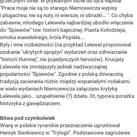
grzecznym tonie. W prywatnym liście do ojca napisał:
"Prace moje nie są to starego Niemcewicza wypisy
i plugactwa, nie są nuty, ni wiersze, ni obrazki... ". Co chyba
zabawne, młodego Lelewela najbardziej ubodło włączenie
do "Śpiewów" tzw. historii bajecznej: Piasta Kołodzieja,
smoka wawelskiego, króla Popiela....
Były i inne rozbieżności (na przykład Lelewel proponował
szukanie "ukrytych sprężyn" wydarzeń oraz odtwarzanie
"historii tłumnej", nie pojedynczych herosów). Krucjaty
Lelewela nie zmniejszyły jednak nadzwyczajnej
popularności "Śpiewów". Zgodnie z polską dziwaczną
tradycją zacierania różnic między wspaniałymi rodakami
w wielu wydaniach Niemcewicza załączano krytykę
Lelewela jako... uzupełnienie (?) dzieła. Ot, typowa porażka
historyka z gawędziarzem.
Bitwa pod czymkolwiek
Wiarę w polskie rycerskie przeznaczenie ugruntował
Henryk Sienkiewicz w "Trylogii". Podstawowe zagrożenie