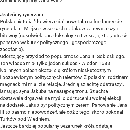
Stanisław Ignacy Witkiewicz.
Jesteśmy rycerzami
Polska historia "do wierzenia" powstała na fundamencie
rycerskim. Miejsce w sercach rodaków zapewnia czyn
bitewny (cokolwiek paradoksalny kult w kraju, który utracił
państwo wskutek politycznego i gospodarczego
zacofania).
Uderzający przykład to popularność Jana III Sobieskiego.
Ten władca miał tylko jeden sukces - Wiedeń 1683.
Na innych polach okazał się królem nieskutecznym
i pozbawionym politycznych talentów. Z polskimi rodzinami
magnackimi miał złe relacje, średnią szlachtę odstraszył,
lansując syna Jakuba na następcę tronu. Szlachta
dostawała drgawek na myśl o odrzuceniu wolnej elekcji,
na dodatek Jakub był politycznym zerem. Panowanie Jana
III to pasmo niepowodzeń, ale cóż z tego, skoro pokonał
Turków pod Wiedniem.
Jeszcze bardziej popularny wizerunek króla odstaje