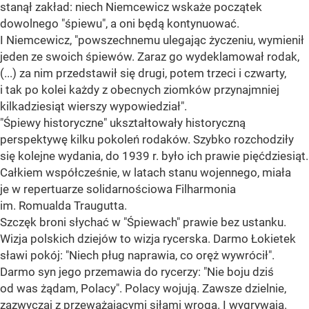
stanął zakład: niech Niemcewicz wskaże początek
dowolnego "śpiewu", a oni będą kontynuować.
I Niemcewicz, "powszechnemu ulegając życzeniu, wymienił
jeden ze swoich śpiewów. Zaraz go wydeklamował rodak,
(...) za nim przedstawił się drugi, potem trzeci i czwarty,
i tak po kolei każdy z obecnych ziomków przynajmniej
kilkadziesiąt wierszy wypowiedział".
"Śpiewy historyczne" ukształtowały historyczną
perspektywę kilku pokoleń rodaków. Szybko rozchodziły
się kolejne wydania, do 1939 r. było ich prawie pięćdziesiąt.
Całkiem współcześnie, w latach stanu wojennego, miała
je w repertuarze solidarnościowa Filharmonia
im. Romualda Traugutta.
Szczęk broni słychać w "Śpiewach" prawie bez ustanku.
Wizja polskich dziejów to wizja rycerska. Darmo Łokietek
sławi pokój: "Niech pług naprawia, co oręż wywrócił".
Darmo syn jego przemawia do rycerzy: "Nie boju dziś
od was żądam, Polacy". Polacy wojują. Zawsze dzielnie,
zazwyczaj z przeważającymi siłami wroga. I wygrywają.