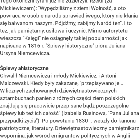
Tego okoliczni tyrani już nie zdzierżyli. Rzekli (za
Mickiewiczem): "Wypędziliśmy z ziemi Wolność, a oto
powraca w osobie narodu sprawiedliwego, który nie kłania
się bałwanom naszym. Pójdźmy, zabijmy Naród ten". I to
też, jak pamiętamy, usiłowali uczynić. Mimo autorytetu
wieszcza "Księgi" nie osiągnęły takiej popularności jak
napisane w 1816 r. "Śpiewy historyczne" pióra Juliana
Ursyna Niemcewicza.
Śpiewy ahistoryczne
Chwalił Niemcewicza i młody Mickiewicz, i Antoni
Malczewski. Kiedy były zakazane, "przepisywano je...
W licznych zachowanych dziewiętnastowiecznych
sztambuchach panien z różnych części ziem polskich
znajdują się pracowicie przepisane bądź poszczególne
śpiewy lub też ich całość" (Izabella Rusinowa, "Pana Juliana
przypadki życia"). Po powstaniu 1830 r. weszły do kanonu
patriotycznej literatury. Dziewiętnastowieczny pamiętnikarz
wspomina, jak wśród emigrantów politycznych w Anglii