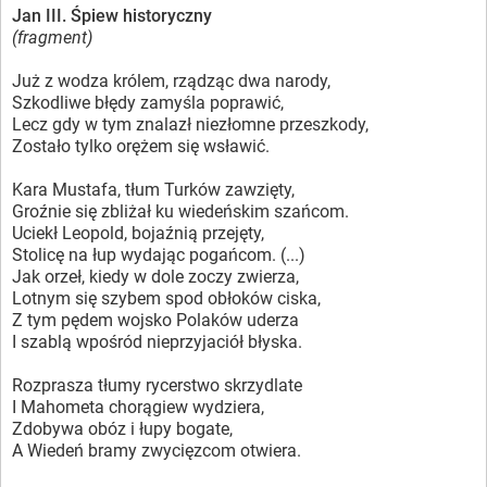
Jan III. Śpiew historyczny
(fragment)
Już z wodza królem, rządząc dwa narody,
Szkodliwe błędy zamyśla poprawić,
Lecz gdy w tym znalazł niezłomne przeszkody,
Zostało tylko orężem się wsławić.
Kara Mustafa, tłum Turków zawzięty,
Groźnie się zbliżał ku wiedeńskim szańcom.
Uciekł Leopold, bojaźnią przejęty,
Stolicę na łup wydając pogańcom. (...)
Jak orzeł, kiedy w dole zoczy zwierza,
Lotnym się szybem spod obłoków ciska,
Z tym pędem wojsko Polaków uderza
I szablą wpośród nieprzyjaciół błyska.
Rozprasza tłumy rycerstwo skrzydlate
I Mahometa chorągiew wydziera,
Zdobywa obóz i łupy bogate,
A Wiedeń bramy zwycięzcom otwiera.