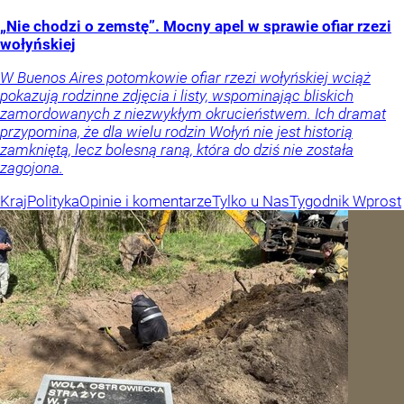
„Nie chodzi o zemstę”. Mocny apel w sprawie ofiar rzezi
wołyńskiej
W Buenos Aires potomkowie ofiar rzezi wołyńskiej wciąż
pokazują rodzinne zdjęcia i listy, wspominając bliskich
zamordowanych z niezwykłym okrucieństwem. Ich dramat
przypomina, że dla wielu rodzin Wołyń nie jest historią
zamkniętą, lecz bolesną raną, która do dziś nie została
zagojona.
Kraj
Polityka
Opinie i komentarze
Tylko u Nas
Tygodnik Wprost