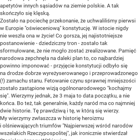
apetytów innych sąsiadów na ziemie polskie. A tak
skończyło się klęską.
Zostało na pociechę przekonanie, że uchwaliliśmy pierwsi
w Europie "oświeceniową" konstytucję. W istocie nigdy
nie weszła ona w życie! Co gorsza, jej najistotniejsze
postanowienie - dziedziczny tron - zostało tak
sformułowane, że nie mogło zostać zrealizowane. Pamięć
narodowa zepchnęła na daleki plan to, co najbardziej
powinno imponować - przyjęcie konstytucji odbyło się
na drodze dobrze wyreżyserowanego i przeprowadzonego
(!) zamachu stanu. Fetowanie czynu sprawnej mniejszości
zostało zastąpione wizją ogólnonarodowego "kochajmy
się". Wierzymy jednak, że 3 maja to data początku, a nie
końca. Bo też, tak generalnie, każdy naród ma co najmniej
dwie historie. Tę prawdziwą i tę, w którą się wierzy.
My wierzymy zwłaszcza w historię heroizmu
i olśniewających triumfów "Najpierwszej wśród narodów
wszelakich Rzeczypospolitej", jak ironicznie stwierdzał