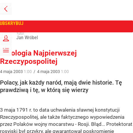
PRZEJDŹ
NA
WPROST
STRONĘ
GŁÓWNĄ
UBSKRYBUJ
Tygodnik Wprost
Autor:
ZALOGUJ
Jan Wróbel
MENU
Mitologia Najpierwszej
Rzeczypospolitej
4
maja
2003
1:00
/
4
maja
2003
1:00
Polacy, jak każdy naród, mają dwie historie. Tę
prawdziwą i tę, w którą się wierzy
3 maja 1791 r. to data uchwalenia sławnej konstytucji
Rzeczypospolitej, ale także faktycznego wypowiedzenia
przez Polaków wojny mocarstwu - Rosji. Błąd... Protektorat
rosyjski był przykry, ale gwarantował poskromienie