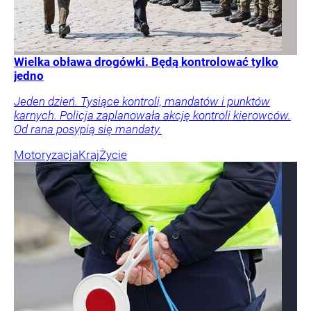
Wielka obława drogówki. Będą kontrolować tylko
jedno
Jeden dzień. Tysiące kontroli, mandatów i punktów
karnych. Policja zaplanowała akcję kontroli kierowców.
Od rana posypią się mandaty.
Motoryzacja
Kraj
Życie