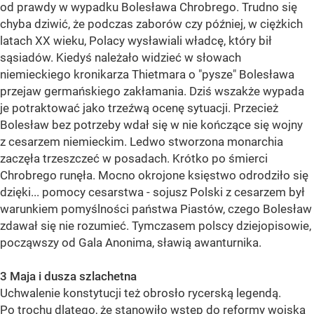
od prawdy w wypadku Bolesława Chrobrego. Trudno się
chyba dziwić, że podczas zaborów czy później, w ciężkich
latach XX wieku, Polacy wysławiali władcę, który bił
sąsiadów. Kiedyś należało widzieć w słowach
niemieckiego kronikarza Thietmara o "pysze" Bolesława
przejaw germańskiego zakłamania. Dziś wszakże wypada
je potraktować jako trzeźwą ocenę sytuacji. Przecież
Bolesław bez potrzeby wdał się w nie kończące się wojny
z cesarzem niemieckim. Ledwo stworzona monarchia
zaczęła trzeszczeć w posadach. Krótko po śmierci
Chrobrego runęła. Mocno okrojone księstwo odrodziło się
dzięki... pomocy cesarstwa - sojusz Polski z cesarzem był
warunkiem pomyślności państwa Piastów, czego Bolesław
zdawał się nie rozumieć. Tymczasem polscy dziejopisowie,
począwszy od Gala Anonima, sławią awanturnika.
3 Maja i dusza szlachetna
Uchwalenie konstytucji też obrosło rycerską legendą.
Po trochu dlatego, że stanowiło wstęp do reformy wojska