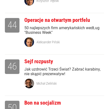
Krzysztof Trębski
Operacje na otwartym portfelu
44
50 najlepszych firm amerykańskich wedŁug
"Business Week"
Aleksander Piński
Sejf rozpusty
46
Jak uzdrowić Trzeci Świat? Zabrać karabiny,
nie skąpić prezerwatyw!
Michał Zieliński
Bon na socjalizm
50