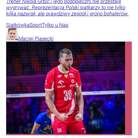
Trener Nikola Grbić i jego podopieczni nie przestają
wygrywać. Reprezentacja Polski siatkarzy to nie tylko
kilka nazwisk, ale prawdziwy zespół i grono bohaterów.
Siatkówka
Sport
Tylko u Nas
Maciej
Piasecki