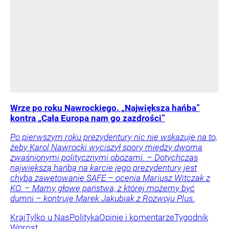
Wrze po roku Nawrockiego. „Największa hańba”
kontra „Cała Europa nam go zazdrości”
Po pierwszym roku prezydentury nic nie wskazuje na to,
żeby Karol Nawrocki wyciszył spory między dwoma
zwaśnionymi politycznymi obozami. – Dotychczas
największą hańbą na karcie jego prezydentury jest
chyba zawetowanie SAFE – ocenia Mariusz Witczak z
KO. – Mamy głowę państwa, z której możemy być
dumni – kontruje Marek Jakubiak z Rozwoju Plus.
Kraj
Tylko u Nas
Polityka
Opinie i komentarze
Tygodnik
Wprost