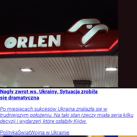
Nagły zwrot ws. Ukrainy. Sytuacja zrobiła
się dramatyczna
Po miesiącach sukcesów Ukraina znalazła się w
trudniejszym położeniu. Na taki stan rzeczy miała seria kilku
decyzji i wydarzeń, które osłabiły Kijów.
Polityka
Świat
Wojna w Ukrainie