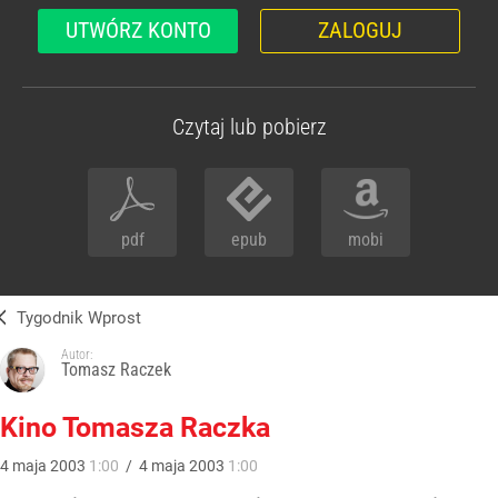
UTWÓRZ KONTO
ZALOGUJ
Czytaj lub pobierz
pdf
epub
mobi
Tygodnik Wprost
Autor:
Tomasz Raczek
Kino Tomasza Raczka
4
maja
2003
1:00
/
4
maja
2003
1:00