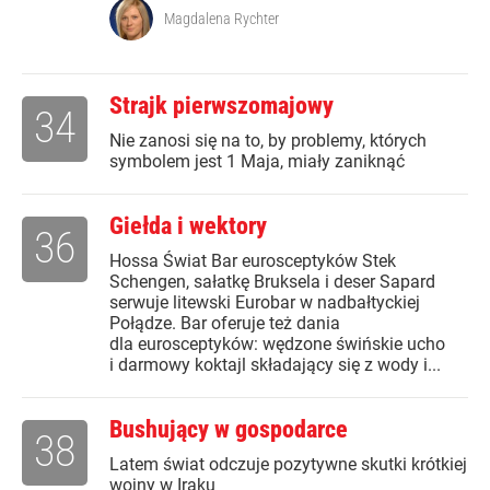
Magdalena Rychter
Strajk pierwszomajowy
34
Nie zanosi się na to, by problemy, których
symbolem jest 1 Maja, miały zaniknąć
Giełda i wektory
36
Hossa Świat Bar eurosceptyków Stek
Schengen, sałatkę Bruksela i deser Sapard
serwuje litewski Eurobar w nadbałtyckiej
Połądze. Bar oferuje też dania
dla eurosceptyków: wędzone świńskie ucho
i darmowy koktajl składający się z wody i...
Bushujący w gospodarce
38
Latem świat odczuje pozytywne skutki krótkiej
wojny w Iraku