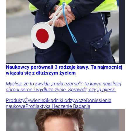
Naukowcy porównali 3 rodzaje kawy. Ta najmocniej
wiązała się z dłuższym życiem
Myślisz, że to zwykła „mała czarna”? Ta kawa najsilniej
chroni serce i wydłuża życie. Sprawdź, czy ją pijesz.
Produkty
Żywienie
Składniki odżywcze
Doniesienia
naukowe
Profilaktyka i leczenie
Badania