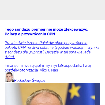
Tego sondażu premier nie może zlekceważyć.
Polacy o przywróceniu CPN
Prawie dwie trzecie Polaków chce przywrócenia
pakietu CPN na dwa ostatnie tygodnie wakacji – wynika
z sondażu dla „Wprost”. Decyzja w tej sprawie lada
dzień.
Finanse i inwestycje
Firmy i rynki
Gospodarka
Twój
portfel
Motoryzacja
Tylko u Nas
Radosław
Święcki