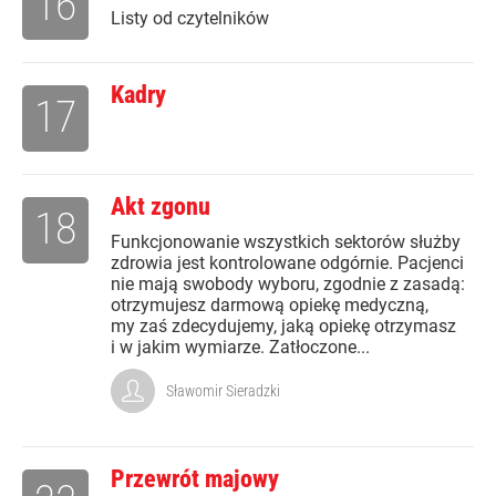
16
Listy od czytelników
Kadry
17
Akt zgonu
18
Funkcjonowanie wszystkich sektorów służby
zdrowia jest kontrolowane odgórnie. Pacjenci
nie mają swobody wyboru, zgodnie z zasadą:
otrzymujesz darmową opiekę medyczną,
my zaś zdecydujemy, jaką opiekę otrzymasz
i w jakim wymiarze. Zatłoczone...
Sławomir Sieradzki
Przewrót majowy