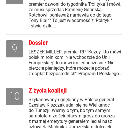
premier dzwoni do tygodnika 'Polityka' i mówi,
że musi sprzedać Rafinerię Gdańską
Rotchowi, ponieważ namawia go do tego
Tony Blair? To jest wiadomość z 'Polityki'"
- stwierdziła...
Dossier
9
LESZEK MILLER, premier RP "Każdy, kto mówi
polskim rolnikom 'Nie wchodźcie do Unii
Europejskiej', to mówi im jednocześnie 'Nie
bierzcie pieniędzy, które możecie pobrać
z dopłat bezpośrednich'" Program I Polskiego...
Z życia koalicji
10
Szykanowany i gnębiony w Polsce generał
Czesław Kiszczak udał się na Wielkanoc
do Tunezji. Wiemy o tym, bo tym samym
samolotem ze ściubiącym grosz do grosza
z marnej emerytury generałem leciał nasz
człowiek. Michnik z Jaruzelskim dolecieli...