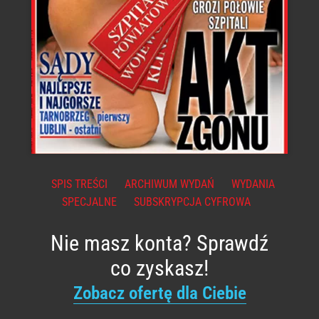
SPIS TREŚCI
ARCHIWUM WYDAŃ
WYDANIA
SPECJALNE
SUBSKRYPCJA CYFROWA
Nie masz konta? Sprawdź
co zyskasz!
Zobacz ofertę dla Ciebie