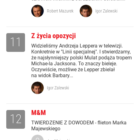
Robert Mazurek
Igor Zalewski
Z życia opozycji
11
Widzieliśmy Andrzeja Leppera w telewizji.
Konkretnie w "Linii specjalnej". I stwierdzamy,
że najsłynniejszy polski Mulat podąża tropem
Michae-la Jacksona. To znaczy bieleje.
Oczywiście, możliwe że Lepper zbielał
na widok Barbary...
Igor Zalewski
M&M
12
TWIERDZENIE Z DOWODEM - flieton Marka
Majewskiego