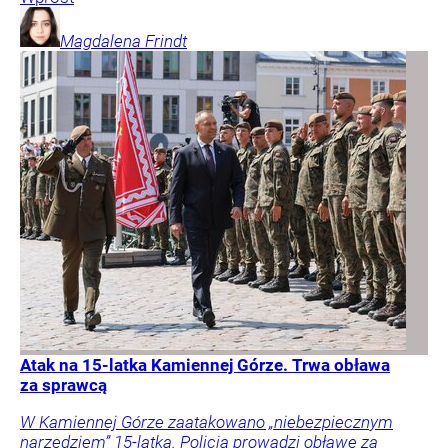
Magdalena
Frindt
Atak na 15-latka Kamiennej Górze. Trwa obława
za sprawcą
W Kamiennej Górze zaatakowano „niebezpiecznym
narzędziem” 15-latka. Policja prowadzi obławę za