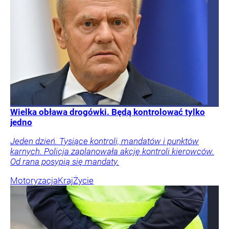
Wielka obława drogówki. Będą kontrolować tylko
jedno
Jeden dzień. Tysiące kontroli, mandatów i punktów
karnych. Policja zaplanowała akcję kontroli kierowców.
Od rana posypią się mandaty.
Motoryzacja
Kraj
Życie