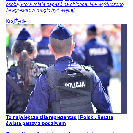
osobą, która miała napaść na chłopca. Nie wykluczono,
że agresorów mogło być więcej.
Kraj
Życie
To największa siła reprezentacji Polski. Reszta
świata patrzy z podziwem