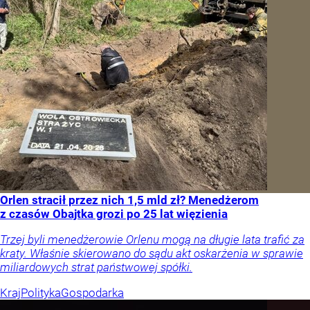
Orlen stracił przez nich 1,5 mld zł? Menedżerom
z czasów Obajtka grozi po 25 lat więzienia
Trzej byli menedżerowie Orlenu mogą na długie lata trafić za
kraty. Właśnie skierowano do sądu akt oskarżenia w sprawie
miliardowych strat państwowej spółki.
Kraj
Polityka
Gospodarka