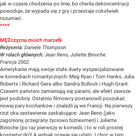
jak w czasie chodzenia po linie, bo chwila dekoncentracji
powoduje, że wypada się z gry i przestaje cokolwiek
rozumieć.
****
MĘŻczyzna moich marzeŃ
Reżyseria:
Daniele Thompson
W rolach głównych:
Jean Reno, Juliette Binoche.
Francja 2002.
Amerykanie mają swoje stałe duety wyspecjalizowane
w komediach romantycznych: Meg Ryan i Tom Hanks, Julia
Roberts i Richard Gere albo Sandra Bullock i Hugh Grant.
Czasem państwo zamieniają się parami, ale efekt zawsze
jest podobny. Ostatnio filmowcy postanowili poszukać
nowej pary kochanków i znaleźli ją we Francji. Na pierwszy
rzut oka zestawienie zaskakujące: Jean Reno (jako
zagoniony, przegrany życiowo biznesmen) i Juliette
Binoche (po raz pierwszy w komedii, i to w roli prostej
kosmetyczki)! A jednak prawie się udało. I choć w tym