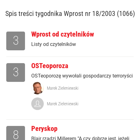
Spis treści
tygodnika Wprost nr 18/2003 (1066)
Wprost od czytelników
3
Listy od czytelników
OSTeoporoza
3
OSTeoporozę wywołali gospodarczy terroryści
Marek Zieleniewski
Marek Zieleniewski
Peryskop
8
Blair rządzi Millerem "A czy dobrze jest, jeżeli