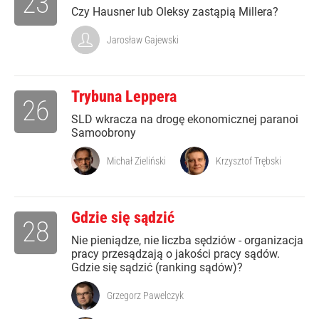
23
Czy Hausner lub Oleksy zastąpią Millera?
Jarosław Gajewski
Trybuna Leppera
26
SLD wkracza na drogę ekonomicznej paranoi
Samoobrony
Michał Zieliński
Krzysztof Trębski
Gdzie się sądzić
28
Nie pieniądze, nie liczba sędziów - organizacja
pracy przesądzają o jakości pracy sądów.
Gdzie się sądzić (ranking sądów)?
Grzegorz Pawelczyk