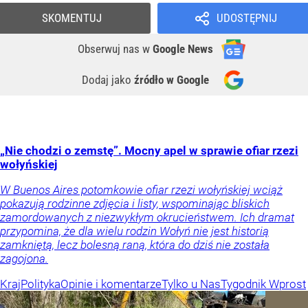
SKOMENTUJ
UDOSTĘPNIJ
Obserwuj nas
w
Google News
Dodaj jako
źródło w Google
„Nie chodzi o zemstę”. Mocny apel w sprawie ofiar rzezi
wołyńskiej
W Buenos Aires potomkowie ofiar rzezi wołyńskiej wciąż
pokazują rodzinne zdjęcia i listy, wspominając bliskich
zamordowanych z niezwykłym okrucieństwem. Ich dramat
przypomina, że dla wielu rodzin Wołyń nie jest historią
zamkniętą, lecz bolesną raną, która do dziś nie została
zagojona.
Kraj
Polityka
Opinie i komentarze
Tylko u Nas
Tygodnik Wprost