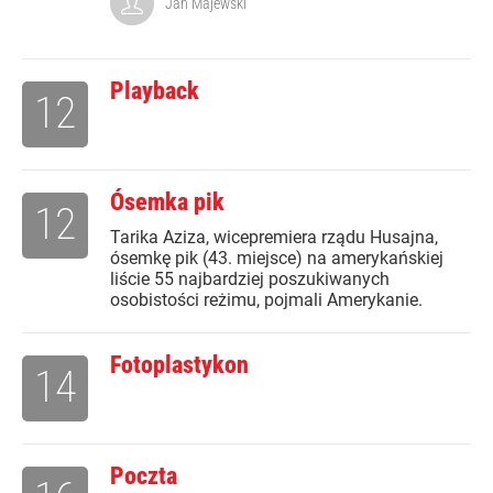
Jan Majewski
Playback
12
Ósemka pik
12
Tarika Aziza, wicepremiera rządu Husajna,
ósemkę pik (43. miejsce) na amerykańskiej
liście 55 najbardziej poszukiwanych
osobistości reżimu, pojmali Amerykanie.
Fotoplastykon
14
Poczta