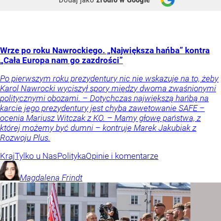
Wrze po roku Nawrockiego. „Największa hańba” kontra
„Cała Europa nam go zazdrości”
Po pierwszym roku prezydentury nic nie wskazuje na to, żeby
Karol Nawrocki wyciszył spory między dwoma zwaśnionymi
politycznymi obozami. – Dotychczas największą hańbą na
karcie jego prezydentury jest chyba zawetowanie SAFE –
ocenia Mariusz Witczak z KO. – Mamy głowę państwa, z
której możemy być dumni – kontruje Marek Jakubiak z
Rozwoju Plus.
Kraj
Tylko u Nas
Polityka
Opinie i komentarze
Magdalena
Frindt