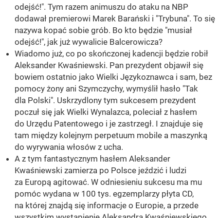
odejść!". Tym razem animuszu do ataku na NBP
dodawał premierowi Marek Barański i "Trybuna". To się
nazywa kopać sobie grób. Bo kto będzie "musiał
odejść!", jak już wywalicie Balcerowicza?
Wiadomo już, co po skończonej kadencji będzie robił
Aleksander Kwaśniewski. Pan prezydent objawił się
bowiem ostatnio jako Wielki Językoznawca i sam, bez
pomocy żony ani Szymczychy, wymyślił hasło "Tak
dla Polski". Uskrzydlony tym sukcesem prezydent
poczuł się jak Wielki Wynalazca, poleciał z hasłem
do Urzędu Patentowego i je zastrzegł. I znajduje się
tam między kolejnym perpetuum mobile a maszynką
do wyrywania włosów z ucha.
A z tym fantastycznym hasłem Aleksander
Kwaśniewski zamierza po Polsce jeździć i ludzi
za Europą agitować. W odniesieniu sukcesu ma mu
pomóc wydana w 100 tys. egzemplarzy płyta CD,
na której znajdą się informacje o Europie, a przede
wszystkim wystąpienie Aleksandra Kwaśniewskiego.