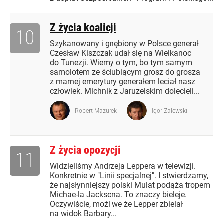
Z życia koalicji
10
Szykanowany i gnębiony w Polsce generał
Czesław Kiszczak udał się na Wielkanoc
do Tunezji. Wiemy o tym, bo tym samym
samolotem ze ściubiącym grosz do grosza
z marnej emerytury generałem leciał nasz
człowiek. Michnik z Jaruzelskim dolecieli...
Robert Mazurek
Igor Zalewski
Z życia opozycji
11
Widzieliśmy Andrzeja Leppera w telewizji.
Konkretnie w "Linii specjalnej". I stwierdzamy,
że najsłynniejszy polski Mulat podąża tropem
Michae-la Jacksona. To znaczy bieleje.
Oczywiście, możliwe że Lepper zbielał
na widok Barbary...