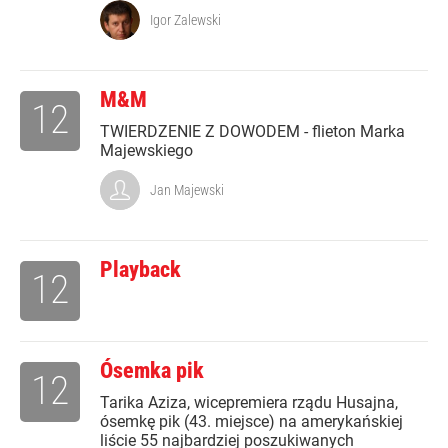
Igor Zalewski
M&M
12
TWIERDZENIE Z DOWODEM - flieton Marka
Majewskiego
Jan Majewski
Playback
12
Ósemka pik
12
Tarika Aziza, wicepremiera rządu Husajna,
ósemkę pik (43. miejsce) na amerykańskiej
liście 55 najbardziej poszukiwanych