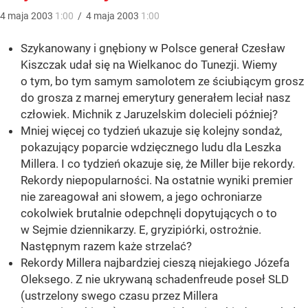
4
maja
2003
1:00
/
4
maja
2003
1:00
Szykanowany i gnębiony w Polsce generał Czesław
Kiszczak udał się na Wielkanoc do Tunezji. Wiemy
o tym, bo tym samym samolotem ze ściubiącym grosz
do grosza z marnej emerytury generałem leciał nasz
człowiek. Michnik z Jaruzelskim dolecieli później?
Mniej więcej co tydzień ukazuje się kolejny sondaż,
pokazujący poparcie wdzięcznego ludu dla Leszka
Millera. I co tydzień okazuje się, że Miller bije rekordy.
Rekordy niepopularności. Na ostatnie wyniki premier
nie zareagował ani słowem, a jego ochroniarze
cokolwiek brutalnie odepchnęli dopytujących o to
w Sejmie dziennikarzy. E, gryzipiórki, ostrożnie.
Następnym razem każe strzelać?
Rekordy Millera najbardziej cieszą niejakiego Józefa
Oleksego. Z nie ukrywaną schadenfreude poseł SLD
(ustrzelony swego czasu przez Millera