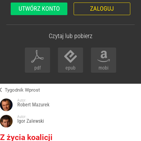
UTWÓRZ KONTO
ZALOGUJ
Czytaj lub pobierz
pdf
epub
mobi
Tygodnik Wprost
Autor:
Robert Mazurek
Autor:
Igor Zalewski
Z życia koalicji