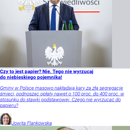
Czy to jest papier? Nie. Tego nie wyrzucaj
do niebieskiego pojemnika!
Gminy w Polsce masowo nakładają kary za złą segregację
śmieci, podnosząc opłaty nawet o 100 proc. do 400 proc. w
stosunku do stawki podstawowej. Czego nie wyrzucać do
papieru?
Jowita
Flankowska