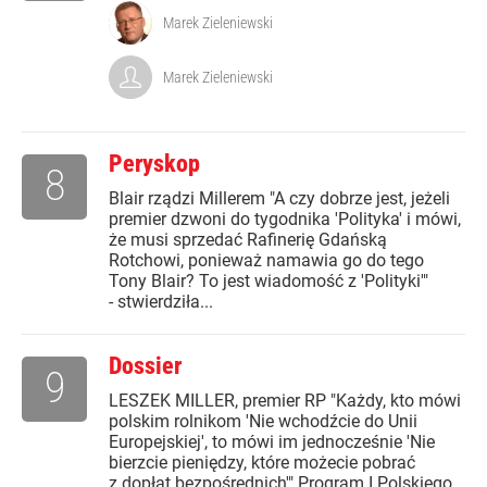
Marek Zieleniewski
Marek Zieleniewski
Peryskop
8
Blair rządzi Millerem "A czy dobrze jest, jeżeli
premier dzwoni do tygodnika 'Polityka' i mówi,
że musi sprzedać Rafinerię Gdańską
Rotchowi, ponieważ namawia go do tego
Tony Blair? To jest wiadomość z 'Polityki'"
- stwierdziła...
Dossier
9
LESZEK MILLER, premier RP "Każdy, kto mówi
polskim rolnikom 'Nie wchodźcie do Unii
Europejskiej', to mówi im jednocześnie 'Nie
bierzcie pieniędzy, które możecie pobrać
z dopłat bezpośrednich'" Program I Polskiego...