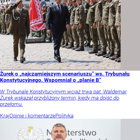
Żurek o „najczarniejszym scenariuszu” ws. Trybunału
Konstytucyjnego. Wspomniał o „planie B”
W Trybunale Konstytucyjnym wciąż trwa pat. Waldemar
Żurek wskazał przybliżony termin, kiedy ma dojść do
przełomu.
Kraj
Opinie i komentarze
Polityka