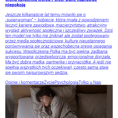
niepokoją
Jeszcze kilkanaście lat temu mówiło się o
„superwoman” – kobiecie, która miała z powodzeniem
łączyć karierę zawodową, macierzyństwo, atrakcyjny
wygląd, aktywność społeczną i szczęśliwy związek. Dziś
ten model nie tylko nie zniknął, ale został spotęgowany
przez media społecznościowe, kulturę nieustannego
porównywania się oraz wszechobecną presję osiągania
sukcesu. Współczesna Polka ma być piękna, zadbana,
wysportowana, przedsiębiorcza, emocjonalnie dojrzała.
Ma być dobrą matką, partnerką i przyjaciółką. A jeśli nie
spełnia wszystkich tych oczekiwań, często sama staje
się swoim najsurowszym sędzią.
Opinie i komentarze
Życie
Psychologia
Tylko u Nas