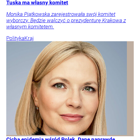
Tuska ma własny komitet
Monika Piątkowska zarejestrowała swój komitet
wyborczy. Będzie walczyć o prezydenturę Krakowa z
własnym komitetem.
Polityka
Kraj
Cicha epidemia wśród Polek. Dane naprawdę