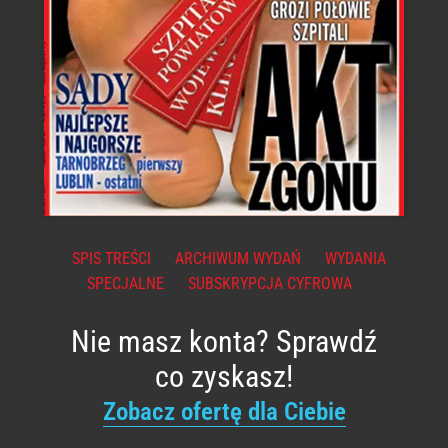
SPIS TREŚCI
ARCHIWUM WYDAŃ
WYDANIA
SPECJALNE
SUBSKRYPCJA CYFROWA
Nie masz konta? Sprawdź
co zyskasz!
Zobacz ofertę dla Ciebie