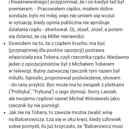
i Kwaśniewskiego) przypomniał, że i on kiedyś też był
premierem. - Pracowałem ciężko, miałem dobre
sondaże, było mi milej, więc nie umiem się wczuć
w sytuację, kiedy opinia publiczna nie aprobuje
działania rządu - skwitował. Oj, Józef, Józef, a potem
się dziwisz, że cię Miller nienawidzi.
Dowodem na to, że z rządem krucho, ma być
(przynajmniej dla posłów opozycji) postawa
właściciela psa Tobera, czyli rzecznika rządu. Niedawno
jeden z opozycjonistów był z Michałem Toberem
w telewizji. Butny zazwyczaj rzecznik tym razem był
milutki, fajniutki, proponował podwiezienie, słowem
- do rany przyłóż. Być może ma to związek z plotkami
("Polityka", "Trybuna") o jego dymisji. Sorry, Leszek,
ale twojemu rządowi nawet Michał Wiśniewski jako
rzecznik by nie pomógł.
Jak nie na Tobera, to zawsze można zwalić winę
na Balcerowicza. Łza się w oku kręci, kiedy człowiek
sobie pomyśli, ilu już krzyczało, że "Balcerowicz musi