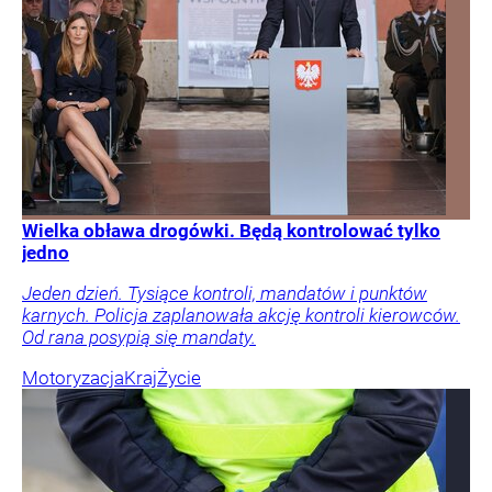
Wielka obława drogówki. Będą kontrolować tylko
jedno
Jeden dzień. Tysiące kontroli, mandatów i punktów
karnych. Policja zaplanowała akcję kontroli kierowców.
Od rana posypią się mandaty.
Motoryzacja
Kraj
Życie