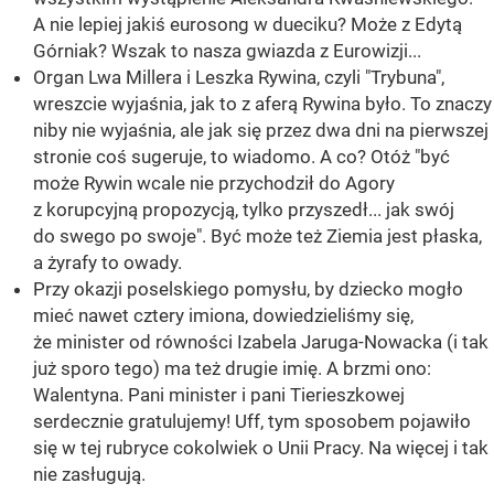
A nie lepiej jakiś eurosong w dueciku? Może z Edytą
Górniak? Wszak to nasza gwiazda z Eurowizji...
Organ Lwa Millera i Leszka Rywina, czyli "Trybuna",
wreszcie wyjaśnia, jak to z aferą Rywina było. To znaczy
niby nie wyjaśnia, ale jak się przez dwa dni na pierwszej
stronie coś sugeruje, to wiadomo. A co? Otóż "być
może Rywin wcale nie przychodził do Agory
z korupcyjną propozycją, tylko przyszedł... jak swój
do swego po swoje". Być może też Ziemia jest płaska,
a żyrafy to owady.
Przy okazji poselskiego pomysłu, by dziecko mogło
mieć nawet cztery imiona, dowiedzieliśmy się,
że minister od równości Izabela Jaruga-Nowacka (i tak
już sporo tego) ma też drugie imię. A brzmi ono:
Walentyna. Pani minister i pani Tierieszkowej
serdecznie gratulujemy! Uff, tym sposobem pojawiło
się w tej rubryce cokolwiek o Unii Pracy. Na więcej i tak
nie zasługują.