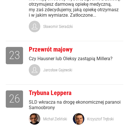
otrzymujesz darmową opiekę medyczną,
my zaś zdecydujemy, jaką opiekę otrzymasz
i w jakim wymiarze. Zatłoczone...
Sławomir Sieradzki
Przewrót majowy
23
Czy Hausner lub Oleksy zastąpią Millera?
Jarosław Gajewski
Trybuna Leppera
26
SLD wkracza na drogę ekonomicznej paranoi
Samoobrony
Michał Zieliński
Krzysztof Trębski