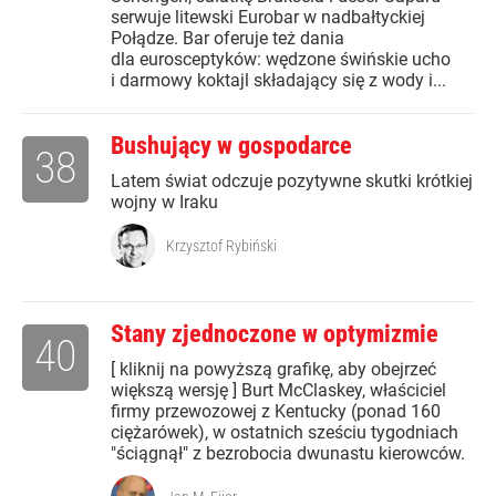
serwuje litewski Eurobar w nadbałtyckiej
Połądze. Bar oferuje też dania
dla eurosceptyków: wędzone świńskie ucho
i darmowy koktajl składający się z wody i...
Bushujący w gospodarce
38
Latem świat odczuje pozytywne skutki krótkiej
wojny w Iraku
Krzysztof Rybiński
Stany zjednoczone w optymizmie
40
[ kliknij na powyższą grafikę, aby obejrzeć
większą wersję ] Burt McClaskey, właściciel
firmy przewozowej z Kentucky (ponad 160
ciężarówek), w ostatnich sześciu tygodniach
"ściągnął" z bezrobocia dwunastu kierowców.