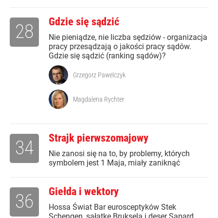
Gdzie się sądzić
28
Nie pieniądze, nie liczba sędziów - organizacja
pracy przesądzają o jakości pracy sądów.
Gdzie się sądzić (ranking sądów)?
Grzegorz Pawelczyk
Magdalena Rychter
Strajk pierwszomajowy
34
Nie zanosi się na to, by problemy, których
symbolem jest 1 Maja, miały zaniknąć
Giełda i wektory
36
Hossa Świat Bar eurosceptyków Stek
Schengen, sałatkę Bruksela i deser Sapard