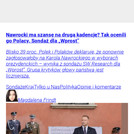
Nawrocki ma szansę na drugą kadencję? Tak ocenili
go Polacy. Sondaż dla „Wprost”
Blisko 39 proc. Polek i Polaków deklaruje, że ponownie
zagłosowałoby na Karola Nawrockiego w wyborach
prezydenckich – wynika z sondażu SW Research dla
„Wprost”. Grupa krytyków głowy państwa jest
liczniejsza.
Sondaże
Kraj
Tylko u Nas
Polityka
Opinie i komentarze
Magdalena
Frindt