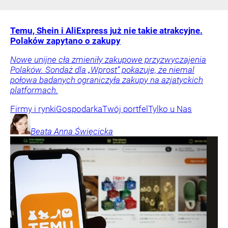
Temu, Shein i AliExpress już nie takie atrakcyjne.
Polaków zapytano o zakupy
Nowe unijne cła zmieniły zakupowe przyzwyczajenia
Polaków. Sondaż dla „Wprost” pokazuje, że niemal
połowa badanych ograniczyła zakupy na azjatyckich
platformach.
Firmy i rynki
Gospodarka
Twój portfel
Tylko u Nas
Beata Anna
Święcicka