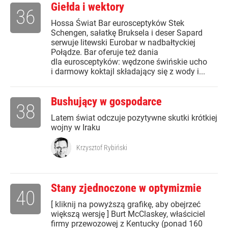
Giełda i wektory
36
Hossa Świat Bar eurosceptyków Stek
Schengen, sałatkę Bruksela i deser Sapard
serwuje litewski Eurobar w nadbałtyckiej
Połądze. Bar oferuje też dania
dla eurosceptyków: wędzone świńskie ucho
i darmowy koktajl składający się z wody i...
Bushujący w gospodarce
38
Latem świat odczuje pozytywne skutki krótkiej
wojny w Iraku
Krzysztof Rybiński
Stany zjednoczone w optymizmie
40
[ kliknij na powyższą grafikę, aby obejrzeć
większą wersję ] Burt McClaskey, właściciel
firmy przewozowej z Kentucky (ponad 160