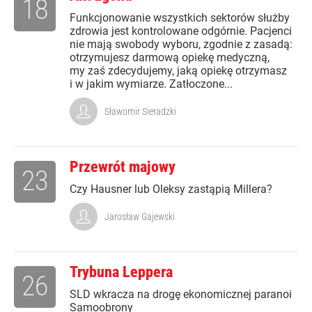
18
Funkcjonowanie wszystkich sektorów służby
zdrowia jest kontrolowane odgórnie. Pacjenci
nie mają swobody wyboru, zgodnie z zasadą:
otrzymujesz darmową opiekę medyczną,
my zaś zdecydujemy, jaką opiekę otrzymasz
i w jakim wymiarze. Zatłoczone...
Sławomir Sieradzki
Przewrót majowy
23
Czy Hausner lub Oleksy zastąpią Millera?
Jarosław Gajewski
Trybuna Leppera
26
SLD wkracza na drogę ekonomicznej paranoi
Samoobrony