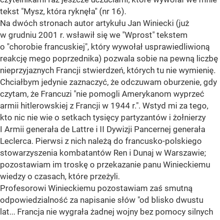
tekst "Mysz, która ryknęła" (nr 16).
Na dwóch stronach autor artykułu Jan Winiecki (już
w grudniu 2001 r. wsławił się we "Wprost" tekstem
o "chorobie francuskiej", który wywołał usprawiedliwioną
reakcję mego poprzednika) pozwala sobie na pewną liczbę
nieprzyjaznych Francji stwierdzeń, których tu nie wymienię.
Chciałbym jedynie zaznaczyć, że odczuwam oburzenie, gdy
czytam, że Francuzi "nie pomogli Amerykanom wyprzeć
armii hitlerowskiej z Francji w 1944 r.". Wstyd mi za tego,
kto nic nie wie o setkach tysięcy partyzantów i żołnierzy
I Armii generała de Lattre i II Dywizji Pancernej generała
Leclerca. Pierwsi z nich należą do francusko-polskiego
stowarzyszenia kombatantów Ren i Dunaj w Warszawie;
pozostawiam im troskę o przekazanie panu Winieckiemu
wiedzy o czasach, które przeżyli.
Profesorowi Winieckiemu pozostawiam zaś smutną
odpowiedzialność za napisanie słów "od blisko dwustu
lat... Francja nie wygrała żadnej wojny bez pomocy silnych