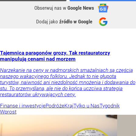
Obserwuj nas
w
Google News
Dodaj jako
źródło w Google
Tajemnica paragonów grozy. Tak restauratorzy
manipulują cenami nad morzem
Narzekanie na ceny w nadmorskich smażalniach są częścią
naszego wakacyjnego folkloru. Jednak to nie głupota
turystów, naiwność ani niezdolność mnożenia i dodawania do
stu. To przemyślana, ale nie do końca uczciwa strategia
restauratorów ukrywających ceny.
Finanse i inwestycje
Podróże
Kraj
Tylko u Nas
Tygodnik
Wprost