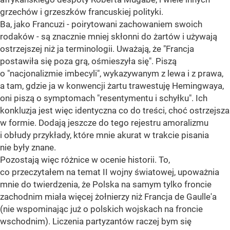
grzechów i grzeszków francuskiej polityki.
Ba, jako Francuzi - poirytowani zachowaniem swoich
rodaków - są znacznie mniej skłonni do żartów i używają
ostrzejszej niż ja terminologii. Uważają, że "Francja
postawiła się poza grą, ośmieszyła się". Piszą
o "nacjonalizmie imbecyli", wykazywanym z lewa i z prawa,
a tam, gdzie ja w konwencji żartu trawestuję Hemingwaya,
oni piszą o symptomach "resentymentu i schyłku". Ich
konkluzja jest więc identyczna co do treści, choć ostrzejsza
w formie. Dodają jeszcze do tego rejestru amoralizmu
i obłudy przykłady, które mnie akurat w trakcie pisania
nie były znane.
Pozostają więc różnice w ocenie historii. To,
co przeczytałem na temat II wojny światowej, upoważnia
mnie do twierdzenia, że Polska na samym tylko froncie
zachodnim miała więcej żołnierzy niż Francja de Gaulle'a
(nie wspominając już o polskich wojskach na froncie
wschodnim). Liczenia partyzantów raczej bym się