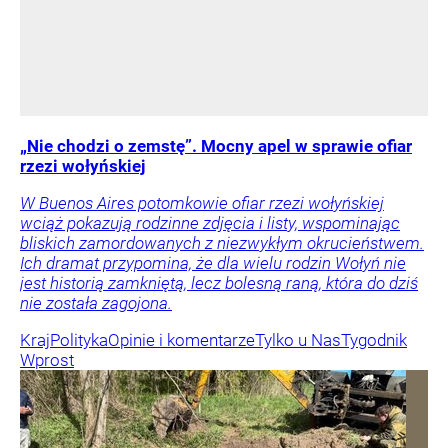
„Nie chodzi o zemstę”. Mocny apel w sprawie ofiar
rzezi wołyńskiej
W Buenos Aires potomkowie ofiar rzezi wołyńskiej
wciąż pokazują rodzinne zdjęcia i listy, wspominając
bliskich zamordowanych z niezwykłym okrucieństwem.
Ich dramat przypomina, że dla wielu rodzin Wołyń nie
jest historią zamkniętą, lecz bolesną raną, która do dziś
nie została zagojona.
Kraj
Polityka
Opinie i komentarze
Tylko u Nas
Tygodnik
Wprost