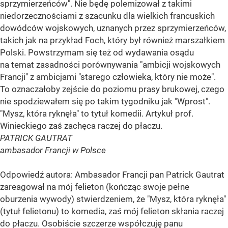
sprzymierzeńców". Nie będę polemizował z takimi
niedorzecznościami z szacunku dla wielkich francuskich
dowódców wojskowych, uznanych przez sprzymierzeńców,
takich jak na przykład Foch, który był również marszałkiem
Polski. Powstrzymam się też od wydawania osądu
na temat zasadności porównywania "ambicji wojskowych
Francji" z ambicjami "starego człowieka, który nie może".
To oznaczałoby zejście do poziomu prasy brukowej, czego
nie spodziewałem się po takim tygodniku jak "Wprost".
"Mysz, która ryknęła" to tytuł komedii. Artykuł prof.
Winieckiego zaś zachęca raczej do płaczu.
PATRICK GAUTRAT
ambasador Francji w Polsce
Odpowiedź autora: Ambasador Francji pan Patrick Gautrat
zareagował na mój felieton (kończąc swoje pełne
oburzenia wywody) stwierdzeniem, że "Mysz, która ryknęła"
(tytuł felietonu) to komedia, zaś mój felieton skłania raczej
do płaczu. Osobiście szczerze współczuję panu