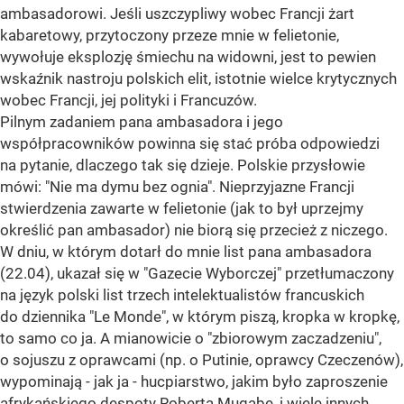
ambasadorowi. Jeśli uszczypliwy wobec Francji żart
kabaretowy, przytoczony przeze mnie w felietonie,
wywołuje eksplozję śmiechu na widowni, jest to pewien
wskaźnik nastroju polskich elit, istotnie wielce krytycznych
wobec Francji, jej polityki i Francuzów.
Pilnym zadaniem pana ambasadora i jego
współpracowników powinna się stać próba odpowiedzi
na pytanie, dlaczego tak się dzieje. Polskie przysłowie
mówi: "Nie ma dymu bez ognia". Nieprzyjazne Francji
stwierdzenia zawarte w felietonie (jak to był uprzejmy
określić pan ambasador) nie biorą się przecież z niczego.
W dniu, w którym dotarł do mnie list pana ambasadora
(22.04), ukazał się w "Gazecie Wyborczej" przetłumaczony
na język polski list trzech intelektualistów francuskich
do dziennika "Le Monde", w którym piszą, kropka w kropkę,
to samo co ja. A mianowicie o "zbiorowym zaczadzeniu",
o sojuszu z oprawcami (np. o Putinie, oprawcy Czeczenów),
wypominają - jak ja - hucpiarstwo, jakim było zaproszenie
afrykańskiego despoty Roberta Mugabe, i wiele innych