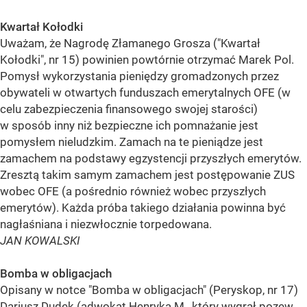
Kwartał Kołodki
Uważam, że Nagrodę Złamanego Grosza ("Kwartał
Kołodki", nr 15) powinien powtórnie otrzymać Marek Pol.
Pomysł wykorzystania pieniędzy gromadzonych przez
obywateli w otwartych funduszach emerytalnych OFE (w
celu zabezpieczenia finansowego swojej starości)
w sposób inny niż bezpieczne ich pomnażanie jest
pomysłem nieludzkim. Zamach na te pieniądze jest
zamachem na podstawy egzystencji przyszłych emerytów.
Zresztą takim samym zamachem jest postępowanie ZUS
wobec OFE (a pośrednio również wobec przyszłych
emerytów). Każda próba takiego działania powinna być
nagłaśniana i niezwłocznie torpedowana.
JAN KOWALSKI
Bomba w obligacjach
Opisany w notce "Bomba w obligacjach" (Peryskop, nr 17)
Dariusz Dudek (adwokat Henryka M., który wygrał pozew