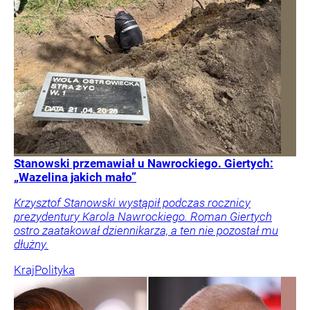
Stanowski przemawiał u Nawrockiego. Giertych:
„Wazelina jakich mało”
Krzysztof Stanowski wystąpił podczas rocznicy
prezydentury Karola Nawrockiego. Roman Giertych
ostro zaatakował dziennikarza, a ten nie pozostał mu
dłużny.
Kraj
Polityka