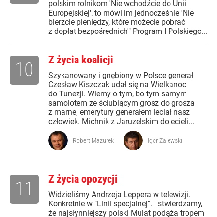
polskim rolnikom 'Nie wchodźcie do Unii
Europejskiej', to mówi im jednocześnie 'Nie
bierzcie pieniędzy, które możecie pobrać
z dopłat bezpośrednich'" Program I Polskiego...
Z życia koalicji
10
Szykanowany i gnębiony w Polsce generał
Czesław Kiszczak udał się na Wielkanoc
do Tunezji. Wiemy o tym, bo tym samym
samolotem ze ściubiącym grosz do grosza
z marnej emerytury generałem leciał nasz
człowiek. Michnik z Jaruzelskim dolecieli...
Robert Mazurek
Igor Zalewski
Z życia opozycji
11
Widzieliśmy Andrzeja Leppera w telewizji.
Konkretnie w "Linii specjalnej". I stwierdzamy,
że najsłynniejszy polski Mulat podąża tropem