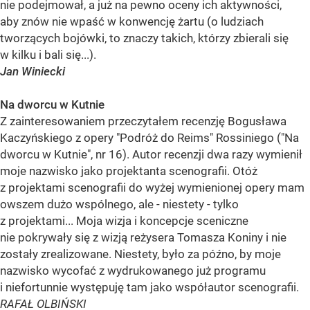
nie podejmował, a już na pewno oceny ich aktywności,
aby znów nie wpaść w konwencję żartu (o ludziach
tworzących bojówki, to znaczy takich, którzy zbierali się
w kilku i bali się...).
Jan Winiecki
Na dworcu w Kutnie
Z zainteresowaniem przeczytałem recenzję Bogusława
Kaczyńskiego z opery "Podróż do Reims" Rossiniego ("Na
dworcu w Kutnie", nr 16). Autor recenzji dwa razy wymienił
moje nazwisko jako projektanta scenografii. Otóż
z projektami scenografii do wyżej wymienionej opery mam
owszem dużo wspólnego, ale - niestety - tylko
z projektami... Moja wizja i koncepcje sceniczne
nie pokrywały się z wizją reżysera Tomasza Koniny i nie
zostały zrealizowane. Niestety, było za późno, by moje
nazwisko wycofać z wydrukowanego już programu
i niefortunnie występuję tam jako współautor scenografii.
RAFAŁ OLBIŃSKI