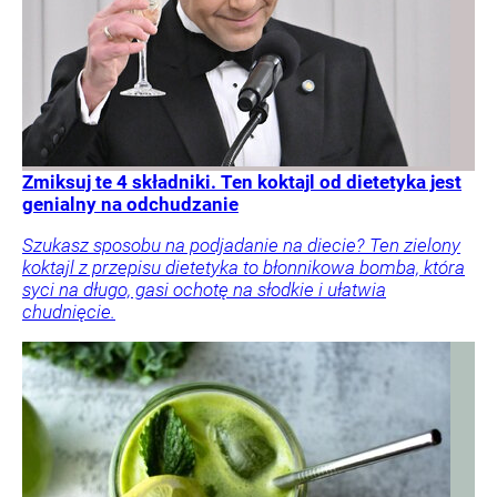
Zmiksuj te 4 składniki. Ten koktajl od dietetyka jest
genialny na odchudzanie
Szukasz sposobu na podjadanie na diecie? Ten zielony
koktajl z przepisu dietetyka to błonnikowa bomba, która
syci na długo, gasi ochotę na słodkie i ułatwia
chudnięcie.