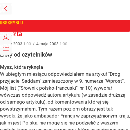
PRZEJDŹ
NA
WPROST
STRONĘ
GŁÓWNĄ
UBSKRYBUJ
Tygodnik Wprost
Poczta
ZALOGUJ
4
maja
2003
1:00
/
4
maja
2003
1:00
MENU
Listy od czytelników
Mysz, która ryknęła
W ubiegłym miesiącu odpowiedziałem na artykuł "Drogi
przyjaciel Saddam" zamieszczony w 9. numerze "Wprost".
Mój list ("Słownik polsko-francuski", nr 10) wywołał
wówczas odpowiedź autora artykułu (w zasadzie dłuższą
od samego artykułu), od komentowania której się
powstrzymałem. Tym razem poziom obrazy jest tak
wysoki, że jako ambasador Francji w zaprzyjaźnionym kraju,
jakim jest Polska, nie mogę się nie podzielić z waszymi
czytelnikami raz jeszcze uczuciami, które wywołał we mnie