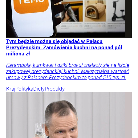
Tym będzie można się objadać w Pałacu
Prezydenckim. Zamówienia kuchni na ponad pół
miliona zł
Karambola, kumkwat i dziki brokuł znalazły się na liście
zakupowej prezydenckiej kuchni. Maksymalna wartość
umowy z Pałacem Prezydenckim to ponad 515 tys. zł.
Kraj
Polityka
Diety
Produkty