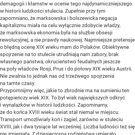
demagogii i kłamstw w ocenie tego najdynamiczniejszego
w historii ludzkości stulecia. Zupełnie przy tym
zapomniano, że marksowska i bolszewicka negacja
kapitalizmu miała na celu wyłącznie zdobycie władzy,
że marksowska ekonomia była na służbie obsesji
rewolucyjnej, a nie prawdy naukowej. Najmniejsze pretensje
o błędną ocenę XIX wieku mam do Polaków. Obiektywne
spojrzenie na to stulecie utrudniają nam zabory, brak
własnego państwa, okrucieństwo feudalnych jeszcze
na poły władców Rosji, Prus i do połowy XIX wieku Austrii.
Nie zwalnia to jednak nas od trzeźwego spojrzenia
na tamte czasy.
Przypomnijmy więc, jakie to zbrodnie ma na sumieniu ten
potępieńczy wiek XIX. To był wiek największych odkryć
i wynalazków w historii ludzkości. Zapominamy,
że do końca XVIII wieku świat stał niemal w miejscu.
Transport umożliwiały koń i żagiel, zarówno w stuleciu
XVIII, jak i dwa tysiące lat wcześniej. Liczba ludności też się
nie zmieniała. Z dziesięciorga rodzeństwa umierało