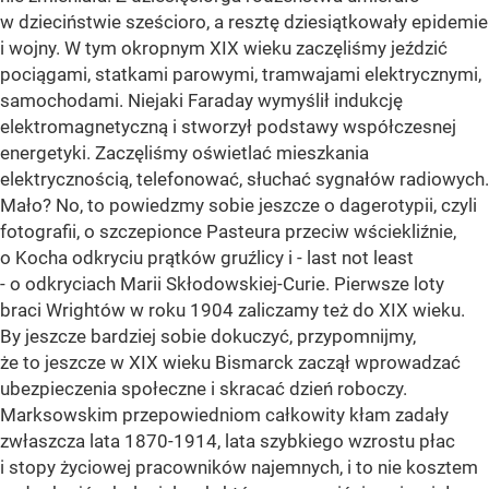
w dzieciństwie sześcioro, a resztę dziesiątkowały epidemie
i wojny. W tym okropnym XIX wieku zaczęliśmy jeździć
pociągami, statkami parowymi, tramwajami elektrycznymi,
samochodami. Niejaki Faraday wymyślił indukcję
elektromagnetyczną i stworzył podstawy współczesnej
energetyki. Zaczęliśmy oświetlać mieszkania
elektrycznością, telefonować, słuchać sygnałów radiowych.
Mało? No, to powiedzmy sobie jeszcze o dagerotypii, czyli
fotografii, o szczepionce Pasteura przeciw wściekliźnie,
o Kocha odkryciu prątków gruźlicy i - last not least
- o odkryciach Marii Skłodowskiej-Curie. Pierwsze loty
braci Wrightów w roku 1904 zaliczamy też do XIX wieku.
By jeszcze bardziej sobie dokuczyć, przypomnijmy,
że to jeszcze w XIX wieku Bismarck zaczął wprowadzać
ubezpieczenia społeczne i skracać dzień roboczy.
Marksowskim przepowiedniom całkowity kłam zadały
zwłaszcza lata 1870-1914, lata szybkiego wzrostu płac
i stopy życiowej pracowników najemnych, i to nie kosztem