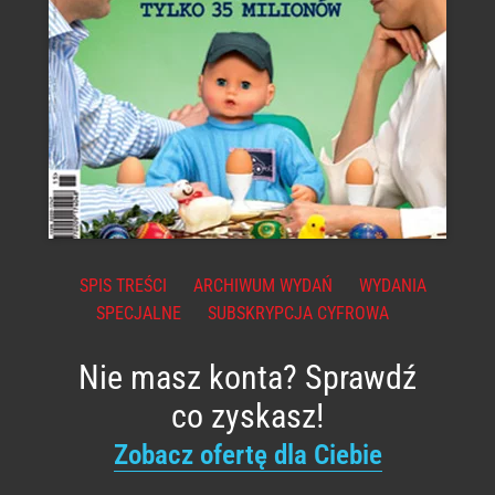
SPIS TREŚCI
ARCHIWUM WYDAŃ
WYDANIA
SPECJALNE
SUBSKRYPCJA CYFROWA
Nie masz konta? Sprawdź
co zyskasz!
Zobacz ofertę dla Ciebie