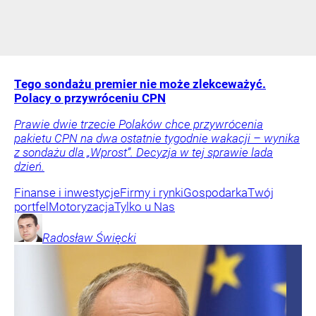
Tego sondażu premier nie może zlekceważyć.
Polacy o przywróceniu CPN
Prawie dwie trzecie Polaków chce przywrócenia
pakietu CPN na dwa ostatnie tygodnie wakacji – wynika
z sondażu dla „Wprost”. Decyzja w tej sprawie lada
dzień.
Finanse i inwestycje
Firmy i rynki
Gospodarka
Twój
portfel
Motoryzacja
Tylko u Nas
Radosław
Święcki