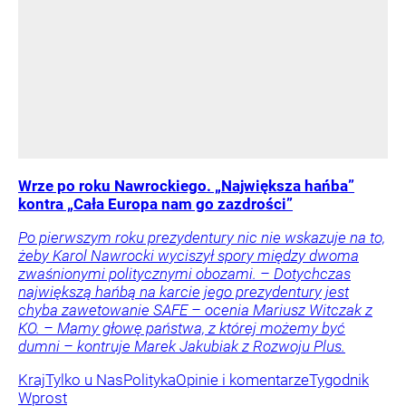
Wrze po roku Nawrockiego. „Największa hańba”
kontra „Cała Europa nam go zazdrości”
Po pierwszym roku prezydentury nic nie wskazuje na to,
żeby Karol Nawrocki wyciszył spory między dwoma
zwaśnionymi politycznymi obozami. – Dotychczas
największą hańbą na karcie jego prezydentury jest
chyba zawetowanie SAFE – ocenia Mariusz Witczak z
KO. – Mamy głowę państwa, z której możemy być
dumni – kontruje Marek Jakubiak z Rozwoju Plus.
Kraj
Tylko u Nas
Polityka
Opinie i komentarze
Tygodnik
Wprost