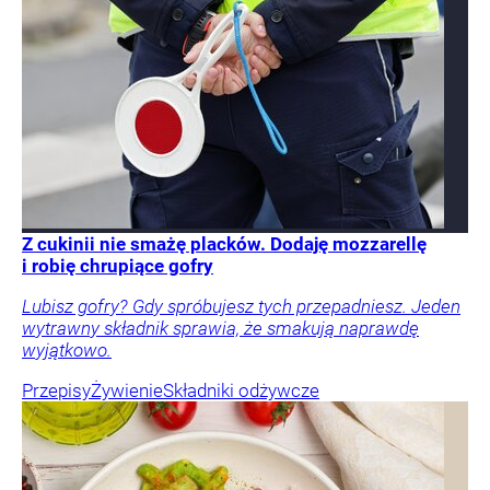
Z cukinii nie smażę placków. Dodaję mozzarellę
i robię chrupiące gofry
Lubisz gofry? Gdy spróbujesz tych przepadniesz. Jeden
wytrawny składnik sprawia, że smakują naprawdę
wyjątkowo.
Przepisy
Żywienie
Składniki odżywcze