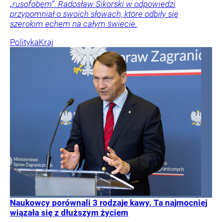
„rusofobem”. Radosław Sikorski w odpowiedzi
przypomniał o swoich słowach, które odbiły się
szerokim echem na całym świecie.
Polityka
Kraj
Naukowcy porównali 3 rodzaje kawy. Ta najmocniej
wiązała się z dłuższym życiem