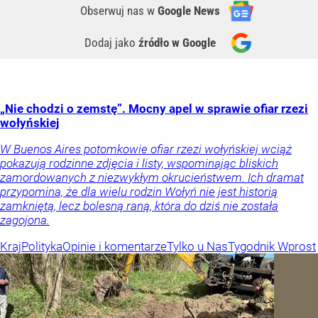
Obserwuj nas
w
Google News
Dodaj jako
źródło w Google
„Nie chodzi o zemstę”. Mocny apel w sprawie ofiar rzezi
wołyńskiej
W Buenos Aires potomkowie ofiar rzezi wołyńskiej wciąż
pokazują rodzinne zdjęcia i listy, wspominając bliskich
zamordowanych z niezwykłym okrucieństwem. Ich dramat
przypomina, że dla wielu rodzin Wołyń nie jest historią
zamkniętą, lecz bolesną raną, która do dziś nie została
zagojona.
Kraj
Polityka
Opinie i komentarze
Tylko u Nas
Tygodnik Wprost