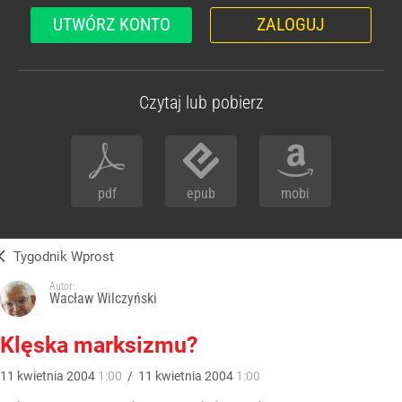
UTWÓRZ KONTO
ZALOGUJ
Czytaj lub pobierz
pdf
epub
mobi
Tygodnik Wprost
Autor:
Wacław Wilczyński
Klęska marksizmu?
11
kwietnia
2004
1:00
/
11
kwietnia
2004
1:00