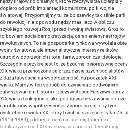
nędzy krajów kolonialnych, które rzeczywiście ucierpiały
dopiero od prób implantacji komunizmu po II wojnie
światowej. Przypomnijmy tu, że bolszewicy tak silnie parli
do rewolucji nie z powodu nędzy mas, lecz w obliczu
szybkiego rozwoju Rosji przed I wojną światową. Groziło
to bowiem socjaldemokratyzacją, osłabieniem nastrojów
rewolucyjnych. To nie gospodarka rynkowa wywołała obie
wojny światowe, ale imperialistyczne interesy reliktów
ustrojów poprzednich i totalitarne, zbrodnicze ideologie.
Szczególnie przykre jest to, że bzdurne, pejoratywne oceny
XIX wieku przenoszone są przez dzisiejszych socjalistów
z dużą łatwością na współczesność, na początek XXI
wieku. Mamy w ten sposób do czynienia z podwójnym
zafałszowaniem historii i rzeczywistości. Fałszywy obraz
XIX wieku funkcjonuje jako podstawa fałszowania obrazu
i problemów współczesności. Zapomina się przy tym
dyskretnie o wieku XX, który trwał na szczęście tylko 75 lat
(1914-1989), a który o mało nie stał się triumfem
totalitaryzmu nad XIX-wieczną wolnością i demokracją.