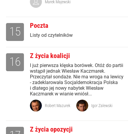
Marek Majewski
Poczta
15
Listy od czytelników
Z życia koalicji
16
I już pierwsza klęska borówek. Otóż do partii
wstąpił jednak Wiesław Kaczmarek.
Przeczytał sondaże. Nie ma wroga na lewicy
- zadeklarowała Socjaldemokracja Polska
i dlatego jej nowy nabytek Wiesław
Kaczmarek w wianie wniósł...
Robert Mazurek
Igor Zalewski
Z życia opozycji