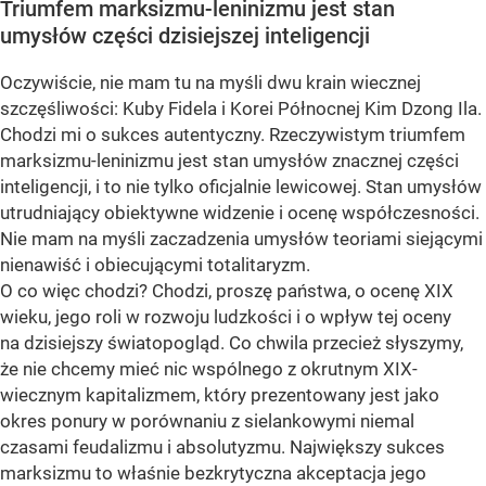
Triumfem marksizmu-leninizmu jest stan
umysłów części dzisiejszej inteligencji
Oczywiście, nie mam tu na myśli dwu krain wiecznej
szczęśliwości: Kuby Fidela i Korei Północnej Kim Dzong Ila.
Chodzi mi o sukces autentyczny. Rzeczywistym triumfem
marksizmu-leninizmu jest stan umysłów znacznej części
inteligencji, i to nie tylko oficjalnie lewicowej. Stan umysłów
utrudniający obiektywne widzenie i ocenę współczesności.
Nie mam na myśli zaczadzenia umysłów teoriami siejącymi
nienawiść i obiecującymi totalitaryzm.
O co więc chodzi? Chodzi, proszę państwa, o ocenę XIX
wieku, jego roli w rozwoju ludzkości i o wpływ tej oceny
na dzisiejszy światopogląd. Co chwila przecież słyszymy,
że nie chcemy mieć nic wspólnego z okrutnym XIX-
wiecznym kapitalizmem, który prezentowany jest jako
okres ponury w porównaniu z sielankowymi niemal
czasami feudalizmu i absolutyzmu. Największy sukces
marksizmu to właśnie bezkrytyczna akceptacja jego