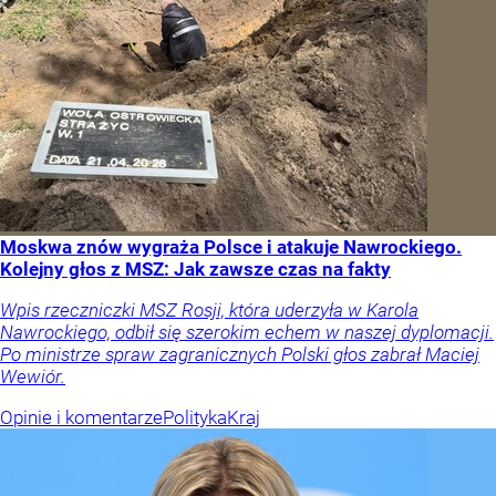
Moskwa znów wygraża Polsce i atakuje Nawrockiego.
Kolejny głos z MSZ: Jak zawsze czas na fakty
Wpis rzeczniczki MSZ Rosji, która uderzyła w Karola
Nawrockiego, odbił się szerokim echem w naszej dyplomacji.
Po ministrze spraw zagranicznych Polski głos zabrał Maciej
Wewiór.
Opinie i komentarze
Polityka
Kraj