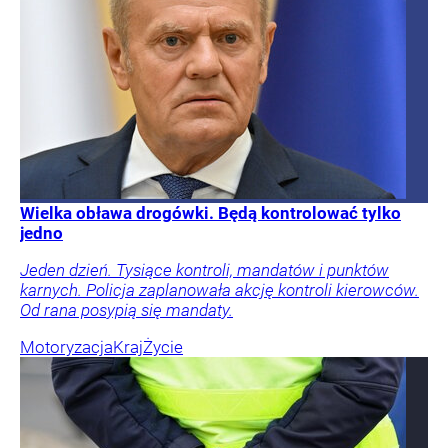
Wielka obława drogówki. Będą kontrolować tylko
jedno
Jeden dzień. Tysiące kontroli, mandatów i punktów
karnych. Policja zaplanowała akcję kontroli kierowców.
Od rana posypią się mandaty.
Motoryzacja
Kraj
Życie