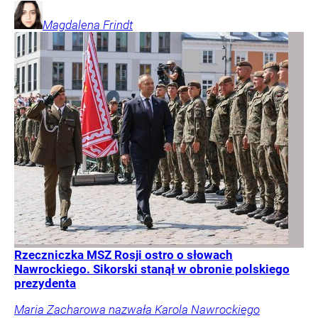
Magdalena
Frindt
Rzeczniczka MSZ Rosji ostro o słowach
Nawrockiego. Sikorski stanął w obronie polskiego
prezydenta
Maria Zacharowa nazwała Karola Nawrockiego