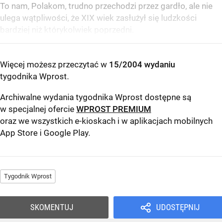
To nam, Polakom, trudno przechodzi przez gardło, ale nie
ulega wątpliwości, że XIX wiek zasłużył się ludzkości
bardziej niż którykolwiek poprzedni.
Więcej możesz przeczytać w
15/2004 wydaniu
tygodnika Wprost
.
Archiwalne wydania tygodnika Wprost dostępne są
w specjalnej ofercie
WPROST PREMIUM
oraz we wszystkich e-kioskach i w aplikacjach mobilnych
App Store
i
Google Play
.
Tygodnik Wprost
SKOMENTUJ
UDOSTĘPNIJ