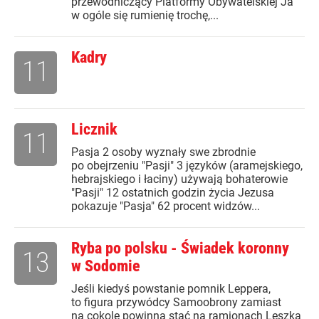
przewodniczący Platformy Obywatelskiej Ja
w ogóle się rumienię trochę,...
Kadry
11
Licznik
11
Pasja 2 osoby wyznały swe zbrodnie
po obejrzeniu "Pasji" 3 języków (aramejskiego,
hebrajskiego i łaciny) używają bohaterowie
"Pasji" 12 ostatnich godzin życia Jezusa
pokazuje "Pasja" 62 procent widzów...
Ryba po polsku - Świadek koronny
13
w Sodomie
Jeśli kiedyś powstanie pomnik Leppera,
to figura przywódcy Samoobrony zamiast
na cokole powinna stać na ramionach Leszka