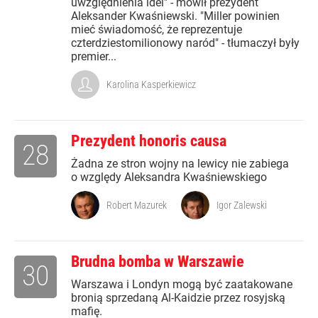
uwzględnienia idei" - mówił prezydent
Aleksander Kwaśniewski. "Miller powinien
mieć świadomość, że reprezentuje
czterdziestomilionowy naród" - tłumaczył były
premier...
Karolina Kasperkiewicz
Prezydent honoris causa
28
Żadna ze stron wojny na lewicy nie zabiega
o względy Aleksandra Kwaśniewskiego
Robert Mazurek
Igor Zalewski
Brudna bomba w Warszawie
30
Warszawa i Londyn mogą być zaatakowane
bronią sprzedaną Al-Kaidzie przez rosyjską
mafię.