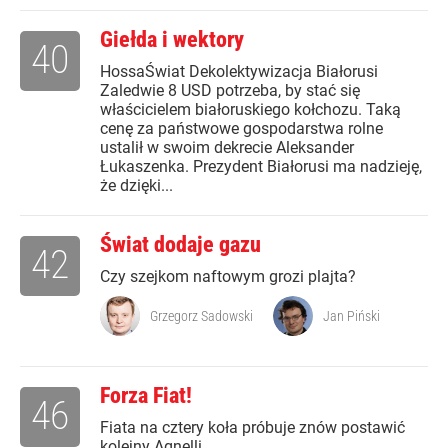
Giełda i wektory
40
HossaŚwiat Dekolektywizacja Białorusi
Zaledwie 8 USD potrzeba, by stać się
właścicielem białoruskiego kołchozu. Taką
cenę za państwowe gospodarstwa rolne
ustalił w swoim dekrecie Aleksander
Łukaszenka. Prezydent Białorusi ma nadzieję,
że dzięki...
Świat dodaje gazu
42
Czy szejkom naftowym grozi plajta?
Grzegorz Sadowski
Jan Piński
Forza Fiat!
46
Fiata na cztery koła próbuje znów postawić
kolejny Agnelli