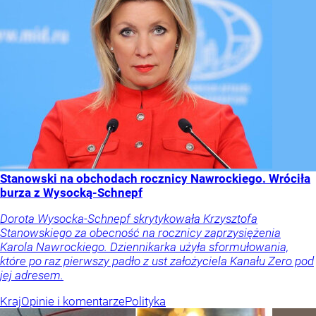
Stanowski na obchodach rocznicy Nawrockiego. Wróciła
burza z Wysocką-Schnepf
Dorota Wysocka-Schnepf skrytykowała Krzysztofa
Stanowskiego za obecność na rocznicy zaprzysiężenia
Karola Nawrockiego. Dziennikarka użyła sformułowania,
które po raz pierwszy padło z ust założyciela Kanału Zero pod
jej adresem.
Kraj
Opinie i komentarze
Polityka