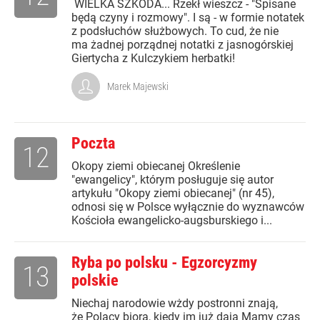
WIELKA SZKODA... Rzekł wieszcz - "Spisane
będą czyny i rozmowy". I są - w formie notatek
z podsłuchów służbowych. To cud, że nie
ma żadnej porządnej notatki z jasnogórskiej
Giertycha z Kulczykiem herbatki!
Marek Majewski
Poczta
12
Okopy ziemi obiecanej Określenie
"ewangelicy", którym posługuje się autor
artykułu "Okopy ziemi obiecanej" (nr 45),
odnosi się w Polsce wyłącznie do wyznawców
Kościoła ewangelicko-augsburskiego i...
Ryba po polsku - Egzorcyzmy
13
polskie
Niechaj narodowie wżdy postronni znają,
że Polacy biorą, kiedy im już dają Mamy czas