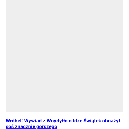
Wróbel: Wywiad z Woydyłło o Idze Świątek obnażył
coś znacznie gorszego