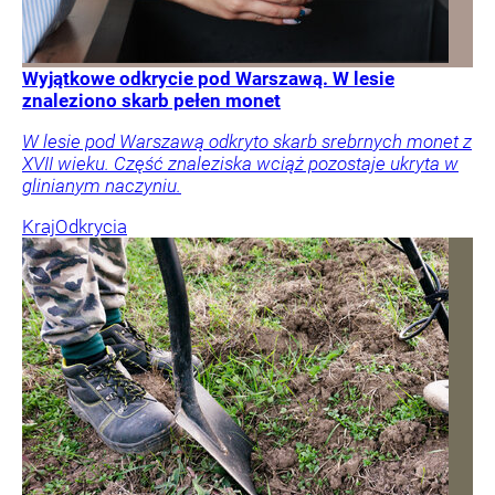
Wyjątkowe odkrycie pod Warszawą. W lesie
znaleziono skarb pełen monet
W lesie pod Warszawą odkryto skarb srebrnych monet z
XVII wieku. Część znaleziska wciąż pozostaje ukryta w
glinianym naczyniu.
Kraj
Odkrycia