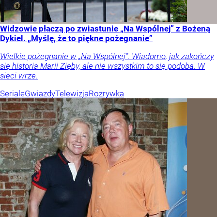
Widzowie płaczą po zwiastunie „Na Wspólnej” z Bożeną
Dykiel. „Myślę, że to piękne pożegnanie”
Wielkie pożegnanie w „Na Wspólnej”. Wiadomo, jak zakończy
się historia Marii Zięby, ale nie wszystkim to się podoba. W
sieci wrze.
Seriale
Gwiazdy
Telewizja
Rozrywka