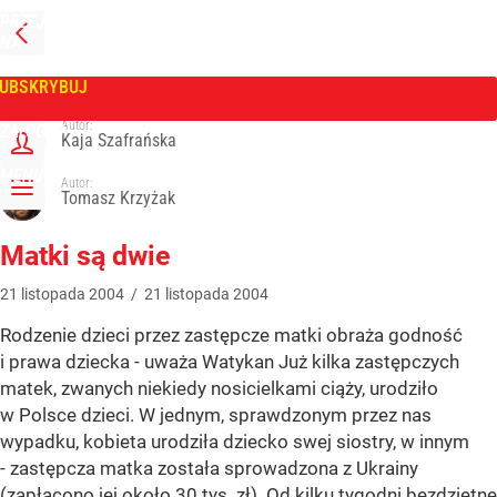
PRZEJDŹ
NA
WPROST
STRONĘ
GŁÓWNĄ
UBSKRYBUJ
Tygodnik Wprost
Autor:
ZALOGUJ
Kaja Szafrańska
MENU
Autor:
Tomasz Krzyżak
Matki są dwie
21
listopada
2004
/
21
listopada
2004
Rodzenie dzieci przez zastępcze matki obraża godność
i prawa dziecka - uważa Watykan Już kilka zastępczych
matek, zwanych niekiedy nosicielkami ciąży, urodziło
w Polsce dzieci. W jednym, sprawdzonym przez nas
wypadku, kobieta urodziła dziecko swej siostry, w innym
- zastępcza matka została sprowadzona z Ukrainy
(zapłacono jej około 30 tys. zł). Od kilku tygodni bezdzietne