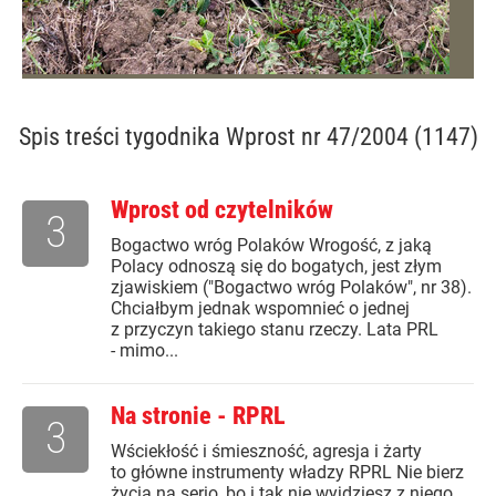
Spis treści
tygodnika Wprost nr 47/2004 (1147)
Wprost od czytelników
3
Bogactwo wróg Polaków Wrogość, z jaką
Polacy odnoszą się do bogatych, jest złym
zjawiskiem ("Bogactwo wróg Polaków", nr 38).
Chciałbym jednak wspomnieć o jednej
z przyczyn takiego stanu rzeczy. Lata PRL
- mimo...
Na stronie - RPRL
3
Wściekłość i śmieszność, agresja i żarty
to główne instrumenty władzy RPRL Nie bierz
życia na serio, bo i tak nie wyjdziesz z niego