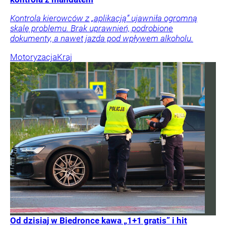
Kontrola kierowców z „aplikacją” ujawniła ogromną
skalę problemu. Brak uprawnień, podrobione
dokumenty, a nawet jazda pod wpływem alkoholu.
Motoryzacja
Kraj
Od dzisiaj w Biedronce kawa „1+1 gratis” i hit