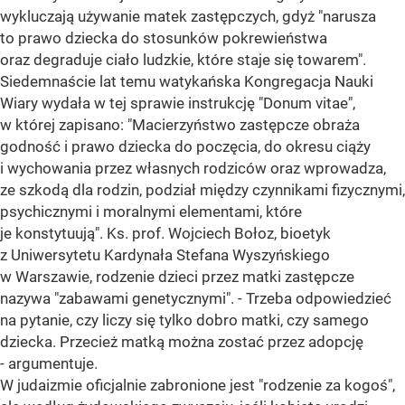
wykluczają używanie matek zastępczych, gdyż "narusza
to prawo dziecka do stosunków pokrewieństwa
oraz degraduje ciało ludzkie, które staje się towarem".
Siedemnaście lat temu watykańska Kongregacja Nauki
Wiary wydała w tej sprawie instrukcję "Donum vitae",
w której zapisano: "Macierzyństwo zastępcze obraża
godność i prawo dziecka do poczęcia, do okresu ciąży
i wychowania przez własnych rodziców oraz wprowadza,
ze szkodą dla rodzin, podział między czynnikami fizycznymi,
psychicznymi i moralnymi elementami, które
je konstytuują". Ks. prof. Wojciech Bołoz, bioetyk
z Uniwersytetu Kardynała Stefana Wyszyńskiego
w Warszawie, rodzenie dzieci przez matki zastępcze
nazywa "zabawami genetycznymi". - Trzeba odpowiedzieć
na pytanie, czy liczy się tylko dobro matki, czy samego
dziecka. Przecież matką można zostać przez adopcję
- argumentuje.
W judaizmie oficjalnie zabronione jest "rodzenie za kogoś",