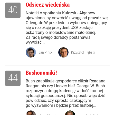
Odsiecz wiedeńska
40
Notatki o spotkaniu Kulczyk - Ałganow
ujawniono, by odwrócić uwagę od prawdziwej
Orlengate W przededniu wyborów ubiegający
się o reelekcję prezydent USA zostaje
oskarżony o molestowanie małoletniej.
Za radą swego doradcy postanawia
wywołać...
Jan Piński
Krzysztof Trębski
Bushonomiki!
44
Bush zaaplikuje gospodarce eliksir Reagana
Reagan bis czy Hoover bis? George W. Bush
rozpoczyna drugą kadencję w dość trudnej
sytuacji gospodarczej. Nie sposób więc dziś
powiedzieć, czy sprosta czekającym
go wyzwaniom i będzie przez historię...