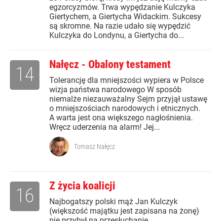
egzorcyzmów. Trwa wypędzanie Kulczyka
Giertychem, a Giertycha Widackim. Sukcesy
są skromne. Na razie udało się wypędzić
Kulczyka do Londynu, a Giertycha do...
Nałęcz - Obalony testament
14
Tolerancję dla mniejszości wypiera w Polsce
wizja państwa narodowego W sposób
niemalże niezauważalny Sejm przyjął ustawę
o mniejszościach narodowych i etnicznych.
A warta jest ona większego nagłośnienia.
Wręcz uderzenia na alarm! Jej...
Tomasz Nałęcz
Z życia koalicji
16
Najbogatszy polski mąż Jan Kulczyk
(większość majątku jest zapisana na żonę)
nie przybył na przesłuchanie.