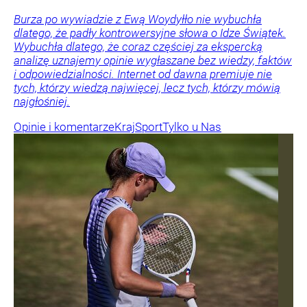
Burza po wywiadzie z Ewą Woydyłło nie wybuchła
dlatego, że padły kontrowersyjne słowa o Idze Świątek.
Wybuchła dlatego, że coraz częściej za ekspercką
analizę uznajemy opinie wygłaszane bez wiedzy, faktów
i odpowiedzialności. Internet od dawna premiuje nie
tych, którzy wiedzą najwięcej, lecz tych, którzy mówią
najgłośniej.
Opinie i komentarze
Kraj
Sport
Tylko u Nas