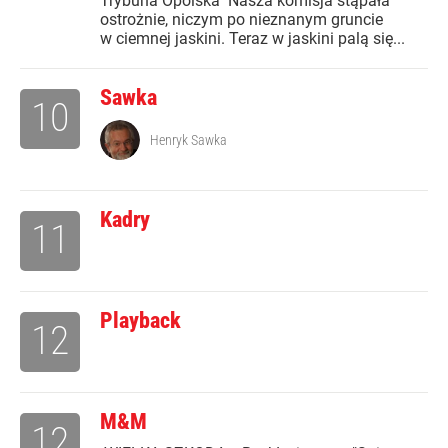
Trybuna Opolska" Nasza komisja stąpała
ostrożnie, niczym po nieznanym gruncie
w ciemnej jaskini. Teraz w jaskini palą się...
Sawka
10
Henryk Sawka
Kadry
11
Playback
12
M&M
12