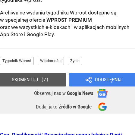
tygodnika Wprost
.
Archiwalne wydania tygodnika Wprost dostępne są
w specjalnej ofercie
WPROST PREMIUM
oraz we wszystkich e-kioskach i w aplikacjach mobilnych
App Store
i
Google Play
.
Tygodnik Wprost
Wiadomości
Życie
SKOMENTUJ
UDOSTĘPNIJ
7
Obserwuj nas
w
Google News
Dodaj jako
źródło w Google
Gen. Pawlikowski: Przywiozłem cenną lekcję z Danii.