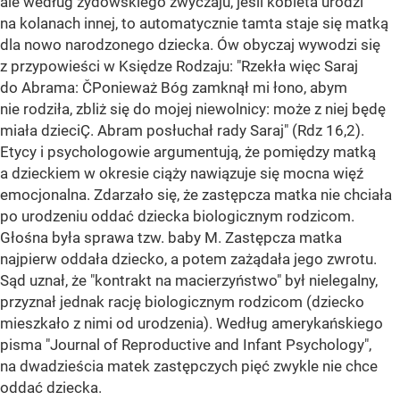
ale według żydowskiego zwyczaju, jeśli kobieta urodzi
na kolanach innej, to automatycznie tamta staje się matką
dla nowo narodzonego dziecka. Ów obyczaj wywodzi się
z przypowieści w Księdze Rodzaju: "Rzekła więc Saraj
do Abrama: ČPonieważ Bóg zamknął mi łono, abym
nie rodziła, zbliż się do mojej niewolnicy: może z niej będę
miała dzieciÇ. Abram posłuchał rady Saraj" (Rdz 16,2).
Etycy i psychologowie argumentują, że pomiędzy matką
a dzieckiem w okresie ciąży nawiązuje się mocna więź
emocjonalna. Zdarzało się, że zastępcza matka nie chciała
po urodzeniu oddać dziecka biologicznym rodzicom.
Głośna była sprawa tzw. baby M. Zastępcza matka
najpierw oddała dziecko, a potem zażądała jego zwrotu.
Sąd uznał, że "kontrakt na macierzyństwo" był nielegalny,
przyznał jednak rację biologicznym rodzicom (dziecko
mieszkało z nimi od urodzenia). Według amerykańskiego
pisma "Journal of Reproductive and Infant Psychology",
na dwadzieścia matek zastępczych pięć zwykle nie chce
oddać dziecka.