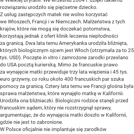
w Wielkiej Brytanii. We wrześniu 2004 r. dzięki takiemu
rozwiązaniu urodziło się pięćsetne dziecko.
Z usług zastępczych matek nie wolno korzystać
we Włoszech, Francji i w Niemczech. Małżeństwa z tych
krajów, które nie mogą się doczekać potomstwa,
korzystają jednak z ofert klinik leczenia niepłodności
za granicą. Dwa lata temu Amerykanka urodziła bliźnięta,
których biologicznym ojcem jest Włoch (otrzymała za to 25
tys. USD). Poczęte in vitro i zamrożone zarodki przesłano
do USA pocztą kurierską. Mimo że francuskie prawo
za wynajęcie matki przewiduje trzy lata więzienia i 45 tys.
euro grzywny, co roku około 400 francuskich par szuka
pomocy za granicą. Cztery lata temu we Francji głośna była
sprawa małżeństwa, które wynajęło matkę w Kalifornii.
Urodziła ona bliźniaczki. Biologiczni rodzice stanęli przed
francuskim sądem, który nie rozstrzygnął sprawy,
argumentując, że do wynajęcia matki doszło w Kalifornii,
gdzie nie jest to zabronione.
W Polsce oficjalnie nie implantuje się zarodków