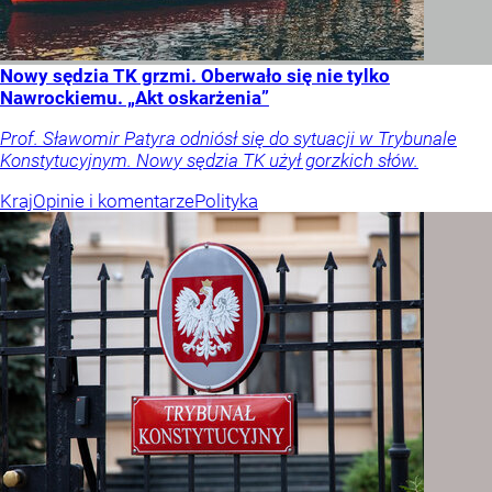
Nowy sędzia TK grzmi. Oberwało się nie tylko
Nawrockiemu. „Akt oskarżenia”
Prof. Sławomir Patyra odniósł się do sytuacji w Trybunale
Konstytucyjnym. Nowy sędzia TK użył gorzkich słów.
Kraj
Opinie i komentarze
Polityka