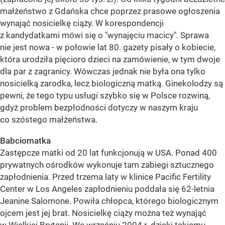
małżeństwo z Gdańska chce poprzez prasowe ogłoszenia
wynająć nosicielkę ciąży. W korespondencji
z kandydatkami mówi się o "wynajęciu macicy". Sprawa
nie jest nowa - w połowie lat 80. gazety pisały o kobiecie,
która urodziła pięcioro dzieci na zamówienie, w tym dwoje
dla par z zagranicy. Wówczas jednak nie była ona tylko
nosicielką zarodka, lecz biologiczną matką. Ginekolodzy są
pewni, że tego typu usługi szybko się w Polsce rozwiną,
gdyż problem bezpłodności dotyczy w naszym kraju
co szóstego małżeństwa.
Babciomatka
Zastępcze matki od 20 lat funkcjonują w USA. Ponad 400
prywatnych ośrodków wykonuje tam zabiegi sztucznego
zapłodnienia. Przed trzema laty w klinice Pacific Fertility
Center w Los Angeles zapłodnieniu poddała się 62-letnia
Jeanine Salomone. Powiła chłopca, którego biologicznym
ojcem jest jej brat. Nosicielkę ciąży można też wynająć