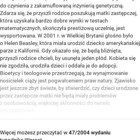
do czynienia z zakamuflowaną inżynierią genetyczną.
Zdarza się, że przyszli rodzice poszukują matki zastępczej,
która uzyskała bardzo dobre wyniki w testach
matematycznych, skończyła prestiżową uczelnię, jest
wysportowana. W 2001 r. w Wielkiej Brytanii głośno było
o Helen Beasley, która miała urodzić dziecko amerykańskiej
parze z Kalifornii. Gdy okazało się, że będą bliźnięta,
przyszli rodzice chcieli, by usunęła jeden płód. Kobieta się
nie zgodziła, urodziła dzieci i oddała je do adopcji.
Bioetycy i teologowie przestrzegają, że wynajmowanie
nosicielek ciąży jest pogwałceniem praw natury. Zjawisko
jest jeszcze zbyt świeże, by stwierdzić, czy dzieci urodzone
przez zastępcze matki nie będą miały problemów
z osobowością, większej skłonności do nerwic
czy uzależnień.
Więcej możesz przeczytać w
47/2004 wydaniu