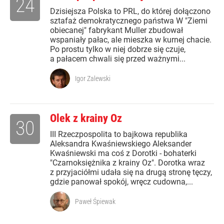
24
Dzisiejsza Polska to PRL, do której dołączono
sztafaż demokratycznego państwa W "Ziemi
obiecanej" fabrykant Muller zbudował
wspaniały pałac, ale mieszka w kurnej chacie.
Po prostu tylko w niej dobrze się czuje,
a pałacem chwali się przed ważnymi...
Igor Zalewski
Olek z krainy Oz
30
III Rzeczpospolita to bajkowa republika
Aleksandra Kwaśniewskiego Aleksander
Kwaśniewski ma coś z Dorotki - bohaterki
"Czarnoksiężnika z krainy Oz". Dorotka wraz
z przyjaciółmi udała się na drugą stronę tęczy,
gdzie panował spokój, wręcz cudowna,...
Paweł Śpiewak