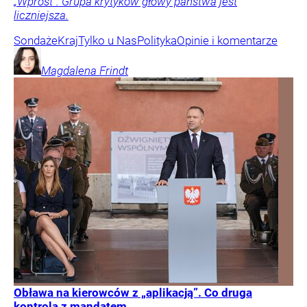
„Wprost”. Grupa krytyków głowy państwa jest
liczniejsza.
Sondaże
Kraj
Tylko u Nas
Polityka
Opinie i komentarze
Magdalena
Frindt
Obława na kierowców z „aplikacją”. Co druga
kontrola z mandatem