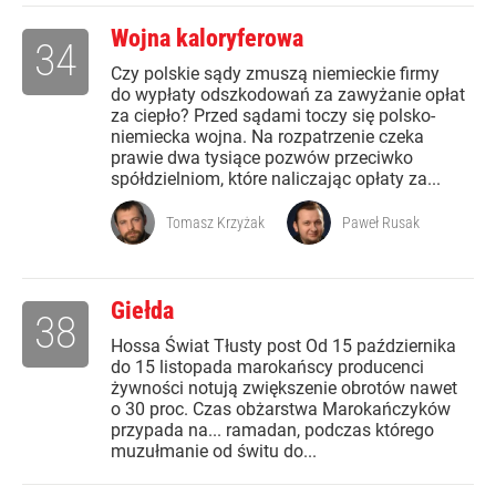
Wojna kaloryferowa
34
Czy polskie sądy zmuszą niemieckie firmy
do wypłaty odszkodowań za zawyżanie opłat
za ciepło? Przed sądami toczy się polsko-
niemiecka wojna. Na rozpatrzenie czeka
prawie dwa tysiące pozwów przeciwko
spółdzielniom, które naliczając opłaty za...
Tomasz Krzyżak
Paweł Rusak
Giełda
38
Hossa Świat Tłusty post Od 15 października
do 15 listopada marokańscy producenci
żywności notują zwiększenie obrotów nawet
o 30 proc. Czas obżarstwa Marokańczyków
przypada na... ramadan, podczas którego
muzułmanie od świtu do...