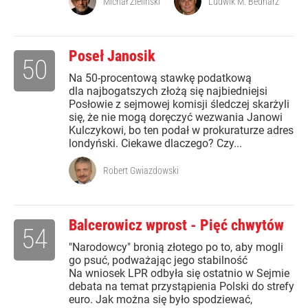
Michał Zieliński
Ludwik M. Bednarz
Poseł Janosik
50
Na 50-procentową stawkę podatkową
dla najbogatszych złożą się najbiedniejsi
Posłowie z sejmowej komisji śledczej skarżyli
się, że nie mogą doręczyć wezwania Janowi
Kulczykowi, bo ten podał w prokuraturze adres
londyński. Ciekawe dlaczego? Czy...
Robert Gwiazdowski
Balcerowicz wprost - Pięć chwytów
54
"Narodowcy" bronią złotego po to, aby mogli
go psuć, podważając jego stabilność
Na wniosek LPR odbyła się ostatnio w Sejmie
debata na temat przystąpienia Polski do strefy
euro. Jak można się było spodziewać,