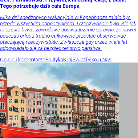
Tego potrzebuje dziś cała Europa
Kilka dni spędzonych wakacyjnie w Kopenhadze miało być
przede wszystkim odpoczynkiem. I rzeczywiście było. Ale jak
to często bywa, zawodowe doświadczenie sprawia, że nawet
podczas urlopu trudno całkowicie przestać obserwować
otaczającą rzeczywistość. Zwłaszcza gdy przez wiele lat
odpowiadało się za bezpieczeństwo państwa.
Opinie i komentarze
Polityka
Kraj
Świat
Tylko u Nas