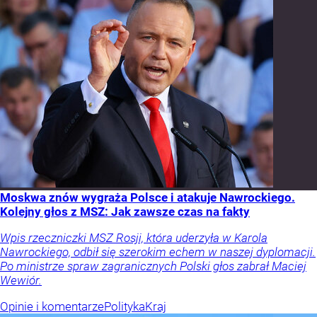
Moskwa znów wygraża Polsce i atakuje Nawrockiego.
Kolejny głos z MSZ: Jak zawsze czas na fakty
Wpis rzeczniczki MSZ Rosji, która uderzyła w Karola
Nawrockiego, odbił się szerokim echem w naszej dyplomacji.
Po ministrze spraw zagranicznych Polski głos zabrał Maciej
Wewiór.
Opinie i komentarze
Polityka
Kraj