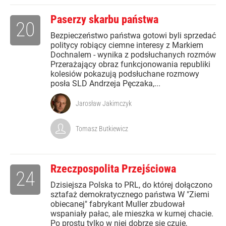
Paserzy skarbu państwa
20
Bezpieczeństwo państwa gotowi byli sprzedać
politycy robiący ciemne interesy z Markiem
Dochnalem - wynika z podsłuchanych rozmów
Przerażający obraz funkcjonowania republiki
kolesiów pokazują podsłuchane rozmowy
posła SLD Andrzeja Pęczaka,...
Jarosław Jakimczyk
Tomasz Butkiewicz
Rzeczpospolita Przejściowa
24
Dzisiejsza Polska to PRL, do której dołączono
sztafaż demokratycznego państwa W "Ziemi
obiecanej" fabrykant Muller zbudował
wspaniały pałac, ale mieszka w kurnej chacie.
Po prostu tylko w niej dobrze się czuje,