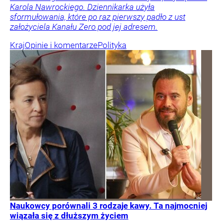
Karola Nawrockiego. Dziennikarka użyła
sformułowania, które po raz pierwszy padło z ust
założyciela Kanału Zero pod jej adresem.
Kraj
Opinie i komentarze
Polityka
Naukowcy porównali 3 rodzaje kawy. Ta najmocniej
wiązała się z dłuższym życiem