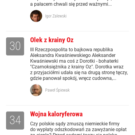
a pałacem chwali się przed ważnymi...
Igor Zalewski
Olek z krainy Oz
30
III Rzeczpospolita to bajkowa republika
Aleksandra Kwaśniewskiego Aleksander
Kwaśniewski ma coś z Dorotki - bohaterki
"Czarnoksiężnika z krainy Oz". Dorotka wraz
z przyjaciółmi udała się na drugą stronę tęczy,
gdzie panował spokój, wręcz cudowna,...
Paweł Śpiewak
Wojna kaloryferowa
34
Czy polskie sądy zmuszą niemieckie firmy
do wypłaty odszkodowań za zawyżanie opłat