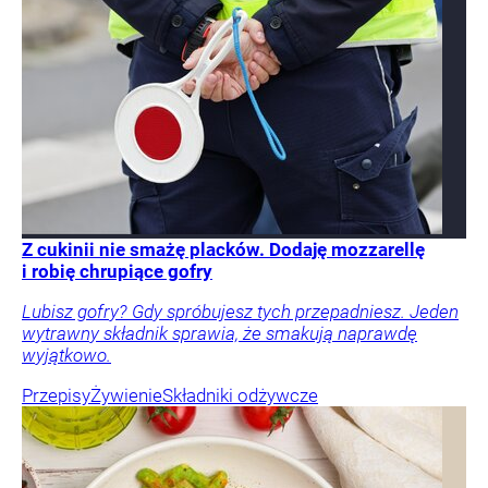
Z cukinii nie smażę placków. Dodaję mozzarellę
i robię chrupiące gofry
Lubisz gofry? Gdy spróbujesz tych przepadniesz. Jeden
wytrawny składnik sprawia, że smakują naprawdę
wyjątkowo.
Przepisy
Żywienie
Składniki odżywcze