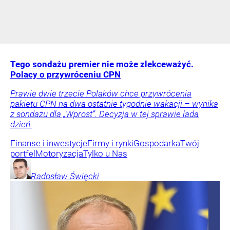
Tego sondażu premier nie może zlekceważyć.
Polacy o przywróceniu CPN
Prawie dwie trzecie Polaków chce przywrócenia
pakietu CPN na dwa ostatnie tygodnie wakacji – wynika
z sondażu dla „Wprost”. Decyzja w tej sprawie lada
dzień.
Finanse i inwestycje
Firmy i rynki
Gospodarka
Twój
portfel
Motoryzacja
Tylko u Nas
Radosław
Święcki