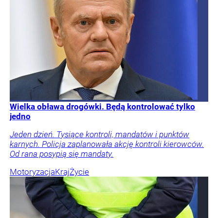
Wielka obława drogówki. Będą kontrolować tylko
jedno
Jeden dzień. Tysiące kontroli, mandatów i punktów
karnych. Policja zaplanowała akcję kontroli kierowców.
Od rana posypią się mandaty.
Motoryzacja
Kraj
Życie