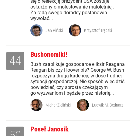
się o reelekcję prezydent USA zostaje
oskarżony o molestowanie małoletniej.
Za radą swego doradcy postanawia
wywołać...
Jan Piński
Krzysztof Trębski
Bushonomiki!
44
Bush zaaplikuje gospodarce eliksir Reagana
Reagan bis czy Hoover bis? George W. Bush
rozpoczyna drugą kadencję w dość trudnej
sytuacji gospodarczej. Nie sposób więc dziś
powiedzieć, czy sprosta czekającym
go wyzwaniom i będzie przez historię...
Michał Zieliński
Ludwik M. Bednarz
Poseł Janosik
50