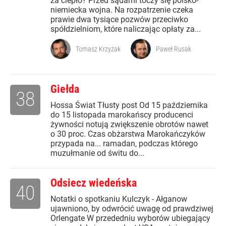
za ciepło? Przed sądami toczy się polsko-
niemiecka wojna. Na rozpatrzenie czeka
prawie dwa tysiące pozwów przeciwko
spółdzielniom, które naliczając opłaty za...
Tomasz Krzyżak
Paweł Rusak
Giełda
38
Hossa Świat Tłusty post Od 15 października
do 15 listopada marokańscy producenci
żywności notują zwiększenie obrotów nawet
o 30 proc. Czas obżarstwa Marokańczyków
przypada na... ramadan, podczas którego
muzułmanie od świtu do...
Odsiecz wiedeńska
40
Notatki o spotkaniu Kulczyk - Ałganow
ujawniono, by odwrócić uwagę od prawdziwej
Orlengate W przededniu wyborów ubiegający