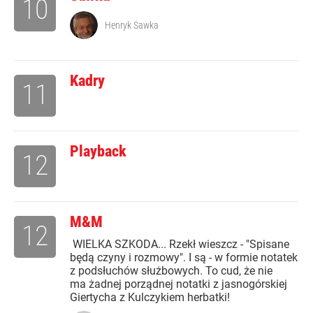
10
Henryk Sawka
Kadry
11
Playback
12
M&M
12
WIELKA SZKODA... Rzekł wieszcz - "Spisane
będą czyny i rozmowy". I są - w formie notatek
z podsłuchów służbowych. To cud, że nie
ma żadnej porządnej notatki z jasnogórskiej
Giertycha z Kulczykiem herbatki!