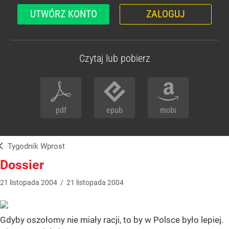
UTWÓRZ KONTO
ZALOGUJ
Czytaj lub pobierz
pdf
epub
mobi
Tygodnik Wprost
Dossier
21
listopada
2004
/
21
listopada
2004
Gdyby oszołomy nie miały racji, to by w Polsce było lepiej.