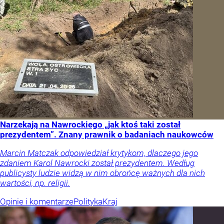
Narzekają na Nawrockiego „jak ktoś taki został
prezydentem”. Znany prawnik o badaniach naukowców
Marcin Matczak odpowiedział krytykom, dlaczego jego
zdaniem Karol Nawrocki został prezydentem. Według
publicysty ludzie widzą w nim obrońcę ważnych dla nich
wartości, np. religii.
Opinie i komentarze
Polityka
Kraj