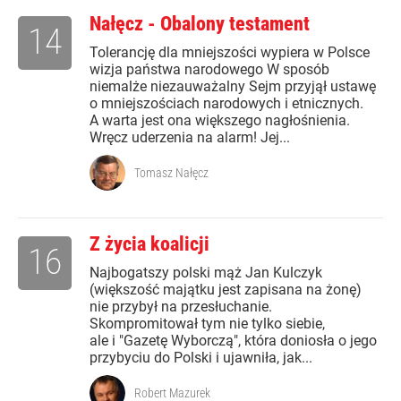
Nałęcz - Obalony testament
14
Tolerancję dla mniejszości wypiera w Polsce
wizja państwa narodowego W sposób
niemalże niezauważalny Sejm przyjął ustawę
o mniejszościach narodowych i etnicznych.
A warta jest ona większego nagłośnienia.
Wręcz uderzenia na alarm! Jej...
Tomasz Nałęcz
Z życia koalicji
16
Najbogatszy polski mąż Jan Kulczyk
(większość majątku jest zapisana na żonę)
nie przybył na przesłuchanie.
Skompromitował tym nie tylko siebie,
ale i "Gazetę Wyborczą", która doniosła o jego
przybyciu do Polski i ujawniła, jak...
Robert Mazurek