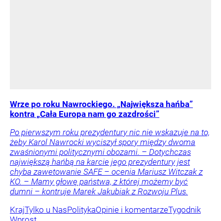
Wrze po roku Nawrockiego. „Największa hańba”
kontra „Cała Europa nam go zazdrości”
Po pierwszym roku prezydentury nic nie wskazuje na to,
żeby Karol Nawrocki wyciszył spory między dwoma
zwaśnionymi politycznymi obozami. – Dotychczas
największą hańbą na karcie jego prezydentury jest
chyba zawetowanie SAFE – ocenia Mariusz Witczak z
KO. – Mamy głowę państwa, z której możemy być
dumni – kontruje Marek Jakubiak z Rozwoju Plus.
Kraj
Tylko u Nas
Polityka
Opinie i komentarze
Tygodnik
Wprost