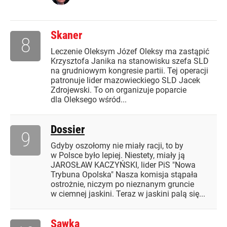
Skaner
8
Leczenie Oleksym Józef Oleksy ma zastąpić
Krzysztofa Janika na stanowisku szefa SLD
na grudniowym kongresie partii. Tej operacji
patronuje lider mazowieckiego SLD Jacek
Zdrojewski. To on organizuje poparcie
dla Oleksego wśród...
Dossier
9
Gdyby oszołomy nie miały racji, to by
w Polsce było lepiej. Niestety, miały ją
JAROSŁAW KACZYŃSKI, lider PiS "Nowa
Trybuna Opolska" Nasza komisja stąpała
ostrożnie, niczym po nieznanym gruncie
w ciemnej jaskini. Teraz w jaskini palą się...
Sawka