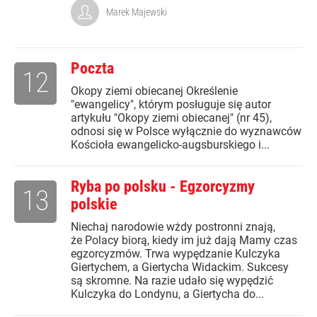
Marek Majewski
Poczta
12
Okopy ziemi obiecanej Określenie
"ewangelicy", którym posługuje się autor
artykułu "Okopy ziemi obiecanej" (nr 45),
odnosi się w Polsce wyłącznie do wyznawców
Kościoła ewangelicko-augsburskiego i...
Ryba po polsku - Egzorcyzmy
13
polskie
Niechaj narodowie wżdy postronni znają,
że Polacy biorą, kiedy im już dają Mamy czas
egzorcyzmów. Trwa wypędzanie Kulczyka
Giertychem, a Giertycha Widackim. Sukcesy
są skromne. Na razie udało się wypędzić
Kulczyka do Londynu, a Giertycha do...