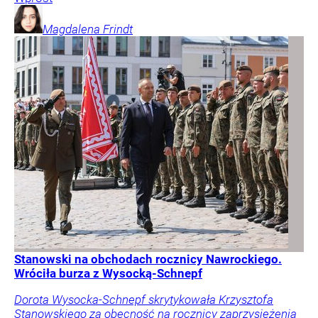
Magdalena
Frindt
Stanowski na obchodach rocznicy Nawrockiego.
Wróciła burza z Wysocką-Schnepf
Dorota Wysocka-Schnepf skrytykowała Krzysztofa
Stanowskiego za obecność na rocznicy zaprzysiężenia