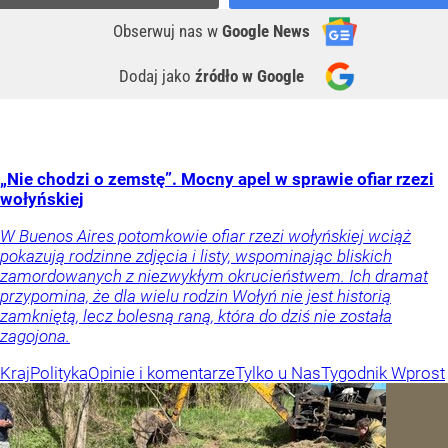
Obserwuj nas
w
Google News
Dodaj jako
źródło w Google
„Nie chodzi o zemstę”. Mocny apel w sprawie ofiar rzezi
wołyńskiej
W Buenos Aires potomkowie ofiar rzezi wołyńskiej wciąż
pokazują rodzinne zdjęcia i listy, wspominając bliskich
zamordowanych z niezwykłym okrucieństwem. Ich dramat
przypomina, że dla wielu rodzin Wołyń nie jest historią
zamkniętą, lecz bolesną raną, która do dziś nie została
zagojona.
Kraj
Polityka
Opinie i komentarze
Tylko u Nas
Tygodnik Wprost