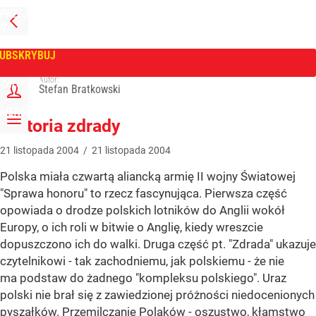
PRZEJDŹ
NA
WPROST
STRONĘ
GŁÓWNĄ
UBSKRYBUJ
Tygodnik Wprost
Autor:
ZALOGUJ
Stefan Bratkowski
MENU
Historia zdrady
21
listopada
2004
/
21
listopada
2004
Polska miała czwartą aliancką armię II wojny Światowej
"Sprawa honoru" to rzecz fascynująca. Pierwsza część
opowiada o drodze polskich lotników do Anglii wokół
Europy, o ich roli w bitwie o Anglię, kiedy wreszcie
dopuszczono ich do walki. Druga część pt. "Zdrada" ukazuje
czytelnikowi - tak zachodniemu, jak polskiemu - że nie
ma podstaw do żadnego "kompleksu polskiego". Uraz
polski nie brał się z zawiedzionej próżności niedocenionych
pyszałków. Przemilczanie Polaków - oszustwo, kłamstwo