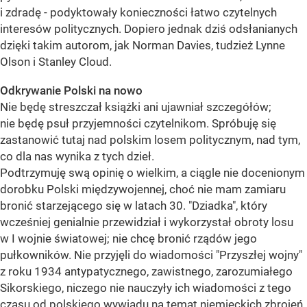
i zdradę - podyktowały konieczności łatwo czytelnych
interesów politycznych. Dopiero jednak dziś odsłanianych
dzięki takim autorom, jak Norman Davies, tudzież Lynne
Olson i Stanley Cloud.
Odkrywanie Polski na nowo
Nie będę streszczał książki ani ujawniał szczegółów;
nie będę psuł przyjemności czytelnikom. Spróbuję się
zastanowić tutaj nad polskim losem politycznym, nad tym,
co dla nas wynika z tych dzieł.
Podtrzymuję swą opinię o wielkim, a ciągle nie docenionym
dorobku Polski międzywojennej, choć nie mam zamiaru
bronić starzejącego się w latach 30. "Dziadka", który
wcześniej genialnie przewidział i wykorzystał obroty losu
w I wojnie światowej; nie chcę bronić rządów jego
pułkowników. Nie przyjęli do wiadomości "Przyszłej wojny"
z roku 1934 antypatycznego, zawistnego, zarozumiałego
Sikorskiego, niczego nie nauczyły ich wiadomości z tego
czasu od polskiego wywiadu na temat niemieckich zbrojeń.