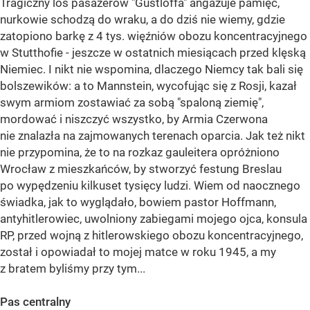
Tragiczny los pasażerów "Gustloffa" angażuje pamięć,
nurkowie schodzą do wraku, a do dziś nie wiemy, gdzie
zatopiono barkę z 4 tys. więźniów obozu koncentracyjnego
w Stutthofie - jeszcze w ostatnich miesiącach przed klęską
Niemiec. I nikt nie wspomina, dlaczego Niemcy tak bali się
bolszewików: a to Mannstein, wycofując się z Rosji, kazał
swym armiom zostawiać za sobą "spaloną ziemię",
mordować i niszczyć wszystko, by Armia Czerwona
nie znalazła na zajmowanych terenach oparcia. Jak też nikt
nie przypomina, że to na rozkaz gauleitera opróżniono
Wrocław z mieszkańców, by stworzyć festung Breslau
po wypędzeniu kilkuset tysięcy ludzi. Wiem od naocznego
świadka, jak to wyglądało, bowiem pastor Hoffmann,
antyhitlerowiec, uwolniony zabiegami mojego ojca, konsula
RP, przed wojną z hitlerowskiego obozu koncentracyjnego,
został i opowiadał to mojej matce w roku 1945, a my
z bratem byliśmy przy tym...
Pas centralny