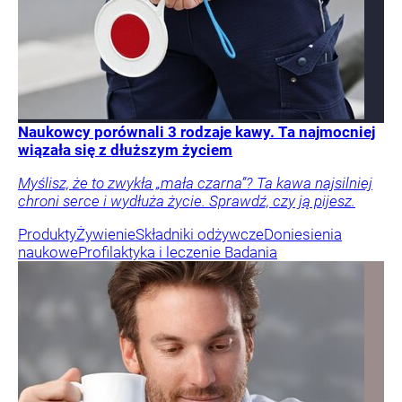
Naukowcy porównali 3 rodzaje kawy. Ta najmocniej
wiązała się z dłuższym życiem
Myślisz, że to zwykła „mała czarna”? Ta kawa najsilniej
chroni serce i wydłuża życie. Sprawdź, czy ją pijesz.
Produkty
Żywienie
Składniki odżywcze
Doniesienia
naukowe
Profilaktyka i leczenie
Badania