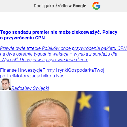
Dodaj jako
źródło w Google
Tego sondażu premier nie może zlekceważyć. Polacy
o przywróceniu CPN
Prawie dwie trzecie Polaków chce przywrócenia pakietu CPN
na dwa ostatnie tygodnie wakacji – wynika z sondażu dla
„Wprost”. Decyzja w tej sprawie lada dzień.
Finanse i inwestycje
Firmy i rynki
Gospodarka
Twój
portfel
Motoryzacja
Tylko u Nas
Radosław
Święcki