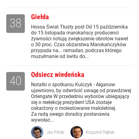
Giełda
38
Hossa Świat Tłusty post Od 15 października
do 15 listopada marokańscy producenci
żywności notują zwiększenie obrotów nawet
o 30 proc. Czas obżarstwa Marokańczyków
przypada na... ramadan, podczas którego
muzułmanie od świtu do...
Odsiecz wiedeńska
40
Notatki o spotkaniu Kulczyk - Ałganow
ujawniono, by odwrócić uwagę od prawdziwej
Orlengate W przededniu wyborów ubiegający
się o reelekcję prezydent USA zostaje
oskarżony o molestowanie małoletniej.
Za radą swego doradcy postanawia
wywołać...
Jan Piński
Krzysztof Trębski