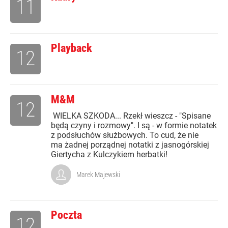
11
Playback
12
M&M
12
WIELKA SZKODA... Rzekł wieszcz - "Spisane
będą czyny i rozmowy". I są - w formie notatek
z podsłuchów służbowych. To cud, że nie
ma żadnej porządnej notatki z jasnogórskiej
Giertycha z Kulczykiem herbatki!
Marek Majewski
Poczta
12