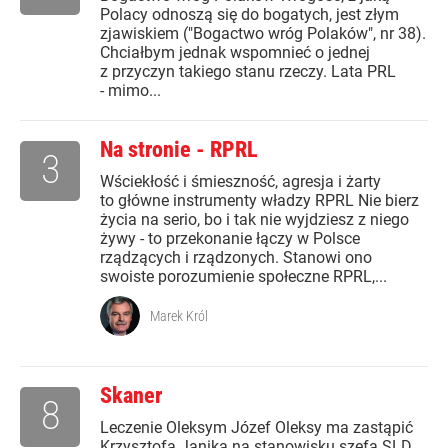
Polacy odnoszą się do bogatych, jest złym
zjawiskiem ("Bogactwo wróg Polaków", nr 38).
Chciałbym jednak wspomnieć o jednej
z przyczyn takiego stanu rzeczy. Lata PRL
- mimo...
Na stronie - RPRL
3
Wściekłość i śmieszność, agresja i żarty
to główne instrumenty władzy RPRL Nie bierz
życia na serio, bo i tak nie wyjdziesz z niego
żywy - to przekonanie łączy w Polsce
rządzących i rządzonych. Stanowi ono
swoiste porozumienie społeczne RPRL,...
Marek Król
Skaner
8
Leczenie Oleksym Józef Oleksy ma zastąpić
Krzysztofa Janika na stanowisku szefa SLD