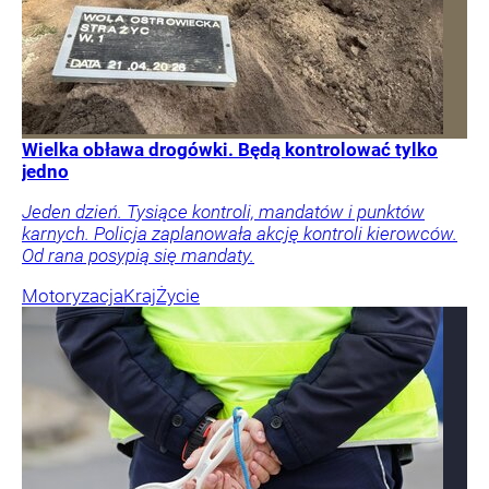
Wielka obława drogówki. Będą kontrolować tylko
jedno
Jeden dzień. Tysiące kontroli, mandatów i punktów
karnych. Policja zaplanowała akcję kontroli kierowców.
Od rana posypią się mandaty.
Motoryzacja
Kraj
Życie