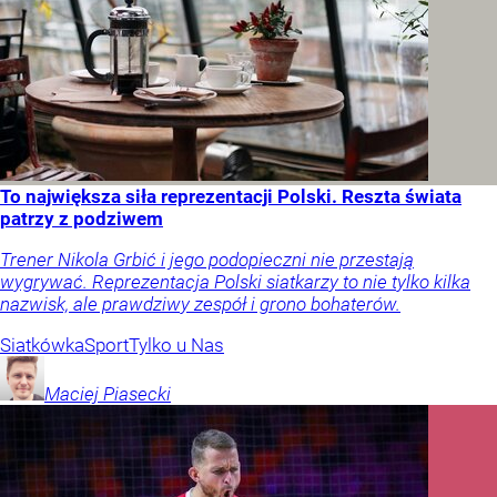
To największa siła reprezentacji Polski. Reszta świata
patrzy z podziwem
Trener Nikola Grbić i jego podopieczni nie przestają
wygrywać. Reprezentacja Polski siatkarzy to nie tylko kilka
nazwisk, ale prawdziwy zespół i grono bohaterów.
Siatkówka
Sport
Tylko u Nas
Maciej
Piasecki