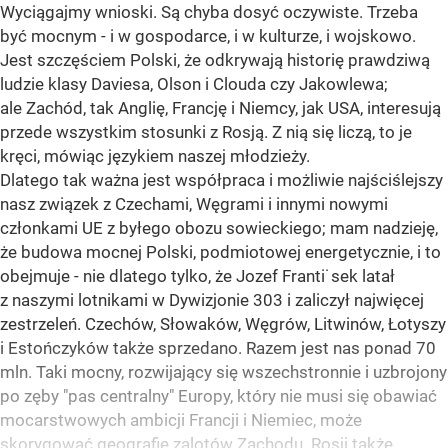
Wyciągajmy wnioski. Są chyba dosyć oczywiste. Trzeba
być mocnym - i w gospodarce, i w kulturze, i wojskowo.
Jest szczęściem Polski, że odkrywają historię prawdziwą
ludzie klasy Daviesa, Olson i Clouda czy Jakowlewa;
ale Zachód, tak Anglię, Francję i Niemcy, jak USA, interesują
przede wszystkim stosunki z Rosją. Z nią się liczą, to je
kręci, mówiąc językiem naszej młodzieży.
Dlatego tak ważna jest współpraca i możliwie najściślejszy
nasz związek z Czechami, Węgrami i innymi nowymi
członkami UE z byłego obozu sowieckiego; mam nadzieję,
że budowa mocnej Polski, podmiotowej energetycznie, i to
obejmuje - nie dlatego tylko, że Jozef Franti˙sek latał
z naszymi lotnikami w Dywizjonie 303 i zaliczył najwięcej
zestrzeleń. Czechów, Słowaków, Węgrów, Litwinów, Łotyszy
i Estończyków także sprzedano. Razem jest nas ponad 70
mln. Taki mocny, rozwijający się wszechstronnie i uzbrojony
po zęby "pas centralny" Europy, który nie musi się obawiać
mocarstwowych ambicji Francji i Niemiec, może
skorygować geografię zalotów Zachodu. Rosji także.