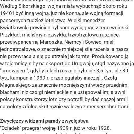
Według Sikorskiego, wojna miała wybuchnąć około roku
1940 i być inną wojną, już nie konną, ale wojną formacji
pancernych tudzież lotnictwa. Wielki menedżer
Kwiatkowski powinien był sam wyciągnąć z tego wnioski.
Przykład: mieliśmy niezwykłą, trzystrzałową rusznicę
przeciwpancerną Maroszka, Niemcy i Sowieci mieli
jednostrzałowe, o znacznie mniejszej sile rażenia, a nasza
nie przewracała się po strzale jak tamte. Produkowano ją
w tajemnicy, niby na eksport do Urugwaju, stąd nazywano ją
"urugwajem"; gdyby takich rusznic było nie 3,5 tys., ale 80
tys., kampania 1939 r. przebiegałaby inaczej... Czołg
Magnuskiego ze znacznie mocniejszymi wtedy przednimi
blachami niż czołgi niemieckie nie ustępował im; sławni
polscy konstruktorzy lotniczy potrafiliby dać naszej armii
samoloty zdolne skutecznie walczyć z messerschmittami.
Zwycięzcy widzami parady zwycięstwa
"Dziadek" przegrał wojnę 1939 r. już w roku 1928,