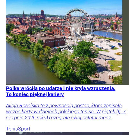
Polka wróciła po udarze i nie kryła wzruszenia.
To koniec pięknej kariery
Alicja Rosolska to z pewnością postać, która zapisała
ważne karty w dziejach polskiego tenisa. W piątek (tj. 7
sierpnia 2026 roku) rozegrała swój ostatni mecz.
Tenis
Sport