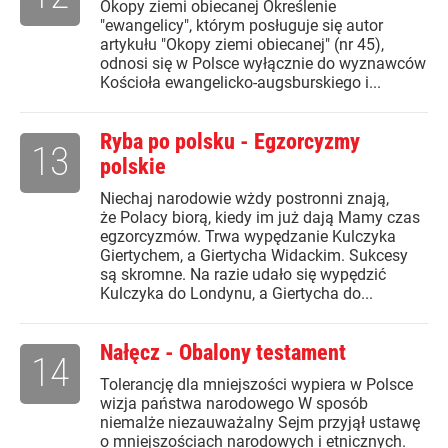
Okopy ziemi obiecanej Określenie
"ewangelicy", którym posługuje się autor
artykułu "Okopy ziemi obiecanej" (nr 45),
odnosi się w Polsce wyłącznie do wyznawców
Kościoła ewangelicko-augsburskiego i...
Ryba po polsku - Egzorcyzmy
13
polskie
Niechaj narodowie wżdy postronni znają,
że Polacy biorą, kiedy im już dają Mamy czas
egzorcyzmów. Trwa wypędzanie Kulczyka
Giertychem, a Giertycha Widackim. Sukcesy
są skromne. Na razie udało się wypędzić
Kulczyka do Londynu, a Giertycha do...
Nałęcz - Obalony testament
14
Tolerancję dla mniejszości wypiera w Polsce
wizja państwa narodowego W sposób
niemalże niezauważalny Sejm przyjął ustawę
o mniejszościach narodowych i etnicznych.