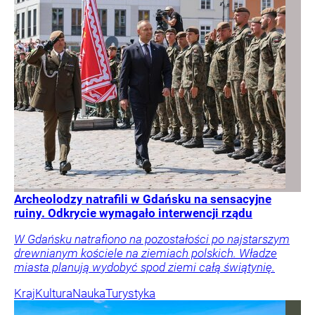
Archeolodzy natrafili w Gdańsku na sensacyjne
ruiny. Odkrycie wymagało interwencji rządu
W Gdańsku natrafiono na pozostałości po najstarszym
drewnianym kościele na ziemiach polskich. Władze
miasta planują wydobyć spod ziemi całą świątynię.
Kraj
Kultura
Nauka
Turystyka