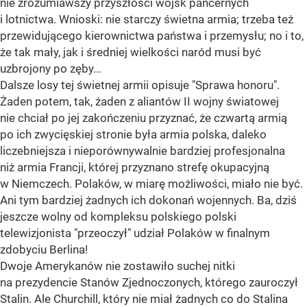
nie zrozumiawszy przyszłości wojsk pancernych
i lotnictwa. Wnioski: nie starczy świetna armia; trzeba też
przewidującego kierownictwa państwa i przemysłu; no i to,
że tak mały, jak i średniej wielkości naród musi być
uzbrojony po zęby...
Dalsze losy tej świetnej armii opisuje "Sprawa honoru".
Żaden potem, tak, żaden z aliantów II wojny światowej
nie chciał po jej zakończeniu przyznać, że czwartą armią
po ich zwycięskiej stronie była armia polska, daleko
liczebniejsza i nieporównywalnie bardziej profesjonalna
niż armia Francji, której przyznano strefę okupacyjną
w Niemczech. Polaków, w miarę możliwości, miało nie być.
Ani tym bardziej żadnych ich dokonań wojennych. Ba, dziś
jeszcze wolny od kompleksu polskiego polski
telewizjonista "przeoczył" udział Polaków w finalnym
zdobyciu Berlina!
Dwoje Amerykanów nie zostawiło suchej nitki
na prezydencie Stanów Zjednoczonych, którego zauroczył
Stalin. Ale Churchill, który nie miał żadnych co do Stalina