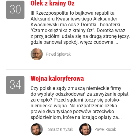
Olek z krainy Oz
30
III Rzeczpospolita to bajkowa republika
Aleksandra Kwaśniewskiego Aleksander
Kwaśniewski ma coś z Dorotki - bohaterki
"Czarnoksiężnika z krainy Oz". Dorotka wraz
z przyjaciółmi udała się na drugą stronę tęczy,
gdzie panował spokój, wręcz cudowna,...
Paweł Śpiewak
Wojna kaloryferowa
34
Czy polskie sądy zmuszą niemieckie firmy
do wypłaty odszkodowań za zawyżanie opłat
za ciepło? Przed sądami toczy się polsko-
niemiecka wojna. Na rozpatrzenie czeka
prawie dwa tysiące pozwów przeciwko
spółdzielniom, które naliczając opłaty za...
Tomasz Krzyżak
Paweł Rusak