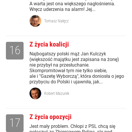
A warta jest ona większego nagłośnienia.
Wręcz uderzenia na alarm! Jej...
Tomasz Nałęcz
Z życia koalicji
16
Najbogatszy polski mąż Jan Kulczyk
(większość majątku jest zapisana na żonę)
nie przybył na przesłuchanie.
Skompromitował tym nie tylko siebie,
ale i "Gazetę Wyborczą", która doniosła o jego
przybyciu do Polski i ujawniła, jak...
Robert Mazurek
Z życia opozycji
17
Jest mały problem. Chłopi z PSL chcą się
połączyć ze Zbigniewem Religą, ale pod