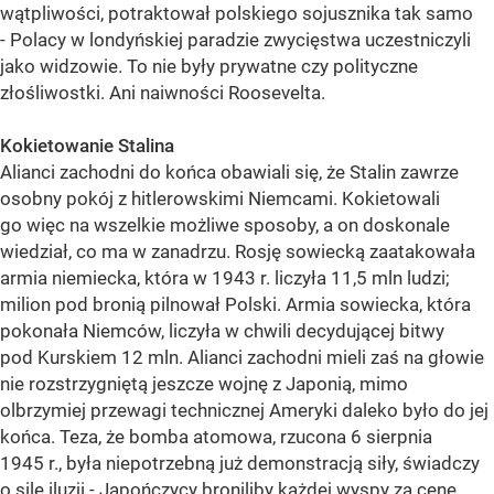
wątpliwości, potraktował polskiego sojusznika tak samo
- Polacy w londyńskiej paradzie zwycięstwa uczestniczyli
jako widzowie. To nie były prywatne czy polityczne
złośliwostki. Ani naiwności Roosevelta.
Kokietowanie Stalina
Alianci zachodni do końca obawiali się, że Stalin zawrze
osobny pokój z hitlerowskimi Niemcami. Kokietowali
go więc na wszelkie możliwe sposoby, a on doskonale
wiedział, co ma w zanadrzu. Rosję sowiecką zaatakowała
armia niemiecka, która w 1943 r. liczyła 11,5 mln ludzi;
milion pod bronią pilnował Polski. Armia sowiecka, która
pokonała Niemców, liczyła w chwili decydującej bitwy
pod Kurskiem 12 mln. Alianci zachodni mieli zaś na głowie
nie rozstrzygniętą jeszcze wojnę z Japonią, mimo
olbrzymiej przewagi technicznej Ameryki daleko było do jej
końca. Teza, że bomba atomowa, rzucona 6 sierpnia
1945 r., była niepotrzebną już demonstracją siły, świadczy
o sile iluzji - Japończycy broniliby każdej wyspy za cenę