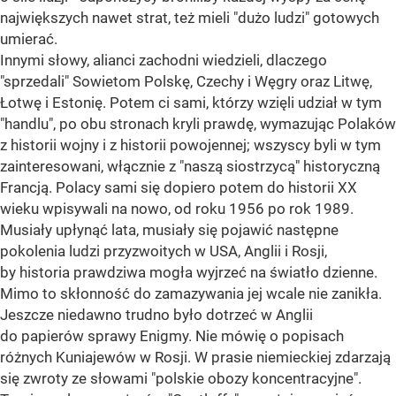
największych nawet strat, też mieli "dużo ludzi" gotowych
umierać.
Innymi słowy, alianci zachodni wiedzieli, dlaczego
"sprzedali" Sowietom Polskę, Czechy i Węgry oraz Litwę,
Łotwę i Estonię. Potem ci sami, którzy wzięli udział w tym
"handlu", po obu stronach kryli prawdę, wymazując Polaków
z historii wojny i z historii powojennej; wszyscy byli w tym
zainteresowani, włącznie z "naszą siostrzycą" historyczną
Francją. Polacy sami się dopiero potem do historii XX
wieku wpisywali na nowo, od roku 1956 po rok 1989.
Musiały upłynąć lata, musiały się pojawić następne
pokolenia ludzi przyzwoitych w USA, Anglii i Rosji,
by historia prawdziwa mogła wyjrzeć na światło dzienne.
Mimo to skłonność do zamazywania jej wcale nie zanikła.
Jeszcze niedawno trudno było dotrzeć w Anglii
do papierów sprawy Enigmy. Nie mówię o popisach
różnych Kuniajewów w Rosji. W prasie niemieckiej zdarzają
się zwroty ze słowami "polskie obozy koncentracyjne".