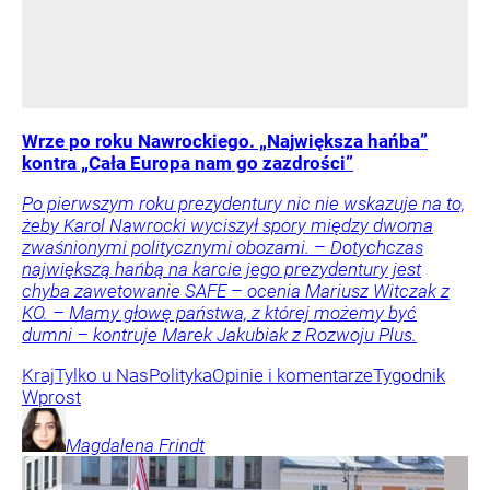
Wrze po roku Nawrockiego. „Największa hańba”
kontra „Cała Europa nam go zazdrości”
Po pierwszym roku prezydentury nic nie wskazuje na to,
żeby Karol Nawrocki wyciszył spory między dwoma
zwaśnionymi politycznymi obozami. – Dotychczas
największą hańbą na karcie jego prezydentury jest
chyba zawetowanie SAFE – ocenia Mariusz Witczak z
KO. – Mamy głowę państwa, z której możemy być
dumni – kontruje Marek Jakubiak z Rozwoju Plus.
Kraj
Tylko u Nas
Polityka
Opinie i komentarze
Tygodnik
Wprost
Magdalena
Frindt