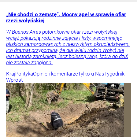
„Nie chodzi o zemstę”. Mocny apel w sprawie ofiar
rzezi wołyńskiej
W Buenos Aires potomkowie ofiar rzezi wołyńskiej
wciąż pokazują rodzinne zdjęcia i listy, wspominając
bliskich zamordowanych z niezwykłym okrucieństwem.
Ich dramat przypomina, że dla wielu rodzin Wołyń nie
jest historią zamkniętą, lecz bolesną raną, która do dziś
nie została zagojona.
Kraj
Polityka
Opinie i komentarze
Tylko u Nas
Tygodnik
Wprost