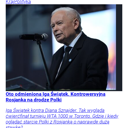
Kraj
Polityka
Oto odmieniona Iga Świątek. Kontrowersyjna
Rosjanka na drodze Polki
Iga Świątek kontra Diana Sznajder. Tak wygląda
ćwierćfinał turnieju WTA 1000 w Toronto. Gdzie i kiedy
oglądać starcie Polki z Rosjanką o naprawdę dużą
stawkę?