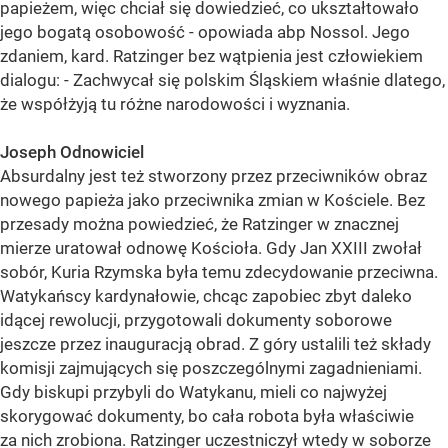
papieżem, więc chciał się dowiedzieć, co ukształtowało
jego bogatą osobowość - opowiada abp Nossol. Jego
zdaniem, kard. Ratzinger bez wątpienia jest człowiekiem
dialogu: - Zachwycał się polskim Śląskiem właśnie dlatego,
że współżyją tu różne narodowości i wyznania.
Joseph Odnowiciel
Absurdalny jest też stworzony przez przeciwników obraz
nowego papieża jako przeciwnika zmian w Kościele. Bez
przesady można powiedzieć, że Ratzinger w znacznej
mierze uratował odnowę Kościoła. Gdy Jan XXIII zwołał
sobór, Kuria Rzymska była temu zdecydowanie przeciwna.
Watykańscy kardynałowie, chcąc zapobiec zbyt daleko
idącej rewolucji, przygotowali dokumenty soborowe
jeszcze przez inauguracją obrad. Z góry ustalili też składy
komisji zajmujących się poszczególnymi zagadnieniami.
Gdy biskupi przybyli do Watykanu, mieli co najwyżej
skorygować dokumenty, bo cała robota była właściwie
za nich zrobiona. Ratzinger uczestniczył wtedy w soborze