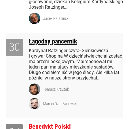
głosowanie, dziekan Kolegium Kardynalskiego
Joseph Ratzinger...
Jacek Pałasiński
Łagodny pancernik
30
Kardynał Ratzinger czytał Sienkiewicza
i grywał Chopina W dzieciństwie chciał zostać
malarzem pokojowym. "Zaimponował mi
jeden pan malujący mieszkanie sąsiadów.
Długo chciałem iść w jego ślady. Ale kilka lat
później w nasze strony przyjechał...
Tomasz Krzyżak
Marcin Dzierżanowski
Benedykt Polski