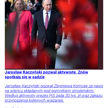
Jarosław Kaczyński pozwał aktywistę. Znów
spotkają się w sądzie
Jarosław Kaczyński pozwał Zbigniewa Komosę za napis
na wieńcu składanym pod pomnikiem smoleńskim.
Według aktywisty prezes PiS żąda 30 tys. zł oraz zakazu
przynoszenia kolejnych wiązanek.