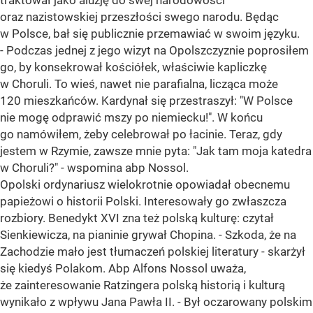
traktował jako aluzję do swej narodowości
oraz nazistowskiej przeszłości swego narodu. Będąc
w Polsce, bał się publicznie przemawiać w swoim języku.
- Podczas jednej z jego wizyt na Opolszczyznie poprosiłem
go, by konsekrował kościółek, właściwie kapliczkę
w Choruli. To wieś, nawet nie parafialna, licząca może
120 mieszkańców. Kardynał się przestraszył: "W Polsce
nie mogę odprawić mszy po niemiecku!". W końcu
go namówiłem, żeby celebrował po łacinie. Teraz, gdy
jestem w Rzymie, zawsze mnie pyta: "Jak tam moja katedra
w Choruli?" - wspomina abp Nossol.
Opolski ordynariusz wielokrotnie opowiadał obecnemu
papieżowi o historii Polski. Interesowały go zwłaszcza
rozbiory. Benedykt XVI zna też polską kulturę: czytał
Sienkiewicza, na pianinie grywał Chopina. - Szkoda, że na
Zachodzie mało jest tłumaczeń polskiej literatury - skarżył
się kiedyś Polakom. Abp Alfons Nossol uważa,
że zainteresowanie Ratzingera polską historią i kulturą
wynikało z wpływu Jana Pawła II. - Był oczarowany polskim