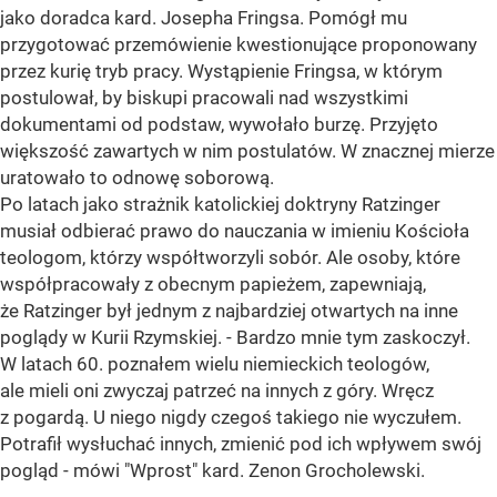
jako doradca kard. Josepha Fringsa. Pomógł mu
przygotować przemówienie kwestionujące proponowany
przez kurię tryb pracy. Wystąpienie Fringsa, w którym
postulował, by biskupi pracowali nad wszystkimi
dokumentami od podstaw, wywołało burzę. Przyjęto
większość zawartych w nim postulatów. W znacznej mierze
uratowało to odnowę soborową.
Po latach jako strażnik katolickiej doktryny Ratzinger
musiał odbierać prawo do nauczania w imieniu Kościoła
teologom, którzy współtworzyli sobór. Ale osoby, które
współpracowały z obecnym papieżem, zapewniają,
że Ratzinger był jednym z najbardziej otwartych na inne
poglądy w Kurii Rzymskiej. - Bardzo mnie tym zaskoczył.
W latach 60. poznałem wielu niemieckich teologów,
ale mieli oni zwyczaj patrzeć na innych z góry. Wręcz
z pogardą. U niego nigdy czegoś takiego nie wyczułem.
Potrafił wysłuchać innych, zmienić pod ich wpływem swój
pogląd - mówi "Wprost" kard. Zenon Grocholewski.