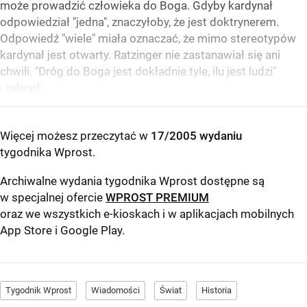
może prowadzić człowieka do Boga. Gdyby kardynał
odpowiedział "jedna", znaczyłoby, że jest doktrynerem.
Odpowiedź "wiele" miała oznaczać, że mimo stereotypów
kardynał jest otwarty. Ratzinger nie zastanawiał się ani
chwili. "Dróg do Boga jest dokładnie tyle, ilu jest ludzi"
- odparł.
Więcej możesz przeczytać w
17/2005 wydaniu
tygodnika Wprost
.
Archiwalne wydania tygodnika Wprost dostępne są
w specjalnej ofercie
WPROST PREMIUM
oraz we wszystkich e-kioskach i w aplikacjach mobilnych
App Store
i
Google Play
.
Tygodnik Wprost
Wiadomości
Świat
Historia