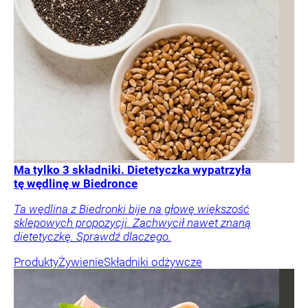
Ma tylko 3 składniki. Dietetyczka wypatrzyła
tę wędlinę w Biedronce
Ta wędlina z Biedronki bije na głowę większość
sklepowych propozycji. Zachwycił nawet znaną
dietetyczkę. Sprawdź dlaczego.
Produkty
Żywienie
Składniki odżywcze