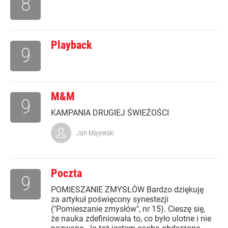
8
Playback
9
M&M
9
KAMPANIA DRUGIEJ ŚWIEŻOŚCI
Jan Majewski
Poczta
9
POMIESZANIE ZMYSŁÓW Bardzo dziękuję
za artykuł poświęcony synestezji
("Pomieszanie zmysłów", nr 15). Cieszę się,
że nauka zdefiniowała to, co było ulotne i nie