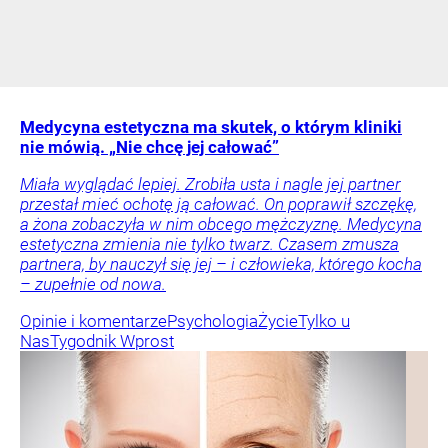
Medycyna estetyczna ma skutek, o którym kliniki
nie mówią. „Nie chcę jej całować”
Miała wyglądać lepiej. Zrobiła usta i nagle jej partner
przestał mieć ochotę ją całować. On poprawił szczękę,
a żona zobaczyła w nim obcego mężczyznę. Medycyna
estetyczna zmienia nie tylko twarz. Czasem zmusza
partnera, by nauczył się jej – i człowieka, którego kocha
– zupełnie od nowa.
Opinie i komentarze
Psychologia
Życie
Tylko u
Nas
Tygodnik Wprost