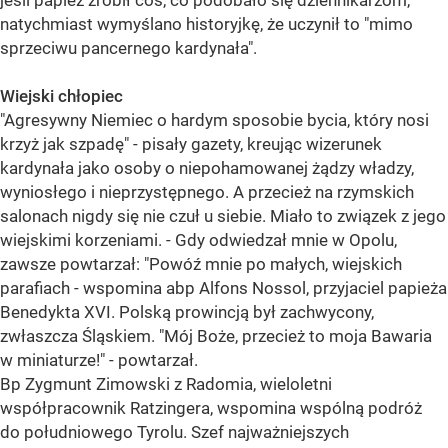
jeśli papież zrobił coś, co podobało się dziennikarzom,
natychmiast wymyślano historyjkę, że uczynił to "mimo
sprzeciwu pancernego kardynała".
Wiejski chłopiec
"Agresywny Niemiec o hardym sposobie bycia, który nosi
krzyż jak szpadę" - pisały gazety, kreując wizerunek
kardynała jako osoby o niepohamowanej żądzy władzy,
wyniosłego i nieprzystępnego. A przecież na rzymskich
salonach nigdy się nie czuł u siebie. Miało to związek z jego
wiejskimi korzeniami. - Gdy odwiedzał mnie w Opolu,
zawsze powtarzał: "Powóź mnie po małych, wiejskich
parafiach - wspomina abp Alfons Nossol, przyjaciel papieża
Benedykta XVI. Polską prowincją był zachwycony,
zwłaszcza Śląskiem. "Mój Boże, przecież to moja Bawaria
w miniaturze!" - powtarzał.
Bp Zygmunt Zimowski z Radomia, wieloletni
współpracownik Ratzingera, wspomina wspólną podróż
do południowego Tyrolu. Szef najważniejszych