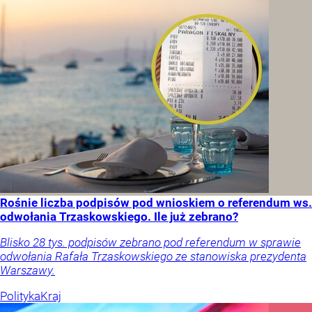
Rośnie liczba podpisów pod wnioskiem o referendum ws.
odwołania Trzaskowskiego. Ile już zebrano?
Blisko 28 tys. podpisów zebrano pod referendum w sprawie
odwołania Rafała Trzaskowskiego ze stanowiska prezydenta
Warszawy.
Polityka
Kraj