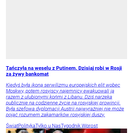
Tańczyła na weselu z Putinem. Dzisiaj robi w Rosji
za żywy bankomat
Kiedyś była ikoną serwilizmu europejskich elit wobec
Moskwy, potem rosyjscy najemnicy ewakuowali ją
razem z ulubionymi końmi z Libanu. Dziś narzeka
publicznie na codzienne życie na rosyjskiej prowincji.
Była szefowa dyplomacji Austrii najwyraźniej nie może
pojąć rozumem zakamarków rosyjskiej duszy.
Świat
Polityka
Tylko u Nas
Tygodnik Wprost