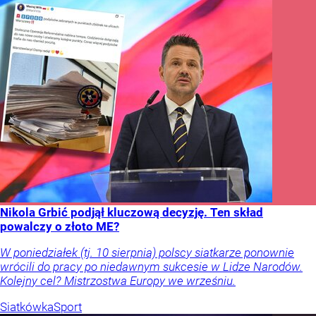
Nikola Grbić podjął kluczową decyzję. Ten skład
powalczy o złoto ME?
W poniedziałek (tj. 10 sierpnia) polscy siatkarze ponownie
wrócili do pracy po niedawnym sukcesie w Lidze Narodów.
Kolejny cel? Mistrzostwa Europy we wrześniu.
Siatkówka
Sport