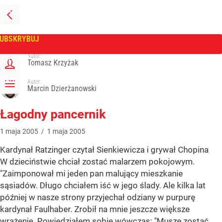
PRZEJDŹ
NA
WPROST
STRONĘ
GŁÓWNĄ
UBSKRYBUJ
Tygodnik Wprost
Autor:
ZALOGUJ
Tomasz Krzyżak
MENU
Autor:
Marcin Dzierżanowski
Łagodny pancernik
1
maja
2005
/
1
maja
2005
Kardynał Ratzinger czytał Sienkiewicza i grywał Chopina
W dzieciństwie chciał zostać malarzem pokojowym.
"Zaimponował mi jeden pan malujący mieszkanie
sąsiadów. Długo chciałem iść w jego ślady. Ale kilka lat
później w nasze strony przyjechał odziany w purpurę
kardynał Faulhaber. Zrobił na mnie jeszcze większe
wrażenie. Powiedziałem sobie wówczas: "Muszę zostać