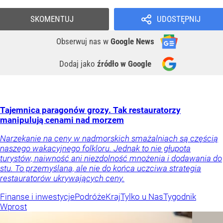
SKOMENTUJ
UDOSTĘPNIJ
Obserwuj nas
w
Google News
Dodaj jako
źródło w Google
Tajemnica paragonów grozy. Tak restauratorzy
manipulują cenami nad morzem
Narzekanie na ceny w nadmorskich smażalniach są częścią
naszego wakacyjnego folkloru. Jednak to nie głupota
turystów, naiwność ani niezdolność mnożenia i dodawania do
stu. To przemyślana, ale nie do końca uczciwa strategia
restauratorów ukrywających ceny.
Finanse i inwestycje
Podróże
Kraj
Tylko u Nas
Tygodnik
Wprost