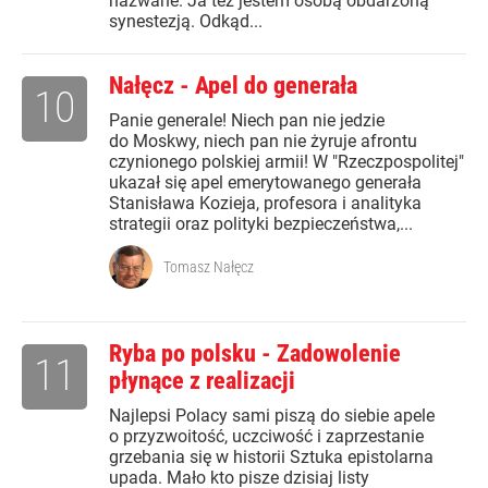
nazwane. Ja też jestem osobą obdarzoną
synestezją. Odkąd...
Nałęcz - Apel do generała
10
Panie generale! Niech pan nie jedzie
do Moskwy, niech pan nie żyruje afrontu
czynionego polskiej armii! W "Rzeczpospolitej"
ukazał się apel emerytowanego generała
Stanisława Kozieja, profesora i analityka
strategii oraz polityki bezpieczeństwa,...
Tomasz Nałęcz
Ryba po polsku - Zadowolenie
11
płynące z realizacji
Najlepsi Polacy sami piszą do siebie apele
o przyzwoitość, uczciwość i zaprzestanie
grzebania się w historii Sztuka epistolarna
upada. Mało kto pisze dzisiaj listy