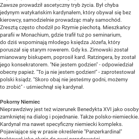
Zawsze prowadził ascetyczny tryb życia. Był chyba
jedynym watykańskim kardynałem, który obywał się bez
kierowcy, samodzielnie prowadząc mały samochód.
Zresztą często chodził po Rzymie piechotą. Mieszkańcy
parafii w Monachium, gdzie trafił tuż po seminarium,
do dziś wspominają młodego księdza Józefa, który
poruszał się starym rowerem. Gdy ks. Zimowski został
mianowany biskupem, poprosił kard. Ratzingera, by został
jego konsekratorem. "Nie jestem godzien" - odpowiedział
obecny papież. "To ja nie jestem godzien!" - zaprotestował
polski ksiądz. "Skoro obaj nie jesteśmy godni, możemy
to zrobić" - uśmiechnął się kardynał.
Pokorny Niemiec
Nieprawdziwy jest też wizerunek Benedykta XVI jako osoby
zamkniętej na dialog i pojednanie. Także polsko-niemieckie.
Kardynał ma nawet specyficzny niemiecki kompleks.
Pojawiające się w prasie określenie "Panzerkardinal"