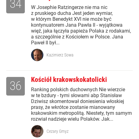
34
W Josephie Ratzingerze nie ma nic
z pruskiego ducha Jest jeden wymiar,
w którym Benedykt XVI nie może być
kontynuatorem Jana Pawła II - wyjątkowa
więź, jaka łączyła papieża Polaka z rodakami,
a szczególnie z Kościołem w Polsce. Jana
Paweł II był...
Kazimierz Sowa
Kościół krakowskokatolicki
36
Ranking polskich duchownych Nie wierzcie
w te bzdury - tymi słowami abp Stanisław
Dziwisz skomentował doniesienia włoskiej
prasy, że wkrótce zostanie mianowany
krakowskim metropolitą. Niestety, tym samym
rozwiał nadzieje wielu Polaków. Jak...
Cezary Gmyz