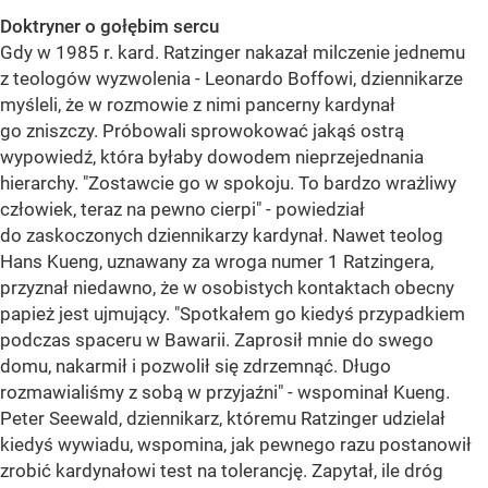
Doktryner o gołębim sercu
Gdy w 1985 r. kard. Ratzinger nakazał milczenie jednemu
z teologów wyzwolenia - Leonardo Boffowi, dziennikarze
myśleli, że w rozmowie z nimi pancerny kardynał
go zniszczy. Próbowali sprowokować jakąś ostrą
wypowiedź, która byłaby dowodem nieprzejednania
hierarchy. "Zostawcie go w spokoju. To bardzo wrażliwy
człowiek, teraz na pewno cierpi" - powiedział
do zaskoczonych dziennikarzy kardynał. Nawet teolog
Hans Kueng, uznawany za wroga numer 1 Ratzingera,
przyznał niedawno, że w osobistych kontaktach obecny
papież jest ujmujący. "Spotkałem go kiedyś przypadkiem
podczas spaceru w Bawarii. Zaprosił mnie do swego
domu, nakarmił i pozwolił się zdrzemnąć. Długo
rozmawialiśmy z sobą w przyjaźni" - wspominał Kueng.
Peter Seewald, dziennikarz, któremu Ratzinger udzielał
kiedyś wywiadu, wspomina, jak pewnego razu postanowił
zrobić kardynałowi test na tolerancję. Zapytał, ile dróg