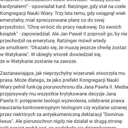
kardynałem!" - opowiadał kard. Ratzinger, gdy stał na czele
Kongregacji Nauki Wiary. Trzy lata temu, gdy osiągnął wiek
emerytalny, miał sprecyzowane plany co do swej
przyszłości. "Chcę wrócić do pracy naukowej. Do swoich
książek" - zapowiedział. Ale Jan Paweł II poprosił go, by nie
przechodził na emeryturę. Ratzinger mówił wtedy
ze smutkiem: "Okazało się, że muszę jeszcze chwilę zostać
w Watykanie". W ubiegły wtorek dowiedział się,
że w Watykanie zostanie na zawsze.
Zastanawiające, jak nieprzychylny wizerunek stworzyła mu
prasa. Może dlatego, że jako prefekt Kongregacji Nauki
Wiary pełnił funkcję piorunochronu dla Jana Pawła II. Media
przypisywały mu wszystkie krytykowane decyzje Jana
Pawła II: potępienie teologii wyzwolenia, odebranie prawa
nauczania kontrowersyjnym teologom czy wydanie uznanej
przez niektórych za antyekumeniczną deklaracji "Dominus
Iesus". Ale piorunochron nigdy nie działał w drugą stronę: