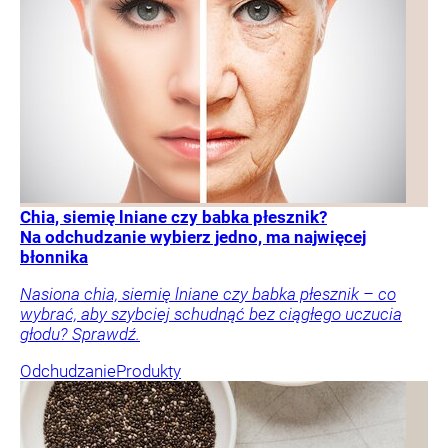
Chia, siemię lniane czy babka płesznik?
Na odchudzanie wybierz jedno, ma najwięcej
błonnika
Nasiona chia, siemię lniane czy babka płesznik – co
wybrać, aby szybciej schudnąć bez ciągłego uczucia
głodu? Sprawdź.
Odchudzanie
Produkty