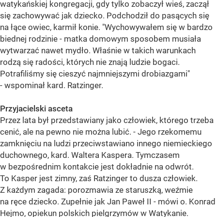
watykańskiej kongregacji, gdy tylko zobaczył wieś, zaczął
się zachowywać jak dziecko. Podchodził do pasących się
na łące owiec, karmił konie. "Wychowywałem się w bardzo
biednej rodzinie - matka domowym sposobem musiała
wytwarzać nawet mydło. Właśnie w takich warunkach
rodzą się radości, których nie znają ludzie bogaci.
Potrafiliśmy się cieszyć najmniejszymi drobiazgami"
- wspominał kard. Ratzinger.
Przyjacielski asceta
Przez lata był przedstawiany jako człowiek, którego trzeba
cenić, ale na pewno nie można lubić. - Jego rzekomemu
zamknięciu na ludzi przeciwstawiano innego niemieckiego
duchownego, kard. Waltera Kaspera. Tymczasem
w bezpośrednim kontakcie jest dokładnie na odwrót.
To Kasper jest zimny, zaś Ratzinger to dusza człowiek.
Z każdym zagada: porozmawia ze staruszką, weźmie
na ręce dziecko. Zupełnie jak Jan Paweł II - mówi o. Konrad
Hejmo, opiekun polskich pielgrzymów w Watykanie.