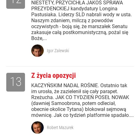
NIESTETY, PRZYCICHŁA JAKOŚ SPRAWA
PREZYDENCKIEJ kandydatury Longina
Pastusiaka. Liderzy SLD nabrali wody w usta.
Naszym zdaniem, milczą z powodów
oczywistych - boją się, że marszałek Senatu
zakasuje całą postkomunistyczną, pożal się
Boże,...
Igor Zalewski
Z życia opozycji
13
KACZYŃSKIM NADAL ROŚNIE. Ostatnio tak
im urosła, że zazielenił się cały parapet.
Rzeżucha. JAK CO TYDZIEŃ POSEŁ NOWAK
(dawniej Samoobrona, potem odleciał,
obecnie okolice Tytana) blokował sejmową
mównicę. Jak co tydzień platformie spadało....
Robert Mazurek