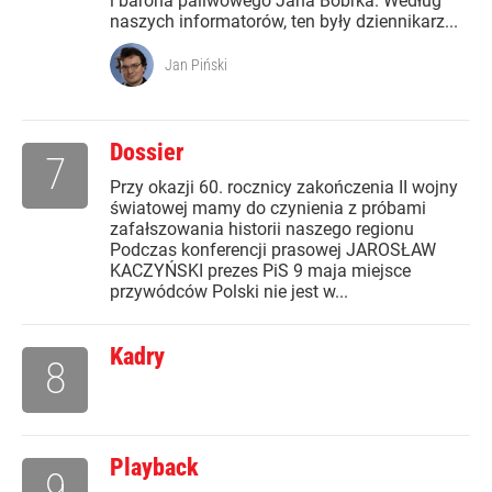
i barona paliwowego Jana Bobrka. Według
naszych informatorów, ten były dziennikarz...
Jan Piński
Dossier
7
Przy okazji 60. rocznicy zakończenia II wojny
światowej mamy do czynienia z próbami
zafałszowania historii naszego regionu
Podczas konferencji prasowej JAROSŁAW
KACZYŃSKI prezes PiS 9 maja miejsce
przywódców Polski nie jest w...
Kadry
8
Playback
9