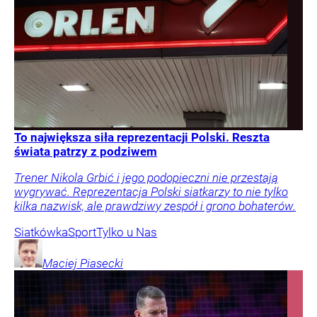
To największa siła reprezentacji Polski. Reszta
świata patrzy z podziwem
Trener Nikola Grbić i jego podopieczni nie przestają
wygrywać. Reprezentacja Polski siatkarzy to nie tylko
kilka nazwisk, ale prawdziwy zespół i grono bohaterów.
Siatkówka
Sport
Tylko u Nas
Maciej
Piasecki