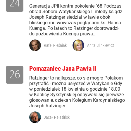
24
Generacja JPII kontra pokolenie `68 Podczas
obrad Soboru Watykańskiego II młody ksiądz
Joseph Ratzinger siedział w ławie obok
bliskiego mu wówczas poglądami ks. Hansa
Kuenga. Po latach to Ratzinger doprowadził
do pozbawienia Kuenga prawa...
Rafał Pleśniak
Anita Blinkiewicz
Pomazaniec Jana Pawła II
26
Ratzinger to najlepsze, co się mogło Polakom
przytrafić - można usłyszeć w Watykanie Gdy
w poniedziałek 18 kwietnia o godzinie 18.00
w Kaplicy Sykstyńskiej odbywało się pierwsze
głosowanie, dziekan Kolegium Kardynalskiego
Joseph Ratzinger...
Jacek Pałasiński