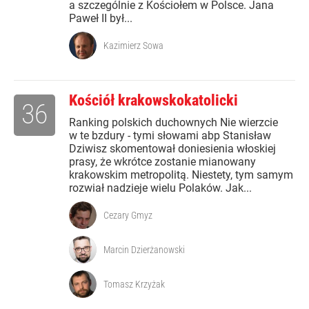
a szczególnie z Kościołem w Polsce. Jana
Paweł II był...
Kazimierz Sowa
Kościół krakowskokatolicki
36
Ranking polskich duchownych Nie wierzcie
w te bzdury - tymi słowami abp Stanisław
Dziwisz skomentował doniesienia włoskiej
prasy, że wkrótce zostanie mianowany
krakowskim metropolitą. Niestety, tym samym
rozwiał nadzieje wielu Polaków. Jak...
Cezary Gmyz
Marcin Dzierżanowski
Tomasz Krzyżak