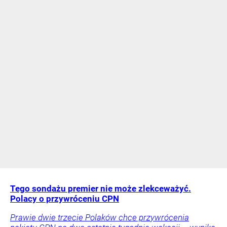
Tego sondażu premier nie może zlekceważyć.
Polacy o przywróceniu CPN
Prawie dwie trzecie Polaków chce przywrócenia