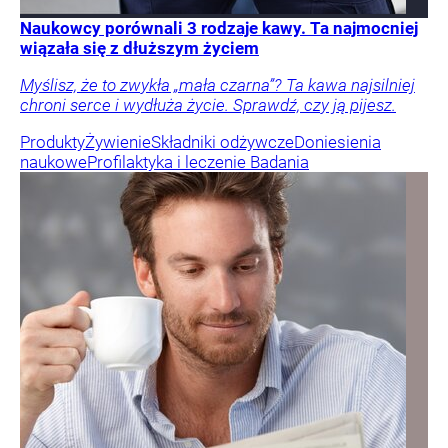
Naukowcy porównali 3 rodzaje kawy. Ta najmocniej
wiązała się z dłuższym życiem
Myślisz, że to zwykła „mała czarna”? Ta kawa najsilniej
chroni serce i wydłuża życie. Sprawdź, czy ją pijesz.
Produkty
Żywienie
Składniki odżywcze
Doniesienia
naukowe
Profilaktyka i leczenie
Badania