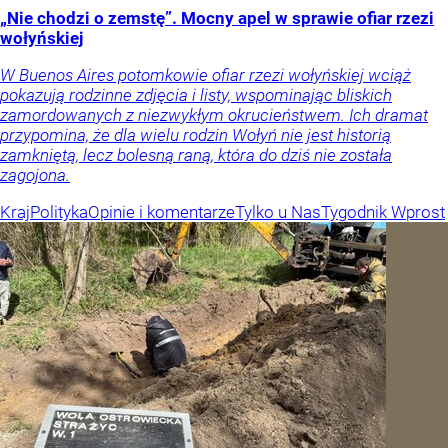
„Nie chodzi o zemstę”. Mocny apel w sprawie ofiar rzezi
wołyńskiej
W Buenos Aires potomkowie ofiar rzezi wołyńskiej wciąż
pokazują rodzinne zdjęcia i listy, wspominając bliskich
zamordowanych z niezwykłym okrucieństwem. Ich dramat
przypomina, że dla wielu rodzin Wołyń nie jest historią
zamkniętą, lecz bolesną raną, która do dziś nie została
zagojona.
Kraj
Polityka
Opinie i komentarze
Tylko u Nas
Tygodnik Wprost