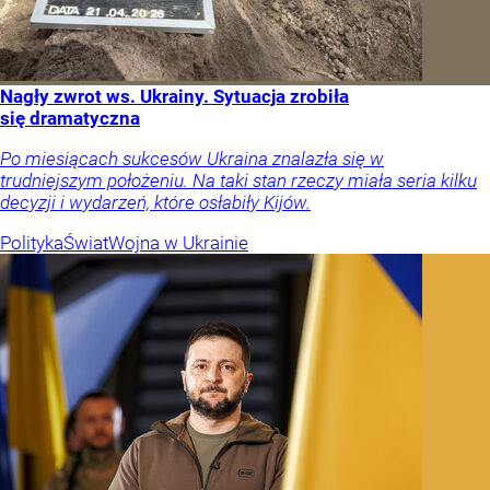
Nagły zwrot ws. Ukrainy. Sytuacja zrobiła
się dramatyczna
Po miesiącach sukcesów Ukraina znalazła się w
trudniejszym położeniu. Na taki stan rzeczy miała seria kilku
decyzji i wydarzeń, które osłabiły Kijów.
Polityka
Świat
Wojna w Ukrainie