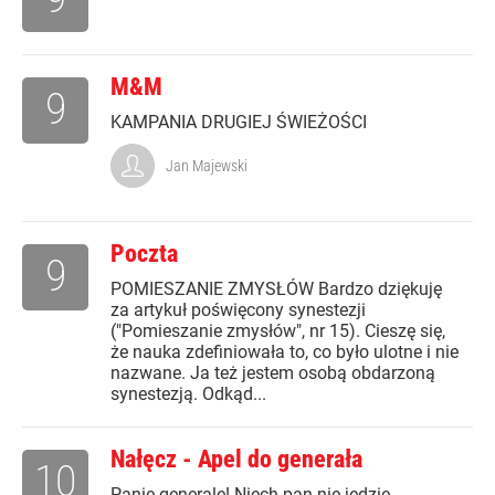
M&M
9
KAMPANIA DRUGIEJ ŚWIEŻOŚCI
Jan Majewski
Poczta
9
POMIESZANIE ZMYSŁÓW Bardzo dziękuję
za artykuł poświęcony synestezji
("Pomieszanie zmysłów", nr 15). Cieszę się,
że nauka zdefiniowała to, co było ulotne i nie
nazwane. Ja też jestem osobą obdarzoną
synestezją. Odkąd...
Nałęcz - Apel do generała
10
Panie generale! Niech pan nie jedzie