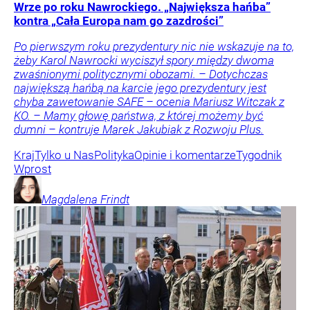
Wrze po roku Nawrockiego. „Największa hańba”
kontra „Cała Europa nam go zazdrości”
Po pierwszym roku prezydentury nic nie wskazuje na to,
żeby Karol Nawrocki wyciszył spory między dwoma
zwaśnionymi politycznymi obozami. – Dotychczas
największą hańbą na karcie jego prezydentury jest
chyba zawetowanie SAFE – ocenia Mariusz Witczak z
KO. – Mamy głowę państwa, z której możemy być
dumni – kontruje Marek Jakubiak z Rozwoju Plus.
Kraj
Tylko u Nas
Polityka
Opinie i komentarze
Tygodnik
Wprost
Magdalena
Frindt