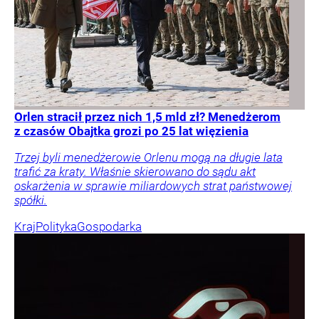
Orlen stracił przez nich 1,5 mld zł? Menedżerom
z czasów Obajtka grozi po 25 lat więzienia
Trzej byli menedżerowie Orlenu mogą na długie lata
trafić za kraty. Właśnie skierowano do sądu akt
oskarżenia w sprawie miliardowych strat państwowej
spółki.
Kraj
Polityka
Gospodarka