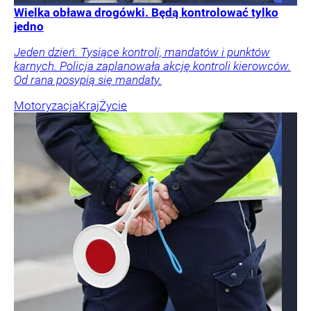
Wielka obława drogówki. Będą kontrolować tylko
jedno
Jeden dzień. Tysiące kontroli, mandatów i punktów
karnych. Policja zaplanowała akcję kontroli kierowców.
Od rana posypią się mandaty.
Motoryzacja
Kraj
Życie