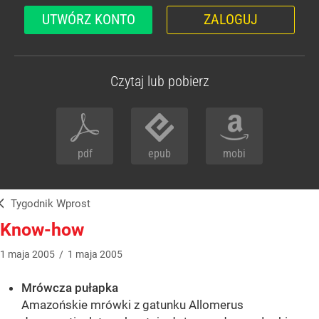
UTWÓRZ KONTO
ZALOGUJ
Czytaj lub pobierz
pdf
epub
mobi
Tygodnik Wprost
Know-how
1
maja
2005
/
1
maja
2005
Mrówcza pułapka
Amazońskie mrówki z gatunku Allomerus