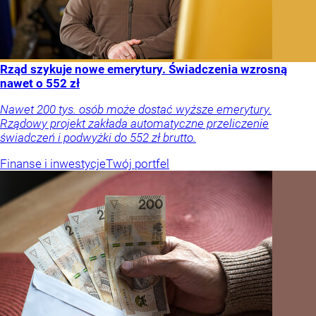
Rząd szykuje nowe emerytury. Świadczenia wzrosną
nawet o 552 zł
Nawet 200 tys. osób może dostać wyższe emerytury.
Rządowy projekt zakłada automatyczne przeliczenie
świadczeń i podwyżki do 552 zł brutto.
Finanse i inwestycje
Twój portfel