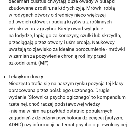
decemarticulatus chwytają duże owady w pułapki
zbudowane z roślin, na których żyją. Mrówki robią
w łodygach otwory o średnicy nieco większej
od swoich główek i budują kryjówki z roślinnych
włosków oraz grzybni. Kiedy owad wyląduje
na łodydze, łapią go za kończyny, czułki lub skrzydła,
przeciągają przez otwory i uśmiercają. Naukowcy
uważają to zjawisko za idealne porozumienie - mrówki
w zamian za pożywienie chronią rośliny przed
szkodnikami.
(MF)
Leksykon duszy
Nieczęsto trafia się na naszym rynku pozycja tej klasy
opracowana przez polskiego uczonego. Drugie
wydanie "Słownika psychologicznego" to kompendium
rzetelnej, choć raczej podstawowej wiedzy
- nie ma w nim na przykład ostatnio popularnych
zagadnień z dziedziny psychologii dziecięcej (autyzm,
ADHD) czy informacji na temat psychologii ewolucyjnej.