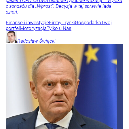
pakietu CPN na dwa ostatnie tygodnie wakacji – wynika
z sondażu dla „Wprost”. Decyzja w tej sprawie lada
dzień.
Finanse i inwestycje
Firmy i rynki
Gospodarka
Twój
portfel
Motoryzacja
Tylko u Nas
Radosław
Święcki