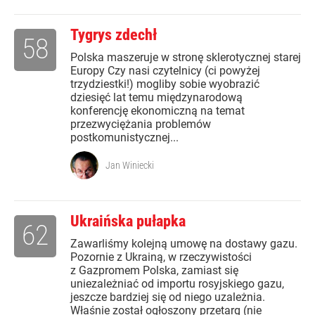
Tygrys zdechł
58
Polska maszeruje w stronę sklerotycznej starej
Europy Czy nasi czytelnicy (ci powyżej
trzydziestki!) mogliby sobie wyobrazić
dziesięć lat temu międzynarodową
konferencję ekonomiczną na temat
przezwyciężania problemów
postkomunistycznej...
Jan Winiecki
Ukraińska pułapka
62
Zawarliśmy kolejną umowę na dostawy gazu.
Pozornie z Ukrainą, w rzeczywistości
z Gazpromem Polska, zamiast się
uniezależniać od importu rosyjskiego gazu,
jeszcze bardziej się od niego uzależnia.
Właśnie został ogłoszony przetarg (nie