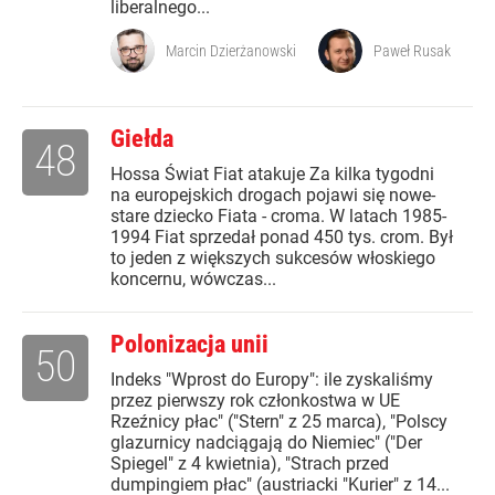
liberalnego...
Marcin Dzierżanowski
Paweł Rusak
Giełda
48
Hossa Świat Fiat atakuje Za kilka tygodni
na europejskich drogach pojawi się nowe-
stare dziecko Fiata - croma. W latach 1985-
1994 Fiat sprzedał ponad 450 tys. crom. Był
to jeden z większych sukcesów włoskiego
koncernu, wówczas...
Polonizacja unii
50
Indeks "Wprost do Europy": ile zyskaliśmy
przez pierwszy rok członkostwa w UE
Rzeźnicy płac" ("Stern" z 25 marca), "Polscy
glazurnicy nadciągają do Niemiec" ("Der
Spiegel" z 4 kwietnia), "Strach przed
dumpingiem płac" (austriacki "Kurier" z 14...