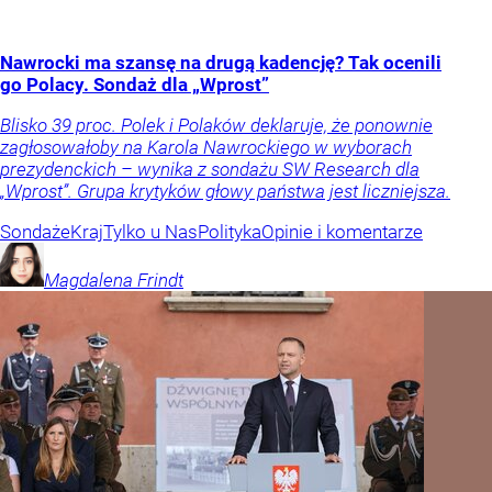
Nawrocki ma szansę na drugą kadencję? Tak ocenili
go Polacy. Sondaż dla „Wprost”
Blisko 39 proc. Polek i Polaków deklaruje, że ponownie
zagłosowałoby na Karola Nawrockiego w wyborach
prezydenckich – wynika z sondażu SW Research dla
„Wprost”. Grupa krytyków głowy państwa jest liczniejsza.
Sondaże
Kraj
Tylko u Nas
Polityka
Opinie i komentarze
Magdalena
Frindt