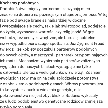
Kochamy podobnych
Podobieństwa między partnerami zaczynają mieć
znaczenie dopiero na późniejszym etapie znajomości. W tej
fazie pod uwagę brane są najbardziej widoczne
i wyróżniające się cechy, takie jak światopogląd, podejście
do życia, wyznawane wartości czy religijność. W grę
wchodzą też cechy zewnętrzne, ale bardziej subtelne
niż w wypadku pierwszego spotkania. Już Zygmunt Freud
twierdził, że kobiety poszukują partnerów podobnych
do swych ojców, a mężczyźni - partnerek przypominających
ich matki. Mechanizm wybierania partnerów zbliżonych
wyglądem do naszych bliskich występuje nie tylko
u człowieka, ale też u wielu gatunków zwierząt. Zdaniem
ewolucjonistów, ma on na celu spłodzenie potomstwa
z osobnikiem o podobnych genach. Wbrew pozorom jest
to korzystne z punktu widzenia genetyki, o ile
pokrewieństwo nie jest zbyt bliskie. Badania wykazały,
że u ludzi podobieństwo genetyczne rodziców zmniejsza
ryzyko poronienia.