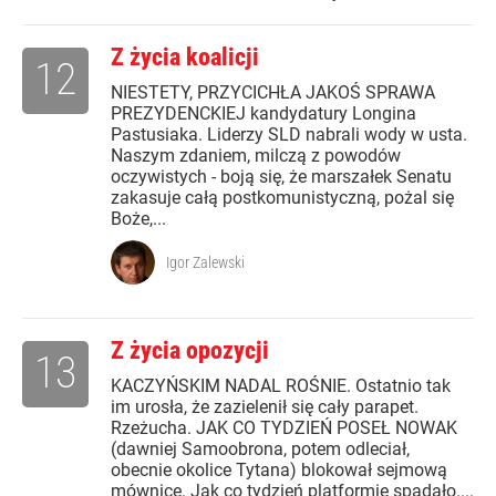
Z życia koalicji
12
NIESTETY, PRZYCICHŁA JAKOŚ SPRAWA
PREZYDENCKIEJ kandydatury Longina
Pastusiaka. Liderzy SLD nabrali wody w usta.
Naszym zdaniem, milczą z powodów
oczywistych - boją się, że marszałek Senatu
zakasuje całą postkomunistyczną, pożal się
Boże,...
Igor Zalewski
Z życia opozycji
13
KACZYŃSKIM NADAL ROŚNIE. Ostatnio tak
im urosła, że zazielenił się cały parapet.
Rzeżucha. JAK CO TYDZIEŃ POSEŁ NOWAK
(dawniej Samoobrona, potem odleciał,
obecnie okolice Tytana) blokował sejmową
mównicę. Jak co tydzień platformie spadało....