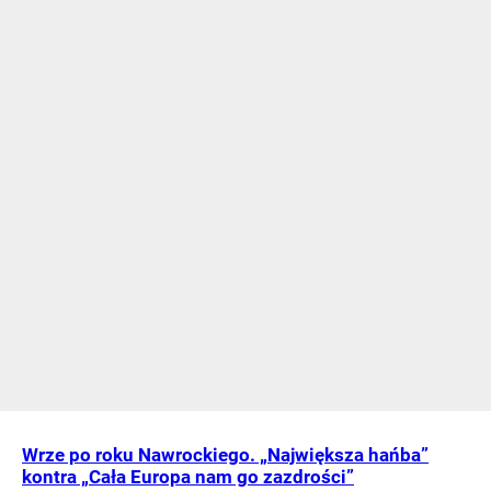
Wrze po roku Nawrockiego. „Największa hańba”
kontra „Cała Europa nam go zazdrości”