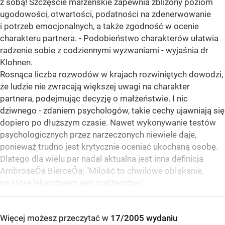
z sobą! Szczęście małżeńskie zapewnia zbliżony poziom
ugodowości, otwartości, podatności na zdenerwowanie
i potrzeb emocjonalnych, a także zgodność w ocenie
charakteru partnera. - Podobieństwo charakterów ułatwia
radzenie sobie z codziennymi wyzwaniami - wyjaśnia dr
Klohnen.
Rosnąca liczba rozwodów w krajach rozwiniętych dowodzi,
że ludzie nie zwracają większej uwagi na charakter
partnera, podejmując decyzję o małżeństwie. I nic
dziwnego - zdaniem psychologów, takie cechy ujawniają się
dopiero po dłuższym czasie. Nawet wykonywanie testów
psychologicznych przez narzeczonych niewiele daje,
ponieważ trudno jest krytycznie oceniać ukochaną osobę.
Dlatego dla wielu par nadal aktualna jest inna definicja
AmbroseŐa BierceŐa: "Miłość to chwilowe obłąkanie,
na które lekarstwem jest małżeństwo".
Więcej możesz przeczytać w
17/2005 wydaniu