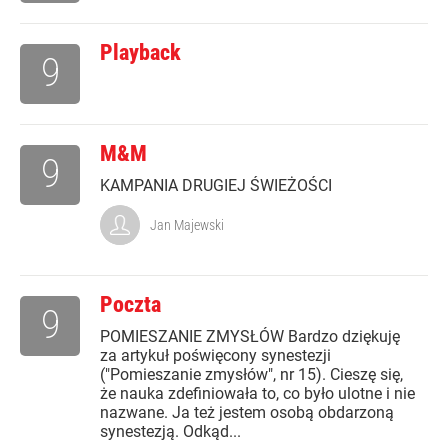
Playback
9
M&M
9
KAMPANIA DRUGIEJ ŚWIEŻOŚCI
Jan Majewski
Poczta
9
POMIESZANIE ZMYSŁÓW Bardzo dziękuję
za artykuł poświęcony synestezji
("Pomieszanie zmysłów", nr 15). Cieszę się,
że nauka zdefiniowała to, co było ulotne i nie
nazwane. Ja też jestem osobą obdarzoną
synestezją. Odkąd...