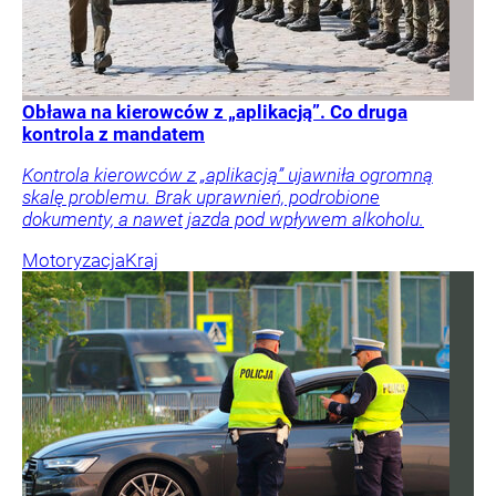
Obława na kierowców z „aplikacją”. Co druga
kontrola z mandatem
Kontrola kierowców z „aplikacją” ujawniła ogromną
skalę problemu. Brak uprawnień, podrobione
dokumenty, a nawet jazda pod wpływem alkoholu.
Motoryzacja
Kraj