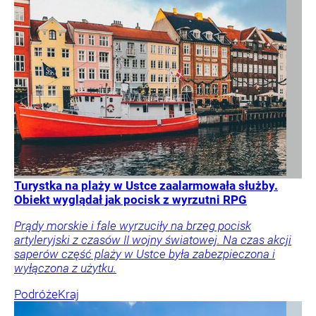
Turystka na plaży w Ustce zaalarmowała służby.
Obiekt wyglądał jak pocisk z wyrzutni RPG
Prądy morskie i fale wyrzuciły na brzeg pocisk
artyleryjski z czasów II wojny światowej. Na czas akcji
saperów część plaży w Ustce była zabezpieczona i
wyłączona z użytku.
Podróże
Kraj