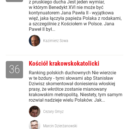
z pruskiego ducha Jest jeden wymiar,
w którym Benedykt XVI nie może być
kontynuatorem Jana Pawła II - wyjątkowa
więź, jaka łączyła papieża Polaka z rodakami,
a szczególnie z Kościołem w Polsce. Jana
Paweł II był...
Kazimierz Sowa
Kościół krakowskokatolicki
36
Ranking polskich duchownych Nie wierzcie
w te bzdury - tymi słowami abp Stanisław
Dziwisz skomentował doniesienia włoskiej
prasy, że wkrótce zostanie mianowany
krakowskim metropolitą. Niestety, tym samym
rozwiał nadzieje wielu Polaków. Jak...
Cezary Gmyz
Marcin Dzierżanowski