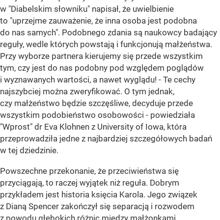
w "Diabelskim słowniku" napisał, że uwielbienie
to "uprzejme zauważenie, że inna osoba jest podobna
do nas samych". Podobnego zdania są naukowcy badający
reguły, wedle których powstają i funkcjonują małżeństwa.
Przy wyborze partnera kierujemy się przede wszystkim
tym, czy jest do nas podobny pod względem poglądów
i wyznawanych wartości, a nawet wyglądu! - Te cechy
najszybciej można zweryfikować. O tym jednak,
czy małżeństwo będzie szczęśliwe, decyduje przede
wszystkim podobieństwo osobowości - powiedziała
"Wprost" dr Eva Klohnen z University of Iowa, która
przeprowadziła jedne z najbardziej szczegółowych badań
w tej dziedzinie.
Powszechne przekonanie, że przeciwieństwa się
przyciągają, to raczej wyjątek niż reguła. Dobrym
przykładem jest historia księcia Karola. Jego związek
z Dianą Spencer zakończył się separacją i rozwodem
z powodu głębokich różnic między małżonkami.