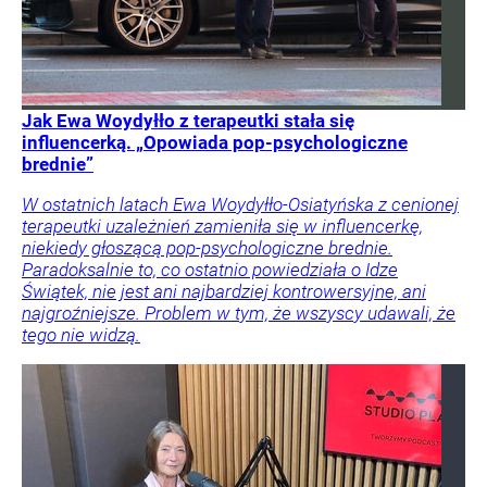
Jak Ewa Woydyłło z terapeutki stała się
influencerką. „Opowiada pop-psychologiczne
brednie”
W ostatnich latach Ewa Woydyłło-Osiatyńska z cenionej
terapeutki uzależnień zamieniła się w influencerkę,
niekiedy głoszącą pop-psychologiczne brednie.
Paradoksalnie to, co ostatnio powiedziała o Idze
Świątek, nie jest ani najbardziej kontrowersyjne, ani
najgroźniejsze. Problem w tym, że wszyscy udawali, że
tego nie widzą.