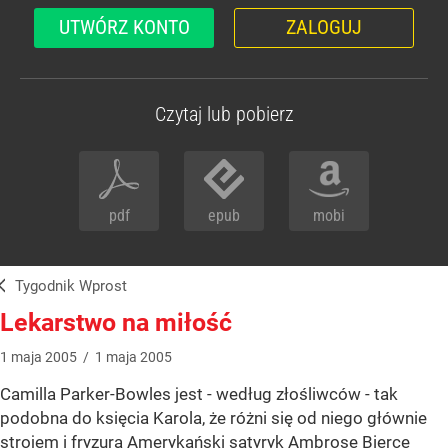
UTWÓRZ KONTO
ZALOGUJ
Czytaj lub pobierz
pdf
epub
mobi
Tygodnik Wprost
Lekarstwo na miłość
1
maja
2005
/
1
maja
2005
Camilla Parker-Bowles jest - według złośliwców - tak
podobna do księcia Karola, że różni się od niego głównie
strojem i fryzurą Amerykański satyryk Ambrose Bierce