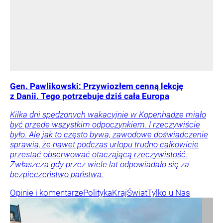
Gen. Pawlikowski: Przywiozłem cenną lekcję
z Danii. Tego potrzebuje dziś cała Europa
Kilka dni spędzonych wakacyjnie w Kopenhadze miało
być przede wszystkim odpoczynkiem. I rzeczywiście
było. Ale jak to często bywa, zawodowe doświadczenie
sprawia, że nawet podczas urlopu trudno całkowicie
przestać obserwować otaczającą rzeczywistość.
Zwłaszcza gdy przez wiele lat odpowiadało się za
bezpieczeństwo państwa.
Opinie i komentarze
Polityka
Kraj
Świat
Tylko u Nas