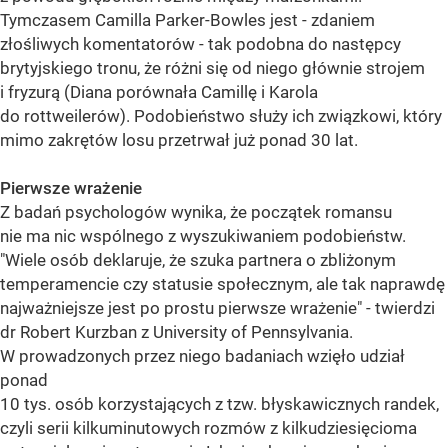
Tymczasem Camilla Parker-Bowles jest - zdaniem
złośliwych komentatorów - tak podobna do następcy
brytyjskiego tronu, że różni się od niego głównie strojem
i fryzurą (Diana porównała Camillę i Karola
do rottweilerów). Podobieństwo służy ich związkowi, który
mimo zakrętów losu przetrwał już ponad 30 lat.
Pierwsze wrażenie
Z badań psychologów wynika, że początek romansu
nie ma nic wspólnego z wyszukiwaniem podobieństw.
"Wiele osób deklaruje, że szuka partnera o zbliżonym
temperamencie czy statusie społecznym, ale tak naprawdę
najważniejsze jest po prostu pierwsze wrażenie" - twierdzi
dr Robert Kurzban z University of Pennsylvania.
W prowadzonych przez niego badaniach wzięło udział
ponad
10 tys. osób korzystających z tzw. błyskawicznych randek,
czyli serii kilkuminutowych rozmów z kilkudziesięcioma