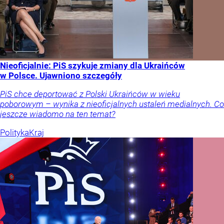
Nieoficjalnie: PiS szykuje zmiany dla Ukraińców
w Polsce. Ujawniono szczegóły
PiS chce deportować z Polski Ukraińców w wieku
poborowym – wynika z nieoficjalnych ustaleń medialnych. Co
jeszcze wiadomo na ten temat?
Polityka
Kraj