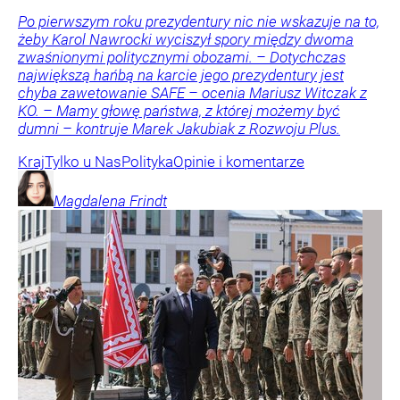
Po pierwszym roku prezydentury nic nie wskazuje na to,
żeby Karol Nawrocki wyciszył spory między dwoma
zwaśnionymi politycznymi obozami. – Dotychczas
największą hańbą na karcie jego prezydentury jest
chyba zawetowanie SAFE – ocenia Mariusz Witczak z
KO. – Mamy głowę państwa, z której możemy być
dumni – kontruje Marek Jakubiak z Rozwoju Plus.
Kraj
Tylko u Nas
Polityka
Opinie i komentarze
Magdalena
Frindt