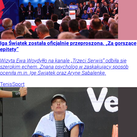
Iga Świątek została oficjalnie przeproszona. „Za gorszące
epitety”
Wizyta Ewa Woydyłło na kanale „Trzeci Serwis” odbiła się
szerokim echem. Znana psycholog w zaskakujący sposób
oceniła m.in. Igę Świątek oraz Arynę Sabalenkę.
Tenis
Sport