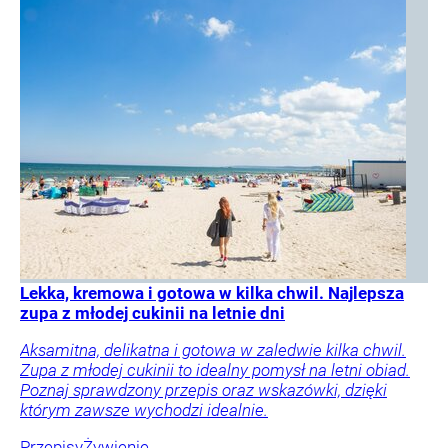
Lekka, kremowa i gotowa w kilka chwil. Najlepsza
zupa z młodej cukinii na letnie dni
Aksamitna, delikatna i gotowa w zaledwie kilka chwil.
Zupa z młodej cukinii to idealny pomysł na letni obiad.
Poznaj sprawdzony przepis oraz wskazówki, dzięki
którym zawsze wychodzi idealnie.
Przepisy
Żywienie