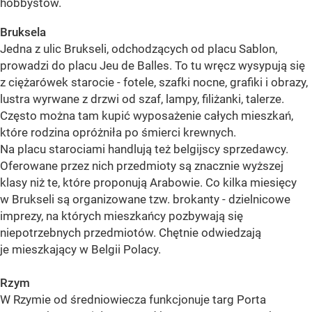
hobbystów.
Bruksela
Jedna z ulic Brukseli, odchodzących od placu Sablon,
prowadzi do placu Jeu de Balles. To tu wręcz wysypują się
z ciężarówek starocie - fotele, szafki nocne, grafiki i obrazy,
lustra wyrwane z drzwi od szaf, lampy, filiżanki, talerze.
Często można tam kupić wyposażenie całych mieszkań,
które rodzina opróżniła po śmierci krewnych.
Na placu starociami handlują też belgijscy sprzedawcy.
Oferowane przez nich przedmioty są znacznie wyższej
klasy niż te, które proponują Arabowie. Co kilka miesięcy
w Brukseli są organizowane tzw. brokanty - dzielnicowe
imprezy, na których mieszkańcy pozbywają się
niepotrzebnych przedmiotów. Chętnie odwiedzają
je mieszkający w Belgii Polacy.
Rzym
W Rzymie od średniowiecza funkcjonuje targ Porta