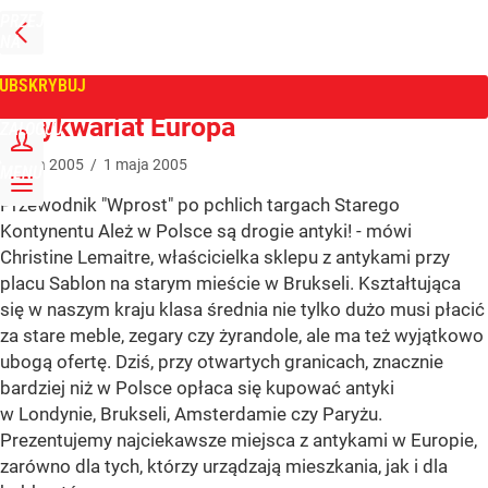
PRZEJDŹ
NA
WPROST
STRONĘ
GŁÓWNĄ
UBSKRYBUJ
Tygodnik Wprost
Antykwariat Europa
ZALOGUJ
1
maja
2005
/
1
maja
2005
MENU
Przewodnik "Wprost" po pchlich targach Starego
Kontynentu Ależ w Polsce są drogie antyki! - mówi
Christine Lemaitre, właścicielka sklepu z antykami przy
placu Sablon na starym mieście w Brukseli. Kształtująca
się w naszym kraju klasa średnia nie tylko dużo musi płacić
za stare meble, zegary czy żyrandole, ale ma też wyjątkowo
ubogą ofertę. Dziś, przy otwartych granicach, znacznie
bardziej niż w Polsce opłaca się kupować antyki
w Londynie, Brukseli, Amsterdamie czy Paryżu.
Prezentujemy najciekawsze miejsca z antykami w Europie,
zarówno dla tych, którzy urządzają mieszkania, jak i dla