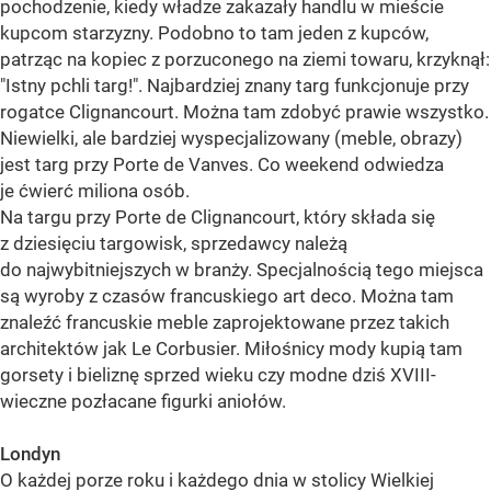
pochodzenie, kiedy władze zakazały handlu w mieście
kupcom starzyzny. Podobno to tam jeden z kupców,
patrząc na kopiec z porzuconego na ziemi towaru, krzyknął:
"Istny pchli targ!". Najbardziej znany targ funkcjonuje przy
rogatce Clignancourt. Można tam zdobyć prawie wszystko.
Niewielki, ale bardziej wyspecjalizowany (meble, obrazy)
jest targ przy Porte de Vanves. Co weekend odwiedza
je ćwierć miliona osób.
Na targu przy Porte de Clignancourt, który składa się
z dziesięciu targowisk, sprzedawcy należą
do najwybitniejszych w branży. Specjalnością tego miejsca
są wyroby z czasów francuskiego art deco. Można tam
znaleźć francuskie meble zaprojektowane przez takich
architektów jak Le Corbusier. Miłośnicy mody kupią tam
gorsety i bieliznę sprzed wieku czy modne dziś XVIII-
wieczne pozłacane figurki aniołów.
Londyn
O każdej porze roku i każdego dnia w stolicy Wielkiej