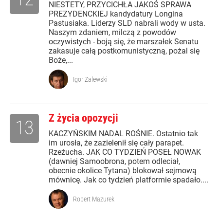
NIESTETY, PRZYCICHŁA JAKOŚ SPRAWA
PREZYDENCKIEJ kandydatury Longina
Pastusiaka. Liderzy SLD nabrali wody w usta.
Naszym zdaniem, milczą z powodów
oczywistych - boją się, że marszałek Senatu
zakasuje całą postkomunistyczną, pożal się
Boże,...
Igor Zalewski
Z życia opozycji
13
KACZYŃSKIM NADAL ROŚNIE. Ostatnio tak
im urosła, że zazielenił się cały parapet.
Rzeżucha. JAK CO TYDZIEŃ POSEŁ NOWAK
(dawniej Samoobrona, potem odleciał,
obecnie okolice Tytana) blokował sejmową
mównicę. Jak co tydzień platformie spadało....
Robert Mazurek