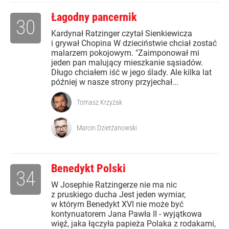
Łagodny pancernik
30
Kardynał Ratzinger czytał Sienkiewicza
i grywał Chopina W dzieciństwie chciał zostać
malarzem pokojowym. "Zaimponował mi
jeden pan malujący mieszkanie sąsiadów.
Długo chciałem iść w jego ślady. Ale kilka lat
później w nasze strony przyjechał...
Tomasz Krzyżak
Marcin Dzierżanowski
Benedykt Polski
34
W Josephie Ratzingerze nie ma nic
z pruskiego ducha Jest jeden wymiar,
w którym Benedykt XVI nie może być
kontynuatorem Jana Pawła II - wyjątkowa
więź, jaka łączyła papieża Polaka z rodakami,