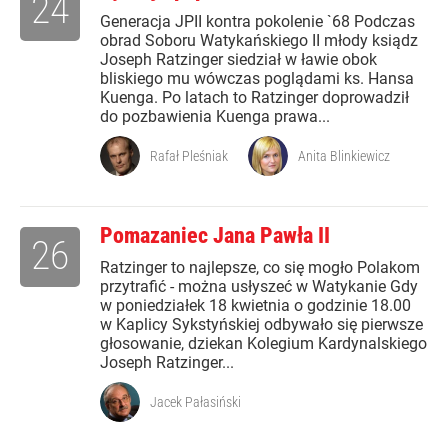
24
Generacja JPII kontra pokolenie `68 Podczas
obrad Soboru Watykańskiego II młody ksiądz
Joseph Ratzinger siedział w ławie obok
bliskiego mu wówczas poglądami ks. Hansa
Kuenga. Po latach to Ratzinger doprowadził
do pozbawienia Kuenga prawa...
Rafał Pleśniak
Anita Blinkiewicz
Pomazaniec Jana Pawła II
26
Ratzinger to najlepsze, co się mogło Polakom
przytrafić - można usłyszeć w Watykanie Gdy
w poniedziałek 18 kwietnia o godzinie 18.00
w Kaplicy Sykstyńskiej odbywało się pierwsze
głosowanie, dziekan Kolegium Kardynalskiego
Joseph Ratzinger...
Jacek Pałasiński