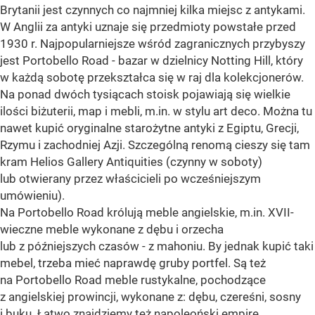
Brytanii jest czynnych co najmniej kilka miejsc z antykami.
W Anglii za antyki uznaje się przedmioty powstałe przed
1930 r. Najpopularniejsze wśród zagranicznych przybyszy
jest Portobello Road - bazar w dzielnicy Notting Hill, który
w każdą sobotę przekształca się w raj dla kolekcjonerów.
Na ponad dwóch tysiącach stoisk pojawiają się wielkie
ilości biżuterii, map i mebli, m.in. w stylu art deco. Można tu
nawet kupić oryginalne starożytne antyki z Egiptu, Grecji,
Rzymu i zachodniej Azji. Szczególną renomą cieszy się tam
kram Helios Gallery Antiquities (czynny w soboty)
lub otwierany przez właścicieli po wcześniejszym
umówieniu).
Na Portobello Road królują meble angielskie, m.in. XVII-
wieczne meble wykonane z dębu i orzecha
lub z późniejszych czasów - z mahoniu. By jednak kupić taki
mebel, trzeba mieć naprawdę gruby portfel. Są też
na Portobello Road meble rustykalne, pochodzące
z angielskiej prowincji, wykonane z: dębu, czereśni, sosny
i buku. Łatwo znajdziemy też napoleoński empire,