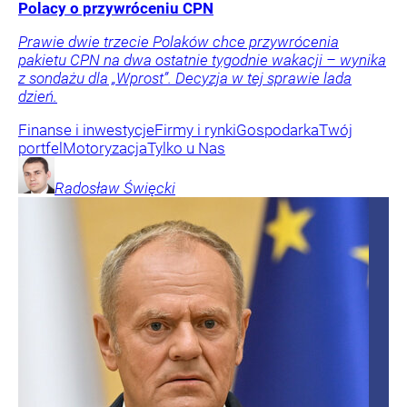
Polacy o przywróceniu CPN
Prawie dwie trzecie Polaków chce przywrócenia
pakietu CPN na dwa ostatnie tygodnie wakacji – wynika
z sondażu dla „Wprost”. Decyzja w tej sprawie lada
dzień.
Finanse i inwestycje
Firmy i rynki
Gospodarka
Twój
portfel
Motoryzacja
Tylko u Nas
Radosław
Święcki