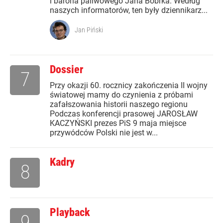
i barona paliwowego Jana Bobrka. Według
naszych informatorów, ten były dziennikarz...
Jan Piński
Dossier
7
Przy okazji 60. rocznicy zakończenia II wojny
światowej mamy do czynienia z próbami
zafałszowania historii naszego regionu
Podczas konferencji prasowej JAROSŁAW
KACZYŃSKI prezes PiS 9 maja miejsce
przywódców Polski nie jest w...
Kadry
8
Playback
9