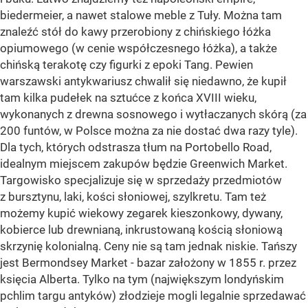
biedermeier, a nawet stalowe meble z Tuły. Można tam
znaleźć stół do kawy przerobiony z chińskiego łóżka
opiumowego (w cenie współczesnego łóżka), a także
chińską terakotę czy figurki z epoki Tang. Pewien
warszawski antykwariusz chwalił się niedawno, że kupił
tam kilka pudełek na sztućce z końca XVIII wieku,
wykonanych z drewna sosnowego i wytłaczanych skórą (za
200 funtów, w Polsce można za nie dostać dwa razy tyle).
Dla tych, których odstrasza tłum na Portobello Road,
idealnym miejscem zakupów będzie Greenwich Market.
Targowisko specjalizuje się w sprzedaży przedmiotów
z bursztynu, laki, kości słoniowej, szylkretu. Tam też
możemy kupić wiekowy zegarek kieszonkowy, dywany,
kobierce lub drewnianą, inkrustowaną kością słoniową
skrzynię kolonialną. Ceny nie są tam jednak niskie. Tańszy
jest Bermondsey Market - bazar założony w 1855 r. przez
księcia Alberta. Tylko na tym (największym londyńskim
pchlim targu antyków) złodzieje mogli legalnie sprzedawać