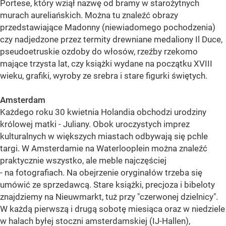
Portese, który wziął nazwę od bramy w starożytnych
murach aureliańskich. Można tu znaleźć obrazy
przedstawiające Madonny (niewiadomego pochodzenia)
czy nadjedzone przez termity drewniane medaliony Il Duce,
pseudoetruskie ozdoby do włosów, rzeźby rzekomo
mające trzysta lat, czy książki wydane na początku XVIII
wieku, grafiki, wyroby ze srebra i stare figurki świętych.
Amsterdam
Każdego roku 30 kwietnia Holandia obchodzi urodziny
królowej matki - Juliany. Obok uroczystych imprez
kulturalnych w większych miastach odbywają się pchle
targi. W Amsterdamie na Waterlooplein można znaleźć
praktycznie wszystko, ale meble najczęściej
- na fotografiach. Na obejrzenie oryginałów trzeba się
umówić ze sprzedawcą. Stare książki, precjoza i bibeloty
znajdziemy na Nieuwmarkt, tuż przy "czerwonej dzielnicy".
W każdą pierwszą i drugą sobotę miesiąca oraz w niedziele
w halach byłej stoczni amsterdamskiej (IJ-Hallen),