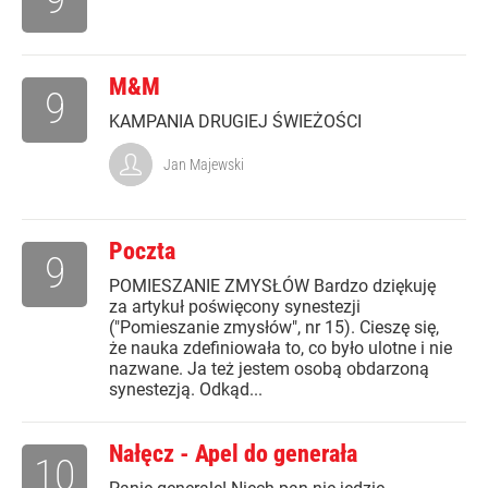
M&M
9
KAMPANIA DRUGIEJ ŚWIEŻOŚCI
Jan Majewski
Poczta
9
POMIESZANIE ZMYSŁÓW Bardzo dziękuję
za artykuł poświęcony synestezji
("Pomieszanie zmysłów", nr 15). Cieszę się,
że nauka zdefiniowała to, co było ulotne i nie
nazwane. Ja też jestem osobą obdarzoną
synestezją. Odkąd...
Nałęcz - Apel do generała
10