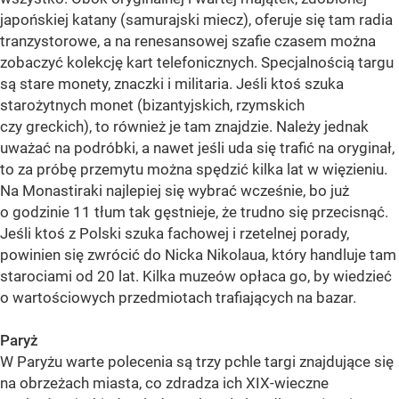
japońskiej katany (samurajski miecz), oferuje się tam radia
tranzystorowe, a na renesansowej szafie czasem można
zobaczyć kolekcję kart telefonicznych. Specjalnością targu
są stare monety, znaczki i militaria. Jeśli ktoś szuka
starożytnych monet (bizantyjskich, rzymskich
czy greckich), to również je tam znajdzie. Należy jednak
uważać na podróbki, a nawet jeśli uda się trafić na oryginał,
to za próbę przemytu można spędzić kilka lat w więzieniu.
Na Monastiraki najlepiej się wybrać wcześnie, bo już
o godzinie 11 tłum tak gęstnieje, że trudno się przecisnąć.
Jeśli ktoś z Polski szuka fachowej i rzetelnej porady,
powinien się zwrócić do Nicka Nikolaua, który handluje tam
starociami od 20 lat. Kilka muzeów opłaca go, by wiedzieć
o wartościowych przedmiotach trafiających na bazar.
Paryż
W Paryżu warte polecenia są trzy pchle targi znajdujące się
na obrzeżach miasta, co zdradza ich XIX-wieczne