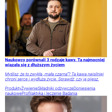
Naukowcy porównali 3 rodzaje kawy. Ta najmocniej
wiązała się z dłuższym życiem
Myślisz, że to zwykła „mała czarna”? Ta kawa najsilniej
chroni serce i wydłuża życie. Sprawdź, czy ją pijesz.
Produkty
Żywienie
Składniki odżywcze
Doniesienia
naukowe
Profilaktyka i leczenie
Badania