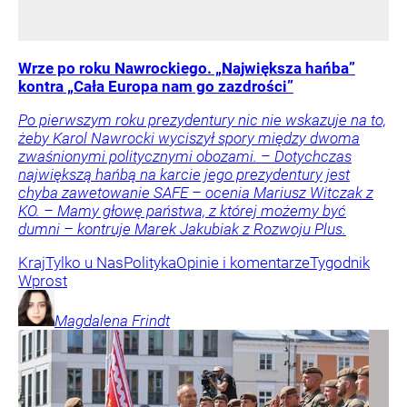
Wrze po roku Nawrockiego. „Największa hańba”
kontra „Cała Europa nam go zazdrości”
Po pierwszym roku prezydentury nic nie wskazuje na to,
żeby Karol Nawrocki wyciszył spory między dwoma
zwaśnionymi politycznymi obozami. – Dotychczas
największą hańbą na karcie jego prezydentury jest
chyba zawetowanie SAFE – ocenia Mariusz Witczak z
KO. – Mamy głowę państwa, z której możemy być
dumni – kontruje Marek Jakubiak z Rozwoju Plus.
Kraj
Tylko u Nas
Polityka
Opinie i komentarze
Tygodnik
Wprost
Magdalena
Frindt