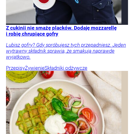
Z cukinii nie smażę placków. Dodaję mozzarellę
i robię chrupiące gofry
Lubisz gofry? Gdy spróbujesz tych przepadniesz. Jeden
wytrawny składnik sprawia, że smakują naprawdę
wyjątkowo.
Przepisy
Żywienie
Składniki odżywcze