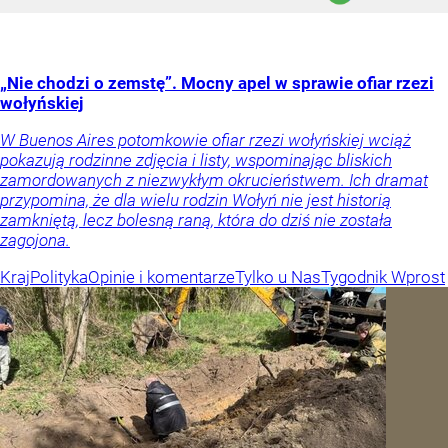
„Nie chodzi o zemstę”. Mocny apel w sprawie ofiar rzezi
wołyńskiej
W Buenos Aires potomkowie ofiar rzezi wołyńskiej wciąż
pokazują rodzinne zdjęcia i listy, wspominając bliskich
zamordowanych z niezwykłym okrucieństwem. Ich dramat
przypomina, że dla wielu rodzin Wołyń nie jest historią
zamkniętą, lecz bolesną raną, która do dziś nie została
zagojona.
Kraj
Polityka
Opinie i komentarze
Tylko u Nas
Tygodnik Wprost