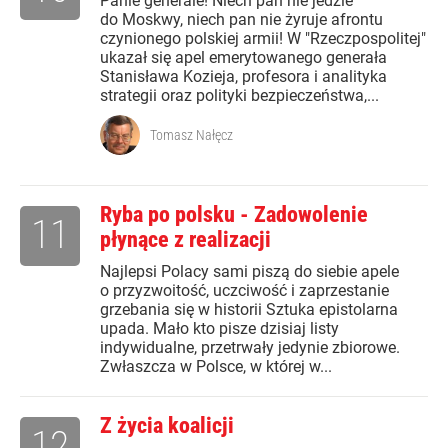
Panie generale! Niech pan nie jedzie
do Moskwy, niech pan nie żyruje afrontu
czynionego polskiej armii! W "Rzeczpospolitej"
ukazał się apel emerytowanego generała
Stanisława Kozieja, profesora i analityka
strategii oraz polityki bezpieczeństwa,...
Tomasz Nałęcz
Ryba po polsku - Zadowolenie
11
płynące z realizacji
Najlepsi Polacy sami piszą do siebie apele
o przyzwoitość, uczciwość i zaprzestanie
grzebania się w historii Sztuka epistolarna
upada. Mało kto pisze dzisiaj listy
indywidualne, przetrwały jedynie zbiorowe.
Zwłaszcza w Polsce, w której w...
Z życia koalicji
12