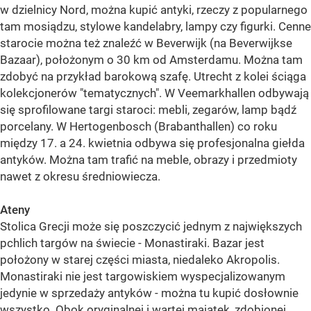
w dzielnicy Nord, można kupić antyki, rzeczy z popularnego
tam mosiądzu, stylowe kandelabry, lampy czy figurki. Cenne
starocie można też znaleźć w Beverwijk (na Beverwijkse
Bazaar), położonym o 30 km od Amsterdamu. Można tam
zdobyć na przykład barokową szafę. Utrecht z kolei ściąga
kolekcjonerów "tematycznych". W Veemarkhallen odbywają
się sprofilowane targi staroci: mebli, zegarów, lamp bądź
porcelany. W Hertogenbosch (Brabanthallen) co roku
między 17. a 24. kwietnia odbywa się profesjonalna giełda
antyków. Można tam trafić na meble, obrazy i przedmioty
nawet z okresu średniowiecza.
Ateny
Stolica Grecji może się poszczycić jednym z największych
pchlich targów na świecie - Monastiraki. Bazar jest
położony w starej części miasta, niedaleko Akropolis.
Monastiraki nie jest targowiskiem wyspecjalizowanym
jedynie w sprzedaży antyków - można tu kupić dosłownie
wszystko. Obok oryginalnej i wartej majątek, zdobionej