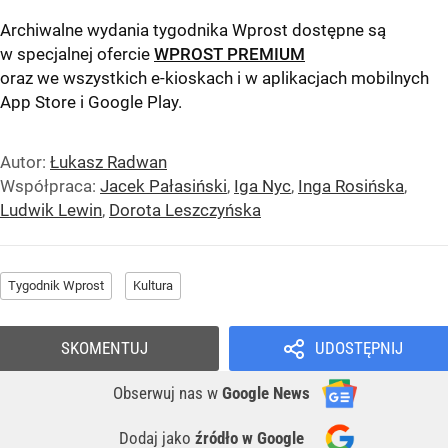
Archiwalne wydania tygodnika Wprost dostępne są
w specjalnej ofercie
WPROST PREMIUM
oraz we wszystkich e-kioskach i w aplikacjach mobilnych
App Store
i
Google Play
.
Autor:
Łukasz Radwan
Współpraca:
Jacek Pałasiński
,
Iga Nyc
,
Inga Rosińska
,
Ludwik Lewin
,
Dorota Leszczyńska
Tygodnik Wprost
Kultura
SKOMENTUJ
UDOSTĘPNIJ
Obserwuj nas
w
Google News
Dodaj jako
źródło w Google