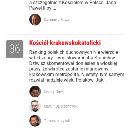
a szczególnie z Kościołem w Polsce. Jana
Paweł II był...
Kazimierz Sowa
Kościół krakowskokatolicki
36
Ranking polskich duchownych Nie wierzcie
w te bzdury - tymi słowami abp Stanisław
Dziwisz skomentował doniesienia włoskiej
prasy, że wkrótce zostanie mianowany
krakowskim metropolitą. Niestety, tym samym
rozwiał nadzieje wielu Polaków. Jak...
Cezary Gmyz
Marcin Dzierżanowski
Tomasz Krzyżak