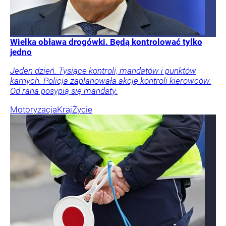
Wielka obława drogówki. Będą kontrolować tylko
jedno
Jeden dzień. Tysiące kontroli, mandatów i punktów
karnych. Policja zaplanowała akcję kontroli kierowców.
Od rana posypią się mandaty.
Motoryzacja
Kraj
Życie