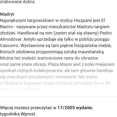
zrabowane dobra.
Madryt
Największym targowiskiem w stolicy Hiszpanii jest El
Rastro - nazywane przez mieszkańców Madrytu targiem
złodziei. Handlował na nim (zanim stał się sławny) Pedro
Almodóvar. Antyki sprzedaje się tylko w pobliżu posągu
Cascorro. Wystawione są tam piękne hiszpańskie meble,
których zdobienia przypominają sztukę mauretańską.
Można też znaleźć wartościowe ramy do obrazów
oraz same stare obrazy. Plaza Mayor jest z kolei miejscem
spotkań różnych kolekcjonerów, ale tam głównie handluje
się znaczkami pocztowymi i monetami. Nie warto
w Madrycie kupować starej chińskiej porcelany, bo w 99
proc. są to podróbki.
Więcej możesz przeczytać w
17/2005 wydaniu
tygodnika Wprost
.