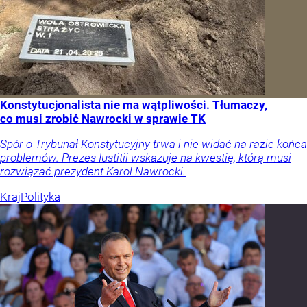
Konstytucjonalista nie ma wątpliwości. Tłumaczy,
co musi zrobić Nawrocki w sprawie TK
Spór o Trybunał Konstytucyjny trwa i nie widać na razie końca
problemów. Prezes Iustitii wskazuje na kwestię, którą musi
rozwiązać prezydent Karol Nawrocki.
Kraj
Polityka