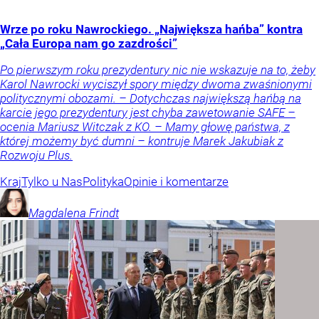
Wrze po roku Nawrockiego. „Największa hańba” kontra
„Cała Europa nam go zazdrości”
Po pierwszym roku prezydentury nic nie wskazuje na to, żeby
Karol Nawrocki wyciszył spory między dwoma zwaśnionymi
politycznymi obozami. – Dotychczas największą hańbą na
karcie jego prezydentury jest chyba zawetowanie SAFE –
ocenia Mariusz Witczak z KO. – Mamy głowę państwa, z
której możemy być dumni – kontruje Marek Jakubiak z
Rozwoju Plus.
Kraj
Tylko u Nas
Polityka
Opinie i komentarze
Magdalena
Frindt