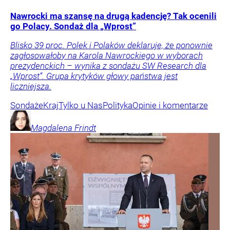
Nawrocki ma szansę na drugą kadencję? Tak ocenili
go Polacy. Sondaż dla „Wprost”
Blisko 39 proc. Polek i Polaków deklaruje, że ponownie
zagłosowałoby na Karola Nawrockiego w wyborach
prezydenckich – wynika z sondażu SW Research dla
„Wprost”. Grupa krytyków głowy państwa jest
liczniejsza.
Sondaże
Kraj
Tylko u Nas
Polityka
Opinie i komentarze
Magdalena
Frindt