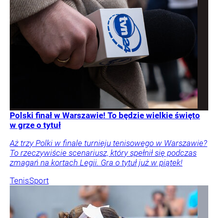
Polski finał w Warszawie! To będzie wielkie święto
w grze o tytuł
Aż trzy Polki w finale turnieju tenisowego w Warszawie?
To rzeczywiście scenariusz, który spełnił się podczas
zmagań na kortach Legii. Gra o tytuł już w piątek!
Tenis
Sport