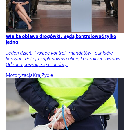
Wielka obława drogówki. Będą kontrolować tylko
jedno
Jeden dzień. Tysiące kontroli, mandatów i punktów
karnych. Policja zaplanowała akcję kontroli kierowców.
Od rana posypią się mandaty.
Motoryzacja
Kraj
Życie