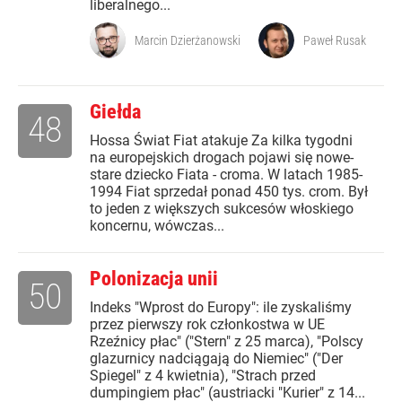
liberalnego...
Marcin Dzierżanowski
Paweł Rusak
Giełda
48
Hossa Świat Fiat atakuje Za kilka tygodni
na europejskich drogach pojawi się nowe-
stare dziecko Fiata - croma. W latach 1985-
1994 Fiat sprzedał ponad 450 tys. crom. Był
to jeden z większych sukcesów włoskiego
koncernu, wówczas...
Polonizacja unii
50
Indeks "Wprost do Europy": ile zyskaliśmy
przez pierwszy rok członkostwa w UE
Rzeźnicy płac" ("Stern" z 25 marca), "Polscy
glazurnicy nadciągają do Niemiec" ("Der
Spiegel" z 4 kwietnia), "Strach przed
dumpingiem płac" (austriacki "Kurier" z 14...