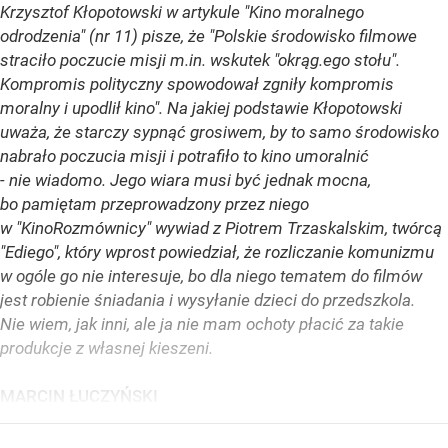
Krzysztof Kłopotowski w artykule "Kino moralnego
odrodzenia" (nr 11) pisze, że "Polskie środowisko filmowe
straciło poczucie misji m.in. wskutek "okrąg.ego stołu".
Kompromis polityczny spowodował zgniły kompromis
moralny i upodlił kino". Na jakiej podstawie Kłopotowski
uważa, że starczy sypnąć grosiwem, by to samo środowisko
nabrało poczucia misji i potrafiło to kino umoralnić
- nie wiadomo. Jego wiara musi być jednak mocna,
bo pamiętam przeprowadzony przez niego
w "KinoRozmównicy" wywiad z Piotrem Trzaskalskim, twórcą
"Ediego", który wprost powiedział, że rozliczanie komunizmu
w ogóle go nie interesuje, bo dla niego tematem do filmów
jest robienie śniadania i wysyłanie dzieci do przedszkola.
Nie wiem, jak inni, ale ja nie mam ochoty płacić za takie
produkcje z własnej kieszeni.
MARCIN ŁUCZYŃSKI