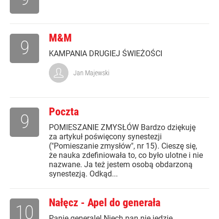
M&M
9
KAMPANIA DRUGIEJ ŚWIEŻOŚCI
Jan Majewski
Poczta
9
POMIESZANIE ZMYSŁÓW Bardzo dziękuję
za artykuł poświęcony synestezji
("Pomieszanie zmysłów", nr 15). Cieszę się,
że nauka zdefiniowała to, co było ulotne i nie
nazwane. Ja też jestem osobą obdarzoną
synestezją. Odkąd...
Nałęcz - Apel do generała
10
Panie generale! Niech pan nie jedzie