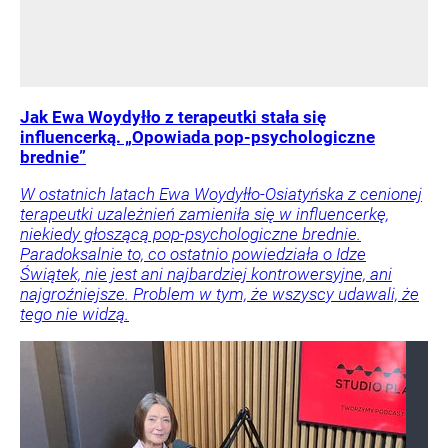
Jak Ewa Woydyłło z terapeutki stała się
influencerką. „Opowiada pop-psychologiczne
brednie”
W ostatnich latach Ewa Woydyłło-Osiatyńska z cenionej
terapeutki uzależnień zamieniła się w influencerkę,
niekiedy głoszącą pop-psychologiczne brednie.
Paradoksalnie to, co ostatnio powiedziała o Idze
Świątek, nie jest ani najbardziej kontrowersyjne, ani
najgroźniejsze. Problem w tym, że wszyscy udawali, że
tego nie widzą.