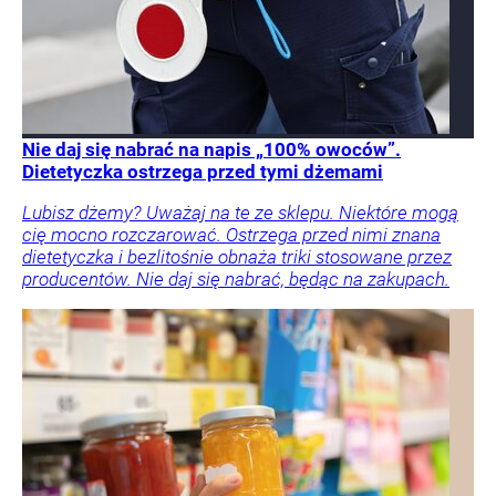
Nie daj się nabrać na napis „100% owoców”.
Dietetyczka ostrzega przed tymi dżemami
Lubisz dżemy? Uważaj na te ze sklepu. Niektóre mogą
cię mocno rozczarować. Ostrzega przed nimi znana
dietetyczka i bezlitośnie obnaża triki stosowane przez
producentów. Nie daj się nabrać, będąc na zakupach.