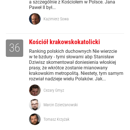
a szczególnie z Kościołem w Polsce. Jana
Paweł II był...
Kazimierz Sowa
Kościół krakowskokatolicki
36
Ranking polskich duchownych Nie wierzcie
w te bzdury - tymi słowami abp Stanisław
Dziwisz skomentował doniesienia włoskiej
prasy, że wkrótce zostanie mianowany
krakowskim metropolitą. Niestety, tym samym
rozwiał nadzieje wielu Polaków. Jak...
Cezary Gmyz
Marcin Dzierżanowski
Tomasz Krzyżak