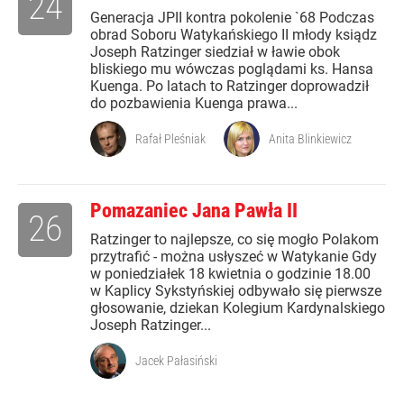
24
Generacja JPII kontra pokolenie `68 Podczas
obrad Soboru Watykańskiego II młody ksiądz
Joseph Ratzinger siedział w ławie obok
bliskiego mu wówczas poglądami ks. Hansa
Kuenga. Po latach to Ratzinger doprowadził
do pozbawienia Kuenga prawa...
Rafał Pleśniak
Anita Blinkiewicz
Pomazaniec Jana Pawła II
26
Ratzinger to najlepsze, co się mogło Polakom
przytrafić - można usłyszeć w Watykanie Gdy
w poniedziałek 18 kwietnia o godzinie 18.00
w Kaplicy Sykstyńskiej odbywało się pierwsze
głosowanie, dziekan Kolegium Kardynalskiego
Joseph Ratzinger...
Jacek Pałasiński