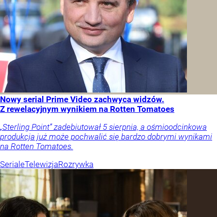
Nowy serial Prime Video zachwyca widzów.
Z rewelacyjnym wynikiem na Rotten Tomatoes
„Sterling Point” zadebiutował 5 sierpnia, a ośmioodcinkowa
produkcja już może pochwalić się bardzo dobrymi wynikami
na Rotten Tomatoes.
Seriale
Telewizja
Rozrywka