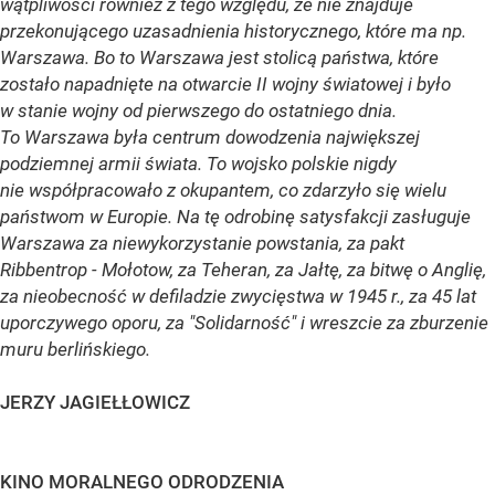
wątpliwości również z tego względu, że nie znajduje
przekonującego uzasadnienia historycznego, które ma np.
Warszawa. Bo to Warszawa jest stolicą państwa, które
zostało napadnięte na otwarcie II wojny światowej i było
w stanie wojny od pierwszego do ostatniego dnia.
To Warszawa była centrum dowodzenia największej
podziemnej armii świata. To wojsko polskie nigdy
nie współpracowało z okupantem, co zdarzyło się wielu
państwom w Europie. Na tę odrobinę satysfakcji zasługuje
Warszawa za niewykorzystanie powstania, za pakt
Ribbentrop - Mołotow, za Teheran, za Jałtę, za bitwę o Anglię,
za nieobecność w defiladzie zwycięstwa w 1945 r., za 45 lat
uporczywego oporu, za "Solidarność" i wreszcie za zburzenie
muru berlińskiego.
JERZY JAGIEŁŁOWICZ
KINO MORALNEGO ODRODZENIA