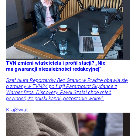
TVN zmieni właściciela i profil stacji? „Nie
ma gwarancji niezależności redakcyjnej”
Szef biura Reporterów Bez Granic w Pradze obawia się
o zmiany w TVN24 po fuzji Paramount Skydance z
Warner Bros. Discovery. Pavol Szalai chce mieć
pewność, że polski kanał „pozostanie wolny”.
Kraj
Świat