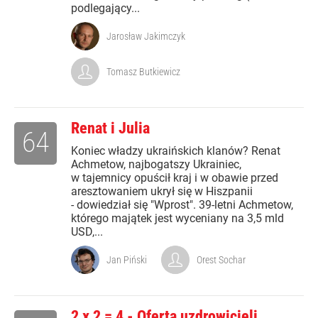
podlegający...
Jarosław Jakimczyk
Tomasz Butkiewicz
Renat i Julia
64
Koniec władzy ukraińskich klanów? Renat
Achmetow, najbogatszy Ukrainiec,
w tajemnicy opuścił kraj i w obawie przed
aresztowaniem ukrył się w Hiszpanii
- dowiedział się "Wprost". 39-letni Achmetow,
którego majątek jest wyceniany na 3,5 mld
USD,...
Jan Piński
Orest Sochar
2 x 2 = 4 - Oferta uzdrowicieli