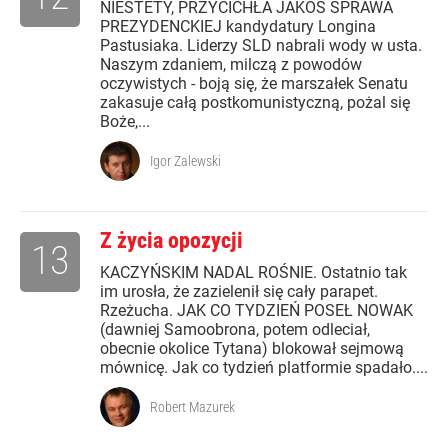
NIESTETY, PRZYCICHŁA JAKOŚ SPRAWA
PREZYDENCKIEJ kandydatury Longina
Pastusiaka. Liderzy SLD nabrali wody w usta.
Naszym zdaniem, milczą z powodów
oczywistych - boją się, że marszałek Senatu
zakasuje całą postkomunistyczną, pożal się
Boże,...
Igor Zalewski
Z życia opozycji
13
KACZYŃSKIM NADAL ROŚNIE. Ostatnio tak
im urosła, że zazielenił się cały parapet.
Rzeżucha. JAK CO TYDZIEŃ POSEŁ NOWAK
(dawniej Samoobrona, potem odleciał,
obecnie okolice Tytana) blokował sejmową
mównicę. Jak co tydzień platformie spadało....
Robert Mazurek