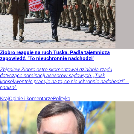
Ziobro reaguje na ruch Tuska. Padła tajemnicza
zapowiedź. "To nieuchronnie nadchodzi"
Zbigniew Ziobro ostro skomentował działania rządu
dotyczące nominacji asesorów sądowych. „Tusk
konsekwentnie pracuje na to, co nieuchronnie nadchodzi” –
napisał.
Kraj
Opinie i komentarze
Polityka