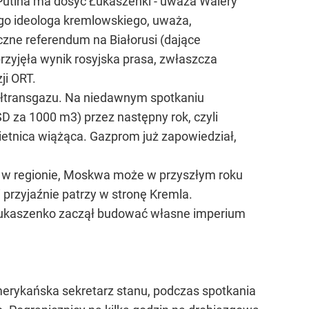
 Putina ma dosyć Łukaszenki - uważa Walery
nego ideologa kremlowskiego, uważa,
czne referendum na Białorusi (dające
zyjęła wynik rosyjska prasa, zwłaszcza
ji ORT.
Biełtransgazu. Na niedawnym spotkaniu
D za 1000 m3) przez następny rok, czyli
obietnica wiążąca. Gazprom już zapowiedział,
e w regionie, Moskwa może w przyszłym roku
przyjaźnie patrzy w stronę Kremla.
ie Łukaszenko zaczął budować własne imperium
amerykańska sekretarz stanu, podczas spotkania