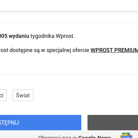
005 wydaniu
tygodnika Wprost
.
ost dostępne są w specjalnej ofercie
WPROST PREMIU
ci
Świat
STĘPNIJ