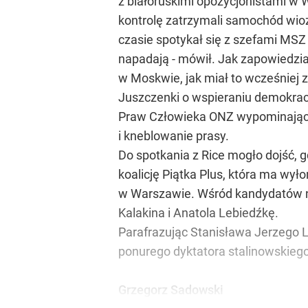
z białoruskimi opozycjonistami w W
kontrolę zatrzymali samochód wioz
czasie spotykał się z szefami MSZ
napadają - mówił. Jak zapowiedzia
w Moskwie, jak miał to wcześniej z
Juszczenki o wspieraniu demokracji
Praw Człowieka ONZ wypominające
i kneblowanie prasy.
Do spotkania z Rice mogło dojść, 
koalicję Piątka Plus, która ma wył
w Warszawie. Wśród kandydatów na
Kalakina i Anatola Lebiedźkę.
Parafrazując Stanisława Jerzego 
ponurego dyktatora stalinowskiego
Grzegorz Sadowski