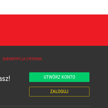
SUBSKRYPCJA CYFROWA
UTWÓRZ KONTO
asz!
ZALOGUJ