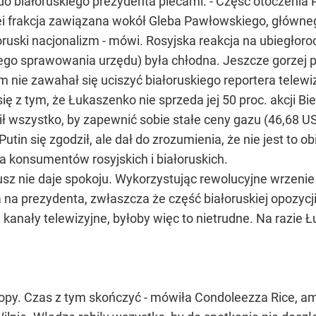
do białoruskiego prezydenta plecami. - Część otoczenia
 kolei frakcja zawiązana wokół Gleba Pawłowskiego, głów
uski nacjonalizm - mówi. Rosyjska reakcja na ubiegłoro
o sprawowania urzędu) była chłodna. Jeszcze gorzej pr
nie zawahał się uciszyć białoruskiego reportera telewiz
ię z tym, że Łukaszenko nie sprzeda jej 50 proc. akcji 
ł wszystko, by zapewnić sobie stałe ceny gazu (46,68 US
tin się zgodził, ale dał do zrozumienia, że nie jest to 
a konsumentów rosyjskich i białoruskich.
usz nie daje spokoju. Wykorzystując rewolucyjne wrzeni
prezydenta, zwłaszcza że część białoruskiej opozycji 
ie kanały telewizyjne, byłoby więc to nietrudne. Na raz
Europy. Czas z tym skończyć - mówiła Condoleezza Rice, 