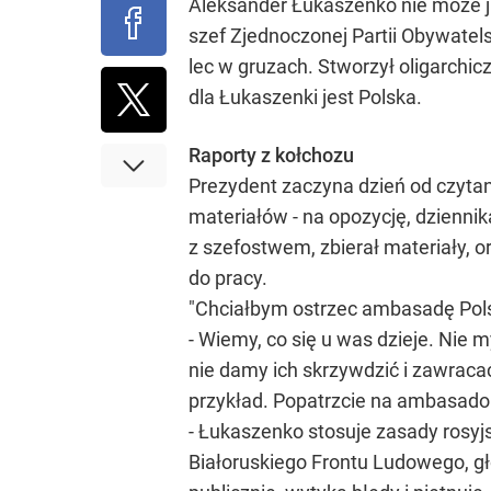
Aleksander Łukaszenko nie może ju
szef Zjednoczonej Partii Obywatelsk
lec w gruzach. Stworzył oligarchi
dla Łukaszenki jest Polska.
Raporty z kołchozu
Prezydent zaczyna dzień od czyta
materiałów - na opozycję, dziennik
z szefostwem, zbierał materiały, o
do pracy.
"Chciałbym ostrzec ambasadę Polsk
- Wiemy, co się u was dzieje. Nie 
nie damy ich skrzywdzić i zawracać 
przykład. Popatrzcie na ambasador
- Łukaszenko stosuje zasady rosyj
Białoruskiego Frontu Ludowego, głó