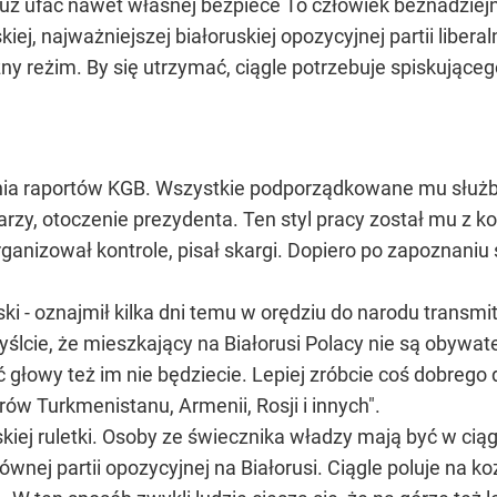
ż ufać nawet własnej bezpiece To człowiek beznadziejn
iej, najważniejszej białoruskiej opozycyjnej partii libera
czny reżim. By się utrzymać, ciągle potrzebuje spiskuj
nia raportów KGB. Wszystkie podporządkowane mu służb
arzy, otoczenie prezydenta. Ten styl pracy został mu z ko
rganizował kontrole, pisał skargi. Dopiero po zapoznaniu
i - oznajmił kilka dni temu w orędziu do narodu transm
myślcie, że mieszkający na Białorusi Polacy nie są obywa
głowy też im nie będziecie. Lepiej zróbcie coś dobrego d
ów Turkmenistanu, Armenii, Rosji i innych".
skiej ruletki. Osoby ze świecznika władzy mają być w ci
wnej partii opozycyjnej na Białorusi. Ciągle poluje na ko