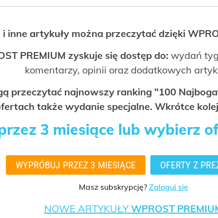
 i inne artykuły można przeczytać dzięki WP
OST PREMIUM zyskuje się dostęp do:
wydań tyg
komentarzy, opinii oraz dodatkowych arty
ogą przeczytać najnowszy ranking "100 Najbo
fertach także wydanie specjalne. Wkrótce kolej
rzez 3 miesiące lub wybierz o
WYPRÓBUJ PRZEZ 3 MIESIĄCE
OFERTY Z PRE
Masz subskrypcję?
Zaloguj się
NOWE ARTYKUŁY
WPROST PREMIU