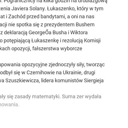
o. Pogranicznicy na kilka godzin na drobiazgową
enia Javiera Solany. Łukaszenko, który w tym
t i Zachód przed bandytami, a oni na nas
uacji nie spotka się z prezydentem Bushem
ę z deklaracją GeorgeŐa Busha i Wiktora
o potępiającą Łukaszenkę i rezolucją Komisji
ach opozycji, fałszerstwa wyborcze
upowania opozycyjne zjednoczyły siły, tworząc
odbył się w Czernihowie na Ukrainie, drugi
 Szuszkiewicza, lidera komunistów Siergieja
mały się zasady matematyki. Suma zer wydała
anowania.