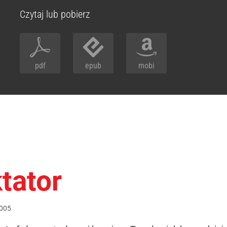
Czytaj lub pobierz
pdf
epub
mobi
tator
005