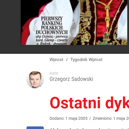
Wprost
/
Tygodnik Wprost
Autor:
Grzegorz Sadowski
Ostatni dyk
Dodano:
1
maja
2005
/
Zmieniono:
1
maja
2