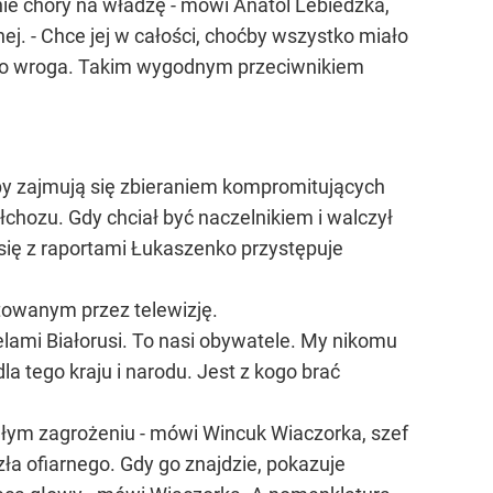
ie chory na władzę - mówi Anatol Lebiedźka,
lnej. - Chce jej w całości, choćby wszystko miało
ącego wroga. Takim wygodnym przeciwnikiem
y zajmują się zbieraniem kompromitujących
łchozu. Gdy chciał być naczelnikiem i walczył
 się z raportami Łukaszenko przystępuje
itowanym przez telewizję.
telami Białorusi. To nasi obywatele. My nikomu
la tego kraju i narodu. Jest z kogo brać
ągłym zagrożeniu - mówi Wincuk Wiaczorka, szef
zła ofiarnego. Gdy go znajdzie, pokazuje