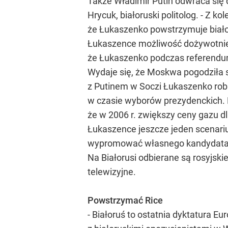
Także Władimir Putin odwraca się 
Hrycuk, białoruski politolog. - Z
że Łukaszenko powstrzymuje białor
Łukaszence możliwość dożywotnieg
że Łukaszenko podczas referendum 
Wydaje się, że Moskwa pogodziła s
z Putinem w Soczi Łukaszenko robi
w czasie wyborów prezydenckich. Pu
że w 2006 r. zwiększy ceny gazu dl
Łukaszence jeszcze jeden scenari
wypromować własnego kandydata na 
Na Białorusi odbierane są rosyjsk
telewizyjne.
Powstrzymać Rice
- Białoruś to ostatnia dyktatura 