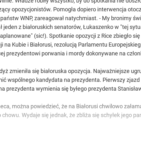
ilnie. Władze robiły wszystko, by do spotkania nie doszł
ący opozycjonistów. Pomogła dopiero interwencja otocz
 państw WNP, zareagował natychmiast. - My bronimy świa
ł jeden z białoruskich senatorów, Łukaszenko w "tej syt
aplanowane" (sic!). Spotkanie opozycji z Rice zbiegło si
 na Kubie i Białorusi, rezolucją Parlamentu Europejskieg
j prezydentowi porwania i mordy dokonywane na członk
gdyż zmieniła się białoruska opozycja. Najważniejsze ugr
onić wspólnego kandydata na prezydenta. Pierwszy zjazd 
 prezydenta wymienia się byłego prezydenta Stanisława
Leca, można powiedzieć, że na Białorusi chwilowo zała
 chowu. Wydaje się jednak, że zbliża się schyłek jego p