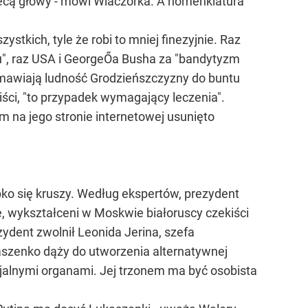
eż lecą głowy - mówi Wiaczorka. A nomenklatura
tkich, tyle że robi to mniej finezyjnie. Raz
aju", raz USA i GeorgeŐa Busha za "bandytyzm
namawiają ludność Grodzieńszczyzny do buntu
iści, "to przypadek wymagający leczenia".
 na jego stronie internetowej usunięto
bko się kruszy. Według ekspertów, prezydent
 wykształceni w Moskwie białoruscy czekiści
ydent zwolnił Leonida Jerina, szefa
aszenko dąży do utworzenia alternatywnej
ficjalnymi organami. Jej trzonem ma być osobista