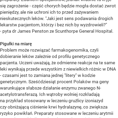
się zagrożenie - część chorych będzie mogła dostać zwrot
pieniędzy, ale nie uchroni ich to przed zażywaniem
nieskutecznych leków. "Jaki jest sens podawania drogich
lekarstw pacjentom, którzy i bez nich by wyzdrowieli?"
- pyta dr James Penston ze Scunthorpe General Hospital.
Pigułki na miarę
Problem może rozwiązać farmakogenomika, czyli
dobieranie leków zależnie od profilu genetycznego
pacjenta. Uczeni uważają, że odmienne reakcje na te same
leki wynikają przede wszystkim z niewielkich różnic w DNA
- czasami jest to zamiana jednej "litery" w kodzie
genetycznym. Sześćdziesiąt procent Polaków ma geny
warunkujące słabsze działanie enzymu zwanego N-
acetylotransferazą. Ich wątroby wolniej rozkładają
na przykład stosowany w leczeniu gruźlicy izoniazyd
czy obniżającą ciśnienie krwi hydralazynę, co zwiększa
ryzyko powikłań. Preparaty stosowane w leczeniu arytmii