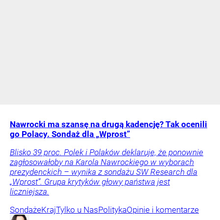
Nawrocki ma szansę na drugą kadencję? Tak ocenili
go Polacy. Sondaż dla „Wprost”
Blisko 39 proc. Polek i Polaków deklaruje, że ponownie
zagłosowałoby na Karola Nawrockiego w wyborach
prezydenckich – wynika z sondażu SW Research dla
„Wprost”. Grupa krytyków głowy państwa jest
liczniejsza.
Sondaże
Kraj
Tylko u Nas
Polityka
Opinie i komentarze