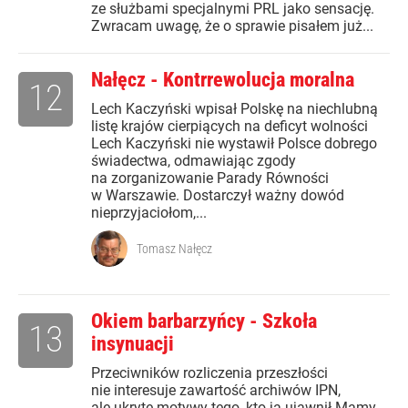
ze służbami specjalnymi PRL jako sensację.
Zwracam uwagę, że o sprawie pisałem już...
Nałęcz - Kontrrewolucja moralna
12
Lech Kaczyński wpisał Polskę na niechlubną
listę krajów cierpiących na deficyt wolności
Lech Kaczyński nie wystawił Polsce dobrego
świadectwa, odmawiając zgody
na zorganizowanie Parady Równości
w Warszawie. Dostarczył ważny dowód
nieprzyjaciołom,...
Tomasz Nałęcz
Okiem barbarzyńcy - Szkoła
13
insynuacji
Przeciwników rozliczenia przeszłości
nie interesuje zawartość archiwów IPN,
ale ukryte motywy tego, kto ją ujawnił Mamy