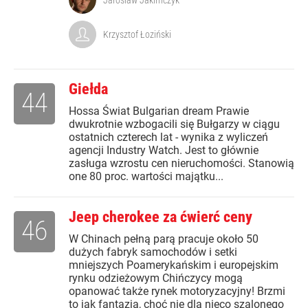
Jarosław Jakimczyk
Krzysztof Łoziński
Giełda
44
Hossa Świat Bulgarian dream Prawie
dwukrotnie wzbogacili się Bułgarzy w ciągu
ostatnich czterech lat - wynika z wyliczeń
agencji Industry Watch. Jest to głównie
zasługa wzrostu cen nieruchomości. Stanowią
one 80 proc. wartości majątku...
Jeep cherokee za ćwierć ceny
46
W Chinach pełną parą pracuje około 50
dużych fabryk samochodów i setki
mniejszych Poamerykańskim i europejskim
rynku odzieżowym Chińczycy mogą
opanować także rynek motoryzacyjny! Brzmi
to jak fantazja, choć nie dla nieco szalonego