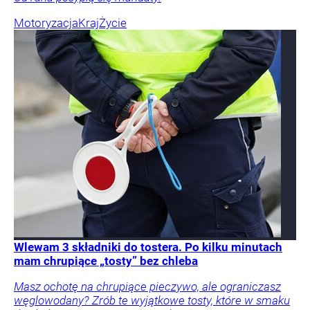
Motoryzacja
Kraj
Życie
Wlewam 3 składniki do tostera. Po kilku minutach
mam chrupiące „tosty” bez chleba
Masz ochotę na chrupiące pieczywo, ale ograniczasz
węglowodany? Zrób te wyjątkowe tosty, które w smaku