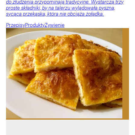
do złudzenia przypominają tradycyjne. Wystarczą trzy
proste składniki, by na talerzu wylądowała pyszna,
sycąca przekąska, która nie obciąża żołądka.
Przepisy
Produkty
Żywienie