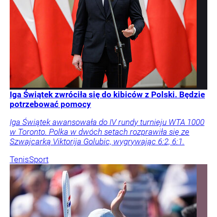
Iga Świątek zwróciła się do kibiców z Polski. Będzie
potrzebować pomocy
Iga Świątek awansowała do IV rundy turnieju WTA 1000
w Toronto. Polka w dwóch setach rozprawiła się ze
Szwajcarką Viktorija Golubic, wygrywając 6:2, 6:1.
Tenis
Sport