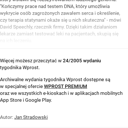
"Kończymy prace nad testem DNA, który umożliwia
wykrycie osób zagrożonych zawałem serca i określenie,
czy terapia statynami okaże się u nich skuteczna" - mówi
David Speechly, rzecznik firmy. Dzięki takim działaniom
lekarze zamiast testować leki na pacjentach, skupią się
na ich leczeniu.
Więcej możesz przeczytać w
24/2005 wydaniu
tygodnika Wprost
.
Archiwalne wydania tygodnika Wprost dostępne są
w specjalnej ofercie
WPROST PREMIUM
oraz we wszystkich e-kioskach i w aplikacjach mobilnych
App Store
i
Google Play
.
Autor:
Jan Stradowski