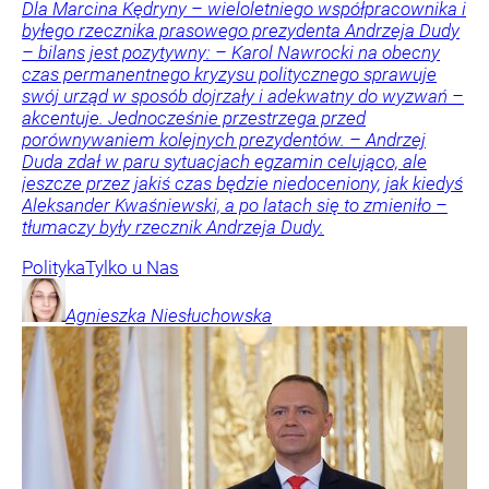
Dla Marcina Kędryny – wieloletniego współpracownika i
byłego rzecznika prasowego prezydenta Andrzeja Dudy
– bilans jest pozytywny: – Karol Nawrocki na obecny
czas permanentnego kryzysu politycznego sprawuje
swój urząd w sposób dojrzały i adekwatny do wyzwań –
akcentuje. Jednocześnie przestrzega przed
porównywaniem kolejnych prezydentów. – Andrzej
Duda zdał w paru sytuacjach egzamin celująco, ale
jeszcze przez jakiś czas będzie niedoceniony, jak kiedyś
Aleksander Kwaśniewski, a po latach się to zmieniło –
tłumaczy były rzecznik Andrzeja Dudy.
Polityka
Tylko u Nas
Agnieszka
Niesłuchowska