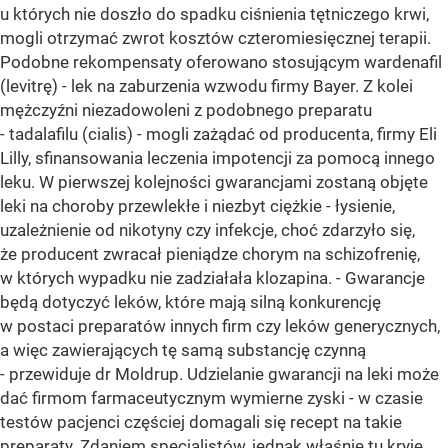
u których nie doszło do spadku ciśnienia tętniczego krwi,
mogli otrzymać zwrot kosztów czteromiesięcznej terapii.
Podobne rekompensaty oferowano stosującym wardenafil
(levitrę) - lek na zaburzenia wzwodu firmy Bayer. Z kolei
mężczyźni niezadowoleni z podobnego preparatu
- tadalafilu (cialis) - mogli zażądać od producenta, firmy Eli
Lilly, sfinansowania leczenia impotencji za pomocą innego
leku. W pierwszej kolejności gwarancjami zostaną objęte
leki na choroby przewlekłe i niezbyt ciężkie - łysienie,
uzależnienie od nikotyny czy infekcje, choć zdarzyło się,
że producent zwracał pieniądze chorym na schizofrenię,
w których wypadku nie zadziałała klozapina. - Gwarancje
będą dotyczyć leków, które mają silną konkurencję
w postaci preparatów innych firm czy leków generycznych,
a więc zawierających tę samą substancję czynną
- przewiduje dr Moldrup. Udzielanie gwarancji na leki może
dać firmom farmaceutycznym wymierne zyski - w czasie
testów pacjenci częściej domagali się recept na takie
preparaty. Zdaniem specjalistów, jednak właśnie tu kryje