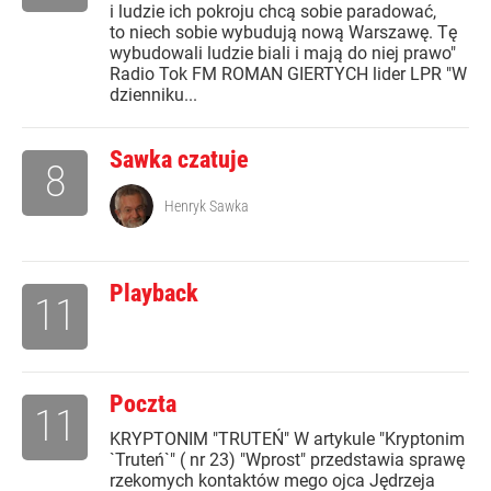
i ludzie ich pokroju chcą sobie paradować,
to niech sobie wybudują nową Warszawę. Tę
wybudowali ludzie biali i mają do niej prawo"
Radio Tok FM ROMAN GIERTYCH lider LPR "W
dzienniku...
Sawka czatuje
8
Henryk Sawka
Playback
11
Poczta
11
KRYPTONIM "TRUTEŃ" W artykule "Kryptonim
`Truteń`" ( nr 23) "Wprost" przedstawia sprawę
rzekomych kontaktów mego ojca Jędrzeja