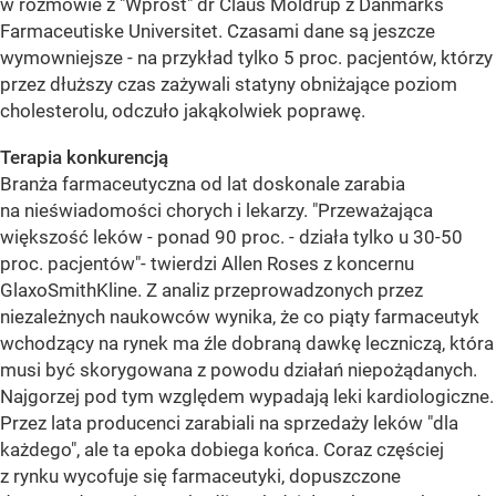
w rozmowie z "Wprost" dr Claus Moldrup z Danmarks
Farmaceutiske Universitet. Czasami dane są jeszcze
wymowniejsze - na przykład tylko 5 proc. pacjentów, którzy
przez dłuższy czas zażywali statyny obniżające poziom
cholesterolu, odczuło jakąkolwiek poprawę.
Terapia konkurencją
Branża farmaceutyczna od lat doskonale zarabia
na nieświadomości chorych i lekarzy. "Przeważająca
większość leków - ponad 90 proc. - działa tylko u 30-50
proc. pacjentów"- twierdzi Allen Roses z koncernu
GlaxoSmithKline. Z analiz przeprowadzonych przez
niezależnych naukowców wynika, że co piąty farmaceutyk
wchodzący na rynek ma źle dobraną dawkę leczniczą, która
musi być skorygowana z powodu działań niepożądanych.
Najgorzej pod tym względem wypadają leki kardiologiczne.
Przez lata producenci zarabiali na sprzedaży leków "dla
każdego", ale ta epoka dobiega końca. Coraz częściej
z rynku wycofuje się farmaceutyki, dopuszczone