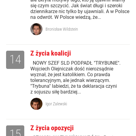
się czym szczycić. Jak świat długi i szeroki
dziennikarze nic tylko by ujawniali. A w Polsce
na odwrót. W Polsce wiedzą, że...
Bronisław Wildstein
Z życia koalicji
14
NOWY SZEF SLD PODPADŁ "TRYBUNIE".
Wojciech Olejniczak dość nierozsądnie
wyznał, że jest katolikiem. Co prawda
tolerancyjnym, ale jednak wierzącym.
"Trybuna" labiedzi, że ta deklaracja czyni
z sojuszu siłę bardziej...
Igor Zalewski
Z życia opozycji
15