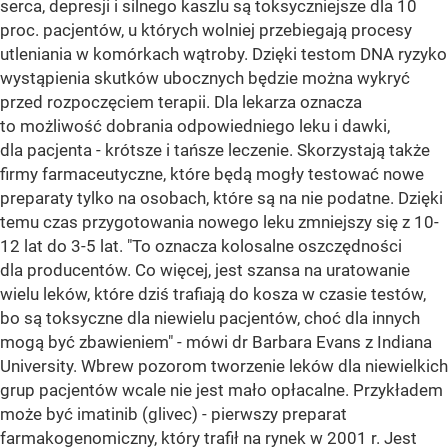
serca, depresji i silnego kaszlu są toksyczniejsze dla 10
proc. pacjentów, u których wolniej przebiegają procesy
utleniania w komórkach wątroby. Dzięki testom DNA ryzyko
wystąpienia skutków ubocznych będzie można wykryć
przed rozpoczęciem terapii. Dla lekarza oznacza
to możliwość dobrania odpowiedniego leku i dawki,
dla pacjenta - krótsze i tańsze leczenie. Skorzystają także
firmy farmaceutyczne, które będą mogły testować nowe
preparaty tylko na osobach, które są na nie podatne. Dzięki
temu czas przygotowania nowego leku zmniejszy się z 10-
12 lat do 3-5 lat. "To oznacza kolosalne oszczędności
dla producentów. Co więcej, jest szansa na uratowanie
wielu leków, które dziś trafiają do kosza w czasie testów,
bo są toksyczne dla niewielu pacjentów, choć dla innych
mogą być zbawieniem" - mówi dr Barbara Evans z Indiana
University. Wbrew pozorom tworzenie leków dla niewielkich
grup pacjentów wcale nie jest mało opłacalne. Przykładem
może być imatinib (glivec) - pierwszy preparat
farmakogenomiczny, który trafił na rynek w 2001 r. Jest