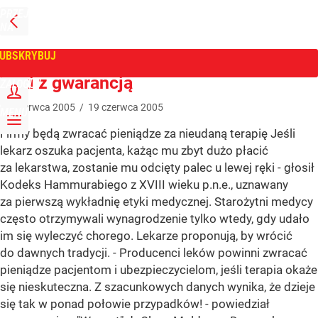
PRZEJDŹ
NA
WPROST
STRONĘ
GŁÓWNĄ
UBSKRYBUJ
Tygodnik Wprost
Leki z gwarancją
ZALOGUJ
19
czerwca
2005
/
19
czerwca
2005
MENU
Firmy będą zwracać pieniądze za nieudaną terapię Jeśli
lekarz oszuka pacjenta, każąc mu zbyt dużo płacić
za lekarstwa, zostanie mu odcięty palec u lewej ręki - głosił
Kodeks Hammurabiego z XVIII wieku p.n.e., uznawany
za pierwszą wykładnię etyki medycznej. Starożytni medycy
często otrzymywali wynagrodzenie tylko wtedy, gdy udało
im się wyleczyć chorego. Lekarze proponują, by wrócić
do dawnych tradycji. - Producenci leków powinni zwracać
pieniądze pacjentom i ubezpieczycielom, jeśli terapia okaże
się nieskuteczna. Z szacunkowych danych wynika, że dzieje
się tak w ponad połowie przypadków! - powiedział