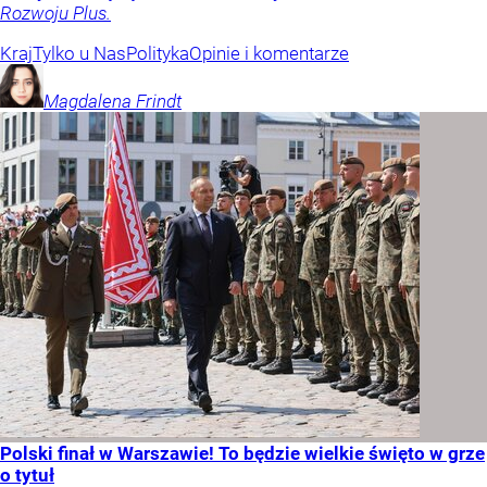
Rozwoju Plus.
Kraj
Tylko u Nas
Polityka
Opinie i komentarze
Magdalena
Frindt
Polski finał w Warszawie! To będzie wielkie święto w grze
o tytuł