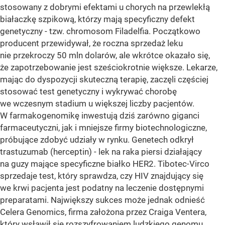
stosowany z dobrymi efektami u chorych na przewlekłą
białaczkę szpikową, którzy mają specyficzny defekt
genetyczny - tzw. chromosom Filadelfia. Początkowo
producent przewidywał, że roczna sprzedaż leku
nie przekroczy 50 mln dolarów, ale wkrótce okazało się,
że zapotrzebowanie jest sześciokrotnie większe. Lekarze,
mając do dyspozycji skuteczną terapię, zaczęli częściej
stosować test genetyczny i wykrywać chorobę
we wczesnym stadium u większej liczby pacjentów.
W farmakogenomikę inwestują dziś zarówno giganci
farmaceutyczni, jak i mniejsze firmy biotechnologiczne,
próbujące zdobyć udziały w rynku. Genetech odkrył
trastuzumab (herceptin) - lek na raka piersi działający
na guzy mające specyficzne białko HER2. Tibotec-Virco
sprzedaje test, który sprawdza, czy HIV znajdujący się
we krwi pacjenta jest podatny na leczenie dostępnymi
preparatami. Największy sukces może jednak odnieść
Celera Genomics, firma założona przez Craiga Ventera,
który wsławił się rozszyfrowaniem ludzkiego genomu.