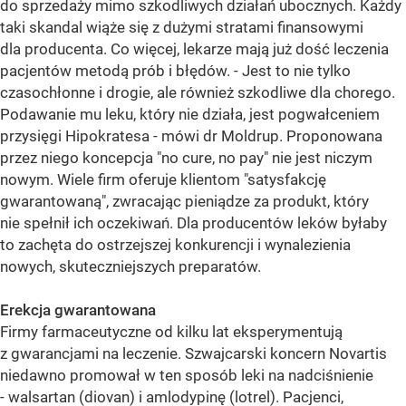
do sprzedaży mimo szkodliwych działań ubocznych. Każdy
taki skandal wiąże się z dużymi stratami finansowymi
dla producenta. Co więcej, lekarze mają już dość leczenia
pacjentów metodą prób i błędów. - Jest to nie tylko
czasochłonne i drogie, ale również szkodliwe dla chorego.
Podawanie mu leku, który nie działa, jest pogwałceniem
przysięgi Hipokratesa - mówi dr Moldrup. Proponowana
przez niego koncepcja "no cure, no pay" nie jest niczym
nowym. Wiele firm oferuje klientom "satysfakcję
gwarantowaną", zwracając pieniądze za produkt, który
nie spełnił ich oczekiwań. Dla producentów leków byłaby
to zachęta do ostrzejszej konkurencji i wynalezienia
nowych, skuteczniejszych preparatów.
Erekcja gwarantowana
Firmy farmaceutyczne od kilku lat eksperymentują
z gwarancjami na leczenie. Szwajcarski koncern Novartis
niedawno promował w ten sposób leki na nadciśnienie
- walsartan (diovan) i amlodypinę (lotrel). Pacjenci,