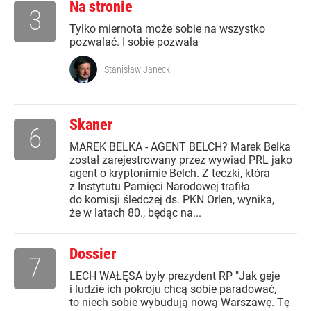
Na stronie
3
Tylko miernota może sobie na wszystko
pozwalać. I sobie pozwala
Stanisław Janecki
Skaner
6
MAREK BELKA - AGENT BELCH? Marek Belka
został zarejestrowany przez wywiad PRL jako
agent o kryptonimie Belch. Z teczki, która
z Instytutu Pamięci Narodowej trafiła
do komisji śledczej ds. PKN Orlen, wynika,
że w latach 80., będąc na...
Dossier
7
LECH WAŁĘSA były prezydent RP "Jak geje
i ludzie ich pokroju chcą sobie paradować,
to niech sobie wybudują nową Warszawę. Tę