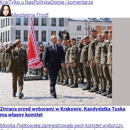
Kraj
Tylko u Nas
Polityka
Opinie i komentarze
Magdalena
Frindt
Zmiana przed wyborami w Krakowie. Kandydatka Tuska
ma własny komitet
Monika Piątkowska zarejestrowała swój komitet wyborczy.