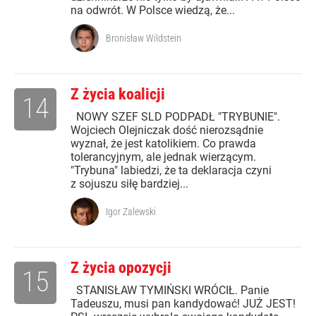
na odwrót. W Polsce wiedzą, że...
Bronisław Wildstein
Z życia koalicji
14
NOWY SZEF SLD PODPADŁ "TRYBUNIE".
Wojciech Olejniczak dość nierozsądnie
wyznał, że jest katolikiem. Co prawda
tolerancyjnym, ale jednak wierzącym.
"Trybuna" labiedzi, że ta deklaracja czyni
z sojuszu siłę bardziej...
Igor Zalewski
Z życia opozycji
15
STANISŁAW TYMIŃSKI WRÓCIŁ. Panie
Tadeuszu, musi pan kandydować! JUŻ JEST!