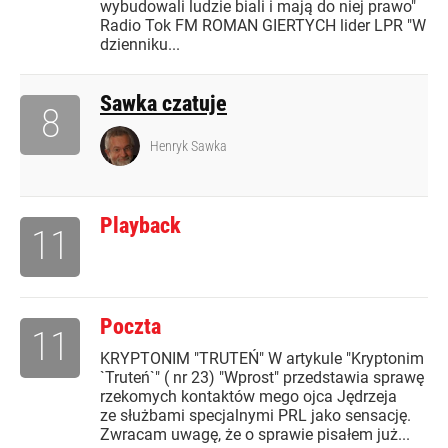
wybudowali ludzie biali i mają do niej prawo"
Radio Tok FM ROMAN GIERTYCH lider LPR "W
dzienniku...
Sawka czatuje
8
Henryk Sawka
Playback
11
Poczta
11
KRYPTONIM "TRUTEŃ" W artykule "Kryptonim
`Truteń`" ( nr 23) "Wprost" przedstawia sprawę
rzekomych kontaktów mego ojca Jędrzeja
ze służbami specjalnymi PRL jako sensację.
Zwracam uwagę, że o sprawie pisałem już...