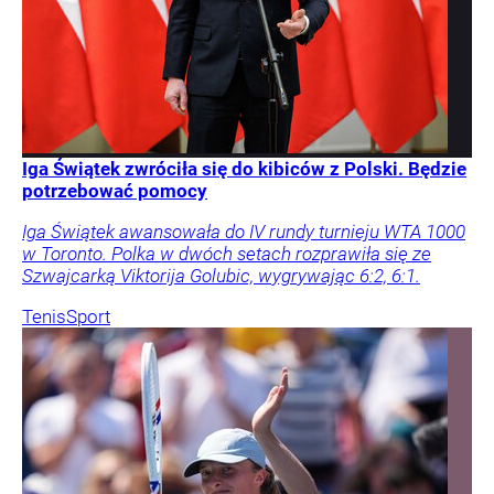
Iga Świątek zwróciła się do kibiców z Polski. Będzie
potrzebować pomocy
Iga Świątek awansowała do IV rundy turnieju WTA 1000
w Toronto. Polka w dwóch setach rozprawiła się ze
Szwajcarką Viktorija Golubic, wygrywając 6:2, 6:1.
Tenis
Sport