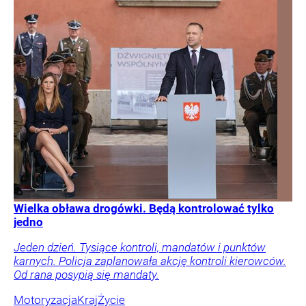
Wielka obława drogówki. Będą kontrolować tylko
jedno
Jeden dzień. Tysiące kontroli, mandatów i punktów
karnych. Policja zaplanowała akcję kontroli kierowców.
Od rana posypią się mandaty.
Motoryzacja
Kraj
Życie