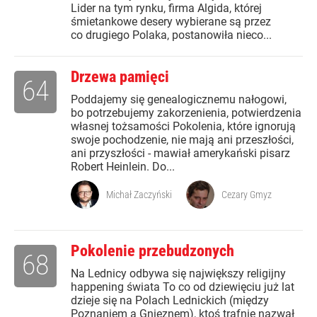
Lider na tym rynku, firma Algida, której
śmietankowe desery wybierane są przez
co drugiego Polaka, postanowiła nieco...
Drzewa pamięci
64
Poddajemy się genealogicznemu nałogowi,
bo potrzebujemy zakorzenienia, potwierdzenia
własnej tożsamości Pokolenia, które ignorują
swoje pochodzenie, nie mają ani przeszłości,
ani przyszłości - mawiał amerykański pisarz
Robert Heinlein. Do...
Michał Zaczyński
Cezary Gmyz
Pokolenie przebudzonych
68
Na Lednicy odbywa się największy religijny
happening świata To co od dziewięciu już lat
dzieje się na Polach Lednickich (między
Poznaniem a Gnieznem), ktoś trafnie nazwał