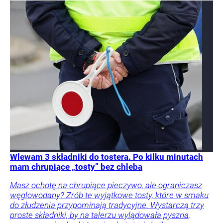
Wlewam 3 składniki do tostera. Po kilku minutach
mam chrupiące „tosty” bez chleba
Masz ochotę na chrupiące pieczywo, ale ograniczasz
węglowodany? Zrób te wyjątkowe tosty, które w smaku
do złudzenia przypominają tradycyjne. Wystarczą trzy
proste składniki, by na talerzu wylądowała pyszna,