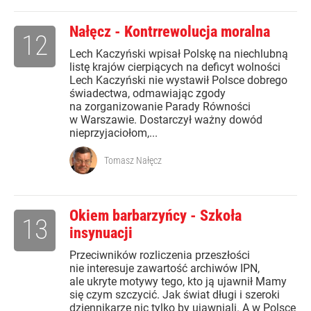
Nałęcz - Kontrrewolucja moralna
12
Lech Kaczyński wpisał Polskę na niechlubną
listę krajów cierpiących na deficyt wolności
Lech Kaczyński nie wystawił Polsce dobrego
świadectwa, odmawiając zgody
na zorganizowanie Parady Równości
w Warszawie. Dostarczył ważny dowód
nieprzyjaciołom,...
Tomasz Nałęcz
Okiem barbarzyńcy - Szkoła
13
insynuacji
Przeciwników rozliczenia przeszłości
nie interesuje zawartość archiwów IPN,
ale ukryte motywy tego, kto ją ujawnił Mamy
się czym szczycić. Jak świat długi i szeroki
dziennikarze nic tylko by ujawniali. A w Polsce