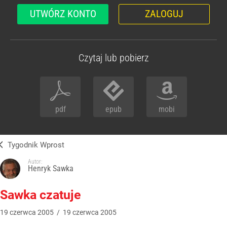
UTWÓRZ KONTO
ZALOGUJ
Czytaj lub pobierz
pdf
epub
mobi
Tygodnik Wprost
Autor:
Henryk Sawka
Sawka czatuje
19
czerwca
2005
/
19
czerwca
2005