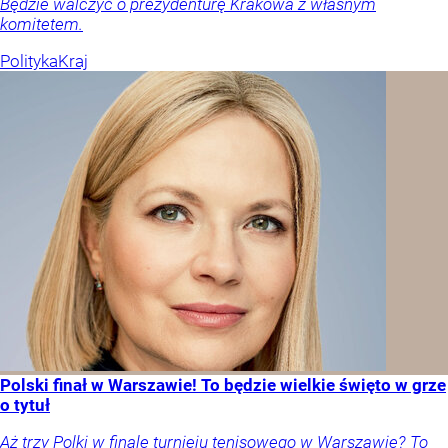
Będzie walczyć o prezydenturę Krakowa z własnym
komitetem.
Polityka
Kraj
Polski finał w Warszawie! To będzie wielkie święto w grze
o tytuł
Aż trzy Polki w finale turnieju tenisowego w Warszawie? To