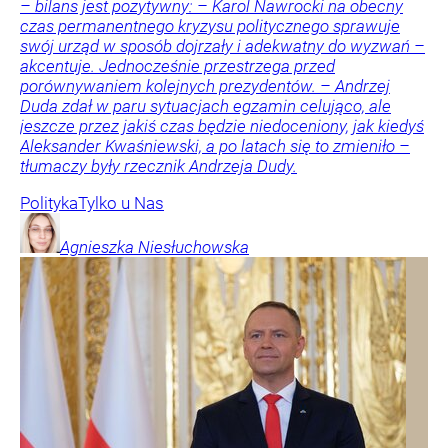
– bilans jest pozytywny: – Karol Nawrocki na obecny
czas permanentnego kryzysu politycznego sprawuje
swój urząd w sposób dojrzały i adekwatny do wyzwań –
akcentuje. Jednocześnie przestrzega przed
porównywaniem kolejnych prezydentów. – Andrzej
Duda zdał w paru sytuacjach egzamin celująco, ale
jeszcze przez jakiś czas będzie niedoceniony, jak kiedyś
Aleksander Kwaśniewski, a po latach się to zmieniło –
tłumaczy były rzecznik Andrzeja Dudy.
Polityka
Tylko u Nas
Agnieszka
Niesłuchowska