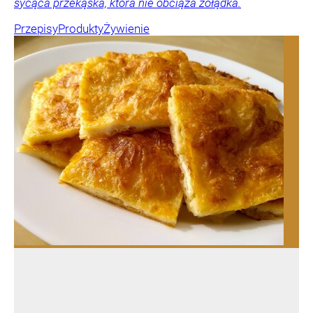
sycąca przekąska, która nie obciąża żołądka.
Przepisy
Produkty
Żywienie