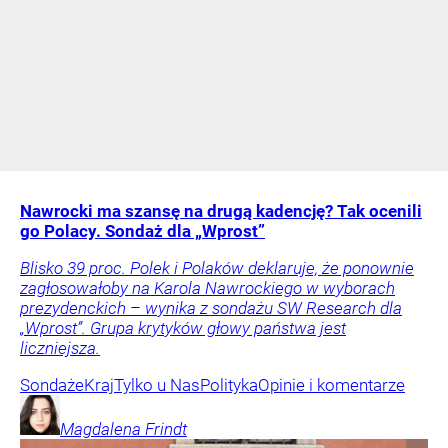
Nawrocki ma szansę na drugą kadencję? Tak ocenili
go Polacy. Sondaż dla „Wprost”
Blisko 39 proc. Polek i Polaków deklaruje, że ponownie
zagłosowałoby na Karola Nawrockiego w wyborach
prezydenckich – wynika z sondażu SW Research dla
„Wprost”. Grupa krytyków głowy państwa jest
liczniejsza.
Sondaże
Kraj
Tylko u Nas
Polityka
Opinie i komentarze
Magdalena
Frindt