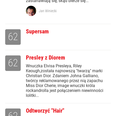
zastanawiają się, skąd bierze się...
Jan Winiecki
Supersam
62
Presley z Diorem
62
Wnuczka Elvisa Presleya, Riley
Keough,została najnowszą "twarzą" marki
Christian Dior. Zdaniem Johna Galliano,
twórcy reklamowanego przez nią zapachu
Miss Dior Cherie, image wnuczki króla
rockandrolla jest połączeniem niewinności
lolitki...
Odtworzyć "Hair"
62