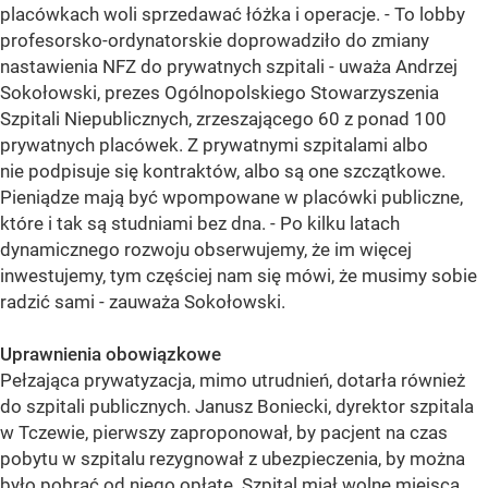
placówkach woli sprzedawać łóżka i operacje. - To lobby
profesorsko-ordynatorskie doprowadziło do zmiany
nastawienia NFZ do prywatnych szpitali - uważa Andrzej
Sokołowski, prezes Ogólnopolskiego Stowarzyszenia
Szpitali Niepublicznych, zrzeszającego 60 z ponad 100
prywatnych placówek. Z prywatnymi szpitalami albo
nie podpisuje się kontraktów, albo są one szczątkowe.
Pieniądze mają być wpompowane w placówki publiczne,
które i tak są studniami bez dna. - Po kilku latach
dynamicznego rozwoju obserwujemy, że im więcej
inwestujemy, tym częściej nam się mówi, że musimy sobie
radzić sami - zauważa Sokołowski.
Uprawnienia obowiązkowe
Pełzająca prywatyzacja, mimo utrudnień, dotarła również
do szpitali publicznych. Janusz Boniecki, dyrektor szpitala
w Tczewie, pierwszy zaproponował, by pacjent na czas
pobytu w szpitalu rezygnował z ubezpieczenia, by można
było pobrać od niego opłatę. Szpital miał wolne miejsca,