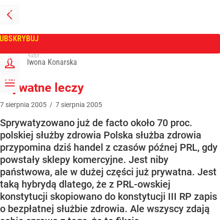
PRZEJDŹ
NA
WPROST
STRONĘ
GŁÓWNĄ
UBSKRYBUJ
Tygodnik Wprost
Autor:
ZALOGUJ
Iwona Konarska
MENU
Prywatne leczy
7
sierpnia
2005
/
7
sierpnia
2005
Sprywatyzowano już de facto około 70 proc.
polskiej służby zdrowia Polska służba zdrowia
przypomina dziś handel z czasów późnej PRL, gdy
powstały sklepy komercyjne. Jest niby
państwowa, ale w dużej części już prywatna. Jest
taką hybrydą dlatego, że z PRL-owskiej
konstytucji skopiowano do konstytucji III RP zapis
o bezpłatnej służbie zdrowia. Ale wszyscy zdają