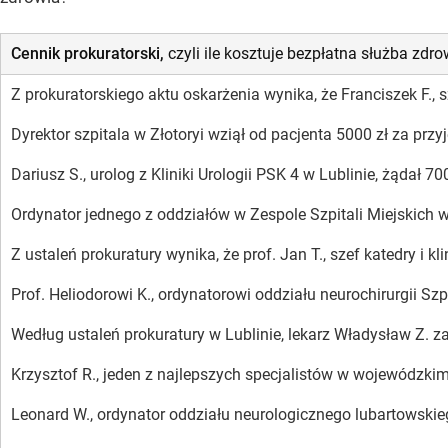
Cennik prokuratorski,
czyli ile kosztuje bezpłatna służba zdro
Z prokuratorskiego aktu oskarżenia wynika, że Franciszek F., s
Dyrektor szpitala w Złotoryi wziął od pacjenta 5000 zł za przyj
Dariusz S., urolog z Kliniki Urologii PSK 4 w Lublinie, żądał 70
Ordynator jednego z oddziałów w Zespole Szpitali Miejskich w 
Z ustaleń prokuratury wynika, że prof. Jan T., szef katedry i
Prof. Heliodorowi K., ordynatorowi oddziału neurochirurgii S
Według ustaleń prokuratury w Lublinie, lekarz Władysław Z. za
Krzysztof R., jeden z najlepszych specjalistów w wojewódzki
Leonard W., ordynator oddziału neurologicznego lubartowskieg