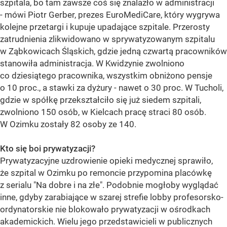
szpitala, bo tam zawsze coś się znalazło w administracji
- mówi Piotr Gerber, prezes EuroMediCare, który wygrywa
kolejne przetargi i kupuje upadające szpitale. Przerosty
zatrudnienia zlikwidowano w sprywatyzowanym szpitalu
w Ząbkowicach Śląskich, gdzie jedną czwartą pracowników
stanowiła administracja. W Kwidzynie zwolniono
co dziesiątego pracownika, wszystkim obniżono pensje
o 10 proc., a stawki za dyżury - nawet o 30 proc. W Tucholi,
gdzie w spółkę przekształciło się już siedem szpitali,
zwolniono 150 osób, w Kielcach pracę straci 80 osób.
W Ozimku zostały 82 osoby ze 140.
Kto się boi prywatyzacji?
Prywatyzacyjne uzdrowienie opieki medycznej sprawiło,
że szpital w Ozimku po remoncie przypomina placówkę
z serialu "Na dobre i na złe". Podobnie mogłoby wyglądać
inne, gdyby zarabiające w szarej strefie lobby profesorsko-
ordynatorskie nie blokowało prywatyzacji w ośrodkach
akademickich. Wielu jego przedstawicieli w publicznych