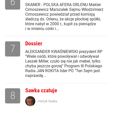
6
SKANER - POLSKA AFERA ORLENU Makler
Cimoszewicz Marszałek Sejmu Włodzimierz
Cimoszewicz powiedział przed komisją
śledczą ds. Orlenu, że akcje płockiej spółki,
które nabył w 2000 r., kupił za pieniądze
i w imieniu córki i...
Dossier
7
ALEKSANDER KWAŚNIEWSKI prezydent RP
"Wiele osób, które powoływał i odwoływał
Leszek Miller, czuło się nie jak mebel, tylko
chyba jeszcze gorzej" Program III Polskiego
Radia JAN ROKITA lider PO "Ten Sejm jest
naprawdę...
Sawka czatuje
8
Henryk Sawka