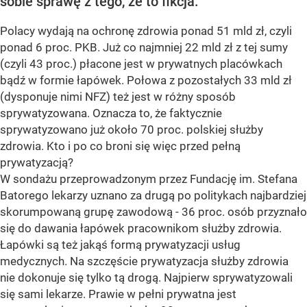
sobie sprawę z tego, że to fikcja.
Polacy wydają na ochronę zdrowia ponad 51 mld zł, czyli
ponad 6 proc. PKB. Już co najmniej 22 mld zł z tej sumy
(czyli 43 proc.) płacone jest w prywatnych placówkach
bądź w formie łapówek. Połowa z pozostałych 33 mld zł
(dysponuje nimi NFZ) też jest w różny sposób
sprywatyzowana. Oznacza to, że faktycznie
sprywatyzowano już około 70 proc. polskiej służby
zdrowia. Kto i po co broni się więc przed pełną
prywatyzacją?
W sondażu przeprowadzonym przez Fundację im. Stefana
Batorego lekarzy uznano za drugą po politykach najbardziej
skorumpowaną grupę zawodową - 36 proc. osób przyznało
się do dawania łapówek pracownikom służby zdrowia.
Łapówki są też jakąś formą prywatyzacji usług
medycznych. Na szczęście prywatyzacja służby zdrowia
nie dokonuje się tylko tą drogą. Najpierw sprywatyzowali
się sami lekarze. Prawie w pełni prywatna jest