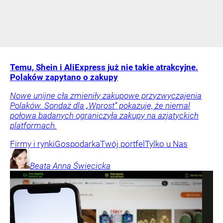
Temu, Shein i AliExpress już nie takie atrakcyjne.
Polaków zapytano o zakupy
Nowe unijne cła zmieniły zakupowe przyzwyczajenia
Polaków. Sondaż dla „Wprost” pokazuje, że niemal
połowa badanych ograniczyła zakupy na azjatyckich
platformach.
Firmy i rynki
Gospodarka
Twój portfel
Tylko u Nas
Beata Anna
Święcicka