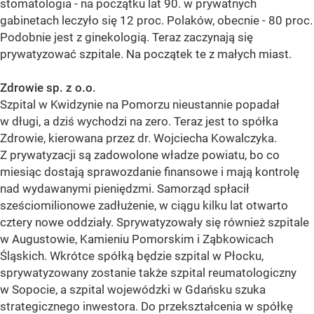
stomatologia - na początku lat 90. w prywatnych
gabinetach leczyło się 12 proc. Polaków, obecnie - 80 proc.
Podobnie jest z ginekologią. Teraz zaczynają się
prywatyzować szpitale. Na początek te z małych miast.
Zdrowie sp. z o.o.
Szpital w Kwidzynie na Pomorzu nieustannie popadał
w długi, a dziś wychodzi na zero. Teraz jest to spółka
Zdrowie, kierowana przez dr. Wojciecha Kowalczyka.
Z prywatyzacji są zadowolone władze powiatu, bo co
miesiąc dostają sprawozdanie finansowe i mają kontrolę
nad wydawanymi pieniędzmi. Samorząd spłacił
sześciomilionowe zadłużenie, w ciągu kilku lat otwarto
cztery nowe oddziały. Sprywatyzowały się również szpitale
w Augustowie, Kamieniu Pomorskim i Ząbkowicach
Śląskich. Wkrótce spółką będzie szpital w Płocku,
sprywatyzowany zostanie także szpital reumatologiczny
w Sopocie, a szpital wojewódzki w Gdańsku szuka
strategicznego inwestora. Do przekształcenia w spółkę