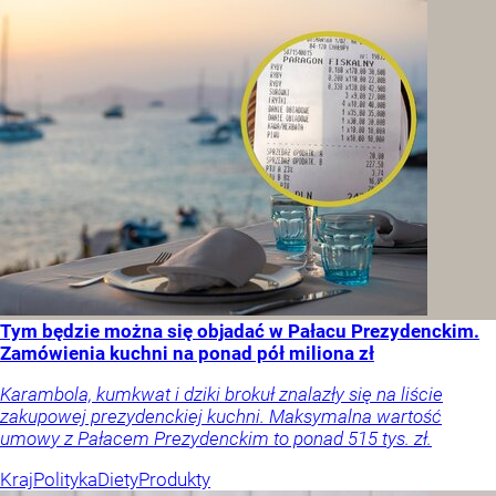
Tym będzie można się objadać w Pałacu Prezydenckim.
Zamówienia kuchni na ponad pół miliona zł
Karambola, kumkwat i dziki brokuł znalazły się na liście
zakupowej prezydenckiej kuchni. Maksymalna wartość
umowy z Pałacem Prezydenckim to ponad 515 tys. zł.
Kraj
Polityka
Diety
Produkty