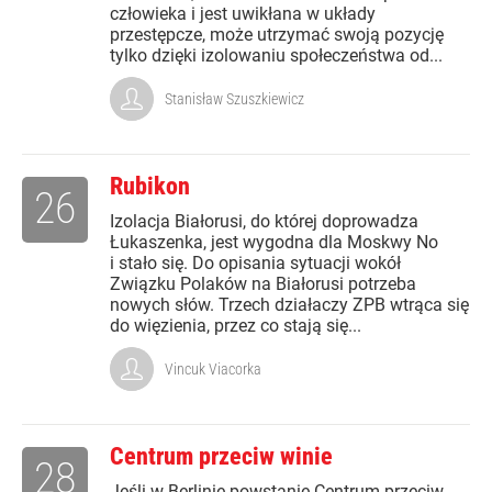
człowieka i jest uwikłana w układy
przestępcze, może utrzymać swoją pozycję
tylko dzięki izolowaniu społeczeństwa od...
Stanisław Szuszkiewicz
Rubikon
26
Izolacja Białorusi, do której doprowadza
Łukaszenka, jest wygodna dla Moskwy No
i stało się. Do opisania sytuacji wokół
Związku Polaków na Białorusi potrzeba
nowych słów. Trzech działaczy ZPB wtrąca się
do więzienia, przez co stają się...
Vincuk Viacorka
Centrum przeciw winie
28
Jeśli w Berlinie powstanie Centrum przeciw