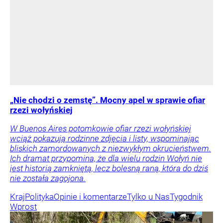
„Nie chodzi o zemstę”. Mocny apel w sprawie ofiar
rzezi wołyńskiej
W Buenos Aires potomkowie ofiar rzezi wołyńskiej
wciąż pokazują rodzinne zdjęcia i listy, wspominając
bliskich zamordowanych z niezwykłym okrucieństwem.
Ich dramat przypomina, że dla wielu rodzin Wołyń nie
jest historią zamkniętą, lecz bolesną raną, która do dziś
nie została zagojona.
Kraj
Polityka
Opinie i komentarze
Tylko u Nas
Tygodnik
Wprost