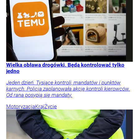
Wielka obława drogówki. Będą kontrolować tylko
jedno
Jeden dzień. Tysiące kontroli, mandatów i punktów
karnych. Policja zaplanowała akcję kontroli kierowców.
Od rana posypią się mandaty.
Motoryzacja
Kraj
Życie