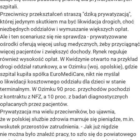
szpitali.
Przeciwnicy przekształceń straszą "dziką prywatyzacją",
której jedynym skutkiem ma być likwidacja drogich, choć
niezbędnych oddziałów i wymuszanie większych opłat.
Ale i ten scenariusz się nie sprawdza - prywatyzowane
ośrodki oferują więcej usług medycznych, żeby przyciągnąć
więcej pacjentów i zwiększyć dochody. Rynek reguluje
również wysokość opłat. W Kwidzynie otwarto na przykład
drogi oddział ratunkowy, a w Ozimku (woj. opolskie), gdzie
szpital kupiła spółka EuroMediCare, nikt nie myślał
o likwidacji kosztownego oddziału dla dzieci w stanie
terminalnym. W Ozimku 90 proc. przychodów pochodzi
z kontraktu z NFZ, a 10 proc. z badań diagnostycznych
opłacanych przez pacjentów.
Prywatyzacja ma wielu przeciwników, bo ujawnia,
że w polskiej służbie zdrowia marnuje się pieniądze, m.in.
wskutek przerostów zatrudnienia. - Jak już nigdzie
nie można było znaleźć pracy, to szło się do powiatowego