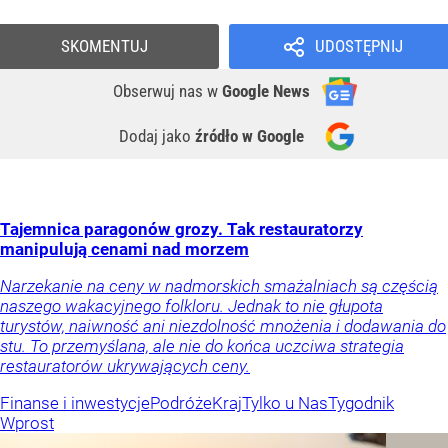
SKOMENTUJ
UDOSTĘPNIJ
Obserwuj nas
w
Google News
Dodaj jako
źródło w Google
Tajemnica paragonów grozy. Tak restauratorzy
manipulują cenami nad morzem
Narzekanie na ceny w nadmorskich smażalniach są częścią
naszego wakacyjnego folkloru. Jednak to nie głupota
turystów, naiwność ani niezdolność mnożenia i dodawania do
stu. To przemyślana, ale nie do końca uczciwa strategia
restauratorów ukrywających ceny.
Finanse i inwestycje
Podróże
Kraj
Tylko u Nas
Tygodnik
Wprost