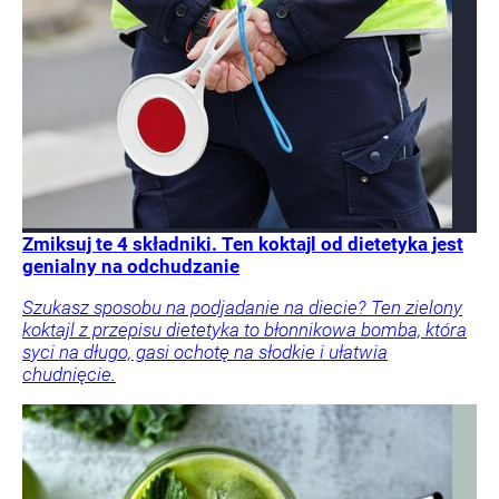
Zmiksuj te 4 składniki. Ten koktajl od dietetyka jest
genialny na odchudzanie
Szukasz sposobu na podjadanie na diecie? Ten zielony
koktajl z przepisu dietetyka to błonnikowa bomba, która
syci na długo, gasi ochotę na słodkie i ułatwia
chudnięcie.