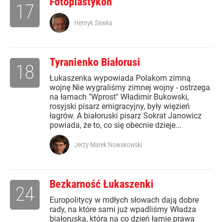
Fotoplastykon
17
Henryk Sawka
Tyranienko Białorusi
18
Łukaszenka wypowiada Polakom zimną
wojnę Nie wygraliśmy zimnej wojny - ostrzega
na łamach "Wprost" Władimir Bukowski,
rosyjski pisarz emigracyjny, były więzień
łagrów. A białoruski pisarz Sokrat Janowicz
powiada, że to, co się obecnie dzieje...
Jerzy Marek Nowakowski
Bezkarność Łukaszenki
24
Europolitycy w mdłych słowach dają dobre
rady, na które sami już wpadliśmy Władza
białoruska, która na co dzień łamie prawa