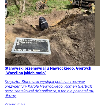
Stanowski przemawiał u Nawrockiego. Giertych:
„Wazelina jakich mało”
Krzysztof Stanowski wystąpił podczas rocznicy
prezydentury Karola Nawrockiego. Roman Giertych
ostro zaatakował dziennikarza, a ten nie pozostał mu
dłużny.
Kraj
Polityka