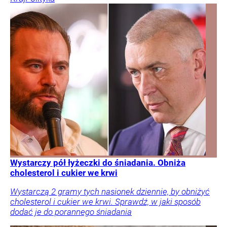
Wystarczy pół łyżeczki do śniadania. Obniża
cholesterol i cukier we krwi
Wystarczą 2 gramy tych nasionek dziennie, by obniżyć
cholesterol i cukier we krwi. Sprawdź, w jaki sposób
dodać je do porannego śniadania