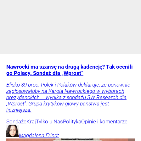
Nawrocki ma szansę na drugą kadencję? Tak ocenili
go Polacy. Sondaż dla „Wprost”
Blisko 39 proc. Polek i Polaków deklaruje, że ponownie
zagłosowałoby na Karola Nawrockiego w wyborach
prezydenckich – wynika z sondażu SW Research dla
„Wprost”. Grupa krytyków głowy państwa jest
liczniejsza.
Sondaże
Kraj
Tylko u Nas
Polityka
Opinie i komentarze
Magdalena
Frindt