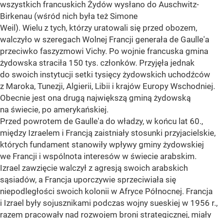
wszystkich francuskich Żydów wysłano do Auschwitz-
Birkenau (wśród nich była też Simone
Weil). Wielu z tych, którzy uratowali się przed obozem,
walczyło w szeregach Wolnej Francji generała de Gaulle'a
przeciwko faszyzmowi Vichy. Po wojnie francuska gmina
żydowska straciła 150 tys. członków. Przyjęła jednak
do swoich instytucji setki tysięcy żydowskich uchodźców
z Maroka, Tunezji, Algierii, Libii i krajów Europy Wschodniej.
Obecnie jest ona drugą największą gminą żydowską
na świecie, po amerykańskiej.
Przed powrotem de Gaulle'a do władzy, w końcu lat 60.,
między Izraelem i Francją zaistniały stosunki przyjacielskie,
których fundament stanowiły wpływy gminy żydowskiej
we Francji i wspólnota interesów w świecie arabskim.
Izrael zawzięcie walczył z agresją swoich arabskich
sąsiadów, a Francja uporczywie sprzeciwiała się
niepodległości swoich kolonii w Afryce Północnej. Francja
i Izrael były sojusznikami podczas wojny sueskiej w 1956 r.,
razem pracowały nad rozwojem broni strategicznej, miały