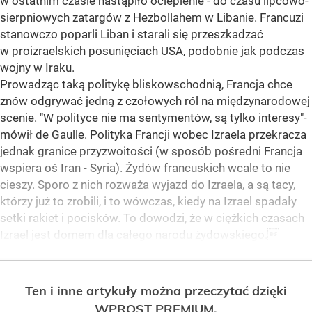
w ostatnim czasie nastąpiło ocieplenie - do czasu lipcowo-
sierpniowych zatargów z Hezbollahem w Libanie. Francuzi
stanowczo poparli Liban i starali się przeszkadzać
w proizraelskich posunięciach USA, podobnie jak podczas
wojny w Iraku.
Prowadząc taką politykę bliskowschodnią, Francja chce
znów odgrywać jedną z czołowych ról na międzynarodowej
scenie. "W polityce nie ma sentymentów, są tylko interesy"-
mówił de Gaulle. Polityka Francji wobec Izraela przekracza
jednak granice przyzwoitości (w sposób pośredni Francja
wspiera oś Iran - Syria). Żydów francuskich wcale to nie
cieszy. Sporo z nich rozważa wyjazd do Izraela, a są tacy,
którzy już to zrobili, i to wówczas, kiedy na Izrael spadały
setki rakiet i pocisków. To dowodzi, że w ciężkich czasach
Izrael jest domem dla całego narodu żydowskiego.
Ten i inne artykuły można przeczytać dzięki
WPROST PREMIUM.