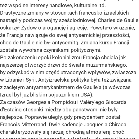
też wspólne interesy handlowe, kulturalne itd.
Drastyczne zmiany w stosunkach francusko-izraelskich
nastąpiły podczas wojny sześciodniowej. Charles de Gaulle
oskarżył Żydów o arogancję i agresję. Powstało wrażenie,
że Francja nawiązuje do swej antysemickiej przeszłości,
choć de Gaulle nie był antysemitą. Zmiana kursu Francji
została wywołana czynnikami politycznymi.
Po zakończeniu epoki kolonializmu Francja chciała jak
najszerzej otworzyć drzwi do świata muzułmańskiego,
by odzyskać w nim część utraconych wpływów, zwłaszcza
w Libanie i Syrii. Antyizraelska polityka była też związana
z zaciętym antyamerykanizmem de Gaulle'a (a wówczas
Izrael był już bliskim sojusznikiem USA).
Za czasów Georges'a Pompidou i Valéry'ego Giscarda
d'Estaing stosunki między obu państwami nie były
najlepsze. Poprawie uległy, gdy prezydentem został
Franćois Mitterrand. Dwie kadencje Jacques'a Chiraca
charakteryzowały się raczej chłodną atmosferą, choć