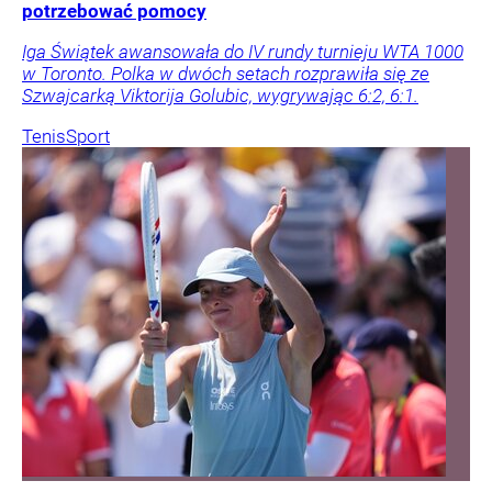
potrzebować pomocy
Iga Świątek awansowała do IV rundy turnieju WTA 1000
w Toronto. Polka w dwóch setach rozprawiła się ze
Szwajcarką Viktorija Golubic, wygrywając 6:2, 6:1.
Tenis
Sport