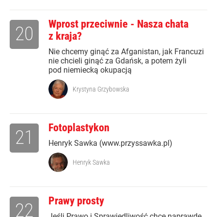
Wprost przeciwnie - Nasza chata
20
z kraja?
Nie chcemy ginąć za Afganistan, jak Francuzi
nie chcieli ginąć za Gdańsk, a potem żyli
pod niemiecką okupacją
Krystyna Grzybowska
Fotoplastykon
21
Henryk Sawka (www.przyssawka.pl)
Henryk Sawka
Prawy prosty
22
Jeśli Prawo i Sprawiedliwość chce naprawdę