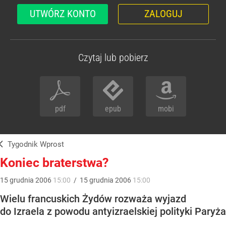
UTWÓRZ KONTO
ZALOGUJ
Czytaj lub pobierz
pdf
epub
mobi
Tygodnik Wprost
Koniec braterstwa?
15
grudnia
2006
15:00
/
15
grudnia
2006
15:00
Wielu francuskich Żydów rozważa wyjazd
do Izraela z powodu antyizraelskiej polityki Paryża