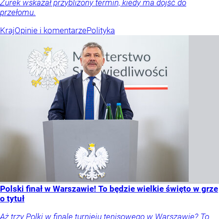
Żurek wskazał przybliżony termin, kiedy ma dojść do
przełomu.
Kraj
Opinie i komentarze
Polityka
Polski finał w Warszawie! To będzie wielkie święto w grze
o tytuł
Aż trzy Polki w finale turnieju tenisowego w Warszawie? To