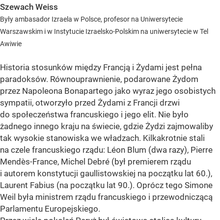
Szewach Weiss
Były ambasador Izraela w Polsce, profesor na Uniwersytecie
Warszawskim i w Instytucie Izraelsko-Polskim na uniwersytecie w Tel
Awiwie
Historia stosunków między Francją i Żydami jest pełna
paradoksów. Równouprawnienie, podarowane Żydom
przez Napoleona Bonapartego jako wyraz jego osobistych
sympatii, otworzyło przed Żydami z Francji drzwi
do społeczeństwa francuskiego i jego elit. Nie było
żadnego innego kraju na świecie, gdzie Żydzi zajmowaliby
tak wysokie stanowiska we władzach. Kilkakrotnie stali
na czele francuskiego rządu: Léon Blum (dwa razy), Pierre
Mendès-France, Michel Debré (był premierem rządu
i autorem konstytucji gaullistowskiej na początku lat 60.),
Laurent Fabius (na początku lat 90.). Oprócz tego Simone
Weil była ministrem rządu francuskiego i przewodniczącą
Parlamentu Europejskiego.