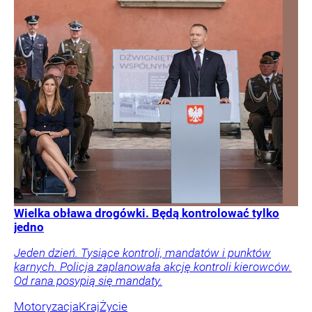
Wielka obława drogówki. Będą kontrolować tylko
jedno
Jeden dzień. Tysiące kontroli, mandatów i punktów
karnych. Policja zaplanowała akcję kontroli kierowców.
Od rana posypią się mandaty.
Motoryzacja
Kraj
Życie