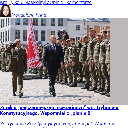
Kraj
Tylko u Nas
Polityka
Opinie i komentarze
Magdalena
Frindt
Żurek o „najczarniejszym scenariuszu” ws. Trybunału
Konstytucyjnego. Wspomniał o „planie B”
W Trybunale Konstytucyjnym wciąż trwa pat. Waldemar