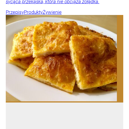
sycąca przekąska, która nie obciąża żołądka.
Przepisy
Produkty
Żywienie