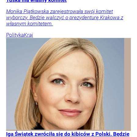
Tuska ma własny komitet
Monika Piątkowska zarejestrowała swój komitet
wyborczy. Będzie walczyć o prezydenturę Krakowa z
własnym komitetem.
Polityka
Kraj
Iga Świątek zwróciła się do kibiców z Polski. Będzie