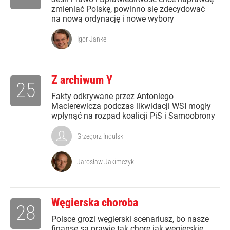
zmieniać Polskę, powinno się zdecydować
na nową ordynację i nowe wybory
Igor Janke
Z archiwum Y
25
Fakty odkrywane przez Antoniego
Macierewicza podczas likwidacji WSI mogły
wpłynąć na rozpad koalicji PiS i Samoobrony
Grzegorz Indulski
Jarosław Jakimczyk
Węgierska choroba
28
Polsce grozi węgierski scenariusz, bo nasze
finanse są prawie tak chore jak węgierskie