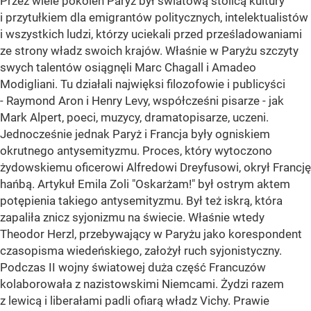
Przez wiele pokoleń Paryż był światową stolicą kultury
i przytułkiem dla emigrantów politycznych, intelektualistów
i wszystkich ludzi, którzy uciekali przed prześladowaniami
ze strony władz swoich krajów. Właśnie w Paryżu szczyty
swych talentów osiągnęli Marc Chagall i Amadeo
Modigliani. Tu działali najwięksi filozofowie i publicyści
- Raymond Aron i Henry Levy, współcześni pisarze - jak
Mark Alpert, poeci, muzycy, dramatopisarze, uczeni.
Jednocześnie jednak Paryż i Francja były ogniskiem
okrutnego antysemityzmu. Proces, który wytoczono
żydowskiemu oficerowi Alfredowi Dreyfusowi, okrył Francję
hańbą. Artykuł Emila Zoli "Oskarżam!" był ostrym aktem
potępienia takiego antysemityzmu. Był też iskrą, która
zapaliła znicz syjonizmu na świecie. Właśnie wtedy
Theodor Herzl, przebywający w Paryżu jako korespondent
czasopisma wiedeńskiego, założył ruch syjonistyczny.
Podczas II wojny światowej duża część Francuzów
kolaborowała z nazistowskimi Niemcami. Żydzi razem
z lewicą i liberałami padli ofiarą władz Vichy. Prawie