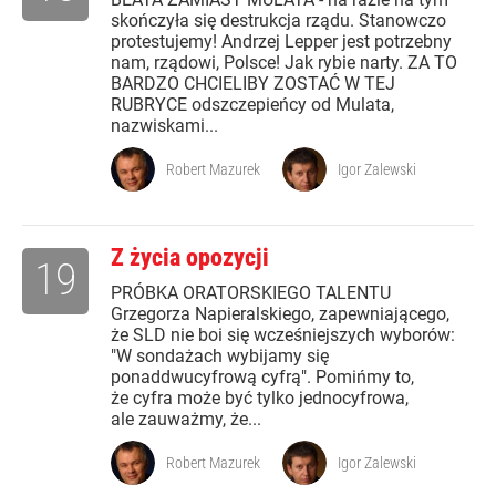
skończyła się destrukcja rządu. Stanowczo
protestujemy! Andrzej Lepper jest potrzebny
nam, rządowi, Polsce! Jak rybie narty. ZA TO
BARDZO CHCIELIBY ZOSTAĆ W TEJ
RUBRYCE odszczepieńcy od Mulata,
nazwiskami...
Robert Mazurek
Igor Zalewski
Z życia opozycji
19
PRÓBKA ORATORSKIEGO TALENTU
Grzegorza Napieralskiego, zapewniającego,
że SLD nie boi się wcześniejszych wyborów:
"W sondażach wybijamy się
ponaddwucyfrową cyfrą". Pomińmy to,
że cyfra może być tylko jednocyfrowa,
ale zauważmy, że...
Robert Mazurek
Igor Zalewski