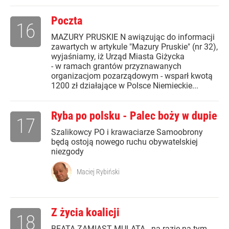
Poczta
16
MAZURY PRUSKIE N awiązując do informacji
zawartych w artykule "Mazury Pruskie" (nr 32),
wyjaśniamy, iż Urząd Miasta Giżycka
- w ramach grantów przyznawanych
organizacjom pozarządowym - wsparł kwotą
1200 zł działające w Polsce Niemieckie...
Ryba po polsku - Palec boży w dupie
17
Szalikowcy PO i krawaciarze Samoobrony
będą ostoją nowego ruchu obywatelskiej
niezgody
Maciej Rybiński
Z życia koalicji
18
BEATA ZAMIAST MULATA - na razie na tym