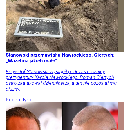
Stanowski przemawiał u Nawrockiego. Giertych:
„Wazelina jakich mało”
Krzysztof Stanowski wystąpił podczas rocznicy
prezydentury Karola Nawrockiego. Roman Giertych
ostro zaatakował dziennikarza, a ten nie pozostał mu
dłużny.
Kraj
Polityka