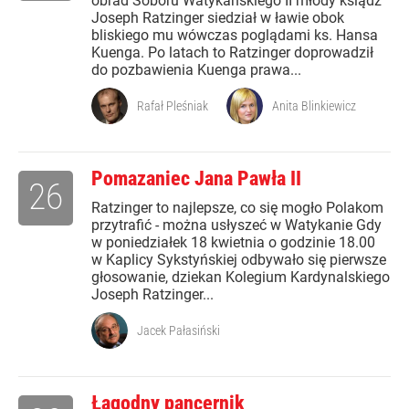
obrad Soboru Watykańskiego II młody ksiądz
Joseph Ratzinger siedział w ławie obok
bliskiego mu wówczas poglądami ks. Hansa
Kuenga. Po latach to Ratzinger doprowadził
do pozbawienia Kuenga prawa...
Rafał Pleśniak
Anita Blinkiewicz
Pomazaniec Jana Pawła II
26
Ratzinger to najlepsze, co się mogło Polakom
przytrafić - można usłyszeć w Watykanie Gdy
w poniedziałek 18 kwietnia o godzinie 18.00
w Kaplicy Sykstyńskiej odbywało się pierwsze
głosowanie, dziekan Kolegium Kardynalskiego
Joseph Ratzinger...
Jacek Pałasiński
Łagodny pancernik