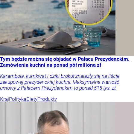
Tym będzie można się objadać w Pałacu Prezydenckim.
Zamówienia kuchni na ponad pół miliona zł
Karambola, kumkwat i dziki brokuł znalazły się na liście
zakupowej prezydenckiej kuchni. Maksymalna wartość
umowy z Pałacem Prezydenckim to ponad 515 tys. zł.
Kraj
Polityka
Diety
Produkty