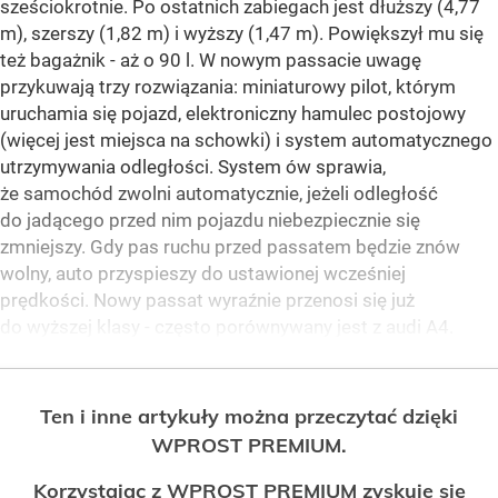
sześciokrotnie. Po ostatnich zabiegach jest dłuższy (4,77
m), szerszy (1,82 m) i wyższy (1,47 m). Powiększył mu się
też bagażnik - aż o 90 l. W nowym passacie uwagę
przykuwają trzy rozwiązania: miniaturowy pilot, którym
uruchamia się pojazd, elektroniczny hamulec postojowy
(więcej jest miejsca na schowki) i system automatycznego
utrzymywania odległości. System ów sprawia,
że samochód zwolni automatycznie, jeżeli odległość
do jadącego przed nim pojazdu niebezpiecznie się
zmniejszy. Gdy pas ruchu przed passatem będzie znów
wolny, auto przyspieszy do ustawionej wcześniej
prędkości. Nowy passat wyraźnie przenosi się już
do wyższej klasy - często porównywany jest z audi A4.
Ten i inne artykuły można przeczytać dzięki
WPROST PREMIUM.
Korzystając z WPROST PREMIUM zyskuje się