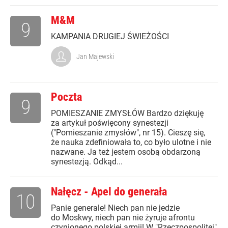
M&M
9
KAMPANIA DRUGIEJ ŚWIEŻOŚCI
Jan Majewski
Poczta
9
POMIESZANIE ZMYSŁÓW Bardzo dziękuję
za artykuł poświęcony synestezji
("Pomieszanie zmysłów", nr 15). Cieszę się,
że nauka zdefiniowała to, co było ulotne i nie
nazwane. Ja też jestem osobą obdarzoną
synestezją. Odkąd...
Nałęcz - Apel do generała
10
Panie generale! Niech pan nie jedzie
do Moskwy, niech pan nie żyruje afrontu
czynionego polskiej armii! W "Rzeczpospolitej"