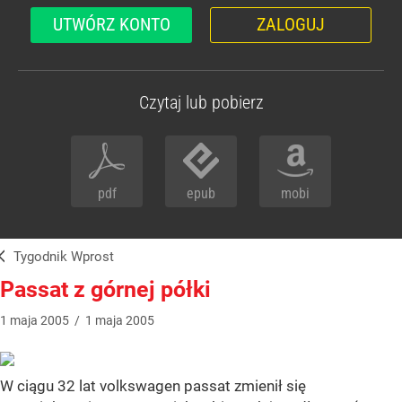
UTWÓRZ KONTO
ZALOGUJ
Czytaj lub pobierz
pdf
epub
mobi
Tygodnik Wprost
Passat z górnej półki
1
maja
2005
/
1
maja
2005
W ciągu 32 lat volkswagen passat zmienił się