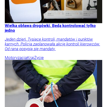
Wielka obława drogówki. Będą kontrolować tylko
jedno
Jeden dzień. Tysiące kontroli, mandatów i punktów
karnych. Policja zaplanowała akcję kontroli kierowców.
Od rana posypią się mandaty.
Motoryzacja
Kraj
Życie