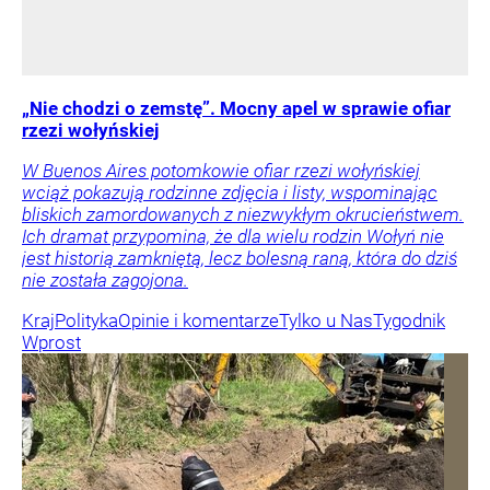
„Nie chodzi o zemstę”. Mocny apel w sprawie ofiar
rzezi wołyńskiej
W Buenos Aires potomkowie ofiar rzezi wołyńskiej
wciąż pokazują rodzinne zdjęcia i listy, wspominając
bliskich zamordowanych z niezwykłym okrucieństwem.
Ich dramat przypomina, że dla wielu rodzin Wołyń nie
jest historią zamkniętą, lecz bolesną raną, która do dziś
nie została zagojona.
Kraj
Polityka
Opinie i komentarze
Tylko u Nas
Tygodnik
Wprost