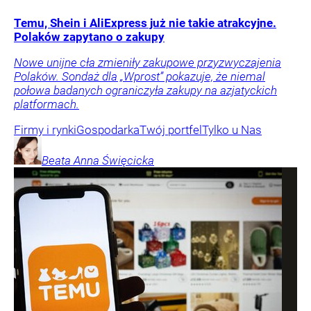
Temu, Shein i AliExpress już nie takie atrakcyjne.
Polaków zapytano o zakupy
Nowe unijne cła zmieniły zakupowe przyzwyczajenia
Polaków. Sondaż dla „Wprost” pokazuje, że niemal
połowa badanych ograniczyła zakupy na azjatyckich
platformach.
Firmy i rynki
Gospodarka
Twój portfel
Tylko u Nas
Beata Anna
Święcicka