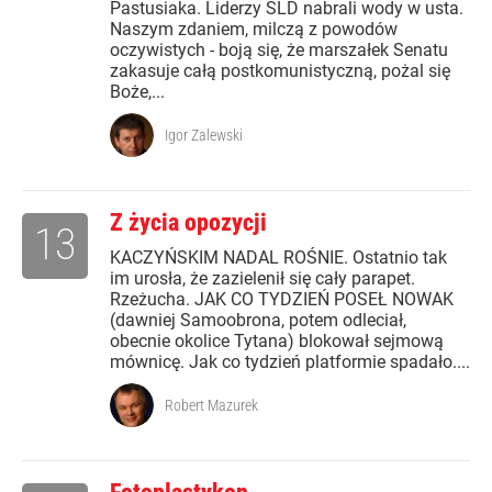
Pastusiaka. Liderzy SLD nabrali wody w usta.
Naszym zdaniem, milczą z powodów
oczywistych - boją się, że marszałek Senatu
zakasuje całą postkomunistyczną, pożal się
Boże,...
Igor Zalewski
Z życia opozycji
13
KACZYŃSKIM NADAL ROŚNIE. Ostatnio tak
im urosła, że zazielenił się cały parapet.
Rzeżucha. JAK CO TYDZIEŃ POSEŁ NOWAK
(dawniej Samoobrona, potem odleciał,
obecnie okolice Tytana) blokował sejmową
mównicę. Jak co tydzień platformie spadało....
Robert Mazurek