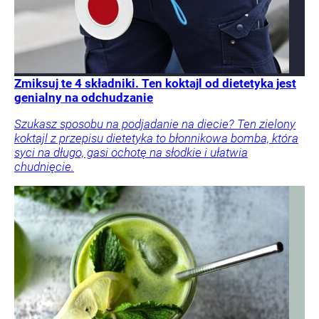
Zmiksuj te 4 składniki. Ten koktajl od dietetyka jest
genialny na odchudzanie
Szukasz sposobu na podjadanie na diecie? Ten zielony
koktajl z przepisu dietetyka to błonnikowa bomba, która
syci na długo, gasi ochotę na słodkie i ułatwia
chudnięcie.