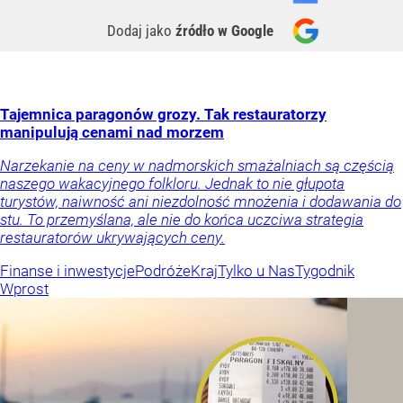
Dodaj jako
źródło w Google
Tajemnica paragonów grozy. Tak restauratorzy
manipulują cenami nad morzem
Narzekanie na ceny w nadmorskich smażalniach są częścią
naszego wakacyjnego folkloru. Jednak to nie głupota
turystów, naiwność ani niezdolność mnożenia i dodawania do
stu. To przemyślana, ale nie do końca uczciwa strategia
restauratorów ukrywających ceny.
Finanse i inwestycje
Podróże
Kraj
Tylko u Nas
Tygodnik
Wprost