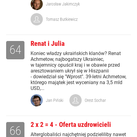
Jarosław Jakimczyk
Tomasz Butkiewicz
Renat i Julia
64
Koniec władzy ukraińskich klanów? Renat
Achmetow, najbogatszy Ukrainiec,
w tajemnicy opuścił kraj i w obawie przed
aresztowaniem ukrył się w Hiszpanii
- dowiedział się "Wprost". 39-letni Achmetow,
którego majątek jest wyceniany na 3,5 mld
USD,...
Jan Piński
Orest Sochar
2 x 2 = 4 - Oferta uzdrowicieli
66
Alterglobaliści najchętniej podzieliliby nawet