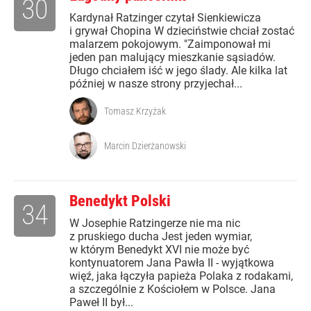
30
Kardynał Ratzinger czytał Sienkiewicza
i grywał Chopina W dzieciństwie chciał zostać
malarzem pokojowym. "Zaimponował mi
jeden pan malujący mieszkanie sąsiadów.
Długo chciałem iść w jego ślady. Ale kilka lat
później w nasze strony przyjechał...
Tomasz Krzyżak
Marcin Dzierżanowski
Benedykt Polski
34
W Josephie Ratzingerze nie ma nic
z pruskiego ducha Jest jeden wymiar,
w którym Benedykt XVI nie może być
kontynuatorem Jana Pawła II - wyjątkowa
więź, jaka łączyła papieża Polaka z rodakami,
a szczególnie z Kościołem w Polsce. Jana
Paweł II był...