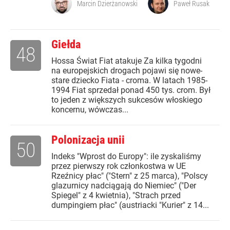
Marcin Dzierżanowski
Paweł Rusak
Giełda
48
Hossa Świat Fiat atakuje Za kilka tygodni
na europejskich drogach pojawi się nowe-
stare dziecko Fiata - croma. W latach 1985-
1994 Fiat sprzedał ponad 450 tys. crom. Był
to jeden z większych sukcesów włoskiego
koncernu, wówczas...
Polonizacja unii
50
Indeks "Wprost do Europy": ile zyskaliśmy
przez pierwszy rok członkostwa w UE
Rzeźnicy płac" ("Stern" z 25 marca), "Polscy
glazurnicy nadciągają do Niemiec" ("Der
Spiegel" z 4 kwietnia), "Strach przed
dumpingiem płac" (austriacki "Kurier" z 14...