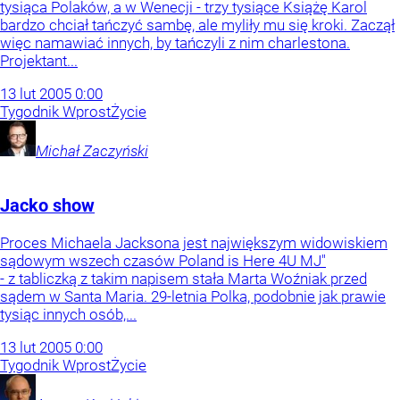
tysiąca Polaków, a w Wenecji - trzy tysiące Książę Karol
bardzo chciał tańczyć sambę, ale myliły mu się kroki. Zaczął
więc namawiać innych, by tańczyli z nim charlestona.
Projektant...
13
lut
2005
0:00
Tygodnik Wprost
Życie
Michał
Zaczyński
Jacko show
Proces Michaela Jacksona jest największym widowiskiem
sądowym wszech czasów Poland is Here 4U MJ"
- z tabliczką z takim napisem stała Marta Woźniak przed
sądem w Santa Maria. 29-letnia Polka, podobnie jak prawie
tysiąc innych osób,...
13
lut
2005
0:00
Tygodnik Wprost
Życie