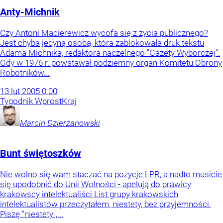
Anty-Michnik
Czy Antoni Macierewicz wycofa się z życia publicznego?
Jest chyba jedyną osobą, która zablokowała druk tekstu
Adama Michnika, redaktora naczelnego "Gazety Wyborczej".
Gdy w 1976 r. powstawał podziemny organ Komitetu Obrony
Robotników...
13
lut
2005
0:00
Tygodnik Wprost
Kraj
Marcin
Dzierżanowski
Bunt świętoszków
Nie wolno się wam staczać na pozycje LPR, a nadto musicie
się upodobnić do Unii Wolności - apelują do prawicy
krakowscy intelektualiści List grupy krakowskich
intelektualistów przeczytałem, niestety, bez przyjemności.
Piszę "niestety",...