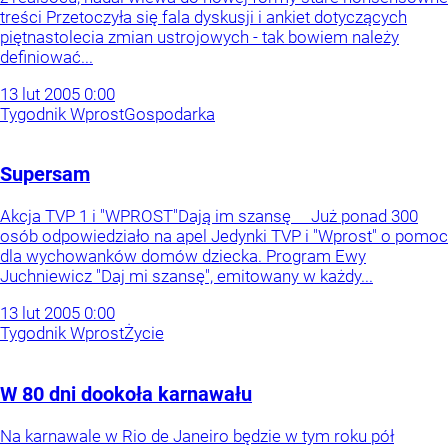
treści Przetoczyła się fala dyskusji i ankiet dotyczących
piętnastolecia zmian ustrojowych - tak bowiem należy
definiować...
13
lut
2005
0:00
Tygodnik Wprost
Gospodarka
Supersam
Akcja TVP 1 i "WPROST"Dają im szansę Już ponad 300
osób odpowiedziało na apel Jedynki TVP i "Wprost" o pomoc
dla wychowanków domów dziecka. Program Ewy
Juchniewicz "Daj mi szansę", emitowany w każdy...
13
lut
2005
0:00
Tygodnik Wprost
Życie
W 80 dni dookoła karnawału
Na karnawale w Rio de Janeiro będzie w tym roku pół