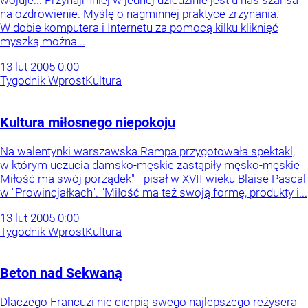
na ozdrowienie. Myślę o nagminnej praktyce zrzynania.
W dobie komputera i Internetu za pomocą kilku kliknięć
myszką można...
13
lut
2005
0:00
Tygodnik Wprost
Kultura
Kultura miłosnego niepokoju
Na walentynki warszawska Rampa przygotowała spektakl,
w którym uczucia damsko-męskie zastąpiły męsko-męskie
Miłość ma swój porządek" - pisał w XVII wieku Blaise Pascal
w "Prowincjałkach". "Miłość ma też swoją formę, produkty i...
13
lut
2005
0:00
Tygodnik Wprost
Kultura
Beton nad Sekwaną
Dlaczego Francuzi nie cierpią swego najlepszego reżysera