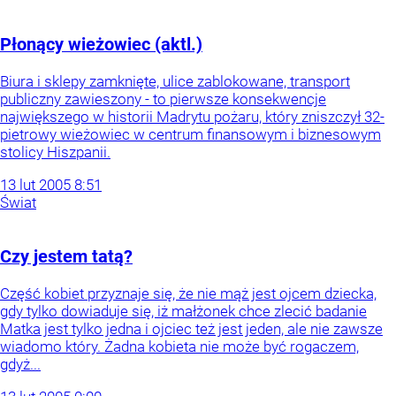
Płonący wieżowiec (aktl.)
Biura i sklepy zamknięte, ulice zablokowane, transport
publiczny zawieszony - to pierwsze konsekwencje
największego w historii Madrytu pożaru, który zniszczył 32-
pietrowy wieżowiec w centrum finansowym i biznesowym
stolicy Hiszpanii.
13
lut
2005
8:51
Świat
Czy jestem tatą?
Część kobiet przyznaje się, że nie mąż jest ojcem dziecka,
gdy tylko dowiaduje się, iż małżonek chce zlecić badanie
Matka jest tylko jedna i ojciec też jest jeden, ale nie zawsze
wiadomo który. Żadna kobieta nie może być rogaczem,
gdyż...