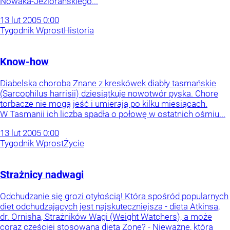
Nowaka-Jeziorańskiego...
13
lut
2005
0:00
Tygodnik Wprost
Historia
Know-how
Diabelska choroba Znane z kreskówek diabły tasmańskie
(Sarcophilus harrisii) dziesiątkuje nowotwór pyska. Chore
torbacze nie mogą jeść i umierają po kilku miesiącach.
W Tasmanii ich liczba spadła o połowę w ostatnich ośmiu...
13
lut
2005
0:00
Tygodnik Wprost
Życie
Strażnicy nadwagi
Odchudzanie się grozi otyłością! Która spośród popularnych
diet odchudzających jest najskuteczniejsza - dieta Atkinsa,
dr. Ornisha, Strażników Wagi (Weight Watchers), a może
coraz częściej stosowana dieta Zone? - Nieważne, którą