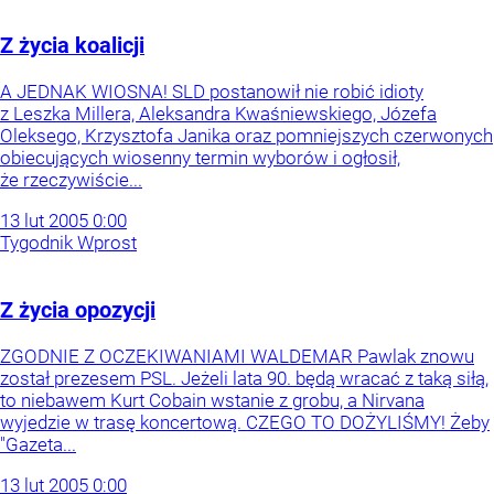
Z życia koalicji
A JEDNAK WIOSNA! SLD postanowił nie robić idioty
z Leszka Millera, Aleksandra Kwaśniewskiego, Józefa
Oleksego, Krzysztofa Janika oraz pomniejszych czerwonych
obiecujących wiosenny termin wyborów i ogłosił,
że rzeczywiście...
13
lut
2005
0:00
Tygodnik Wprost
Z życia opozycji
ZGODNIE Z OCZEKIWANIAMI WALDEMAR Pawlak znowu
został prezesem PSL. Jeżeli lata 90. będą wracać z taką siłą,
to niebawem Kurt Cobain wstanie z grobu, a Nirvana
wyjedzie w trasę koncertową. CZEGO TO DOŻYLIŚMY! Żeby
"Gazeta...
13
lut
2005
0:00