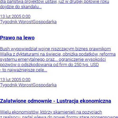
dla państwa projektów ustaw, już w drugiej połowie roku
dojdzie do skandalu...
13
lut
2005
0:00
Tygodnik Wprost
Gospodarka
Prawo na lewo
Bush wypowiedział wojnę niszczącym biznes prawnikom
Walka z dyktaturami na świecie, obniżka podatków, reforma
systemu emerytalnego oraz... ograniczenie wysokości
pozwów o odszkodowania od firm do 250 tys. USD
- to najważniejsze cele...
13
lut
2005
0:00
Tygodnik Wprost
Gospodarka
Załatwione odmownie - Lustracja ekonomiczna
Wielu ekonomistów, którzy skamienieli na pozycjach
z realsocu, nadal wlewa do nowej formy stare nonsensowne