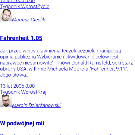
13
lut
2005
0:00
Tygodnik Wprost
Życie
Mariusz
Cieślik
Fahrenheit 1.05
Jak przeciwnicy ujawnienia teczek bezpieki manipulują
opinią publiczną Wybieranie i likwidowanie celów jest
naprawdę niesamowite" - mówi Donald Rumsfeld, sekretarz
obrony USA, w filmie Michaela Moore`a "Fahrenheit 9.11".
Jego słowa...
13
lut
2005
0:00
Tygodnik Wprost
Kraj
Marcin
Dzierżanowski
W podwójnej roli