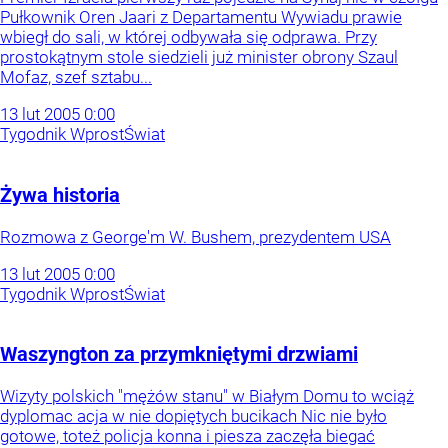
Pułkownik Oren Jaari z Departamentu Wywiadu prawie
wbiegł do sali, w której odbywała się odprawa. Przy
prostokątnym stole siedzieli już minister obrony Szaul
Mofaz, szef sztabu...
13
lut
2005
0:00
Tygodnik Wprost
Świat
Żywa historia
Rozmowa z George'm W. Bushem, prezydentem USA
13
lut
2005
0:00
Tygodnik Wprost
Świat
Waszyngton za przymkniętymi drzwiami
Wizyty polskich "mężów stanu" w Białym Domu to wciąż
dyplomac acja w nie dopiętych bucikach Nic nie było
gotowe, toteż policja konna i piesza zaczęła biegać