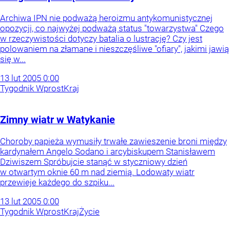
Archiwa IPN nie podważą heroizmu antykomunistycznej
opozycji, co najwyżej podważą status "towarzystwa" Czego
w rzeczywistości dotyczy batalia o lustrację? Czy jest
polowaniem na złamane i nieszczęśliwe "ofiary", jakimi jawią
się w...
13
lut
2005
0:00
Tygodnik Wprost
Kraj
Zimny wiatr w Watykanie
Choroby papieża wymusiły trwałe zawieszenie broni między
kardynałem Angelo Sodano i arcybiskupem Stanisławem
Dziwiszem Spróbujcie stanąć w styczniowy dzień
w otwartym oknie 60 m nad ziemią. Lodowaty wiatr
przewieje każdego do szpiku...
13
lut
2005
0:00
Tygodnik Wprost
Kraj
Życie