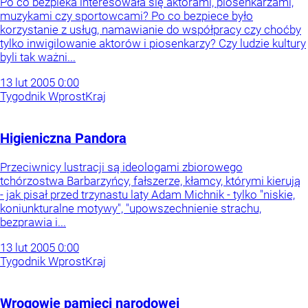
Po co bezpieka interesowała się aktorami, piosenkarzami,
muzykami czy sportowcami? Po co bezpiece było
korzystanie z usług, namawianie do współpracy czy choćby
tylko inwigilowanie aktorów i piosenkarzy? Czy ludzie kultury
byli tak ważni...
13
lut
2005
0:00
Tygodnik Wprost
Kraj
Higieniczna Pandora
Przeciwnicy lustracji są ideologami zbiorowego
tchórzostwa Barbarzyńcy, fałszerze, kłamcy, którymi kierują
- jak pisał przed trzynastu laty Adam Michnik - tylko "niskie,
koniunkturalne motywy", "upowszechnienie strachu,
bezprawia i...
13
lut
2005
0:00
Tygodnik Wprost
Kraj
Wrogowie pamięci narodowej