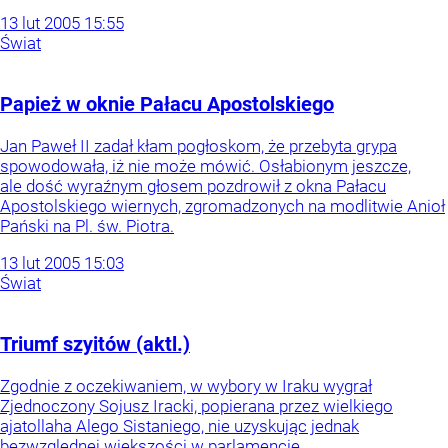
13
lut
2005
15:55
Świat
Papież w oknie Pałacu Apostolskiego
Jan Paweł II zadał kłam pogłoskom, że przebyta grypa
spowodowała, iż nie może mówić. Osłabionym jeszcze,
ale dość wyraźnym głosem pozdrowił z okna Pałacu
Apostolskiego wiernych, zgromadzonych na modlitwie Anioł
Pański na Pl. św. Piotra.
13
lut
2005
15:03
Świat
Triumf szyitów (aktl.)
Zgodnie z oczekiwaniem, w wybory w Iraku wygrał
Zjednoczony Sojusz Iracki, popierana przez wielkiego
ajatollaha Alego Sistaniego, nie uzyskując jednak
bezwzględnej większości w parlamencie.