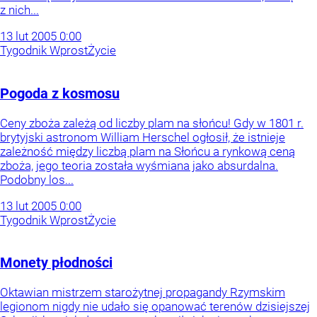
z nich...
13
lut
2005
0:00
Tygodnik Wprost
Życie
Pogoda z kosmosu
Ceny zboża zależą od liczby plam na słońcu! Gdy w 1801 r.
brytyjski astronom William Herschel ogłosił, że istnieje
zależność między liczbą plam na Słońcu a rynkową ceną
zboża, jego teoria została wyśmiana jako absurdalna.
Podobny los...
13
lut
2005
0:00
Tygodnik Wprost
Życie
Monety płodności
Oktawian mistrzem starożytnej propagandy Rzymskim
legionom nigdy nie udało się opanować terenów dzisiejszej