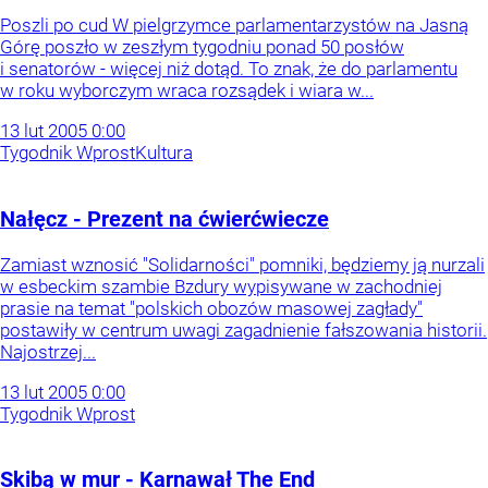
Poszli po cud W pielgrzymce parlamentarzystów na Jasną
Górę poszło w zeszłym tygodniu ponad 50 posłów
i senatorów - więcej niż dotąd. To znak, że do parlamentu
w roku wyborczym wraca rozsądek i wiara w...
13
lut
2005
0:00
Tygodnik Wprost
Kultura
Nałęcz - Prezent na ćwierćwiecze
Zamiast wznosić "Solidarności" pomniki, będziemy ją nurzali
w esbeckim szambie Bzdury wypisywane w zachodniej
prasie na temat "polskich obozów masowej zagłady"
postawiły w centrum uwagi zagadnienie fałszowania historii.
Najostrzej...
13
lut
2005
0:00
Tygodnik Wprost
Skibą w mur - Karnawał The End