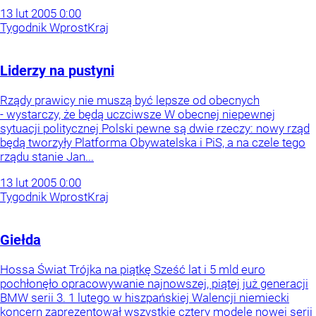
13
lut
2005
0:00
Tygodnik Wprost
Kraj
Liderzy na pustyni
Rządy prawicy nie muszą być lepsze od obecnych
- wystarczy, że będą uczciwsze W obecnej niepewnej
sytuacji politycznej Polski pewne są dwie rzeczy: nowy rząd
będą tworzyły Platforma Obywatelska i PiS, a na czele tego
rządu stanie Jan...
13
lut
2005
0:00
Tygodnik Wprost
Kraj
Giełda
Hossa Świat Trójka na piątkę Sześć lat i 5 mld euro
pochłonęło opracowywanie najnowszej, piątej już generacji
BMW serii 3. 1 lutego w hiszpańskiej Walencji niemiecki
koncern zaprezentował wszystkie cztery modele nowej serii