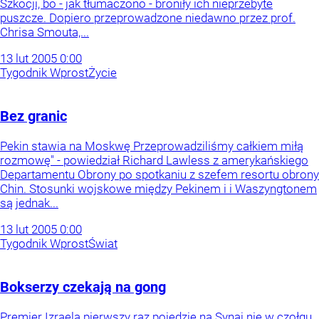
Szkocji, bo - jak tłumaczono - broniły ich nieprzebyte
puszcze. Dopiero przeprowadzone niedawno przez prof.
Chrisa Smouta,...
13
lut
2005
0:00
Tygodnik Wprost
Życie
Bez granic
Pekin stawia na Moskwę Przeprowadziliśmy całkiem miłą
rozmowę" - powiedział Richard Lawless z amerykańskiego
Departamentu Obrony po spotkaniu z szefem resortu obrony
Chin. Stosunki wojskowe między Pekinem i i Waszyngtonem
są jednak...
13
lut
2005
0:00
Tygodnik Wprost
Świat
Bokserzy czekają na gong
Premier Izraela pierwszy raz pojedzie na Synaj nie w czołgu