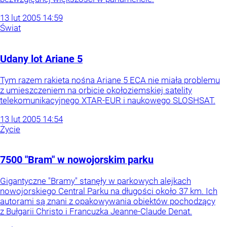
13
lut
2005
14:59
Świat
Udany lot Ariane 5
Tym razem rakieta nośna Ariane 5 ECA nie miała problemu
z umieszczeniem na orbicie okołoziemskiej satelity
telekomunikacyjnego XTAR-EUR i naukowego SLOSHSAT.
13
lut
2005
14:54
Życie
7500 "Bram" w nowojorskim parku
Gigantyczne "Bramy" stanęły w parkowych alejkach
nowojorskiego Central Parku na długości około 37 km. Ich
autorami są znani z opakowywania obiektów pochodzący
z Bułgarii Christo i Francuzka Jeanne-Claude Denat.