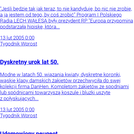
"Jeśli będzie tak jak teraz, to nie kandyduję, bo nic nie zrobię,
a ja jestem od tego, by coś zrobić" Program I Polskiego
Radia LECH WAŁĘSA były prezydent RP "Europa przypomina
podstarzałą hipiskę, która...
13
lut
2005
0:00
Tygodnik Wprost
Dyskretny urok lat 50.
Modne w latach 50. wiązania kwiaty, dyskretne koronki,
wąskie klapy damskich żakietów przechwyciła do swej
kolekcji firma DanHen. Kompletom żakietów ze spodniami
lub spódnicami towarzyszą koszule i bluzki uszyte
z połyskujących...
13
lut
2005
0:00
Tygodnik Wprost
Udomowiony peugeot