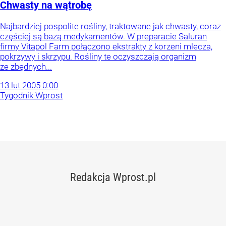
Chwasty na wątrobę
Najbardziej pospolite rośliny, traktowane jak chwasty, coraz
częściej są bazą medykamentów. W preparacie Saluran
firmy Vitapol Farm połączono ekstrakty z korzeni mlecza,
pokrzywy i skrzypu. Rośliny te oczyszczają organizm
ze zbędnych...
13
lut
2005
0:00
Tygodnik Wprost
Redakcja Wprost.pl