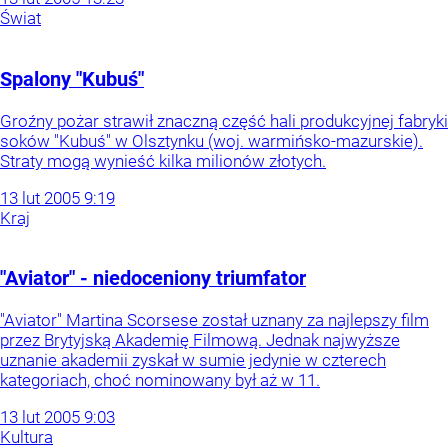
Świat
Spalony "Kubuś"
Groźny pożar strawił znaczną część hali produkcyjnej fabryki
soków "Kubuś" w Olsztynku (woj. warmińsko-mazurskie).
Straty mogą wynieść kilka milionów złotych.
13
lut
2005
9:19
Kraj
"Aviator" - niedoceniony triumfator
"Aviator" Martina Scorsese został uznany za najlepszy film
przez Brytyjską Akademię Filmową. Jednak najwyższe
uznanie akademii zyskał w sumie jedynie w czterech
kategoriach, choć nominowany był aż w 11.
13
lut
2005
9:03
Kultura