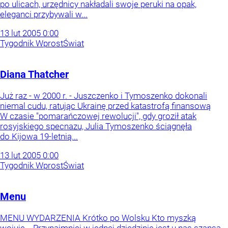
po ulicach, urzędnicy nakładali swoje peruki na opak,
eleganci przybywali w...
13
lut
2005
0:00
Tygodnik Wprost
Świat
Diana Thatcher
Już raz - w 2000 r. - Juszczenko i Tymoszenko dokonali
niemal cudu, ratując Ukrainę przed katastrofą finansową
W czasie "pomarańczowej rewolucji", gdy groził atak
rosyjskiego specnazu, Julia Tymoszenko ściągnęła
do Kijowa 19-letnią...
13
lut
2005
0:00
Tygodnik Wprost
Świat
Menu
MENU WYDARZENIA Krótko po Wolsku Kto myszką
wojuje... Przynajmniej w jednej dziedzinie jest u nas szansa