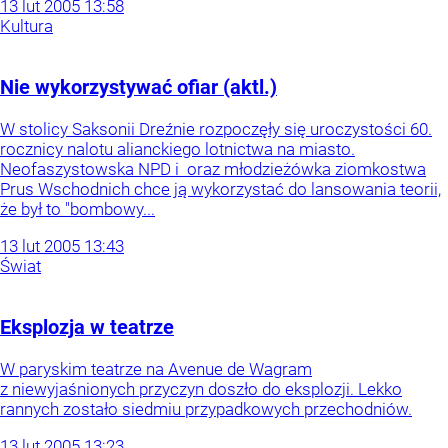
13
lut
2005
13:58
Kultura
Nie wykorzystywać ofiar (aktl.)
W stolicy Saksonii Dreźnie rozpoczęły się uroczystości 60.
rocznicy nalotu alianckiego lotnictwa na miasto.
Neofaszystowska NPD i oraz młodzieżówka ziomkostwa
Prus Wschodnich chce ją wykorzystać do lansowania teorii,
że był to "bombowy...
13
lut
2005
13:43
Świat
Eksplozja w teatrze
W paryskim teatrze na Avenue de Wagram
z niewyjaśnionych przyczyn doszło do eksplozji. Lekko
rannych zostało siedmiu przypadkowych przechodniów.
13
lut
2005
13:23