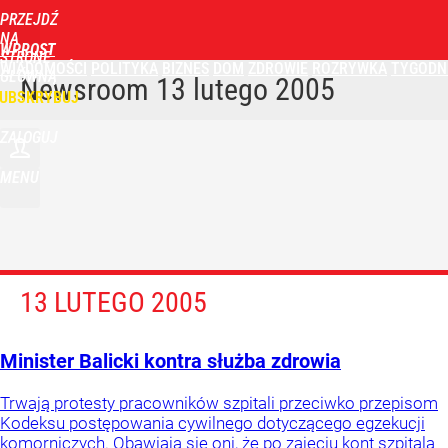
PRZEJDŹ
NA
WPROST
STRONĘ
WIADOMOŚCI
POLITYKA
BIZNES
DOM
ZDROWIE
ROZRYWKA
TYGODN
GŁÓWNĄ
Newsroom
13 lutego 2005
UBSKRYBUJ
ZALOGUJ
MENU
13 LUTEGO 2005
Minister Balicki kontra służba zdrowia
Trwają protesty pracowników szpitali przeciwko przepisom
Kodeksu postępowania cywilnego dotyczącego egzekucji
komorniczych. Obawiają się oni, że po zajęciu kont szpitala