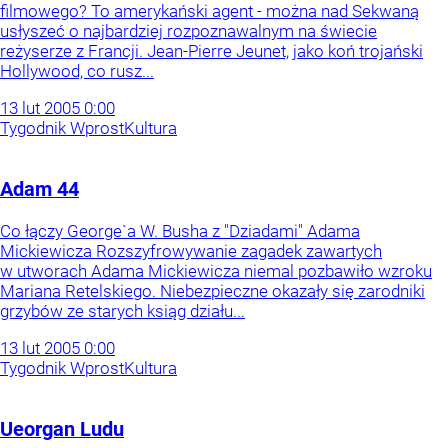
filmowego? To amerykański agent - można nad Sekwaną
usłyszeć o najbardziej rozpoznawalnym na świecie
reżyserze z Francji. Jean-Pierre Jeunet, jako koń trojański
Hollywood, co rusz...
13
lut
2005
0:00
Tygodnik Wprost
Kultura
Adam 44
Co łączy George`a W. Busha z "Dziadami" Adama
Mickiewicza Rozszyfrowywanie zagadek zawartych
w utworach Adama Mickiewicza niemal pozbawiło wzroku
Mariana Retelskiego. Niebezpieczne okazały się zarodniki
grzybów ze starych ksiąg działu...
13
lut
2005
0:00
Tygodnik Wprost
Kultura
Ueorgan Ludu