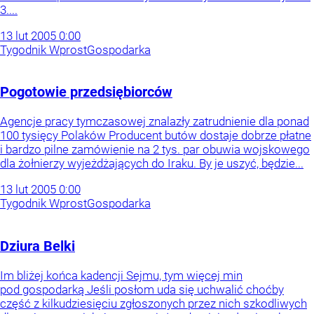
3....
13
lut
2005
0:00
Tygodnik Wprost
Gospodarka
Pogotowie przedsiębiorców
Agencje pracy tymczasowej znalazły zatrudnienie dla ponad
100 tysięcy Polaków Producent butów dostaje dobrze płatne
i bardzo pilne zamówienie na 2 tys. par obuwia wojskowego
dla żołnierzy wyjeżdżających do Iraku. By je uszyć, będzie...
13
lut
2005
0:00
Tygodnik Wprost
Gospodarka
Dziura Belki
Im bliżej końca kadencji Sejmu, tym więcej min
pod gospodarką Jeśli posłom uda się uchwalić choćby
część z kilkudziesięciu zgłoszonych przez nich szkodliwych