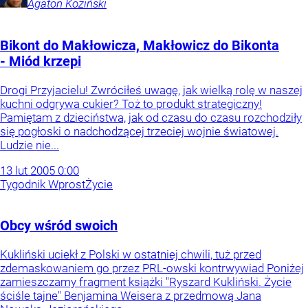
Agaton
Koziński
Bikont do Makłowicza, Makłowicz do Bikonta
- Miód krzepi
Drogi Przyjacielu! Zwróciłeś uwagę, jak wielką rolę w naszej
kuchni odgrywa cukier? Toż to produkt strategiczny!
Pamiętam z dzieciństwa, jak od czasu do czasu rozchodziły
się pogłoski o nadchodzącej trzeciej wojnie światowej.
Ludzie nie...
13
lut
2005
0:00
Tygodnik Wprost
Życie
Obcy wśród swoich
Kukliński uciekł z Polski w ostatniej chwili, tuż przed
zdemaskowaniem go przez PRL-owski kontrwywiad Poniżej
zamieszczamy fragment książki "Ryszard Kukliński. Życie
ściśle tajne" Benjamina Weisera z przedmową Jana