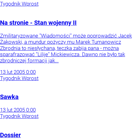
Tygodnik Wprost
Na stronie - Stan wojenny II
Zmilitaryzowane "Wiadomości" może poprowadzić Jacek
Żakowski, a mundur pożyczy mu Marek Tumanowicz
Zbrodnia to niesłychana, teczka zabija pana - można
sparafrazować "Lilije" Mickiewicza. Dawno nie było tak
zbrodniczej formacji jak...
13
lut
2005
0:00
Tygodnik Wprost
Sawka
13
lut
2005
0:00
Tygodnik Wprost
Dossier