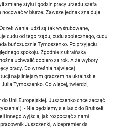
i zmianę stylu i godzin pracy urzędu szefa
ię nocować w biurze. Zawsze jednak znajduje
. Oczekiwania ludzi są tak wyśrubowane,
kuje cudu od tego rządu, cudu społecznego, cudu
wiada buńczucznie Tymoszenko. Po przyjęciu
ędnego spokoju. Zgodnie z ukraińską
można uchwalić dopiero za rok. A że wybory
ęcy pracy. Do września najwięcej
ucji najsilniejszym graczem na ukraińskiej
l Julia Tymoszenko. Co więcej, twierdzi,
y do Unii Europejskiej. Juszczenko chce zacząć
zenia!). - Nie będziemy się łasić do Brukseli
ieli innego wyjścia, jak rozpocząć z nami
ółpracownik Juszczenki, wicepremier ds.