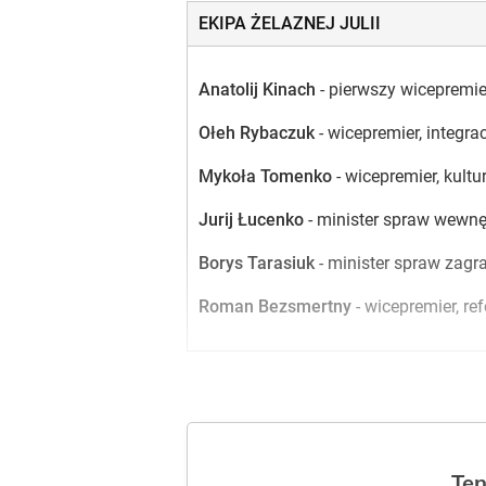
EKIPA ŻELAZNEJ JULII
Anatolij Kinach
- pierwszy wicepremie
Ołeh Rybaczuk
- wicepremier, integra
Mykoła Tomenko
- wicepremier, kultu
Jurij Łucenko
- minister spraw wewnę
Borys Tarasiuk
- minister spraw zagr
Roman Bezsmertny
- wicepremier, re
Ten