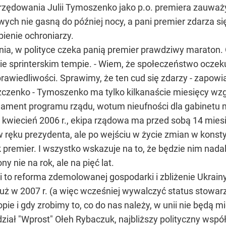
rzędowania Julii Tymoszenko jako p.o. premiera zauważyl
ych nie gasną do później nocy, a pani premier zdarza s
ienie ochroniarzy.
ienia, w polityce czeka panią premier prawdziwy maraton
ście sprinterskim tempie. - Wiem, że społeczeństwo ocze
prawiedliwości. Sprawimy, że ten cud się zdarzy - zapo
enko - Tymoszenko ma tylko kilkanaście miesięcy wzgl
arlament programu rządu, wotum nieufności dla gabinetu 
wiecień 2006 r., ekipa rządowa ma przed sobą 14 miesi
ręku prezydenta, ale po wejściu w życie zmian w konstyt
ak premier. I wszystko wskazuje na to, że będzie nim nada
ny nie na rok, ale na pięć lat.
i to reforma zdemolowanej gospodarki i zbliżenie Ukrain
ż w 2007 r. (a więc wcześniej wywalczyć status stowarzys
ropie i gdy zrobimy to, co do nas należy, w unii nie będą m
dział "Wprost" Ołeh Rybaczuk, najbliższy polityczny wsp