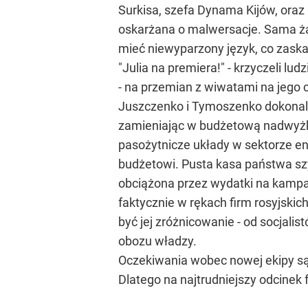
Surkisa, szefa Dynama Kijów, oraz
oskarżana o malwersacje. Sama żą
mieć niewyparzony język, co zaskar
"Julia na premiera!" - krzyczeli l
- na przemian z wiwatami na jego 
Juszczenko i Tymoszenko dokonali 
zamieniając w budżetową nadwyżkę 
pasożytnicze układy w sektorze en
budżetowi. Pusta kasa państwa sz
obciążona przez wydatki na kampa
faktycznie w rękach firm rosyjskic
być jej zróżnicowanie - od socjalis
obozu władzy.
Oczekiwania wobec nowej ekipy są
Dlatego na najtrudniejszy odcinek