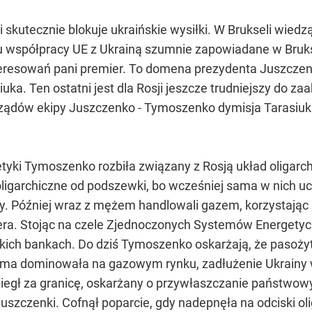
ji skutecznie blokuje ukraińskie wysiłki. W Brukseli wiedz
nu współpracy UE z Ukrainą szumnie zapowiadane w Bruks
teresowań pani premier. To domena prezydenta Juszczen
ka. Ten ostatni jest dla Rosji jeszcze trudniejszy do z
 rządów ekipy Juszczenko - Tymoszenko dymisja Tarasi
tyki Tymoszenko rozbiła związany z Rosją układ oligarc
oligarchiczne od podszewki, bo wcześniej sama w nich uc
my. Później wraz z mężem handlowali gazem, korzystając 
a. Stojąc na czele Zjednoczonych Systemów Energetyczny
ich bankach. Do dziś Tymoszenko oskarżają, że pasoży
 firma dominowała na gazowym rynku, zadłużenie Ukrainy w
biegł za granicę, oskarżany o przywłaszczanie państwow
szczenki. Cofnął poparcie, gdy nadepnęła na odciski o