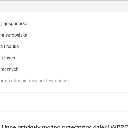
r, gospodarka
cja europejska
ra i nauka
trznych
anicznych
forma administracyjno -terytorialna
 i inne artykuły można przeczytać dzięki WP