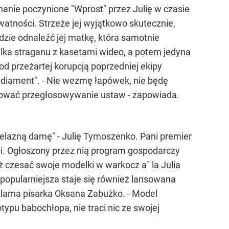
nanie poczynione "Wprost" przez Julię w czasie
atności. Strzeże jej wyjątkowo skutecznie,
dzie odnaleźć jej matkę, która samotnie
lka straganu z kasetami wideo, a potem jedyna
 od przeżartej korupcją poprzedniej ekipy
k diament". - Nie wezmę łapówek, nie będę
kupować przegłosowywanie ustaw - zapowiada.
"żelazną damę" - Julię Tymoszenko. Pani premier
i. Ogłoszony przez nią program gospodarczy
uż czesać swoje modelki w warkocz a` la Julia
popularniejsza staje się również lansowana
pularna pisarka Oksana Zabużko. - Model
typu babochłopa, nie traci nic ze swojej