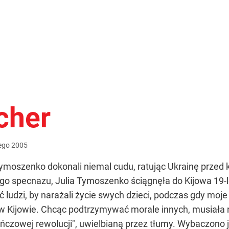
cher
ego
2005
i Tymoszenko dokonali niemal cudu, ratując Ukrainę prze
iego specnazu, Julia Tymoszenko ściągnęła do Kijowa 19-l
ludzi, by narażali życie swych dzieci, podczas gdy moje
w Kijowie. Chcąc podtrzymywać morale innych, musiała n
zowej rewolucji", uwielbianą przez tłumy. Wybaczono jej