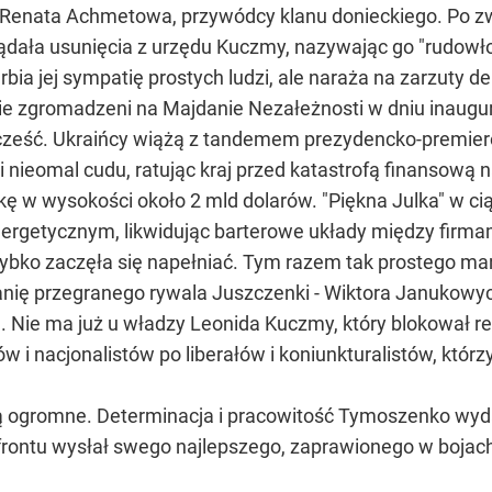
 Renata Achmetowa, przywódcy klanu donieckiego. Po zwoln
dała usunięcia z urzędu Kuczmy, nazywając go "rudowł
bia jej sympatię prostych ludzi, ale naraża na zarzuty d
udzie zgromadzeni na Majdanie Nezałeżnosti w dniu inaugu
cześć. Ukraińcy wiążą z tandemem prezydencko-premierow
nieomal cudu, ratując kraj przed katastrofą finansową n
w wysokości około 2 mld dolarów. "Piękna Julka" w ciąg
ergetycznym, likwidując barterowe układy między firmam
ybko zaczęła się napełniać. Tym razem tak prostego man
nię przegranego rywala Juszczenki - Wiktora Janukowyc
h. Nie ma już u władzy Leonida Kuczmy, który blokował r
tów i nacjonalistów po liberałów i koniunkturalistów, któ
 ogromne. Determinacja i pracowitość Tymoszenko wydaj
 frontu wysłał swego najlepszego, zaprawionego w bojach