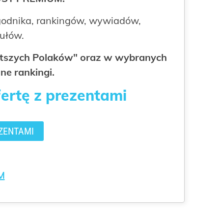
odnika, rankingów, wywiadów,
kułów.
gatszych Polaków" oraz w wybranych
ne rankingi.
fertę z prezentami
ZENTAMI
M