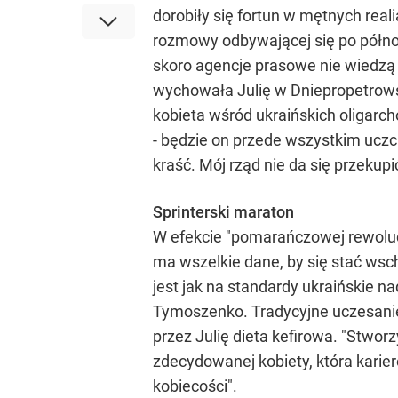
dorobiły się fortun w mętnych rea
rozmowy odbywającej się po północ
skoro agencje prasowe nie wiedzą 
wychowała Julię w Dniepropetrows
kobieta wśród ukraińskich oligarch
- będzie on przede wszystkim uczc
kraść. Mój rząd nie da się przeku
Sprinterski maraton
W efekcie "pomarańczowej rewolucji
ma wszelkie dane, by się stać ws
jest jak na standardy ukraińskie n
Tymoszenko. Tradycyjne uczesanie 
przez Julię dieta kefirowa. "Stwor
zdecydowanej kobiety, która karier
kobiecości".