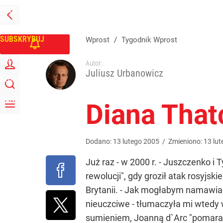
PRZEJDŹ
Udostępnij
0
Skomentuj
NA
WPROST
STRONĘ
GŁÓWNĄ
SUBSKRYBUJ
Wprost
/
Tygodnik Wprost
ZALOGUJ
Autor:
Juliusz Urbanowicz
SZUKAJ
MENU
Diana That
Dodano:
13
lutego
2005
/
Zmieniono:
13
lut
Już raz - w 2000 r. - Juszczenko 
rewolucji", gdy groził atak rosyjsk
Brytanii. - Jak mogłabym namawiać 
nieuczciwe - tłumaczyła mi wtedy 
sumieniem, Joanną d`Arc "pomarańc