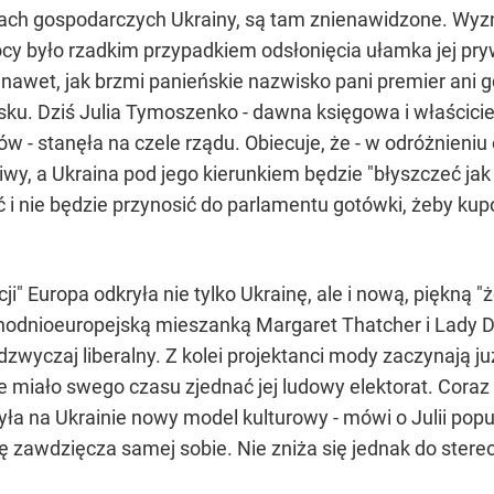
liach gospodarczych Ukrainy, są tam znienawidzone. Wyz
y było rzadkim przypadkiem odsłonięcia ułamka jej pryw
nawet, jak brzmi panieńskie nazwisko pani premier ani g
ku. Dziś Julia Tymoszenko - dawna księgowa i właścicie
ów - stanęła na czele rządu. Obiecuje, że - w odróżnieniu
iwy, a Ukraina pod jego kierunkiem będzie "błyszczeć ja
pić i nie będzie przynosić do parlamentu gotówki, żeby 
" Europa odkryła nie tylko Ukrainę, ale i nową, piękną 
chodnioeuropejską mieszanką Margaret Thatcher i Lady D
adzwyczaj liberalny. Z kolei projektanci mody zaczynają j
miało swego czasu zjednać jej ludowy elektorat. Coraz 
zyła na Ukrainie nowy model kulturowy - mówi o Julii po
ę zawdzięcza samej sobie. Nie zniża się jednak do stereo