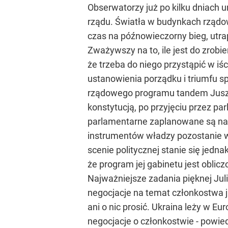
Obserwatorzy już po kilku dniach u
rządu. Światła w budynkach rządow
czas na późnowieczorny bieg, utrap
Zważywszy na to, ile jest do zrob
że trzeba do niego przystąpić w i
ustanowienia porządku i triumfu s
rządowego programu tandem Juszcz
konstytucją, po przyjęciu przez p
parlamentarne zaplanowane są na k
instrumentów władzy pozostanie w 
scenie politycznej stanie się jedn
że program jej gabinetu jest obliczo
Najważniejsze zadania pięknej Juli
negocjacje na temat członkostwa ju
ani o nic prosić. Ukraina leży w Eu
negocjacje o członkostwie - powie