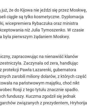
ą już, że do Kijowa nie jeździ się przez Moskwę,
eli ciągle są tylko kosmetyczne. Dyplomacja
ki, wicepremiera Rybaczuka oraz ministra
aakceptowania niż Julia Tymoszenko. W czasie
uka była pierwszym żądaniem Moskwy.
hiczny, zapracowując na nienawiść klanów
zestniczyła. Zaczynała od zera, handlując
z protekcji Pawła Łazarenki, gubernatora
ch zarobili miliony dolarów, z których część
towała na państwowym majątku, choć nikt
obec Rosji z tego tytułu znacznie spadło.
ych funduszy. Kuczma zgodził się jednak
ligarchów związanych z prezydentem, Hryhorija