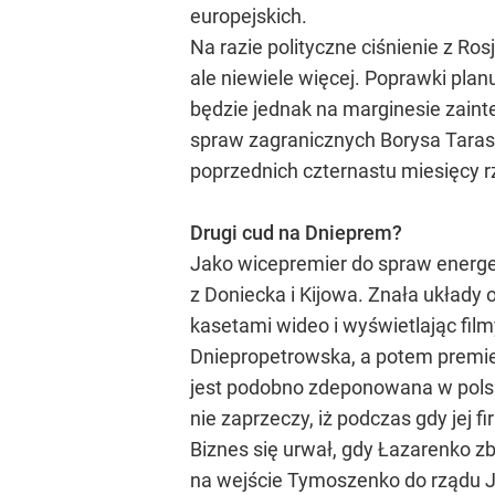
europejskich.
Na razie polityczne ciśnienie z Ros
ale niewiele więcej. Poprawki pla
będzie jednak na marginesie zain
spraw zagranicznych Borysa Tarasiu
poprzednich czternastu miesięcy
Drugi cud na Dnieprem?
Jako wicepremier do spraw energe
z Doniecka i Kijowa. Znała układy 
kasetami wideo i wyświetlając fil
Dniepropetrowska, a potem premier
jest podobno zdeponowana w polsk
nie zaprzeczy, iż podczas gdy jej
Biznes się urwał, gdy Łazarenko z
na wejście Tymoszenko do rządu Ju