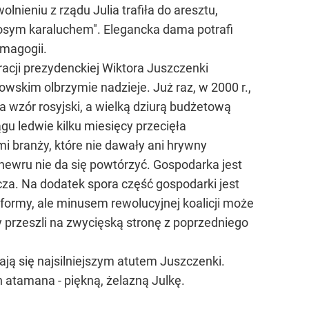
ieniu z rządu Julia trafiła do aresztu,
osym karaluchem". Elegancka dama potrafi
emagogii.
racji prezydenckiej Wiktora Juszczenki
skim olbrzymie nadzieje. Już raz, w 2000 r.,
a wzór rosyjski, a wielką dziurą budżetową
u ledwie kilku miesięcy przecięła
i branży, które nie dawały ani hrywny
ewru nie da się powtórzyć. Gospodarka jest
za. Na dodatek spora część gospodarki jest
eformy, ale minusem rewolucyjnej koalicji może
rzy przeszli na zwycięską stronę z poprzedniego
ą się najsilniejszym atutem Juszczenki.
 atamana - piękną, żelazną Julkę.