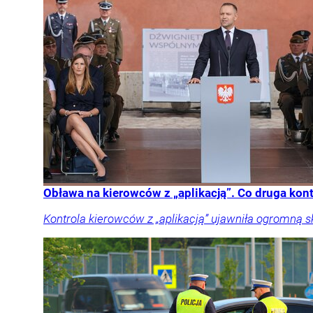
Obława na kierowców z „aplikacją”. Co druga kon
Kontrola kierowców z „aplikacją” ujawniła ogromną 