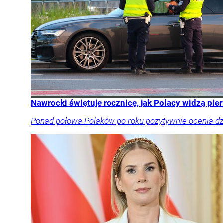
Nawrocki świętuje rocznicę, jak Polacy widzą pi
Ponad połowa Polaków po roku pozytywnie ocenia dzi