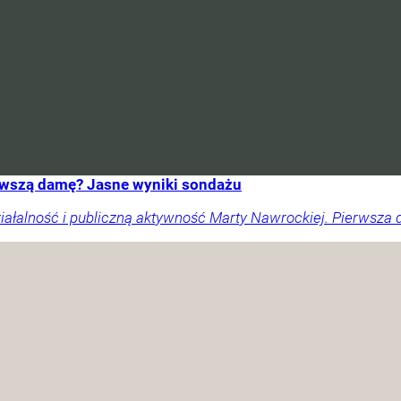
erwszą damę? Jasne wyniki sondażu
ałalność i publiczną aktywność Marty Nawrockiej. Pierwsza 