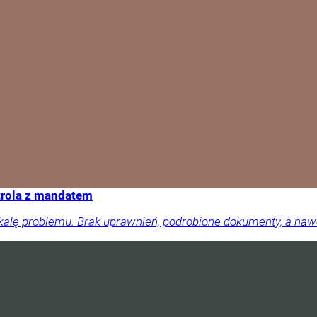
trola z mandatem
skalę problemu. Brak uprawnień, podrobione dokumenty, a na