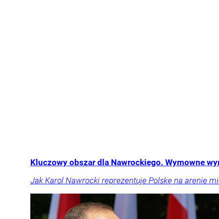
Kluczowy obszar dla Nawrockiego. Wymowne wy
Jak Karol Nawrocki reprezentuje Polskę na arenie 