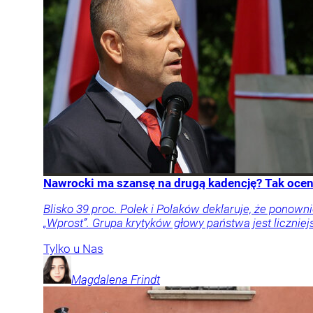
Nawrocki ma szansę na drugą kadencję? Tak oceni
Blisko 39 proc. Polek i Polaków deklaruje, że pon
„Wprost”. Grupa krytyków głowy państwa jest liczniej
Tylko u Nas
Magdalena
Frindt