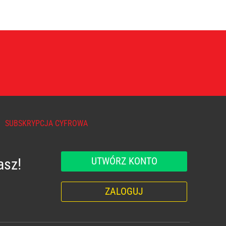
SUBSKRYPCJA CYFROWA
UTWÓRZ KONTO
asz!
ZALOGUJ