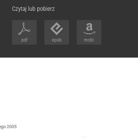
Czytaj lub pobierz
pdf
epub
mobi
ego
2005