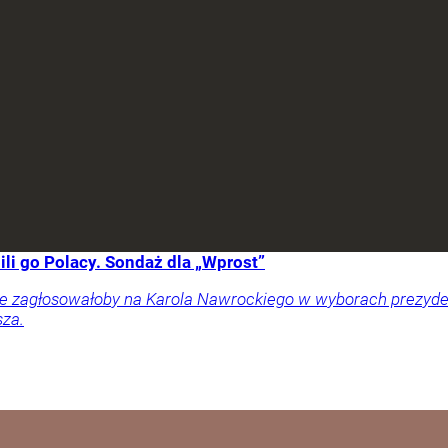
li go Polacy. Sondaż dla „Wprost”
ownie zagłosowałoby na Karola Nawrockiego w wyborach prezy
sza.