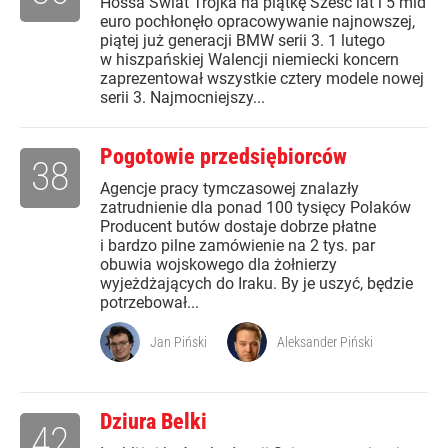
Hossa Świat Trójka na piątkę Sześć lat i 5 mld
euro pochłonęło opracowywanie najnowszej,
piątej już generacji BMW serii 3. 1 lutego
w hiszpańskiej Walencji niemiecki koncern
zaprezentował wszystkie cztery modele nowej
serii 3. Najmocniejszy...
Pogotowie przedsiębiorców
38
Agencje pracy tymczasowej znalazły
zatrudnienie dla ponad 100 tysięcy Polaków
Producent butów dostaje dobrze płatne
i bardzo pilne zamówienie na 2 tys. par
obuwia wojskowego dla żołnierzy
wyjeżdżających do Iraku. By je uszyć, będzie
potrzebował...
Jan Piński
Aleksander Piński
Dziura Belki
42