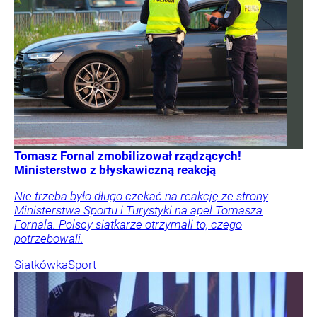
Tomasz Fornal zmobilizował rządzących!
Ministerstwo z błyskawiczną reakcją
Nie trzeba było długo czekać na reakcję ze strony
Ministerstwa Sportu i Turystyki na apel Tomasza
Fornala. Polscy siatkarze otrzymali to, czego
potrzebowali.
Siatkówka
Sport