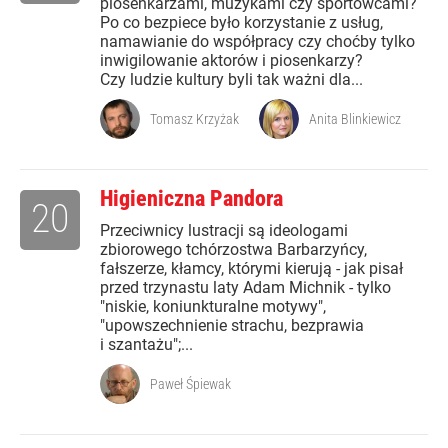
piosenkarzami, muzykami czy sportowcami?
Po co bezpiece było korzystanie z usług,
namawianie do współpracy czy choćby tylko
inwigilowanie aktorów i piosenkarzy?
Czy ludzie kultury byli tak ważni dla...
Tomasz Krzyżak
Anita Blinkiewicz
Higieniczna Pandora
20
Przeciwnicy lustracji są ideologami
zbiorowego tchórzostwa Barbarzyńcy,
fałszerze, kłamcy, którymi kierują - jak pisał
przed trzynastu laty Adam Michnik - tylko
"niskie, koniunkturalne motywy",
"upowszechnienie strachu, bezprawia
i szantażu";...
Paweł Śpiewak