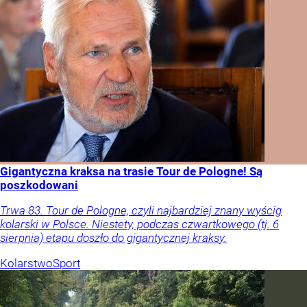
Gigantyczna kraksa na trasie Tour de Pologne! Są
poszkodowani
Trwa 83. Tour de Pologne, czyli najbardziej znany wyścig
kolarski w Polsce. Niestety, podczas czwartkowego (tj. 6
sierpnia) etapu doszło do gigantycznej kraksy.
Kolarstwo
Sport