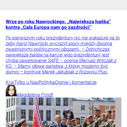
Wrze po roku Nawrockiego. „Największa hańba”
kontra „Cała Europa nam go zazdrości”
Po pierwszym roku prezydentury nic nie wskazuje na to,
żeby Karol Nawrocki wyciszył spory między dwoma
zwaśnionymi politycznymi obozami. – Dotychczas
największą hańbą na karcie jego prezydentury jest
chyba zawetowanie SAFE – ocenia Mariusz Witczak z
KO. – Mamy głowę państwa, z której możemy być
dumni – kontruje Marek Jakubiak z Rozwoju Plus.
Kraj
Tylko u Nas
Polityka
Opinie i komentarze
Magdalena
Frindt