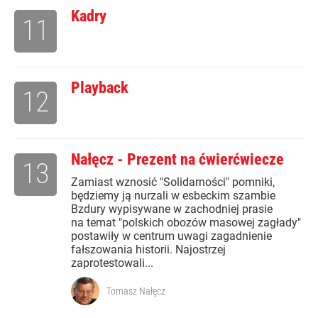
Kadry
11
Playback
12
Nałęcz - Prezent na ćwierćwiecze
13
Zamiast wznosić "Solidarności" pomniki,
będziemy ją nurzali w esbeckim szambie
Bzdury wypisywane w zachodniej prasie
na temat "polskich obozów masowej zagłady"
postawiły w centrum uwagi zagadnienie
fałszowania historii. Najostrzej
zaprotestowali...
Tomasz Nałęcz