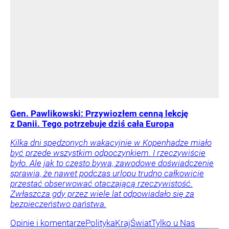
Gen. Pawlikowski: Przywiozłem cenną lekcję
z Danii. Tego potrzebuje dziś cała Europa
Kilka dni spędzonych wakacyjnie w Kopenhadze miało
być przede wszystkim odpoczynkiem. I rzeczywiście
było. Ale jak to często bywa, zawodowe doświadczenie
sprawia, że nawet podczas urlopu trudno całkowicie
przestać obserwować otaczającą rzeczywistość.
Zwłaszcza gdy przez wiele lat odpowiadało się za
bezpieczeństwo państwa.
Opinie i komentarze
Polityka
Kraj
Świat
Tylko u Nas