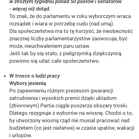
w zeszłym tygodniu ponad 50 posłów i senatorów
- więcej niż dotąd.
To znak, że do parlamentu w roku wyborczym wraca
rozsądek i wiara w potrzebę cudu (nad urną).
Dla społeczeństwa ma to tę korzyść, że nieobecność
znacznej liczby parlamentarzystów zaowocuje, być
może, nieuchwaleniem paru ustaw.
Jeśli tak by się stało, z pielgrzymką dziękczynną
powinno się udać całe społeczeństwo.
W trosce o ludzi pracy
Wybory jesienią
Po zapewnieniu różnym prezesom gwarancji
zatrudnienia i wysokich premii dzięki układom
(zbiorowym) Partia ciągle poszerza obszary troski.
Dlatego rezygnuje z wyborów na wiosnę. Chodzi o to,
by utworzony wiosną rząd nie musiał pracować nad
budżetem (co jest niełatwe) w czasie upałów, wakacji
i urlopów.