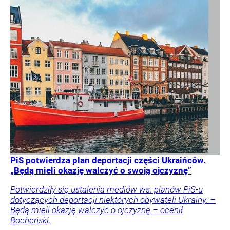
PiS potwierdza plan deportacji części Ukraińców.
„Będą mieli okazję walczyć o swoją ojczyznę”
Potwierdziły się ustalenia mediów ws. planów PiS-u
dotyczących deportacji niektórych obywateli Ukrainy. –
Będą mieli okazję walczyć o ojczyznę – ocenił
Bocheński.