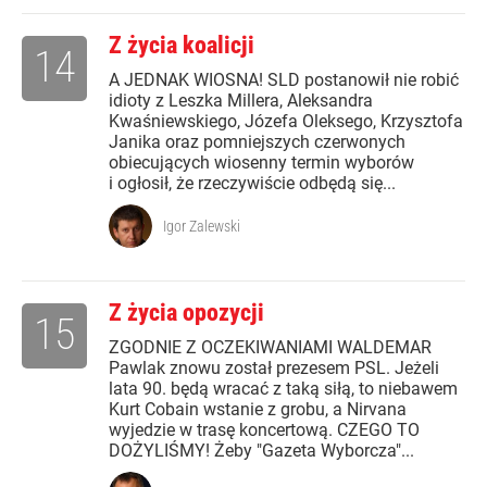
Z życia koalicji
14
A JEDNAK WIOSNA! SLD postanowił nie robić
idioty z Leszka Millera, Aleksandra
Kwaśniewskiego, Józefa Oleksego, Krzysztofa
Janika oraz pomniejszych czerwonych
obiecujących wiosenny termin wyborów
i ogłosił, że rzeczywiście odbędą się...
Igor Zalewski
Z życia opozycji
15
ZGODNIE Z OCZEKIWANIAMI WALDEMAR
Pawlak znowu został prezesem PSL. Jeżeli
lata 90. będą wracać z taką siłą, to niebawem
Kurt Cobain wstanie z grobu, a Nirvana
wyjedzie w trasę koncertową. CZEGO TO
DOŻYLIŚMY! Żeby "Gazeta Wyborcza"...