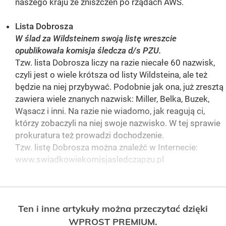
naszego kraju ze zniszczeń po rządach AWS.
Lista Dobrosza
W ślad za Wildsteinem swoją listę wreszcie
opublikowała komisja śledcza d/s PZU.
Tzw. lista Dobrosza liczy na razie niecałe 60 nazwisk,
czyli jest o wiele krótsza od listy Wildsteina, ale też
będzie na niej przybywać. Podobnie jak ona, już zresztą
zawiera wiele znanych nazwisk: Miller, Belka, Buzek,
Wąsacz i inni. Na razie nie wiadomo, jak reagują ci,
którzy zobaczyli na niej swoje nazwisko. W tej sprawie
prokuratura też prowadzi dochodzenie.
Tzw. listę Dobrosza można znaleźć w Internecie:
www.swiadkowiekomisjasledczapzu.pl
Ten i inne artykuły można przeczytać dzięki
WPROST PREMIUM.