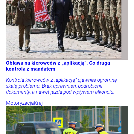
Obława na kierowców z „aplikacją”. Co druga
kontrola z mandatem
Kontrola kierowców z „aplikacją” ujawniła ogromną
skalę problemu. Brak uprawnień, podrobione
dokumenty, a nawet jazda pod wpływem alkoholu.
Motoryzacja
Kraj