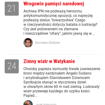
Wrogowie pamięci narodowej
21
Archiwa IPN nie podważą heroizmu
antykomunistycznej opozycji, co najwyżej
podważą status "towarzystwa" Czego
w rzeczywistości dotyczy batalia o lustrację?
Czy jest polowaniem na złamane
i nieszczęśliwe "ofiary", jakimi jawią się w...
Bronisław Wildstein
Zimny wiatr w Watykanie
24
Choroby papieża wymusiły trwałe zawieszenie
broni między kardynałem Angelo Sodano
i arcybiskupem Stanisławem Dziwiszem
Spróbujcie stanąć w styczniowy dzień
w otwartym oknie 60 m nad ziemią. Lodowaty
wiatr przewieje każdego do szpiku kości.
Papież...
Jacek Pałasiński