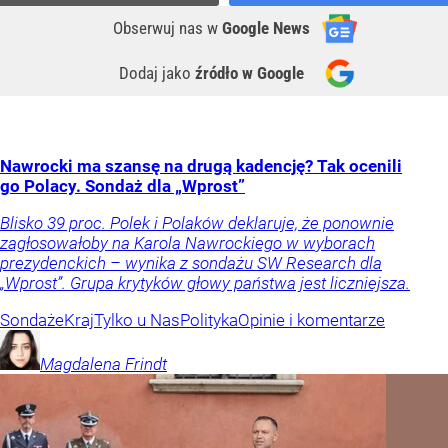
Obserwuj nas
w
Google News
Dodaj jako
źródło w Google
Nawrocki ma szansę na drugą kadencję? Tak ocenili
go Polacy. Sondaż dla „Wprost”
Blisko 39 proc. Polek i Polaków deklaruje, że ponownie
zagłosowałoby na Karola Nawrockiego w wyborach
prezydenckich – wynika z sondażu SW Research dla
„Wprost”. Grupa krytyków głowy państwa jest liczniejsza.
Sondaże
Kraj
Tylko u Nas
Polityka
Opinie i komentarze
Magdalena
Frindt