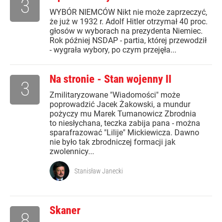
3
WYBÓR NIEMCÓW Nikt nie może zaprzeczyć,
że już w 1932 r. Adolf Hitler otrzymał 40 proc.
głosów w wyborach na prezydenta Niemiec.
Rok później NSDAP - partia, której przewodził
- wygrała wybory, po czym przejęła...
Na stronie - Stan wojenny II
3
Zmilitaryzowane "Wiadomości" może
poprowadzić Jacek Żakowski, a mundur
pożyczy mu Marek Tumanowicz Zbrodnia
to niesłychana, teczka zabija pana - można
sparafrazować "Lilije" Mickiewicza. Dawno
nie było tak zbrodniczej formacji jak
zwolennicy...
Stanisław Janecki
Skaner
8