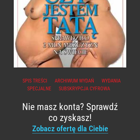
SPIS TREŚCI
ARCHIWUM WYDAŃ
WYDANIA
SPECJALNE
SUBSKRYPCJA CYFROWA
Nie masz konta? Sprawdź
co zyskasz!
Zobacz ofertę dla Ciebie