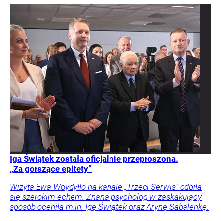
Iga Świątek została oficjalnie przeproszona.
„Za gorszące epitety”
Wizyta Ewa Woydyłło na kanale „Trzeci Serwis” odbiła
się szerokim echem. Znana psycholog w zaskakujący
sposób oceniła m.in. Igę Świątek oraz Arynę Sabalenkę.