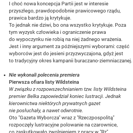
I choć nowa koncepcja Partii jest w interesie
przyszłego, prawdopodobnie prawicowego rządu,
prawica bardzo ją krytykuje.
To jednak nie dziwi, bo ona wszystko krytykuje. Poza
tym wyzysk człowieka i ograniczenie prawa
do wypoczynku nie robią na niej żadnego wrażenia.
Jest i inny argument za późniejszymi wyborami: część
wyborców jest do jesieni przyzwyczajona, gdyż jest
to tradycyjny okres kampanii buraczano-ziemniaczanej.
Nie wykonali polecenia premiera
Pierwsza ofiara listy Wildsteina
W związku z rozpowszechnianiem tzw. listy Wildsteina
premier Belka zapowiedział koniec lustracji. Jednak
kierownictwa niektórych prywatnych gazet
nie posłuchały, a nawet odwrotnie.
Oto "Gazeta Wyborcza" wraz z "Rzeczpospolitą"
rozpoczęły lustracyjne polowanie na czarownice,
co zaskutkowało zwolnieniem z pracy w "Rz"